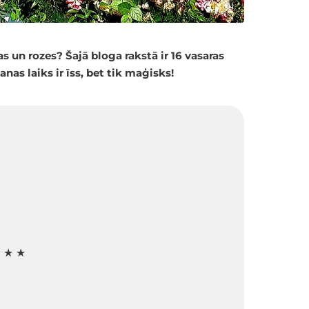
as un rozes? Šajā bloga rakstā ir 16 vasaras
nas laiks ir īss, bet tik maģisks!
★ ★ ★