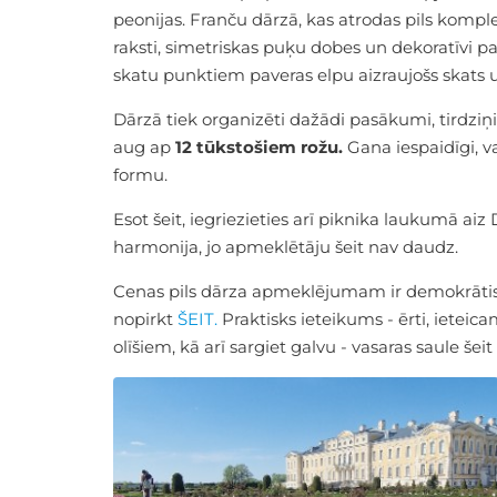
peonijas. Franču dārzā, kas atrodas pils komple
raksti, simetriskas puķu dobes un dekoratīvi p
skatu punktiem paveras elpu aizraujošs skats un 
Dārzā tiek organizēti dažādi pasākumi, tirdziņ
aug ap
12 tūkstošiem rožu.
Gana iespaidīgi, v
formu.
Esot šeit, iegriezieties arī piknika laukumā aiz
harmonija, jo apmeklētāju šeit nav daudz.
Cenas pils dārza apmeklējumam ir demokrātisk
nopirkt
ŠEIT.
Praktisks ieteikums - ērti, ieteic
olīšiem, kā arī sargiet galvu - vasaras saule še