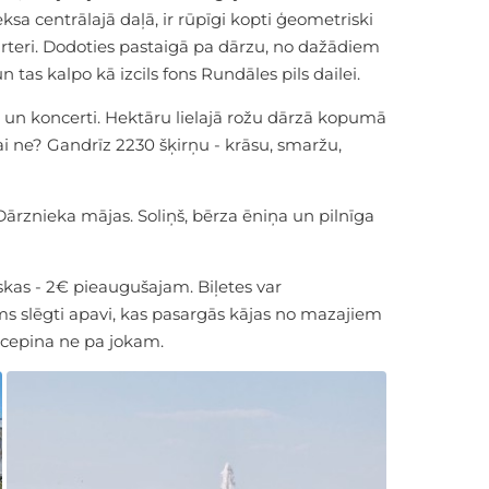
ksa centrālajā daļā, ir rūpīgi kopti ģeometriski
arteri. Dodoties pastaigā pa dārzu, no dažādiem
tas kalpo kā izcils fons Rundāles pils dailei.
i un koncerti. Hektāru lielajā rožu dārzā kopumā
ai ne? Gandrīz 2230 šķirņu - krāsu, smaržu,
 Dārznieka mājas. Soliņš, bērza ēniņa un pilnīga
as - 2€ pieaugušajam. Biļetes var
ams slēgti apavi, kas pasargās kājas no mazajiem
it cepina ne pa jokam.