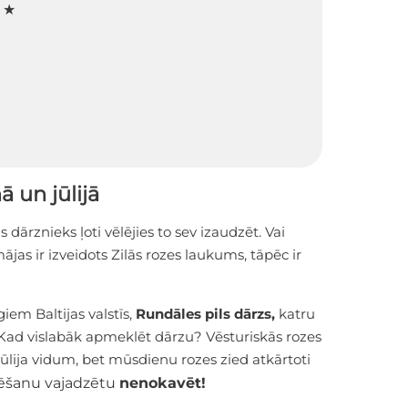
★ ★
ā un jūlijā
ls dārznieks ļoti vēlējies to sev izaudzēt. Vai
as ir izveidots Zilās rozes laukums, tāpēc ir
iem Baltijas valstīs,
Rundāles pils dārzs,
katru
Kad vislabāk apmeklēt dārzu? Vēsturiskās rozes
 jūlija vidum, bet mūsdienu rozes zied atkārtoti
ēšanu vajadzētu
nenokavēt!