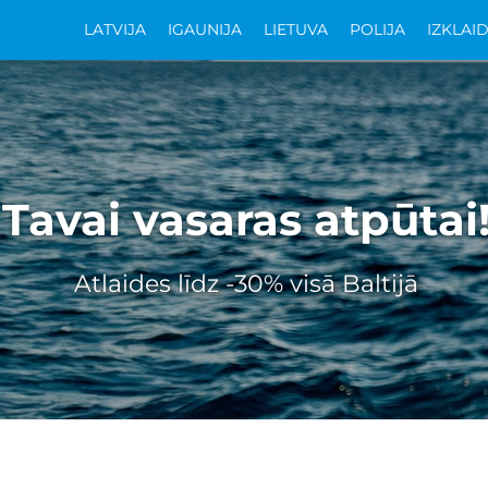
LATVIJA
IGAUNIJA
LIETUVA
POLIJA
IZKLAI
Tavai vasaras atpūtai
Atlaides līdz -30% visā Baltijā