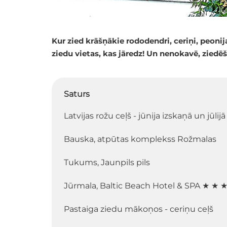
Kur zied krāšņākie rododendri, ceriņi, peonij
ziedu vietas, kas jāredz! Un nenokavē, ziedēša
Saturs
Latvijas rožu ceļš - jūnija izskaņā un jūlijā
Bauska, atpūtas komplekss Rožmalas
Tukums, Jaunpils pils
Jūrmala, Baltic Beach Hotel & SPA ★ ★ 
Pastaiga ziedu mākoņos - ceriņu ceļš