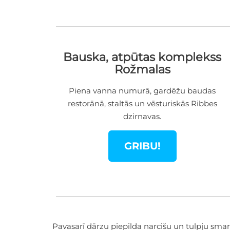
Bauska, atpūtas komplekss
Rožmalas
Piena vanna numurā, gardēžu baudas
restorānā, staltās un vēsturiskās Ribbes
dzirnavas.
GRIBU!
Pavasarī dārzu piepilda narcišu un tulpju smar