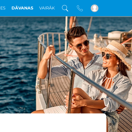
DES
DĀVANAS
VAIRĀK
!