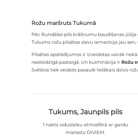
Rožu maršruts Tukumā
Pēc Rundāles pils krāšņumu baudīšanas jūlija 
Tukums rožu pilsētas slavu iemantoja jau sen, 
Pilsētas apstādījumos ir izveidotas vairāk nekā
nesteidzīgā pastaigā. Un kulminācija ir
Rožu s
Svētkos tiek veidots pasaulē lielākais dzīvo rožu
Tukums, Jaunpils pils
1 nakts viduslaiku atmosfērā ar gardu
mielastu DIVIEM.