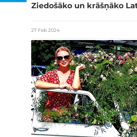
Ziedošāko un krāšņāko Latv
27 Feb 2024