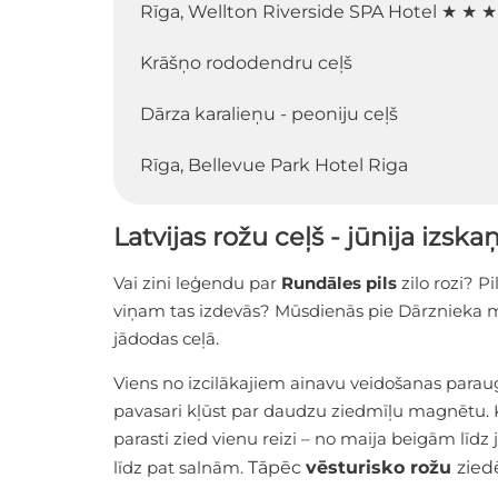
Rīga, Wellton Riverside SPA Hotel ★ ★ 
Krāšņo rododendru ceļš
Dārza karalieņu - peoniju ceļš
Rīga, Bellevue Park Hotel Riga
Latvijas rožu ceļš - jūnija izskaņ
Vai zini leģendu par
Rundāles pils
zilo rozi? Pi
viņam tas izdevās? Mūsdienās pie Dārznieka māj
jādodas ceļā.
Viens no izcilākajiem ainavu veidošanas paraug
pavasari kļūst par daudzu ziedmīļu magnētu. 
parasti zied vienu reizi – no maija beigām līdz
līdz pat salnām.
Tāpēc
vēsturisko rožu
zied