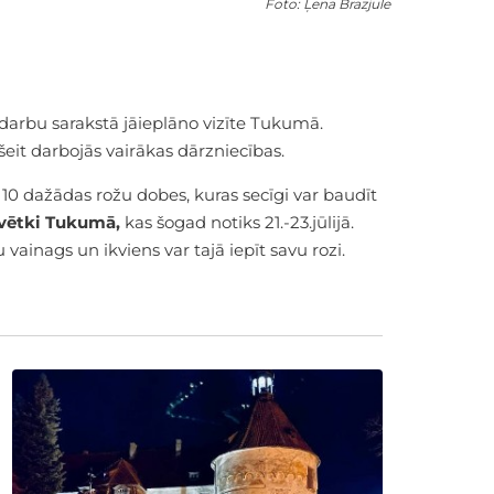
Foto: Ļena Brazjule
darbu sarakstā jāieplāno vizīte Tukumā.
šeit darbojās vairākas dārzniecības.
 10 dažādas rožu dobes, kuras secīgi var baudīt
vētki Tukumā,
kas šogad notiks 21.-23.jūlijā.
 vainags un ikviens var tajā iepīt savu rozi.