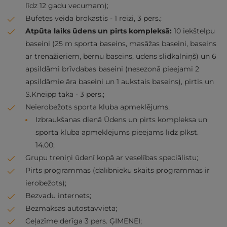
līdz 12 gadu vecumam);
Bufetes veida brokastis - 1 reizi, 3 pers.;
Atpūta laiks ūdens un pirts kompleksā:
10 iekštelpu
baseini (25 m sporta baseins, masāžas baseini, baseins
ar trenažieriem, bērnu baseins, ūdens slidkalniņš) un 6
apsildāmi brīvdabas baseini (nesezonā pieejami 2
apsildāmie āra baseini un 1 aukstais baseins), pirtis un
S.Kneipp taka - 3 pers.;
Neierobežots sporta kluba apmeklējums.
Izbraukšanas dienā Ūdens un pirts kompleksa un
sporta kluba apmeklējums pieejams līdz plkst.
14.00;
Grupu treniņi ūdenī kopā ar veselības speciālistu;
Pirts programmas (dalībnieku skaits programmās ir
ierobežots);
Bezvadu internets;
Bezmaksas autostāvvieta;
Ceļazīme derīga 3 pers. ĢIMENEI;