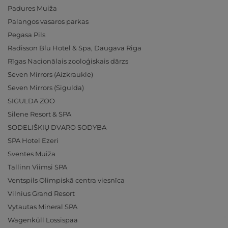
Padures Muiža
Palangos vasaros parkas
Pegasa Pils
Radisson Blu Hotel & Spa, Daugava Riga
Rīgas Nacionālais zooloģiskais dārzs
Seven Mirrors (Aizkraukle)
Seven Mirrors (Sigulda)
SIGULDA ZOO
Silene Resort & SPA
SODELIŠKIŲ DVARO SODYBA
SPA Hotel Ezeri
Sventes Muiža
Tallinn Viimsi SPA
Ventspils Olimpiskā centra viesnīca
Vilnius Grand Resort
Vytautas Mineral SPA
Wagenküll Lossispaa