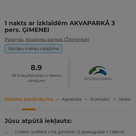
1 nakts ar izklaidēm AKVAPARKĀ 3
pers. ĢIMENEI
Palanga
,
Atostogų parkas (Žibininkai)
Vairāku mērķu ceļazīme
8.9
118 GribuAtpusties.lv klientu
vērtējumi
Atpūtas piedāvājums
Apraksts
Kontakti
Noteik
Jūsu atpūtā iekļauts:
1 nakts izvēlētā villā ģimenei (2 pieaugušie + 1 bērns