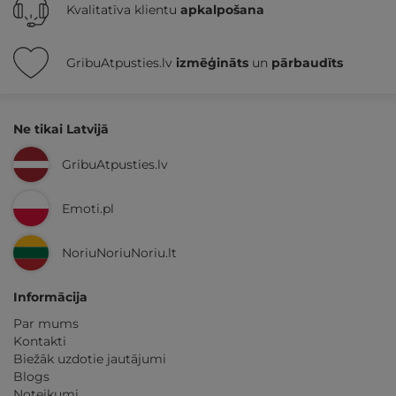
Kvalitatīva klientu
apkalpošana
GribuAtpusties.lv
izmēģināts
un
pārbaudīts
Ne tikai Latvijā
GribuAtpusties.lv
Emoti.pl
NoriuNoriuNoriu.lt
Informācija
Par mums
Kontakti
Biežāk uzdotie jautājumi
Blogs
Noteikumi