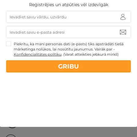
Palanga
,
Atostogų parkas (Žibininkai)
Reģistrējies un atpūties vēl izdevīgāk
212€
no
GRIBU
Par 2 naktīm
Piekrītu, ka mani personas dati (e-pasts) tiks apstrādāti tiešā
Skolēnu brīvlaikam
Dāvanu idejas
Atpūta ar
mārketinga nolūkos, lai nosūtītu jaunumus. Vairāk par -
akvaparku
Veselības atpūta - sanatorijas, SPA viesnīcas
Konfidencialitātes politiku
.
(Varat atteikties jebkurā mirklī)
Dāvanas ar nakšņošanu
Dāvanas ģimenei
3
GRIBU
personu ĢIMENEI
Atpūta decembra svētku brīvdienās
Ģimenes atpūta
Nekādas
apkalpošanas un administrācijas
maksas
14 dienu
naudas atmaksas garantija