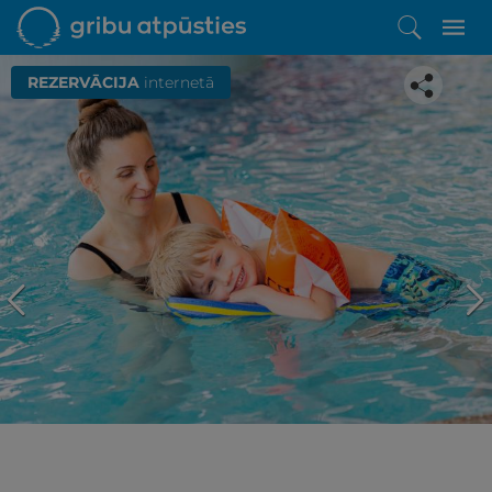
REZERVĀCIJA
internetā
Iepatikās šis piedāvājums?
Līdz brīnišķīgai atpūtai atlikuši tikai daži soļi
PĒRKU