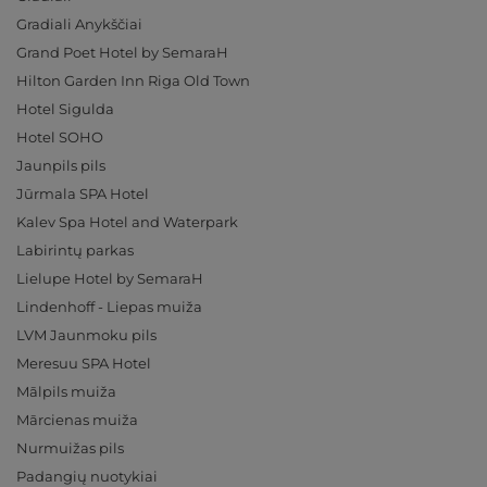
Gradiali Anykščiai
Grand Poet Hotel by SemaraH
Hilton Garden Inn Riga Old Town
Hotel Sigulda
Hotel SOHO
Jaunpils pils
Jūrmala SPA Hotel
Kalev Spa Hotel and Waterpark
Labirintų parkas
Lielupe Hotel by SemaraH
Lindenhoff - Liepas muiža
LVM Jaunmoku pils
Meresuu SPA Hotel
Mālpils muiža
Mārcienas muiža
Nurmuižas pils
Padangių nuotykiai