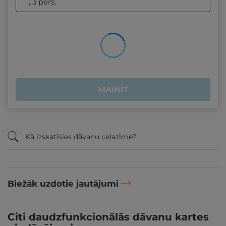
, 3 pers.
MAINĪT
Kā izskatīsies dāvanu ceļazīme?
Biežāk uzdotie jautājumi
Citi daudzfunkcionālās dāvanu kartes