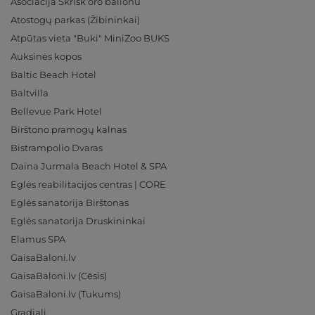
Asociacija Skrisk oro balionu
Atostogų parkas (Žibininkai)
Atpūtas vieta "Buki" MiniZoo BUKS
Auksinės kopos
Baltic Beach Hotel
Baltvilla
Bellevue Park Hotel
Birštono pramogų kalnas
Bistrampolio Dvaras
Daina Jurmala Beach Hotel & SPA
Eglės reabilitacijos centras | CORE
Eglės sanatorija Birštonas
Eglės sanatorija Druskininkai
Elamus SPA
GaisaBaloni.lv
GaisaBaloni.lv (Cēsis)
GaisaBaloni.lv (Tukums)
Gradiali