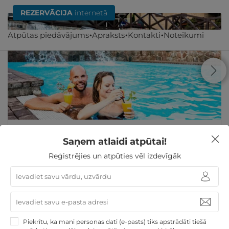
REZERVĀCIJA
internetā
Atpūtas piedāvājums
Apraksts
Kontakti
Noteikumi
2 vai 3 naktis ar ēdināšanu + NEIEROBEŽOTAS
ūdens izklaides DIVIEM
Saņem atlaidi atpūtai!
Reģistrējies un atpūties vēl izdevīgāk
Palanga
,
Atostogų parkas (Žibininkai)
309€
no
GRIBU
Par 2 naktīm
Piekrītu, ka mani personas dati (e-pasts) tiks apstrādāti tiešā