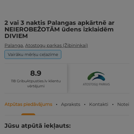
2 vai 3 naktis Palangas apkārtnē ar
NEIEROBEŽOTĀM ūdens izklaidēm
DIVIEM
Palanga
,
Atostogų parkas (Žibininkai)
Vairāku mērķu ceļazīme
8.9
118 GribuAtpusties.lv klientu
vērtējumi
Atpūtas piedāvājums
Apraksts
Kontakti
Noteik
Jūsu atpūtā iekļauts: