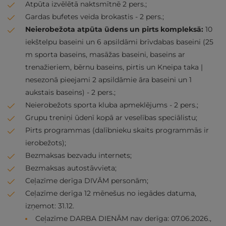
Atpūta izvēlētā naktsmītnē 2 pers.;
Gardas bufetes veida brokastis - 2 pers.;
Neierobežota atpūta ūdens un pirts kompleksā:
10
iekštelpu baseini un 6 apsildāmi brīvdabas baseini (25
m sporta baseins, masāžas baseini, baseins ar
trenažieriem, bērnu baseins, pirtis un Kneipa taka |
nesezonā pieejami 2 apsildāmie āra baseini un 1
aukstais baseins) - 2 pers.;
Neierobežots sporta kluba apmeklējums - 2 pers.;
Grupu treniņi ūdenī kopā ar veselības speciālistu;
Pirts programmas (dalībnieku skaits programmās ir
ierobežots);
Bezmaksas bezvadu internets;
Bezmaksas autostāvvieta;
Ceļazīme derīga DIVĀM personām;
Ceļazīme derīga 12 mēnešus no iegādes datuma,
izņemot: 31.12.
Ceļazīme DARBA DIENĀM nav derīga: 07.06.2026.,