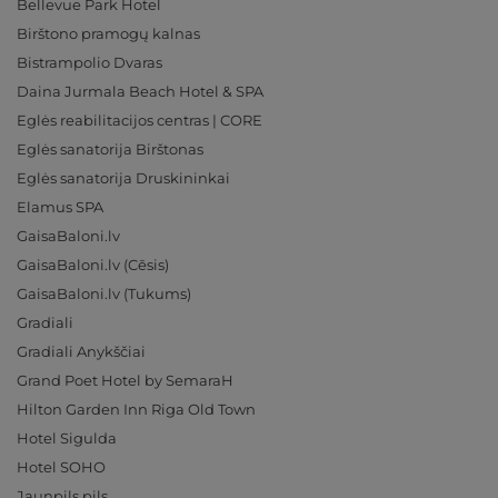
Bellevue Park Hotel
Birštono pramogų kalnas
Bistrampolio Dvaras
Daina Jurmala Beach Hotel & SPA
Eglės reabilitacijos centras | CORE
Eglės sanatorija Birštonas
Eglės sanatorija Druskininkai
Elamus SPA
GaisaBaloni.lv
GaisaBaloni.lv (Cēsis)
GaisaBaloni.lv (Tukums)
Gradiali
Gradiali Anykščiai
Grand Poet Hotel by SemaraH
Hilton Garden Inn Riga Old Town
Hotel Sigulda
Hotel SOHO
Jaunpils pils