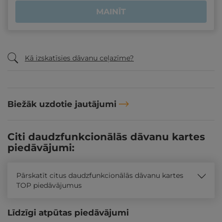
MAINĪT
Kā izskatīsies dāvanu ceļazīme?
Biežāk uzdotie jautājumi
Citi daudzfunkcionālās dāvanu kartes
piedāvājumi:
Pārskatīt citus daudzfunkcionālās dāvanu kartes
TOP piedāvājumus
Līdzīgi atpūtas piedāvājumi