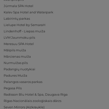
Jūrmala SPA Hotel
Kalev Spa Hotel and Waterpark
Labirintų parkas
Lielupe Hotel by SemaraH
Lindenhoff - Liepas muiža
LVM Jaunmoku pils
Meresuu SPA Hotel
Mālpils muiža
Mārcienas muiža
Nurmuižas pils
Padangių nuotykiai
Padures Muiža
Palangos vasaros parkas
Pegasa Pils
Radisson Blu Hotel & Spa, Daugava Riga
Rīgas Nacionālais zooloģiskais dārzs
Seven Mirrors (Aizkraukle)