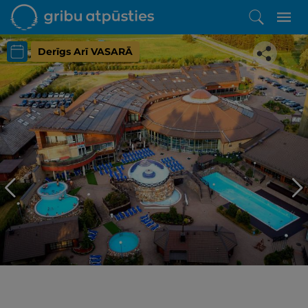
Derīgs Arī VASARĀ
Iepatikās šis piedāvājums?
Līdz brīnišķīgai atpūtai atlikuši tikai daži soļi
PĒRKU