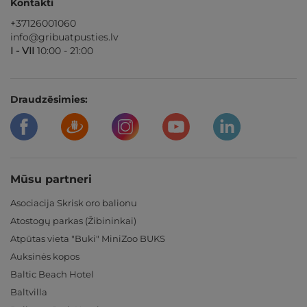
Kontakti
+37126001060
info@gribuatpusties.lv
I - VII
10:00 - 21:00
Draudzēsimies:
Mūsu partneri
Asociacija Skrisk oro balionu
Atostogų parkas (Žibininkai)
Atpūtas vieta "Buki" MiniZoo BUKS
Auksinės kopos
Baltic Beach Hotel
Baltvilla