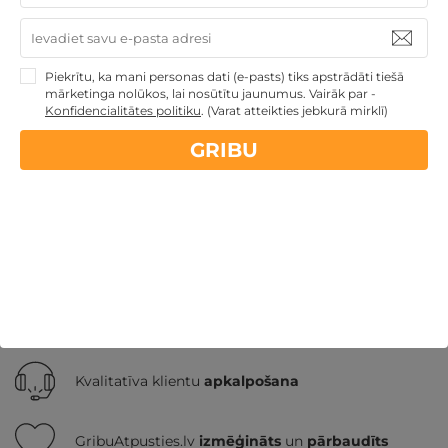
Piekrītu, ka mani personas dati (e-pasts) tiks apstrādāti tiešā
Ziemassvētku dāvanas
Atpūta ar akvaparku
mārketinga nolūkos, lai nosūtītu jaunumus. Vairāk par -
Veselības atpūta - sanatorijas, SPA viesnīcas
Dāvanas ar
Konfidencialitātes politiku
.
(Varat atteikties jebkurā mirklī)
nakšņošanu
TOP pirktākās dāvanas
Atpūta
decembra svētku brīvdienās
Atpūta diviem
TOP
GRIBU
atpūta Baltijā
Nekādas
apkalpošanas un administrācijas
maksas
14 dienu
naudas atmaksas garantija
Kvalitatīva klientu
apkalpošana
GribuAtpusties.lv
izmēģināts
un
pārbaudīts