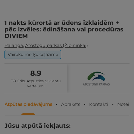
1 nakts kūrortā ar ūdens izklaidēm +
pēc izvēles: ēdināšana vai procedūras
DIVIEM
Palanga
,
Atostogų parkas (Žibininkai)
Vairāku mērķu ceļazīme
8.9
118 GribuAtpusties.lv klientu
vērtējumi
Atpūtas piedāvājums
Apraksts
Kontakti
Noteik
Jūsu atpūtā iekļauts: