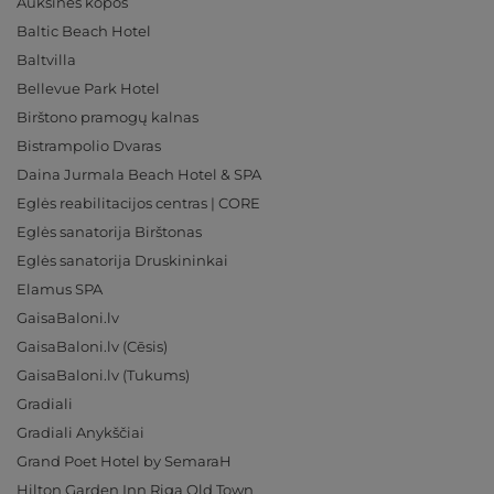
Auksinės kopos
Baltic Beach Hotel
Baltvilla
Bellevue Park Hotel
Birštono pramogų kalnas
Bistrampolio Dvaras
Daina Jurmala Beach Hotel & SPA
Eglės reabilitacijos centras | CORE
Eglės sanatorija Birštonas
Eglės sanatorija Druskininkai
Elamus SPA
GaisaBaloni.lv
GaisaBaloni.lv (Cēsis)
GaisaBaloni.lv (Tukums)
Gradiali
Gradiali Anykščiai
Grand Poet Hotel by SemaraH
Hilton Garden Inn Riga Old Town