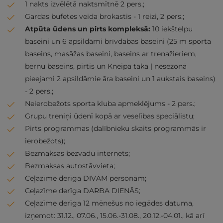
1 nakts izvēlētā naktsmītnē 2 pers.;
Gardas bufetes veida brokastis - 1 reizi, 2 pers.;
Atpūta ūdens un pirts kompleksā:
10 iekštelpu
baseini un 6 apsildāmi brīvdabas baseini (25 m sporta
baseins, masāžas baseini, baseins ar trenažieriem,
bērnu baseins, pirtis un Kneipa taka | nesezonā
pieejami 2 apsildāmie āra baseini un 1 aukstais baseins)
- 2 pers.;
Neierobežots sporta kluba apmeklējums - 2 pers.;
Grupu treniņi ūdenī kopā ar veselības speciālistu;
Pirts programmas (dalībnieku skaits programmās ir
ierobežots);
Bezmaksas bezvadu internets;
Bezmaksas autostāvvieta;
Ceļazīme derīga DIVĀM personām;
Ceļazīme derīga DARBA DIENĀS;
Ceļazīme derīga 12 mēnešus no iegādes datuma,
izņemot: 31.12., 07.06., 15.06.-31.08., 20.12.-04.01., kā arī