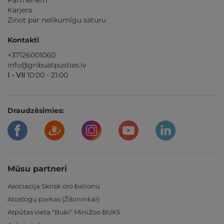
Partneriem
Karjera
Ziņot par nelikumīgu saturu
Kontakti
+37126001060
info@gribuatpusties.lv
I - VII
10:00 - 21:00
Draudzēsimies:
Mūsu partneri
Asociacija Skrisk oro balionu
Atostogų parkas (Žibininkai)
Atpūtas vieta "Buki" MiniZoo BUKS