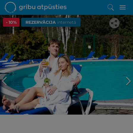
- 10%
REZERVĀCIJA
internetā
Iepatikās šis piedāvājums?
Līdz brīnišķīgai atpūtai atlikuši tikai daži soļi
PĒRKU