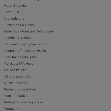
Hotel Sigulda
Hotel SOHO
Jaunpils pils
Jūrmala SPA Hotel
Kalev Spa Hotel and Waterpark
Labirintų parkas
Lielupe Hotel by SemaraH
Lindenhoff - Liepas muiža
LVM Jaunmoku pils
Meresuu SPA Hotel
Mālpils muiža
Mārcienas muiža
Nurmuižas pils
Padangių nuotykiai
Padures Muiža
Palangos vasaros parkas
Pegasa Pils