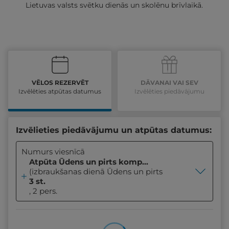
Lietuvas valsts svētku dienās un skolēnu brīvlaikā.
VĒLOS REZERVĒT
DĀVANAI VAI SEV
Izvēlēties atpūtas datumus
Izvēlēties piedāvājumu
Izvēlieties piedāvājumu un atpūtas datumus:
Numurs viesnīcā
Atpūta Ūdens un pirts kompleksā
(izbraukšanas dienā Ūdens un pirts kompleksa un sp
3 st.
, 2 pers.