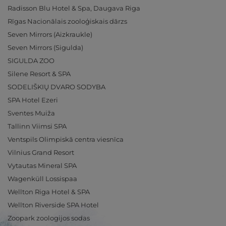
Radisson Blu Hotel & Spa, Daugava Riga
Rīgas Nacionālais zooloģiskais dārzs
Seven Mirrors (Aizkraukle)
Seven Mirrors (Sigulda)
SIGULDA ZOO
Silene Resort & SPA
SODELIŠKIŲ DVARO SODYBA
SPA Hotel Ezeri
Sventes Muiža
Tallinn Viimsi SPA
Ventspils Olimpiskā centra viesnīca
Vilnius Grand Resort
Vytautas Mineral SPA
Wagenküll Lossispaa
Wellton Riga Hotel & SPA
Wellton Riverside SPA Hotel
Zoopark zoologijos sodas