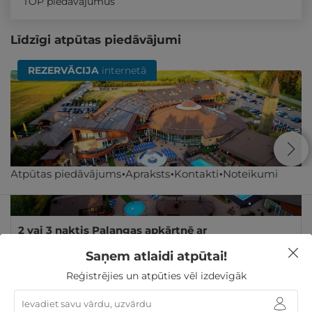
TOP piedāvājumus
Līdzīgi atpūtas piedāvājumi
REZERVĀCIJA
internetā
Atpūtas piedāvājums
Apraksts
Kontakti
Noteikumi
2 vai 3 naktis Palangas apkārtnē ar
NEIEROBEŽOTĀM ūdens izklaidēm DIVIEM
Saņem atlaidi atpūtai!
Palanga
,
Atostogų parkas (Žibininkai)
Reģistrējies un atpūties vēl izdevīgāk
212€
no
GRIBU
Par 2 naktīm