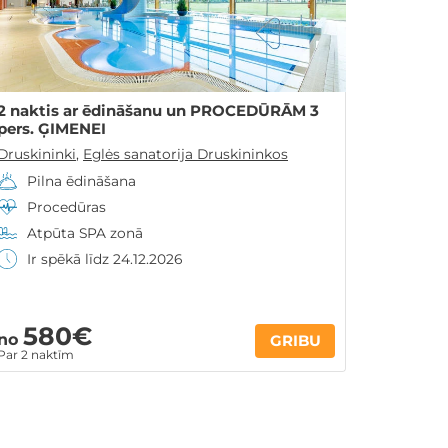
2 naktis ar ēdināšanu un PROCEDŪRĀM 3
pers. ĢIMENEI
Druskininki
,
Eglės sanatorija Druskininkos
Pilna ēdināšana
Procedūras
Atpūta SPA zonā
Ir spēkā līdz 24.12.2026
580€
no
GRIBU
Par 2 naktīm