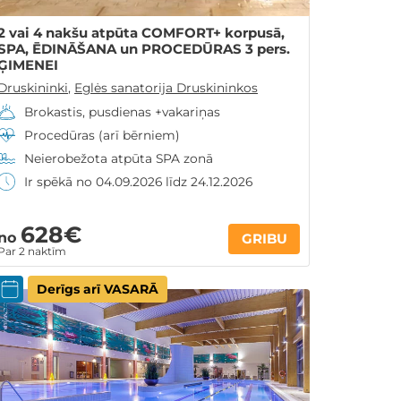
2 vai 4 nakšu atpūta COMFORT+ korpusā,
SPA, ĒDINĀŠANA un PROCEDŪRAS 3 pers.
ĢIMENEI
Druskininki
,
Eglės sanatorija Druskininkos
Brokastis, pusdienas +vakariņas
Procedūras (arī bērniem)
Neierobežota atpūta SPA zonā
Ir spēkā no 04.09.2026 līdz 24.12.2026
628€
no
GRIBU
Par 2 naktīm
Derīgs arī VASARĀ