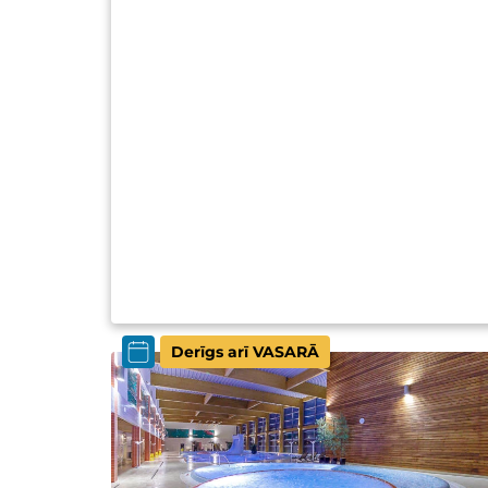
Derīgs arī VASARĀ