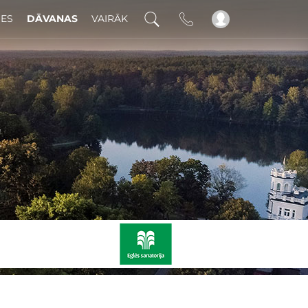
DES
DĀVANAS
VAIRĀK
!