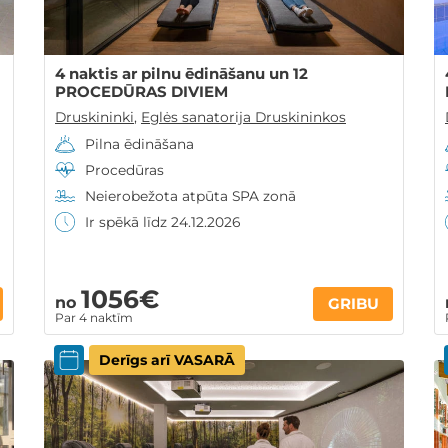
4 naktis ar pilnu ēdināšanu un 12
PROCEDŪRAS DIVIEM
Druskininki
,
Eglės sanatorija Druskininkos
Pilna ēdināšana
Procedūras
Neierobežota atpūta SPA zonā
Ir spēkā līdz 24.12.2026
1056€
no
GRIBU
Par 4 naktīm
Derīgs arī VASARĀ