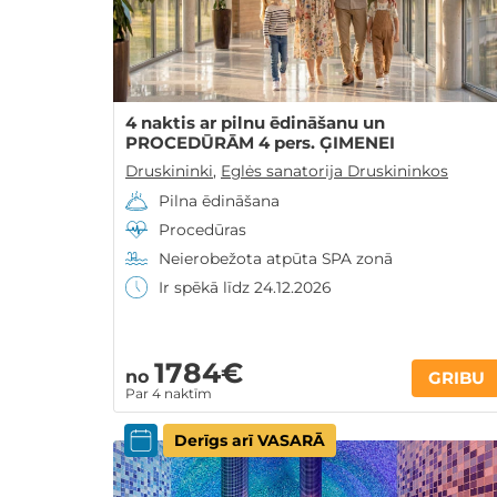
4 naktis ar pilnu ēdināšanu un
PROCEDŪRĀM 4 pers. ĢIMENEI
Druskininki
,
Eglės sanatorija Druskininkos
Pilna ēdināšana
Procedūras
Neierobežota atpūta SPA zonā
Ir spēkā līdz 24.12.2026
1784€
no
GRIBU
Par 4 naktīm
Derīgs arī VASARĀ