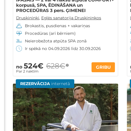
korpusā, SPA, ĒDINĀŠANA un
PROCEDŪRAS 3 pers. ĢIMENEI
Druskininki
,
Eglės sanatorija Druskininkos
Brokastis, pusdienas + vakariņas
Procedūras (arī bērniem)
Neierobežota atpūta SPA zonā
Ir spēkā no 04.09.2026 līdz 30.09.2026
524€
628€
?
no
GRIBU
Par 2 naktīm
REZERVĀCIJA
internetā