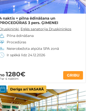
4 naktis + pilna ēdināšana un
PROCEDŪRAS 3 pers. ĢIMENEI
Druskininki
,
Eglės sanatorija Druskininkos
Pilna ēdināšana
Procedūras
Neierobežota atpūta SPA zonā
Ir spēkā līdz 24.12.2026
1280€
no
GRIBU
Par 4 naktīm
Derīgs arī VASARĀ