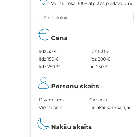
Vairāk nekā 300+ atpūtas piedāvājumu
Cena
līdz 50 €
līdz 100 €
līdz 150 €
līdz 200 €
līdz 250 €
no 250 €
Personu skaits
Divām pers.
Ģimenei
Vienai pers.
Lielākai kompānijai
Nakšu skaits