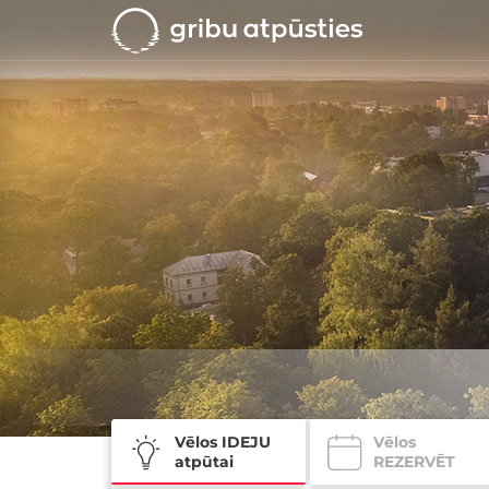
Vēlos IDEJU
Vēlos
atpūtai
REZERVĒT