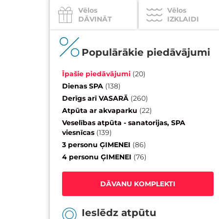
Vēlos
Vēlos
DĀVINĀT
IZKLAIDI
Populārākie piedāvājumi
Īpašie piedāvājumi
(
20
)
Dienas SPA
(
138
)
Derīgs arī VASARĀ
(
260
)
Atpūta ar akvaparku
(
22
)
Veselības atpūta - sanatorijas, SPA
viesnīcas
(
139
)
3 personu ĢIMENEI
(
86
)
4 personu ĢIMENEI
(
76
)
DĀVANU KOMPLEKTI
Ieslēdz atpūtu