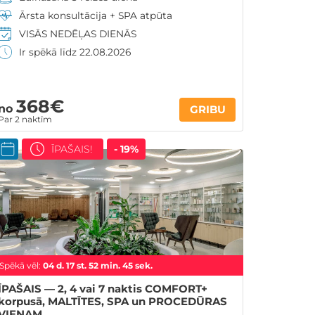
Ārsta konsultācija + SPA atpūta
VISĀS NEDĒĻAS DIENĀS
Ir spēkā līdz 22.08.2026
368€
no
GRIBU
Par 2 naktīm
ĪPAŠAIS!
- 19%
Spēkā vēl:
04
d.
17
st.
52
min.
44
sek.
ĪPAŠAIS — 2, 4 vai 7 naktis COMFORT+
korpusā, MALTĪTES, SPA un PROCEDŪRAS
VIENAM