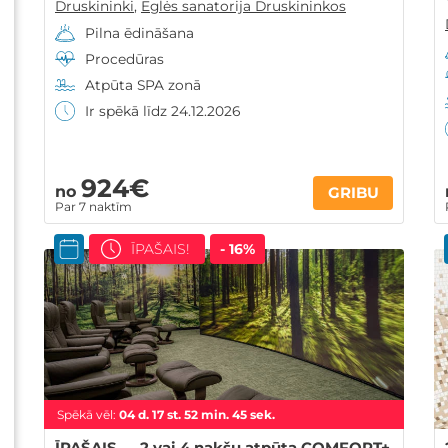
Druskininki
,
Eglės sanatorija Druskininkos
Pilna ēdināšana
Procedūras
Atpūta SPA zonā
Ir spēkā līdz 24.12.2026
924€
no
GRIBU
Par 7 naktīm
ĪPAŠAIS!
- 16%
Spēkā vēl:
04
d.
17
st.
52
min.
44
sek.
ĪPAŠAIS — 2 vai 4 nakšu atpūta COMFORT+