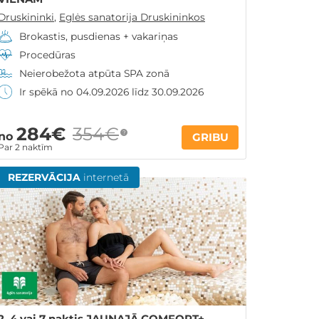
Druskininki
,
Eglės sanatorija Druskininkos
Brokastis, pusdienas + vakariņas
Procedūras
Neierobežota atpūta SPA zonā
Ir spēkā no 04.09.2026 līdz 30.09.2026
284€
354€
?
no
GRIBU
Par 2 naktīm
REZERVĀCIJA
internetā
2, 4 vai 7 naktis JAUNAJĀ COMFORT+