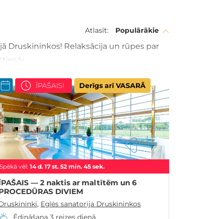
Atlasīt:
Populārākie
jā Druskininkos! Relaksācija un rūpes par
ties.lv
ĪPAŠAIS!
Derīgs arī VASARĀ
Spēkā vēl:
14
d.
17
st.
52
min.
44
sek.
ĪPAŠAIS — 2 naktis ar maltītēm un 6
PROCEDŪRAS DIVIEM
Druskininki
,
Eglės sanatorija Druskininkos
Ēdināšana 3 reizes dienā