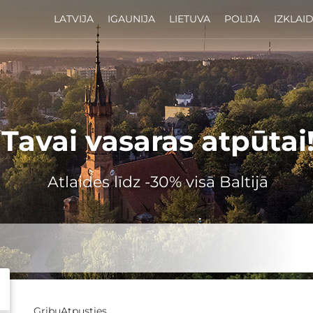
LATVIJA
IGAUNIJA
LIETUVA
POLIJA
IZKLAI
Tavai vasaras atpūtai
Atlaides līdz -30% visā Baltijā
GribuAtpusties