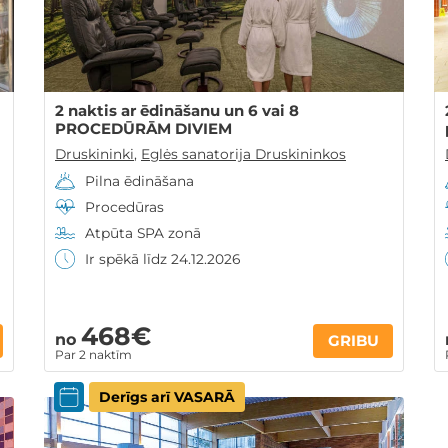
2 naktis ar ēdināšanu un 6 vai 8
PROCEDŪRĀM DIVIEM
Druskininki
,
Eglės sanatorija Druskininkos
Pilna ēdināšana
Procedūras
Atpūta SPA zonā
Ir spēkā līdz 24.12.2026
468€
no
GRIBU
Par 2 naktīm
Derīgs arī VASARĀ