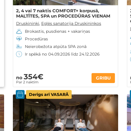
2, 4 vai 7 naktis COMFORT+ korpusā,
MALTĪTES, SPA un PROCEDŪRAS VIENAM
Druskininki
,
Eglės sanatorija Druskininkos
Brokastis, pusdienas + vakariņas
Procedūras
Neierobežota atpūta SPA zonā
Ir spēkā no 04.09.2026 līdz 24.12.2026
354€
no
GRIBU
Par 2 naktīm
Derīgs arī VASARĀ