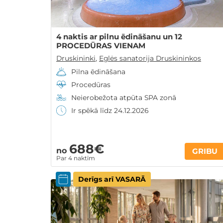
4 naktis ar pilnu ēdināšanu un 12
PROCEDŪRAS VIENAM
Druskininki
,
Eglės sanatorija Druskininkos
Pilna ēdināšana
Procedūras
Neierobežota atpūta SPA zonā
Ir spēkā līdz 24.12.2026
688€
no
GRIBU
Par 4 naktīm
Derīgs arī VASARĀ