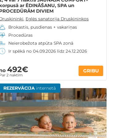
korpusā ar ĒDINĀŠANU, SPA un
PROCEDŪRĀM DIVIEM
Druskininki
,
Eglės sanatorija Druskininkos
Brokastis, pusdienas + vakariņas
Procedūras
Neierobežota atpūta SPA zonā
Ir spēkā no 04.09.2026 līdz 24.12.2026
492€
no
GRIBU
Par 2 naktīm
REZERVĀCIJA
internetā