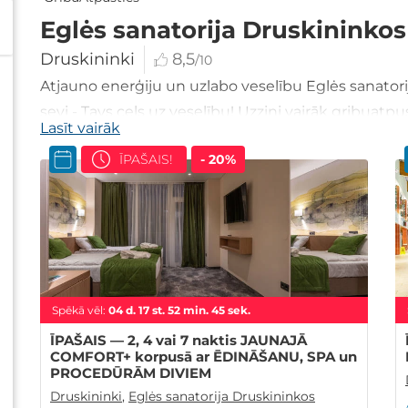
Eglės sanatorija Druskininkos
Druskininki
8,5
/10
Atjauno enerģiju un uzlabo veselību Eglės sanatori
sevi - Tavs ceļs uz veselību! Uzzini vairāk gribuatpus
Lasīt vairāk
ĪPAŠAIS!
- 20%
Spēkā vēl:
04
d.
17
st.
52
min.
44
sek.
ĪPAŠAIS — 2, 4 vai 7 naktis JAUNAJĀ
COMFORT+ korpusā ar ĒDINĀŠANU, SPA un
PROCEDŪRĀM DIVIEM
Druskininki
,
Eglės sanatorija Druskininkos