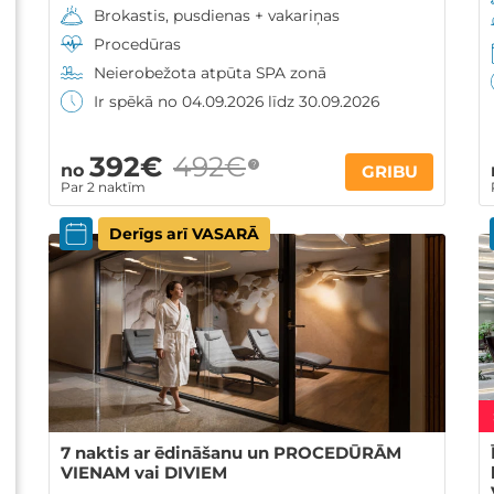
Brokastis, pusdienas + vakariņas
Procedūras
Neierobežota atpūta SPA zonā
Ir spēkā no 04.09.2026 līdz 30.09.2026
392€
492€
?
no
GRIBU
Par 2 naktīm
Derīgs arī VASARĀ
7 naktis ar ēdināšanu un PROCEDŪRĀM
VIENAM vai DIVIEM