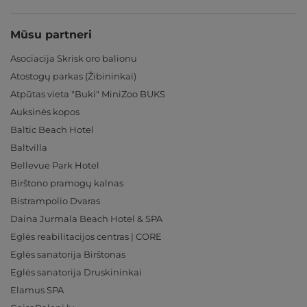
Mūsu partneri
Asociacija Skrisk oro balionu
Atostogų parkas (Žibininkai)
Atpūtas vieta "Buki" MiniZoo BUKS
Auksinės kopos
Baltic Beach Hotel
Baltvilla
Bellevue Park Hotel
Birštono pramogų kalnas
Bistrampolio Dvaras
Daina Jurmala Beach Hotel & SPA
Eglės reabilitacijos centras | CORE
Eglės sanatorija Birštonas
Eglės sanatorija Druskininkai
Elamus SPA