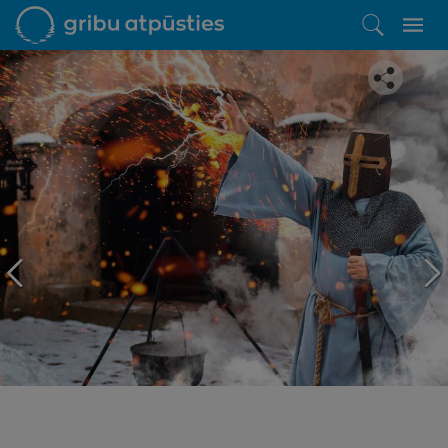
Iepatikās šis piedāvājums?
Līdz brīnišķīgai atpūtai atlikuši tikai daži soļi
PĒRKU