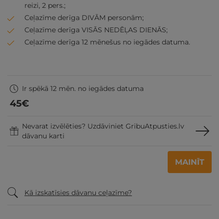
reizi, 2 pers.;
Ceļazīme derīga DIVĀM personām;
Ceļazīme derīga VISĀS NEDĒĻAS DIENĀS;
Ceļazīme derīga 12 mēnešus no iegādes datuma.
Ir spēkā 12 mēn. no iegādes datuma
45
€
Nevarat izvēlēties? Uzdāviniet GribuAtpusties.lv
dāvanu karti
MAINĪT
Kā izskatīsies dāvanu ceļazīme?