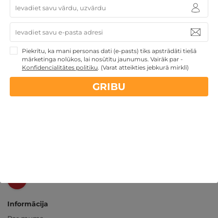
14 dienu
naudas atmaksas garantija
Kvalitatīva klientu
apkalpošana
Piekrītu, ka mani personas dati (e-pasts) tiks apstrādāti tiešā
mārketinga nolūkos, lai nosūtītu jaunumus. Vairāk par -
Konfidencialitātes politiku
.
(Varat atteikties jebkurā mirklī)
GribuAtpusties.lv
izmēģināts
un
pārbaudīts
GRIBU
Ne tikai Latvijā
GribuAtpusties.lv
Emoti.pl
NoriuNoriuNoriu.lt
Informācija