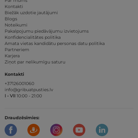
Par mums
Kontakti
Biežāk uzdotie jautājumi
Blogs
Noteikumi
Pakalpojumu piedāvājumu izvietojums
Konfidencialitātes politika
Amata vietas kandidātu personas datu politika
Partneriem
Karjera
Ziņot par nelikumīgu saturu
Kontakti
+37126001060
info@gribuatpusties.lv
I - VII
10:00 - 21:00
Draudzēsimies: