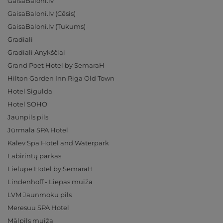
GaisaBaloni.lv
GaisaBaloni.lv (Cēsis)
GaisaBaloni.lv (Tukums)
Gradiali
Gradiali Anykščiai
Grand Poet Hotel by SemaraH
Hilton Garden Inn Riga Old Town
Hotel Sigulda
Hotel SOHO
Jaunpils pils
Jūrmala SPA Hotel
Kalev Spa Hotel and Waterpark
Labirintų parkas
Lielupe Hotel by SemaraH
Lindenhoff - Liepas muiža
LVM Jaunmoku pils
Meresuu SPA Hotel
Mālpils muiža