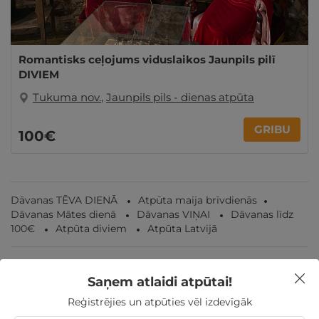
Romantisks ceļojums viduslaikos Jaunpils pilī
DIVIEM
Tukuma nov.
,
Jaunpils pils - dienas atpūta
GRIBU
100€
Dāvanas TĒVA DIENĀ
Atpūta maija brīvdienās
Dāvanas Mātes dienā
Dāvanas VIŅAI
Dāvanas līdz
100€
Atpūta diviem
Atpūta Latvijā
Saņem atlaidi atpūtai!
Nekādas
apkalpošanas un administrācijas
maksas
Reģistrējies un atpūties vēl izdevīgāk