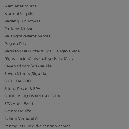
Mārcienas muiža
Nurmuižas pils
Padangių nuotykiai
Padures Muiža
Palangos vasaros parkas
Pegasa Pils
Radisson Blu Hotel & Spa, Daugava Riga
Rīgas Nacionālais zooloģiskais dārzs
Seven Mirrors (Aizkraukle)
Seven Mirrors (Sigulda)
SIGULDA ZOO
Silene Resort & SPA
SODELIŠKIŲ DVARO SODYBA
SPA Hotel Ezeri
Sventes Muiža
Tallinn Viimsi SPA
Ventspils Olimpiskā centra viesnīca