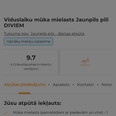
Viduslaiku mūka mielasts Jaunpils pilī
DIVIEM
Tukuma nov.
,
Jaunpils pils - dienas atpūta
Vairāku mērķu ceļazīme
9.7
6 GribuAtpusties.lv klientu
vērtējumi
Atpūtas piedāvājums
Apraksts
Kontakti
Noteik
Jūsu atpūtā iekļauts:
Mūka mielasts (pamatēdieni ar piedevām un vīns) - 1