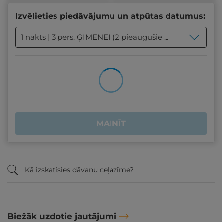
Izvēlieties piedāvājumu un atpūtas datumus:
1 nakts | 3 pers. ĢIMENEI (2 pieaugušie + 1 bērns līdz 18 gadu vecumam)
MAINĪT
Kā izskatīsies dāvanu ceļazīme?
Biežāk uzdotie jautājumi