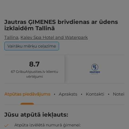
Jautras ĢIMENES brīvdienas ar ūdens
izklaidēm Tallinā
Tallina
,
Kalev Spa Hotel and Waterpark
Vairāku mērķu ceļazīme
8.7
67 GribuAtpusties.lv klientu
vērtējumi
Atpūtas piedāvājums
Apraksts
Kontakti
Noteik
Jūsu atpūtā iekļauts:
Atpūta izvēlētā numurā ģimenei: