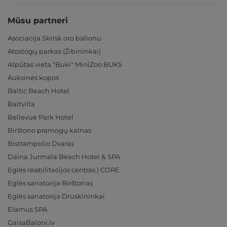
Mūsu partneri
Asociacija Skrisk oro balionu
Atostogų parkas (Žibininkai)
Atpūtas vieta "Buki" MiniZoo BUKS
Auksinės kopos
Baltic Beach Hotel
Baltvilla
Bellevue Park Hotel
Birštono pramogų kalnas
Bistrampolio Dvaras
Daina Jurmala Beach Hotel & SPA
Eglės reabilitacijos centras | CORE
Eglės sanatorija Birštonas
Eglės sanatorija Druskininkai
Elamus SPA
GaisaBaloni.lv