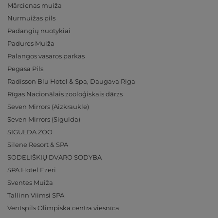
Mārcienas muiža
Nurmuižas pils
Padangių nuotykiai
Padures Muiža
Palangos vasaros parkas
Pegasa Pils
Radisson Blu Hotel & Spa, Daugava Riga
Rīgas Nacionālais zooloģiskais dārzs
Seven Mirrors (Aizkraukle)
Seven Mirrors (Sigulda)
SIGULDA ZOO
Silene Resort & SPA
SODELIŠKIŲ DVARO SODYBA
SPA Hotel Ezeri
Sventes Muiža
Tallinn Viimsi SPA
Ventspils Olimpiskā centra viesnīca