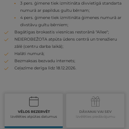
3 pers. ģimene tiek izmitināta divvietīgā standarta
numurā ar papildus gultu bērnam;
4 pers. ģimene tiek izmitināta ģimenes numurā ar
divstāvu gultu bērniem;
Bagātīgas brokastis viesnīcas restorānā "Allee";
NEIEROBEŽOTA atpūta ūdens centrā un trenažieru
zālē (centru darba laikā);
Halāti numurā;
Bezmaksas bezvadu internets;
Ceļazīme derīga līdz 18.12.2026.
VĒLOS REZERVĒT
DĀVANAI VAI SEV
Izvēlēties atpūtas datumus
Izvēlēties piedāvājumu