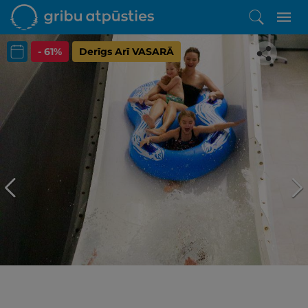
- 61%
Derīgs Arī VASARĀ
Iepatikās šis piedāvājums?
Līdz brīnišķīgai atpūtai atlikuši tikai daži soļi
PĒRKU