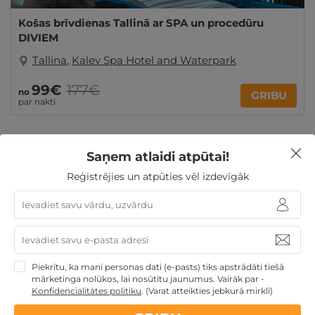
Košas brīvdienas Tallinā ar SPA un procedūru
DIVIEM
Tallina
,
Kalev Spa Hotel and Waterpark
99€
177€
no
GRIBU
par nakti
Saņem atlaidi atpūtai!
Ziemassvētku dāvanas
Skolēnu brīvlaikam
Atpūta
Reģistrējies un atpūties vēl izdevīgāk
maija brīvdienās
Derīgs arī VASARĀ
Dāvanu idejas
Atpūta ar akvaparku
Veselības atpūta - sanatorijas,
SPA viesnīcas
Dāvanas ar nakšņošanu
TOP pirktākās
dāvanas
Dāvanas ģimenei
Ģimenes atpūta
Piekrītu, ka mani personas dati (e-pasts) tiks apstrādāti tiešā
mārketinga nolūkos, lai nosūtītu jaunumus. Vairāk par -
Nekādas
apkalpošanas un administrācijas
maksas
Konfidencialitātes politiku
.
(Varat atteikties jebkurā mirklī)