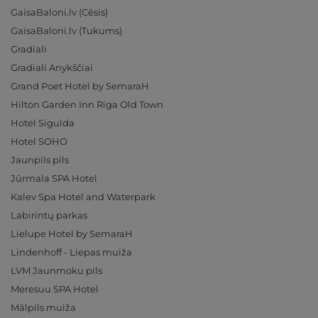
GaisaBaloni.lv (Cēsis)
GaisaBaloni.lv (Tukums)
Gradiali
Gradiali Anykščiai
Grand Poet Hotel by SemaraH
Hilton Garden Inn Riga Old Town
Hotel Sigulda
Hotel SOHO
Jaunpils pils
Jūrmala SPA Hotel
Kalev Spa Hotel and Waterpark
Labirintų parkas
Lielupe Hotel by SemaraH
Lindenhoff - Liepas muiža
LVM Jaunmoku pils
Meresuu SPA Hotel
Mālpils muiža