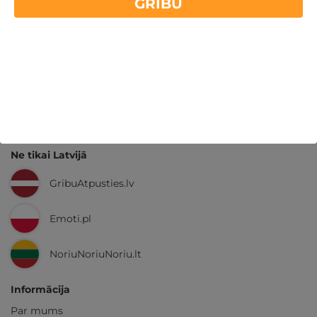
GRIBU
14 dienu
naudas atmaksas garantija
Kvalitatīva klientu
apkalpošana
GribuAtpusties.lv
izmēģināts
un
pārbaudīts
Ne tikai Latvijā
GribuAtpusties.lv
Emoti.pl
NoriuNoriuNoriu.lt
Informācija
Par mums