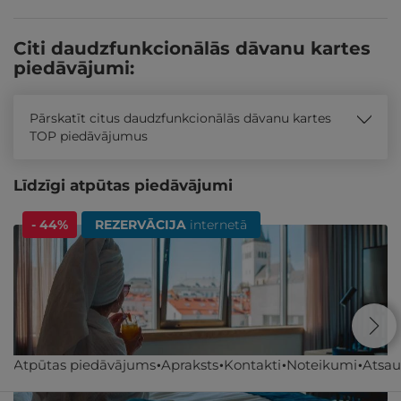
Citi daudzfunkcionālās dāvanu kartes
piedāvājumi:
Pārskatīt citus daudzfunkcionālās dāvanu kartes
TOP piedāvājumus
Līdzīgi atpūtas piedāvājumi
- 44%
REZERVĀCIJA
internetā
Atpūtas piedāvājums
Apraksts
Kontakti
Noteikumi
Atsa