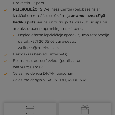
Brokastis - 2 pers.;
NEIEROBEŽOTS
Wellness Centra (peldbaseins ar
kaskādi un masāžas strūklām,
jaunums – smaržīgā
kadiķu pirts
, sauna un turku pirts, džakuzi un spainis
ar auksto ūdeni) apmeklējums - 2 pers.;
Nepieciešama iepriekšēja apmeklējuma rezervācija
pa tel.: +371 20105105 vai e-pastu:
wellness@hoteldaina.lv
;
Bezmaksas bezvadu internets;
Bezmaksas autostāvvieta (publiska un
neapsargājama);
Ceļazīme derīga DIVĀM personām;
Ceļazīme derīga VISĀS NEDĒĻAS DIENĀS.