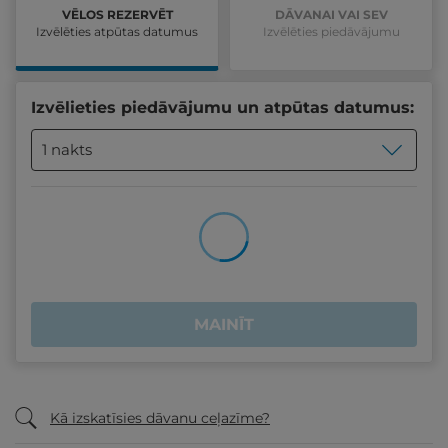
VĒLOS REZERVĒT
DĀVANAI VAI SEV
Izvēlēties atpūtas datumus
Izvēlēties piedāvājumu
Izvēlieties piedāvājumu un atpūtas datumus:
1 nakts
MAINĪT
Kā izskatīsies dāvanu ceļazīme?