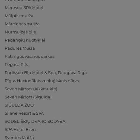
Meresuu SPA Hotel
Mālpils muiža
Mārcienas muiža
Nurmuižas pils
Padangių nuotykiai
Padures Muiža
Palangos vasaros parkas
Pegasa Pils
Radisson Blu Hotel & Spa, Daugava Riga
Rīgas Nacionālais zooloģiskais dārzs
Seven Mirrors (Aizkraukle)
Seven Mirrors (Sigulda)
SIGULDA ZOO
Silene Resort & SPA
SODELIŠKIŲ DVARO SODYBA
SPA Hotel Ezeri
Sventes Muiža