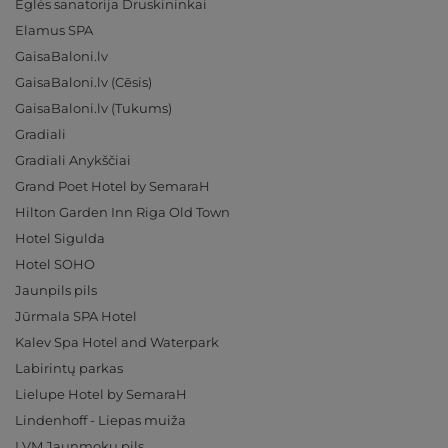
Eglės sanatorija Druskininkai
Elamus SPA
GaisaBaloni.lv
GaisaBaloni.lv (Cēsis)
GaisaBaloni.lv (Tukums)
Gradiali
Gradiali Anykščiai
Grand Poet Hotel by SemaraH
Hilton Garden Inn Riga Old Town
Hotel Sigulda
Hotel SOHO
Jaunpils pils
Jūrmala SPA Hotel
Kalev Spa Hotel and Waterpark
Labirintų parkas
Lielupe Hotel by SemaraH
Lindenhoff - Liepas muiža
LVM Jaunmoku pils