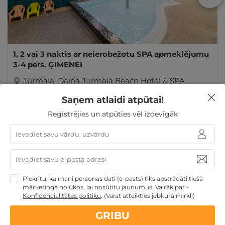
1, 2 vai 3 naktis ar neierobežotu SPA apmeklējumu
3-4 pers. ĢIMENEI
Jūrmala
,
Daina Jurmala Beach Hotel & SPA
Saņem atlaidi atpūtai!
145€
no
GRIBU
par nakti
Reģistrējies un atpūties vēl izdevīgāk
Atpūtai Valentīndienā
Valentīndienas dāvanas
Īpašie
piedāvājumi
Atpūta Lieldienu brīvdienās
Atpūta pie
jūras
Derīgs arī VASARĀ
Atpūta maija brīvdienās
Dāvanu idejas
TOP pirktākās dāvanas
Atpūta valsts
Piekrītu, ka mani personas dati (e-pasts) tiks apstrādāti tiešā
mārketinga nolūkos, lai nosūtītu jaunumus. Vairāk par -
svētkos
Atpūta diviem
Atpūta Latvijā
Konfidencialitātes politiku
.
(Varat atteikties jebkurā mirklī)
GRIBU