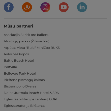
Mūsu partneri
Asociacija Skrisk oro balionu
Atostogų parkas (Žibininkai)
Atpūtas vieta "Buki" MiniZoo BUKS
Auksinės kopos
Baltic Beach Hotel
Baltvilla
Bellevue Park Hotel
Birštono pramogų kalnas
Bistrampolio Dvaras
Daina Jurmala Beach Hotel & SPA
Eglės reabilitacijos centras | CORE
Eglės sanatorija Birštonas