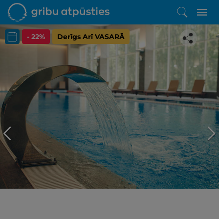
- 22%
Derīgs Arī VASARĀ
Iepatikās šis piedāvājums?
Līdz brīnišķīgai atpūtai atlikuši tikai daži soļi
PĒRKU