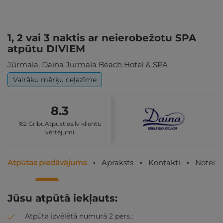
1, 2 vai 3 naktis ar neierobežotu SPA
atpūtu DIVIEM
Jūrmala
,
Daina Jurmala Beach Hotel & SPA
Vairāku mērķu ceļazīme
8.3
162 GribuAtpusties.lv klientu
vērtējumi
Atpūtas piedāvājums
Apraksts
Kontakti
Noteik
Jūsu atpūtā iekļauts:
Atpūta izvēlētā numurā 2 pers.;