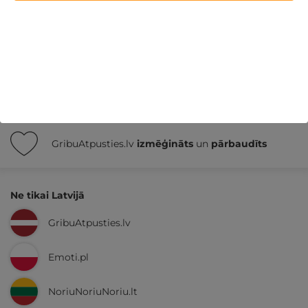
Nekādas
apkalpošanas un administrācijas
maksas
14 dienu
naudas atmaksas garantija
Kvalitatīva klientu
apkalpošana
GribuAtpusties.lv
izmēģināts
un
pārbaudīts
Ne tikai Latvijā
GribuAtpusties.lv
Emoti.pl
NoriuNoriuNoriu.lt