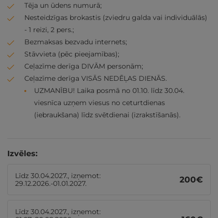
Tēja un ūdens numurā;
Nesteidzīgas brokastis (zviedru galda vai individuālās)
- 1 reizi, 2 pers.;
Bezmaksas bezvadu internets;
Stāvvieta (pēc pieejamības);
Ceļazīme derīga DIVĀM personām;
Ceļazīme derīga VISĀS NEDĒĻAS DIENĀS.
UZMANĪBU! Laika posmā no 01.10. līdz 30.04.
viesnīca uzņem viesus no ceturtdienas
(iebraukšana) līdz svētdienai (izrakstīšanās).
Izvēles:
Līdz 30.04.2027., izņemot:
200
€
29.12.2026.-01.01.2027.
Līdz 30.04.2027., izņemot: