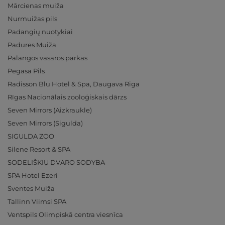
Mārcienas muiža
Nurmuižas pils
Padangių nuotykiai
Padures Muiža
Palangos vasaros parkas
Pegasa Pils
Radisson Blu Hotel & Spa, Daugava Riga
Rīgas Nacionālais zooloģiskais dārzs
Seven Mirrors (Aizkraukle)
Seven Mirrors (Sigulda)
SIGULDA ZOO
Silene Resort & SPA
SODELIŠKIŲ DVARO SODYBA
SPA Hotel Ezeri
Sventes Muiža
Tallinn Viimsi SPA
Ventspils Olimpiskā centra viesnīca