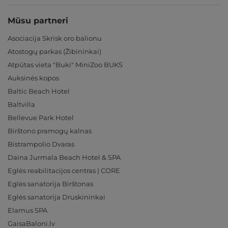
Mūsu partneri
Asociacija Skrisk oro balionu
Atostogų parkas (Žibininkai)
Atpūtas vieta "Buki" MiniZoo BUKS
Auksinės kopos
Baltic Beach Hotel
Baltvilla
Bellevue Park Hotel
Birštono pramogų kalnas
Bistrampolio Dvaras
Daina Jurmala Beach Hotel & SPA
Eglės reabilitacijos centras | CORE
Eglės sanatorija Birštonas
Eglės sanatorija Druskininkai
Elamus SPA
GaisaBaloni.lv