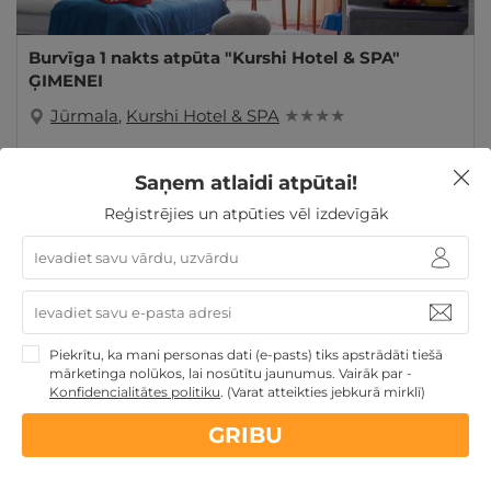
Burvīga 1 nakts atpūta "Kurshi Hotel & SPA"
ĢIMENEI
Jūrmala
,
Kurshi Hotel & SPA
★ ★ ★ ★
GRIBU
126€
Saņem atlaidi atpūtai!
no
par nakti
Reģistrējies un atpūties vēl izdevīgāk
Atpūtai Valentīndienā
Atpūta pie jūras
Derīgs arī
VASARĀ
Veselības atpūta - sanatorijas, SPA viesnīcas
TOP pirktākās dāvanas
Atpūta diviem
Atpūta
Latvijā
Piekrītu, ka mani personas dati (e-pasts) tiks apstrādāti tiešā
mārketinga nolūkos, lai nosūtītu jaunumus. Vairāk par -
Konfidencialitātes politiku
.
(Varat atteikties jebkurā mirklī)
GRIBU
Nekādas
apkalpošanas un administrācijas
maksas