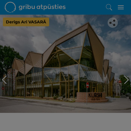
Derīgs Arī VASARĀ
Iepatikās šis piedāvājums?
Līdz brīnišķīgai atpūtai atlikuši tikai daži soļi
PĒRKU