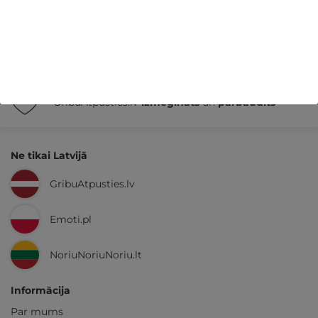
14 dienu
naudas atmaksas garantija
Kvalitatīva klientu
apkalpošana
GribuAtpusties.lv
izmēģināts
un
pārbaudīts
Ne tikai Latvijā
GribuAtpusties.lv
Emoti.pl
NoriuNoriuNoriu.lt
Informācija
Par mums