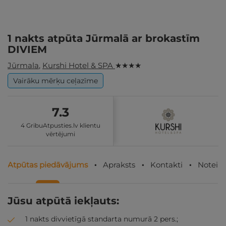
1 nakts atpūta Jūrmalā ar brokastīm
DIVIEM
Jūrmala
,
Kurshi Hotel & SPA
★ ★ ★ ★
Vairāku mērķu ceļazīme
7.3
4 GribuAtpusties.lv klientu
vērtējumi
Atpūtas piedāvājums
Apraksts
Kontakti
Noteik
Jūsu atpūtā iekļauts:
1 nakts divvietīgā standarta numurā 2 pers.;