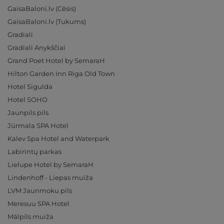
GaisaBaloni.lv (Cēsis)
GaisaBaloni.lv (Tukums)
Gradiali
Gradiali Anykščiai
Grand Poet Hotel by SemaraH
Hilton Garden Inn Riga Old Town
Hotel Sigulda
Hotel SOHO
Jaunpils pils
Jūrmala SPA Hotel
Kalev Spa Hotel and Waterpark
Labirintų parkas
Lielupe Hotel by SemaraH
Lindenhoff - Liepas muiža
LVM Jaunmoku pils
Meresuu SPA Hotel
Mālpils muiža