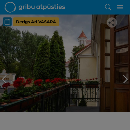
Derīgs Arī VASARĀ
Iepatikās šis piedāvājums?
Līdz brīnišķīgai atpūtai atlikuši tikai daži soļi
PĒRKU