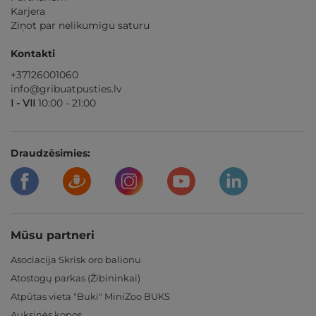
Karjera
Ziņot par nelikumīgu saturu
Kontakti
+37126001060
info@gribuatpusties.lv
I - VII
10:00 - 21:00
Draudzēsimies:
Mūsu partneri
Asociacija Skrisk oro balionu
Atostogų parkas (Žibininkai)
Atpūtas vieta "Buki" MiniZoo BUKS
Auksinės kopos