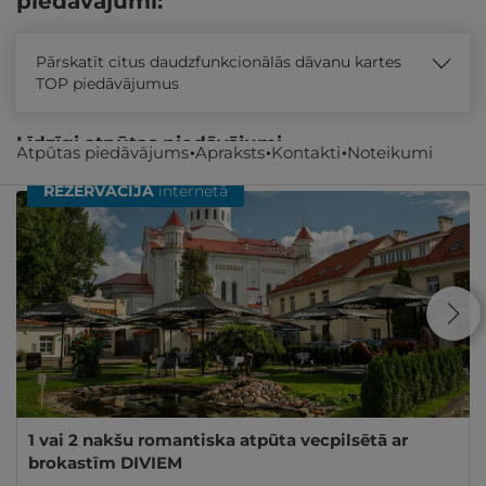
piedāvājumi:
Pārskatīt citus daudzfunkcionālās dāvanu kartes
TOP piedāvājumus
Līdzīgi atpūtas piedāvājumi
Atpūtas piedāvājums
Apraksts
Kontakti
Noteikumi
REZERVĀCIJA
internetā
1 vai 2 nakšu romantiska atpūta vecpilsētā ar
brokastīm DIVIEM