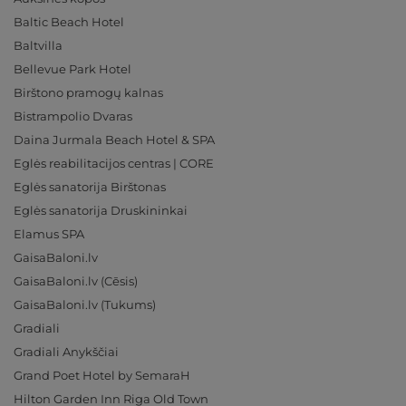
Baltic Beach Hotel
Baltvilla
Bellevue Park Hotel
Birštono pramogų kalnas
Bistrampolio Dvaras
Daina Jurmala Beach Hotel & SPA
Eglės reabilitacijos centras | CORE
Eglės sanatorija Birštonas
Eglės sanatorija Druskininkai
Elamus SPA
GaisaBaloni.lv
GaisaBaloni.lv (Cēsis)
GaisaBaloni.lv (Tukums)
Gradiali
Gradiali Anykščiai
Grand Poet Hotel by SemaraH
Hilton Garden Inn Riga Old Town