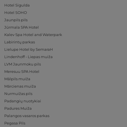
Hotel Sigulda
Hotel SOHO
Jaunpils pils
Jūrmala SPA Hotel
Kalev Spa Hotel and Waterpark
Labirintų parkas
Lielupe Hotel by SemaraH
Lindenhoff - Liepas muiža
LVM Jaunmoku pils
Meresuu SPA Hotel
Mālpils muiža
Mārcienas muiža
Nurmuižas pils
Padangių nuotykiai
Padures Muiža
Palangos vasaros parkas
Pegasa Pils