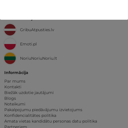
Ne tikai Latvijā
GribuAtpusties.lv
Emoti.pl
NoriuNoriuNoriu.lt
Informācija
Par mums
Kontakti
Biežāk uzdotie jautājumi
Blogs
Noteikumi
Pakalpojumu piedāvājumu izvietojums
Konfidencialitātes politika
Amata vietas kandidātu personas datu politika
Partneriem