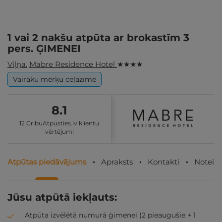
1 vai 2 nakšu atpūta ar brokastīm 3
pers. ĢIMENEI
Viļņa
,
Mabre Residence Hotel
★ ★ ★ ★
Vairāku mērķu ceļazīme
8.1
12 GribuAtpusties.lv klientu
vērtējumi
Atpūtas piedāvājums
Apraksts
Kontakti
Noteik
Jūsu atpūtā iekļauts:
Atpūta izvēlētā numurā ģimenei (2 pieaugušie + 1