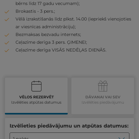
bērns līdz 17 gadu vecumam);
Brokastis - 3 pers.;
Vēlā izrakstīšanās līdz plkst. 14.00 (iepriekš vienojoties
ar viesnīcas administrāciju);
Bezmaksas bezvadu internets;
Ceļazīme derīga 3 pers. ĢIMENEI;
Ceļazīme derīga VISĀS NEDĒĻAS DIENĀS.
VĒLOS REZERVĒT
DĀVANAI VAI SEV
Izvēlēties atpūtas datumus
Izvēlēties piedāvājumu
Izvēlieties piedāvājumu un atpūtas datumus:
1 nakts