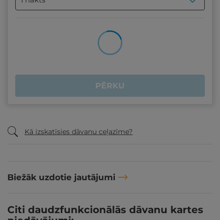
PĒRKU
Kā izskatīsies dāvanu ceļazīme?
Biežāk uzdotie jautājumi
Citi daudzfunkcionālās dāvanu kartes