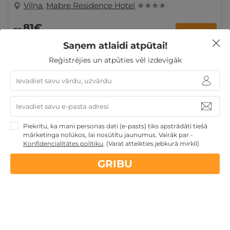
Viļņa
,
Mabre Residence Hotel
★ ★ ★ ★
81€
no
GRIBU
par nakti
Saņem atlaidi atpūtai!
Reģistrējies un atpūties vēl izdevīgāk
3 personu ĢIMENEI
Ģimenes atpūta
Piekrītu, ka mani personas dati (e-pasts) tiks apstrādāti tiešā
Nekādas
apkalpošanas un administrācijas
maksas
mārketinga nolūkos, lai nosūtītu jaunumus. Vairāk par -
Konfidencialitātes politiku
.
(Varat atteikties jebkurā mirklī)
GRIBU
14 dienu
naudas atmaksas garantija
Kvalitatīva klientu
apkalpošana
GribuAtpusties.lv
izmēģināts
un
pārbaudīts