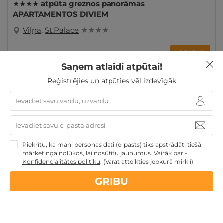
★★★★ atpūta greznos panorāmas
APARTAMENTOS DIVIEM
Viļņa
,
St.Palace
★ ★ ★ ★
GRIBU
199€
no
Saņem atlaidi atpūtai!
par nakti
Reģistrējies un atpūties vēl izdevīgāk
Atpūtai Valentīndienā
Atpūta Lieldienu brīvdienās
Atpūta maija brīvdienās
Atpūta valsts svētkos
Atpūta diviem
Piekrītu, ka mani personas dati (e-pasts) tiks apstrādāti tiešā
mārketinga nolūkos, lai nosūtītu jaunumus. Vairāk par -
Konfidencialitātes politiku
.
(Varat atteikties jebkurā mirklī)
Nekādas
apkalpošanas un administrācijas
maksas
GRIBU
14 dienu
naudas atmaksas garantija