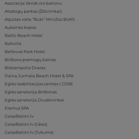
Asociacija Skrisk oro balionu
Atostogų parkas (Žibininkai)
Atpūtas vieta "Buki" MiniZoo BUKS
Auksinės kopos
Baltic Beach Hotel
Baltvilla
Bellevue Park Hotel
Birštono pramogų kalnas
Bistrampolio Dvaras
Daina Jurmala Beach Hotel & SPA
Eglės reabilitacijos centras | CORE
Eglės sanatorija Birštonas
Eglės sanatorija Druskininkai
Elamus SPA
GaisaBaloni.lv
GaisaBaloni.lv (Cēsis)
GaisaBaloni.lv (Tukums)