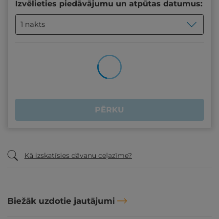
Izvēlieties piedāvājumu un atpūtas datumus:
1 nakts
PĒRKU
Kā izskatīsies dāvanu ceļazīme?
Biežāk uzdotie jautājumi