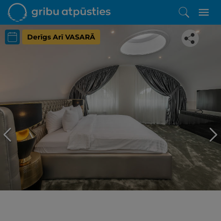
Derīgs Arī VASARĀ
Iepatikās šis piedāvājums?
Līdz brīnišķīgai atpūtai atlikuši tikai daži soļi
PĒRKU