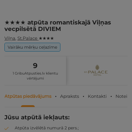
★★★★ atpūta romantiskajā Viļņas
vecpilsētā DIVIEM
Viļņa
,
St.Palace
★ ★ ★ ★
Vairāku mērķu ceļazīme
9
1 GribuAtpusties.lv klientu
vērtējumi
Atpūtas piedāvājums
Apraksts
Kontakti
Noteik
Jūsu atpūtā iekļauts:
Atpūta izvēlētā numurā 2 pers.;