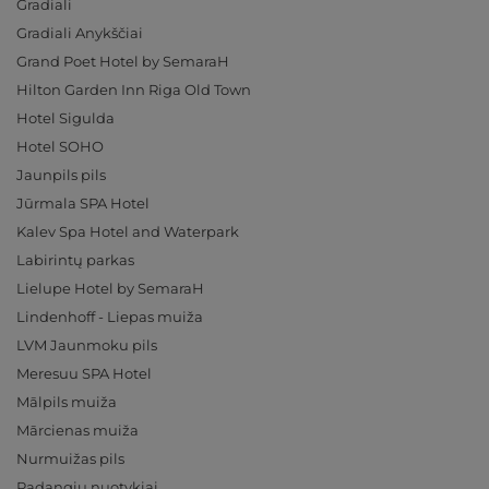
Gradiali
Gradiali Anykščiai
Grand Poet Hotel by SemaraH
Hilton Garden Inn Riga Old Town
Hotel Sigulda
Hotel SOHO
Jaunpils pils
Jūrmala SPA Hotel
Kalev Spa Hotel and Waterpark
Labirintų parkas
Lielupe Hotel by SemaraH
Lindenhoff - Liepas muiža
LVM Jaunmoku pils
Meresuu SPA Hotel
Mālpils muiža
Mārcienas muiža
Nurmuižas pils
Padangių nuotykiai