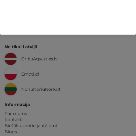
Kvalitatīva klientu
apkalpošana
GribuAtpusties.lv
izmēģināts
un
pārbaudīts
Ne tikai Latvijā
GribuAtpusties.lv
Emoti.pl
NoriuNoriuNoriu.lt
Informācija
Par mums
Kontakti
Biežāk uzdotie jautājumi
Blogs