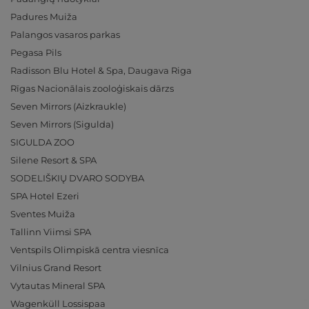
Padures Muiža
Palangos vasaros parkas
Pegasa Pils
Radisson Blu Hotel & Spa, Daugava Riga
Rīgas Nacionālais zooloģiskais dārzs
Seven Mirrors (Aizkraukle)
Seven Mirrors (Sigulda)
SIGULDA ZOO
Silene Resort & SPA
SODELIŠKIŲ DVARO SODYBA
SPA Hotel Ezeri
Sventes Muiža
Tallinn Viimsi SPA
Ventspils Olimpiskā centra viesnīca
Vilnius Grand Resort
Vytautas Mineral SPA
Wagenküll Lossispaa