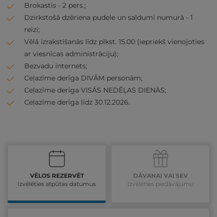
Brokastis - 2 pers.;
Dzirkstošā dzēriena pudele un saldumi numurā - 1
reizi;
Vēlā izrakstīšanās līdz plkst. 15.00 (iepriekš vienojoties
ar viesnīcas administrāciju);
Bezvadu internets;
Ceļazīme derīga DIVĀM personām;
Ceļazīme derīga VISĀS NEDĒĻAS DIENĀS;
Ceļazīme derīga līdz 30.12.2026.
VĒLOS REZERVĒT
DĀVANAI VAI SEV
Izvēlēties atpūtas datumus
Izvēlēties piedāvājumu