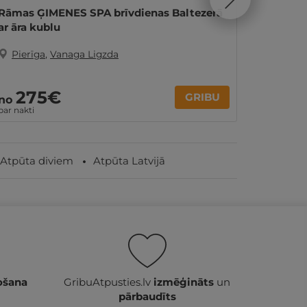
Rāmas ĢIMENES SPA brīvdienas Baltezerā
"Vanag
ar āra kublu
Pierīga
,
Vanaga Ligzda
Pierī
275€
GRIBU
15
no
no
par nakti
Atpūta diviem
Atpūta Latvijā
ošana
GribuAtpusties.lv
izmēģināts
un
pārbaudīts