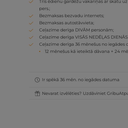
Trīs ēdienu gardēžu vakariņas ar skatu uz e
pers.;
Bezmaksas bezvadu internets;
Bezmaksas autostāvvieta;
Ceļazīme derīga DIVĀM personām;
Ceļazīme derīga VISĀS NEDĒĻAS DIENĀS
Ceļazīme derīga 36 mēnešus no iegādes 
12 mēnešus kā ieteiktā dāvana + 24 mē
Ir spēkā 36 mēn. no iegādes datuma
Nevarat izvēlēties? Uzdāviniet GribuAtpu