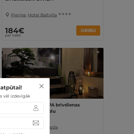
★ ★ ★ ★
Pierīga
,
Hotel Baltvilla
184€
GRIBU
par nakti
atpūtai!
s vēl izdevīgāk
Rāmas ĢIMENES SPA brīvdienas
Baltezerā ar āra kublu
Pierīga
,
Vanaga Ligzda