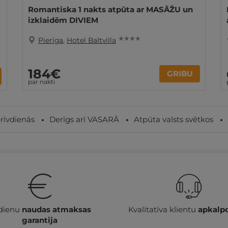
Romantiska 1 nakts atpūta ar MASĀŽU un
izklaidēm DIVIEM
★ ★ ★ ★
Pierīga
,
Hotel Baltvilla
184€
GRIBU
par nakti
rīvdienās
Derīgs arī VASARĀ
Atpūta valsts svētkos
 dienu
naudas atmaksas
Kvalitatīva klientu
apkalp
garantija