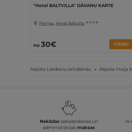
"Hotel BALTVILLA" DĀVANU KARTE
★ ★ ★ ★
Pierīga
,
Hotel Baltvilla
30€
GRIBU
no
Atpūta Lieldienu brīvdienās
Atpūta maija b
Nekādas
apkalpošanas un
14
administrācijas
maksas