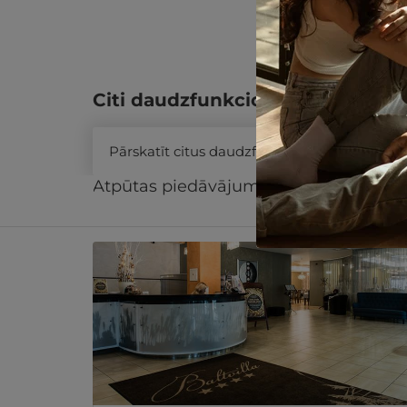
Citi daudzfunkcionālās dāvanu k
Pārskatīt citus daudzfunkcionālās dāvanu 
Atpūtas piedāvājums
Apraksts
Kontak
Līdzīgi atpūtas piedāvājumi