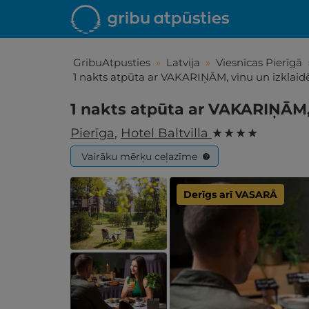
GribuAtpusties
»
Latvija
»
Viesnīcas Pierīgā
1 nakts atpūta ar VAKARIŅĀM, vīnu un izkla
1 nakts atpūta ar VAKARIŅĀM,
Pierīga
,
Hotel Baltvilla
★ ★ ★ ★
Vairāku mērķu ceļazīme
?
Derīgs arī VASARĀ
Iepa
Līdz brīniš