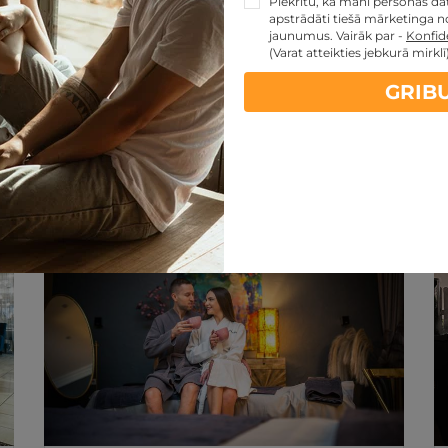
Piekrītu, ka mani personas dati
apstrādāti tiešā mārketinga no
jaunumus. Vairāk par -
Konfide
(Varat atteikties jebkurā mirklī
GRIB
artes piedāvājumi:
kartes TOP piedāvājumus
ti
Noteikumi
Atsauksmes