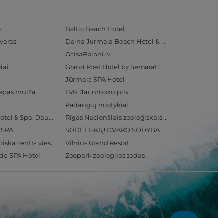
s
Baltic Beach Hotel
varas
Daina Jurmala Beach Hotel & SPA
GaisaBaloni.lv
iai
Grand Poet Hotel by SemaraH
Jūrmala SPA Hotel
iepas muiža
LVM Jaunmoku pils
s
Padangių nuotykiai
Radisson Blu Hotel & Spa, Daugava Riga
Rīgas Nacionālais zooloģiskais dārzs
& SPA
SODELIŠKIŲ DVARO SODYBA
Ventspils Olimpiskā centra viesnīca
Vilnius Grand Resort
ide SPA Hotel
Zoopark zoologijos sodas