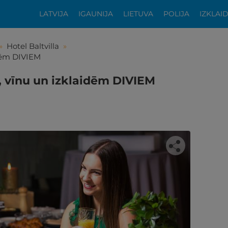
LATVIJA
IGAUNIJA
LIETUVA
POLIJA
IZKLAI
»
Hotel Baltvilla
»
idēm DIVIEM
 vīnu un izklaidēm DIVIEM
tikās šis piedāvājums?
ķīgai atpūtai atlikuši tikai daži soļi