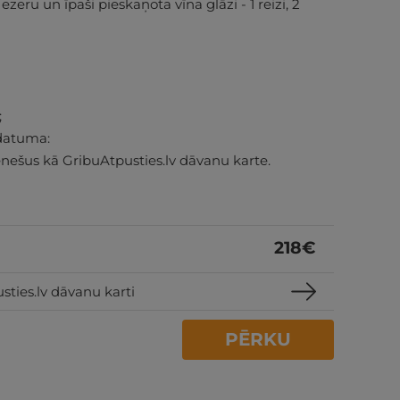
zeru un īpaši pieskaņota vīna glāzi - 1 reizi, 2
;
datuma:
nešus kā GribuAtpusties.lv dāvanu karte.
218
€
sties.lv dāvanu karti
PĒRKU