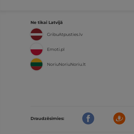
Ne tikai Latvijā
GribuAtpusties.lv
Emoti.pl
NoriuNoriuNoriu.lt
Draudzēsimies: