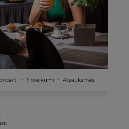
PĒRKU
ontakti
Noteikumi
Atsauksmes
;
rs.;