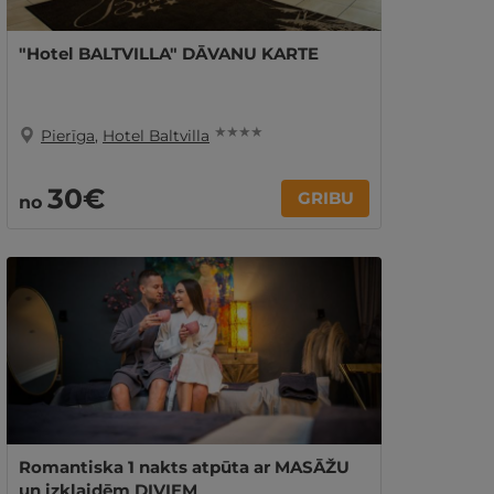
"Hotel BALTVILLA" DĀVANU KARTE
★ ★ ★ ★
Pierīga
,
Hotel Baltvilla
30€
GRIBU
no
Romantiska 1 nakts atpūta ar MASĀŽU
un izklaidēm DIVIEM