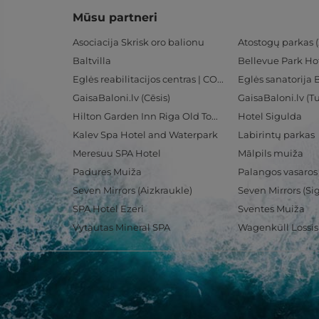
Mūsu partneri
Asociacija Skrisk oro balionu
Atostogų parkas (
Baltvilla
Bellevue Park Ho
Eglės reabilitacijos centras | CORE
Eglės sanatorija 
GaisaBaloni.lv (Cēsis)
GaisaBaloni.lv (
Hilton Garden Inn Riga Old Town
Hotel Sigulda
Kalev Spa Hotel and Waterpark
Labirintų parkas
Meresuu SPA Hotel
Mālpils muiža
Padures Muiža
Palangos vasaros
Seven Mirrors (Aizkraukle)
Seven Mirrors (Si
SPA Hotel Ezeri
Sventes Muiža
Vytautas Mineral SPA
Wagenküll Lossi