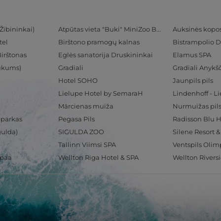
Žibininkai)
Atpūtas vieta "Buki" MiniZoo BUKS
Auksinės kopo
tel
Birštono pramogų kalnas
Bistrampolio D
Birštonas
Eglės sanatorija Druskininkai
Elamus SPA
Tukums)
Gradiali
Gradiali Anykšč
Hotel SOHO
Jaunpils pils
Lielupe Hotel by SemaraH
Lindenhoff - L
Mārcienas muiža
Nurmuižas pil
 parkas
Pegasa Pils
gulda)
SIGULDA ZOO
Silene Resort 
Tallinn Viimsi SPA
spaa
Wellton Riga Hotel & SPA
Wellton Rivers