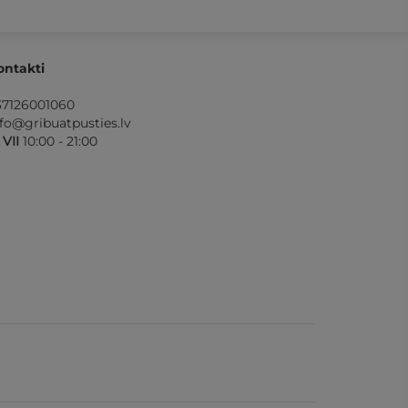
ontakti
37126001060
nfo@gribuatpusties.lv
- VII
10:00 - 21:00