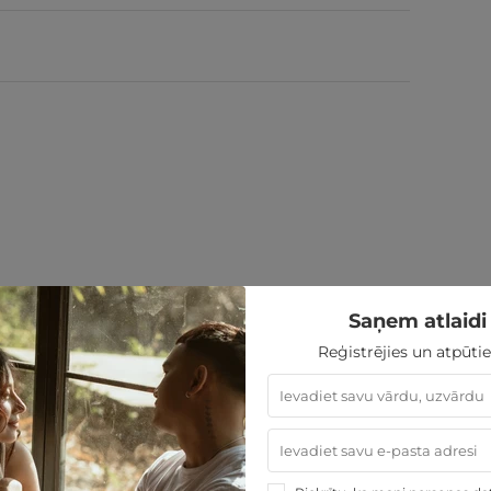
Saņem atlaidi 
Reģistrējies un atpūtie