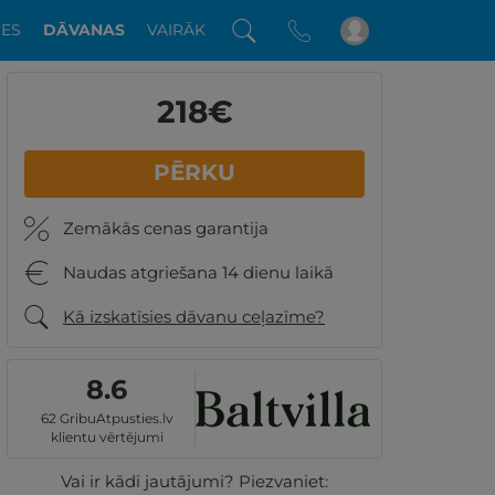
DES
DĀVANAS
VAIRĀK
218
€
PĒRKU
Zemākās cenas garantija
Naudas atgriešana 14 dienu laikā
Kā izskatīsies dāvanu ceļazīme?
8.6
62 GribuAtpusties.lv
klientu vērtējumi
Vai ir kādi jautājumi? Piezvaniet: