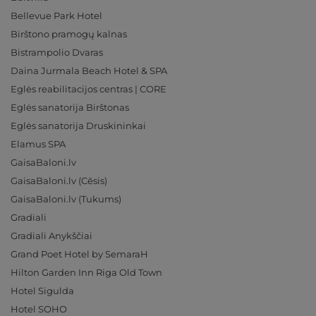
Bellevue Park Hotel
Birštono pramogų kalnas
Bistrampolio Dvaras
Daina Jurmala Beach Hotel & SPA
Eglės reabilitacijos centras | CORE
Eglės sanatorija Birštonas
Eglės sanatorija Druskininkai
Elamus SPA
GaisaBaloni.lv
GaisaBaloni.lv (Cēsis)
GaisaBaloni.lv (Tukums)
Gradiali
Gradiali Anykščiai
Grand Poet Hotel by SemaraH
Hilton Garden Inn Riga Old Town
Hotel Sigulda
Hotel SOHO