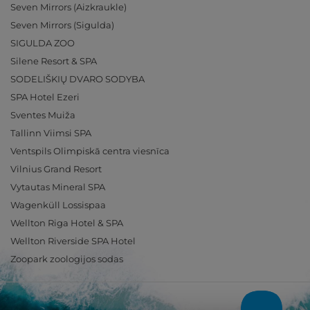
Seven Mirrors (Aizkraukle)
Seven Mirrors (Sigulda)
SIGULDA ZOO
Silene Resort & SPA
SODELIŠKIŲ DVARO SODYBA
SPA Hotel Ezeri
Sventes Muiža
Tallinn Viimsi SPA
Ventspils Olimpiskā centra viesnīca
Vilnius Grand Resort
Vytautas Mineral SPA
Wagenküll Lossispaa
Wellton Riga Hotel & SPA
Wellton Riverside SPA Hotel
Zoopark zoologijos sodas