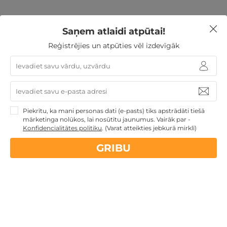
Saņem atlaidi atpūtai!
Ziemassvētku dāvanas
Atpūta pie jūras
Derīgs arī
VASARĀ
Atpūtai Līgo svētkos
Atpūta diviem
Reģistrējies un atpūties vēl izdevīgāk
Atpūta Latvijā
Unikālas atpūtas vietas vasarai
Nekādas
apkalpošanas un administrācijas
maksas
Piekrītu, ka mani personas dati (e-pasts) tiks apstrādāti tiešā
mārketinga nolūkos, lai nosūtītu jaunumus. Vairāk par -
Konfidencialitātes politiku
.
(Varat atteikties jebkurā mirklī)
14 dienu
naudas atmaksas garantija
GRIBU
Kvalitatīva klientu
apkalpošana
GribuAtpusties.lv
izmēģināts
un
pārbaudīts