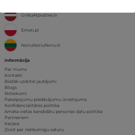
Ne tikai Latvijā
GribuAtpusties.lv
Emoti.pl
NoriuNoriuNoriu.lt
Informācija
Par mums
Kontakti
Biežāk uzdotie jautājumi
Blogs
Noteikumi
Pakalpojumu piedāvājumu izvietojums
Konfidencialitātes politika
Amata vietas kandidātu personas datu politika
Partneriem
Karjera
Ziņot par nelikumīgu saturu