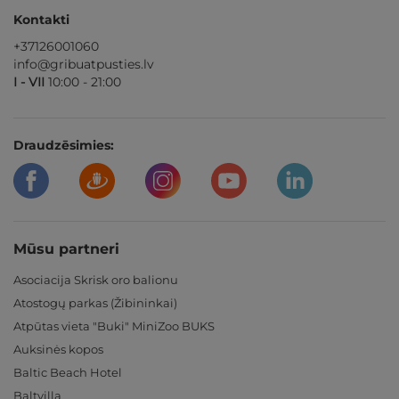
Kontakti
+37126001060
info@gribuatpusties.lv
I - VII
10:00 - 21:00
Draudzēsimies:
Mūsu partneri
Asociacija Skrisk oro balionu
Atostogų parkas (Žibininkai)
Atpūtas vieta "Buki" MiniZoo BUKS
Auksinės kopos
Baltic Beach Hotel
Baltvilla