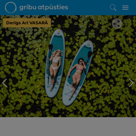
Derīgs Arī VASARĀ
Iepatikās šis piedāvājums?
Līdz brīnišķīgai atpūtai atlikuši tikai daži soļi
PĒRKU