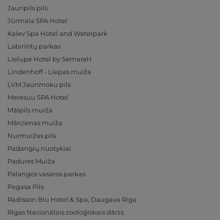
Jaunpils pils
Jūrmala SPA Hotel
Kalev Spa Hotel and Waterpark
Labirintų parkas
Lielupe Hotel by SemaraH
Lindenhoff - Liepas muiža
LVM Jaunmoku pils
Meresuu SPA Hotel
Mālpils muiža
Mārcienas muiža
Nurmuižas pils
Padangių nuotykiai
Padures Muiža
Palangos vasaros parkas
Pegasa Pils
Radisson Blu Hotel & Spa, Daugava Riga
Rīgas Nacionālais zooloģiskais dārzs