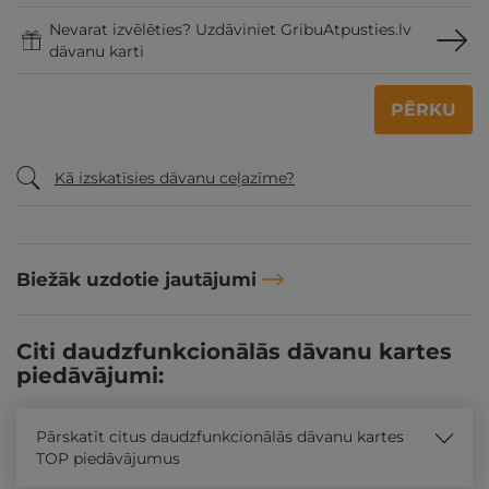
Nevarat izvēlēties? Uzdāviniet GribuAtpusties.lv
dāvanu karti
PĒRKU
Kā izskatīsies dāvanu ceļazīme?
Biežāk uzdotie jautājumi
Citi daudzfunkcionālās dāvanu kartes
piedāvājumi:
Pārskatīt citus daudzfunkcionālās dāvanu kartes
TOP piedāvājumus