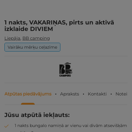
1 nakts, VAKARIŅAS, pirts un aktīvā
izklaide DIVIEM
Liepāja
,
BB camping
Vairāku mērķu ceļazīme
Atpūtas piedāvājums
Apraksts
Kontakti
Noteik
Jūsu atpūtā iekļauts:
1 nakts bungalo namiņā ar vienu vai divām atsevišķām