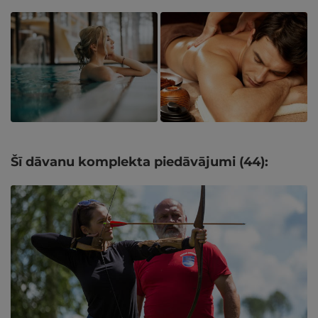
Šī dāvanu komplekta piedāvājumi (44):