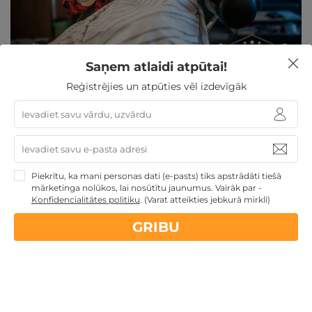
Saņem atlaidi atpūtai!
Reģistrējies un atpūties vēl izdevīgāk
"Knockout Barber Shop" pakalpojumi
džentlmenim Jelgavā
Jelgava, Knockout Barber Shop Jelgavā
Piekrītu, ka mani personas dati (e-pasts) tiks apstrādāti tiešā
mārketinga nolūkos, lai nosūtītu jaunumus. Vairāk par -
Konfidencialitātes politiku
.
(Varat atteikties jebkurā mirklī)
GRIBU