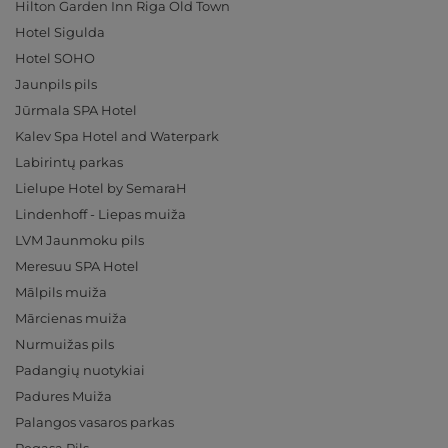
Hilton Garden Inn Riga Old Town
Hotel Sigulda
Hotel SOHO
Jaunpils pils
Jūrmala SPA Hotel
Kalev Spa Hotel and Waterpark
Labirintų parkas
Lielupe Hotel by SemaraH
Lindenhoff - Liepas muiža
LVM Jaunmoku pils
Meresuu SPA Hotel
Mālpils muiža
Mārcienas muiža
Nurmuižas pils
Padangių nuotykiai
Padures Muiža
Palangos vasaros parkas