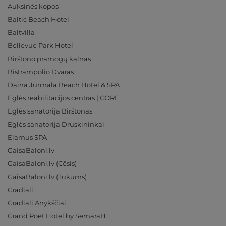
Auksinės kopos
Baltic Beach Hotel
Baltvilla
Bellevue Park Hotel
Birštono pramogų kalnas
Bistrampolio Dvaras
Daina Jurmala Beach Hotel & SPA
Eglės reabilitacijos centras | CORE
Eglės sanatorija Birštonas
Eglės sanatorija Druskininkai
Elamus SPA
GaisaBaloni.lv
GaisaBaloni.lv (Cēsis)
GaisaBaloni.lv (Tukums)
Gradiali
Gradiali Anykščiai
Grand Poet Hotel by SemaraH