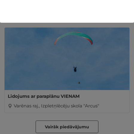
Šaušanas apmācība ar loku DIVIEM
Ogres nov., Aktīvās atpūtas centrs "AKOTI"
Lidojums ar paraplānu VIENAM
Varēnas raj., Izpletņlēcēju skola "Arcus"
Vairāk piedāvājumu