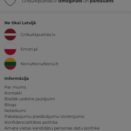
GribuAtpusties.lv
izmēģināts
un
pārbaudīts
Ne tikai Latvijā
GribuAtpusties.lv
Emoti.pl
NoriuNoriuNoriu.lt
Informācija
Par mums
Kontakti
Biežāk uzdotie jautājumi
Blogs
Noteikumi
Pakalpojumu piedāvājumu izvietojums
Konfidencialitātes politika
Amata vietas kandidātu personas datu politika