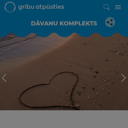
Iepatikās šis piedāvājums?
Līdz brīnišķīgai atpūtai atlikuši tikai daži soļi
PĒRKU