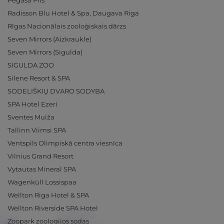
Pegasa Pils
Radisson Blu Hotel & Spa, Daugava Riga
Rīgas Nacionālais zooloģiskais dārzs
Seven Mirrors (Aizkraukle)
Seven Mirrors (Sigulda)
SIGULDA ZOO
Silene Resort & SPA
SODELIŠKIŲ DVARO SODYBA
SPA Hotel Ezeri
Sventes Muiža
Tallinn Viimsi SPA
Ventspils Olimpiskā centra viesnīca
Vilnius Grand Resort
Vytautas Mineral SPA
Wagenküll Lossispaa
Wellton Riga Hotel & SPA
Wellton Riverside SPA Hotel
Zoopark zoologijos sodas