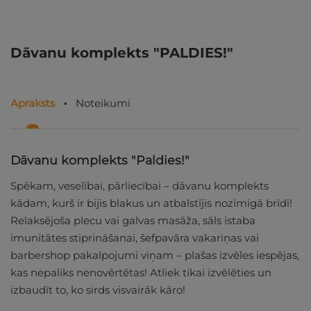
Dāvanu komplekts "PALDIES!"
Apraksts
Noteikumi
Dāvanu komplekts "Paldies!"
Spēkam, veselībai, pārliecībai – dāvanu komplekts
kādam, kurš ir bijis blakus un atbalstījis nozīmīgā brīdī!
Relaksējoša plecu vai galvas masāža, sāls istaba
imunitātes stiprināšanai, šefpavāra vakariņas vai
barbershop pakalpojumi viņam – plašas izvēles iespējas,
kas nepaliks nenovērtētas! Atliek tikai izvēlēties un
izbaudīt to, ko sirds visvairāk kāro!