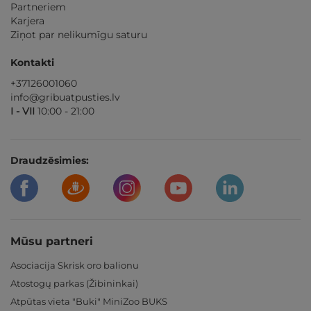
Partneriem
Karjera
Ziņot par nelikumīgu saturu
Kontakti
+37126001060
info@gribuatpusties.lv
I - VII
10:00 - 21:00
Draudzēsimies:
Mūsu partneri
Asociacija Skrisk oro balionu
Atostogų parkas (Žibininkai)
Atpūtas vieta "Buki" MiniZoo BUKS