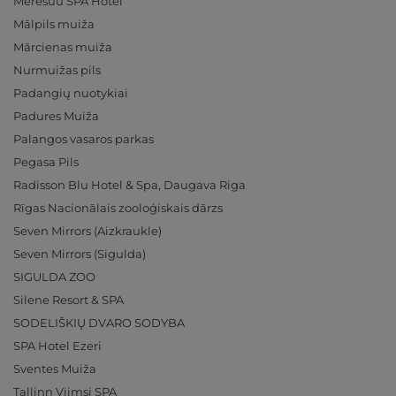
Meresuu SPA Hotel
Mālpils muiža
Mārcienas muiža
Nurmuižas pils
Padangių nuotykiai
Padures Muiža
Palangos vasaros parkas
Pegasa Pils
Radisson Blu Hotel & Spa, Daugava Riga
Rīgas Nacionālais zooloģiskais dārzs
Seven Mirrors (Aizkraukle)
Seven Mirrors (Sigulda)
SIGULDA ZOO
Silene Resort & SPA
SODELIŠKIŲ DVARO SODYBA
SPA Hotel Ezeri
Sventes Muiža
Tallinn Viimsi SPA