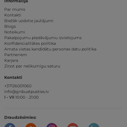
Informācija
Par mums
Kontakti
Biežāk uzdotie jautājumi
Blogs
Noteikumi
Pakalpojumu piedāvājumu izvietojums
Konfidencialitātes politika
Amata vietas kandidātu personas datu politika
Partneriem
Karjera
Ziņot par nelikumīgu saturu
Kontakti
+37126001060
info@gribuatpusties.lv
I - VII
10:00 - 21:00
Draudzēsimies: