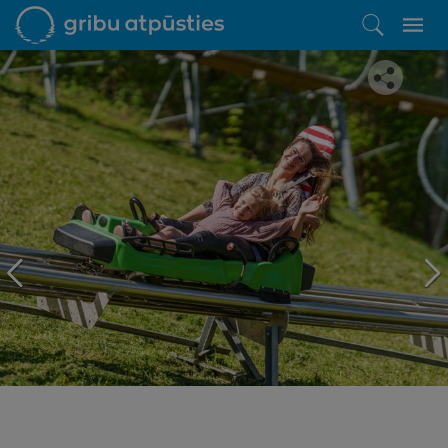
Iepatikās šis piedāvājums?
Līdz brīnišķīgai atpūtai atlikuši tikai daži soļi
PĒRKU