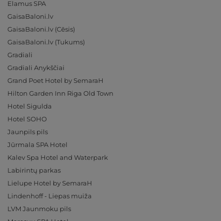
Elamus SPA
GaisaBaloni.lv
GaisaBaloni.lv (Cēsis)
GaisaBaloni.lv (Tukums)
Gradiali
Gradiali Anykščiai
Grand Poet Hotel by SemaraH
Hilton Garden Inn Riga Old Town
Hotel Sigulda
Hotel SOHO
Jaunpils pils
Jūrmala SPA Hotel
Kalev Spa Hotel and Waterpark
Labirintų parkas
Lielupe Hotel by SemaraH
Lindenhoff - Liepas muiža
LVM Jaunmoku pils