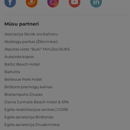
Mūsu partneri
Asociacija Skrisk oro balionu
Atostogų parkas (Žibininkai)
Atpūtas vieta "Buki" MiniZoo BUKS
Auksinės kopos
Baltic Beach Hotel
Baltvilla
Bellevue Park Hotel
Birštono pramogų kalnas
Bistrampolio Dvaras
Daina Jurmala Beach Hotel & SPA
Eglės reabilitacijos centras | CORE
Eglės sanatorija Birštonas
Eglės sanatorija Druskininkai