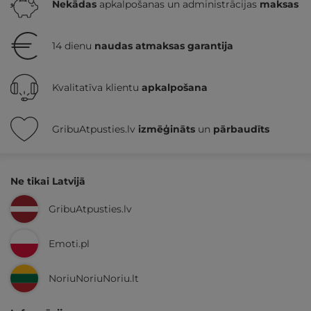
Nekādas
apkalpošanas un administrācijas
maksas
14 dienu
naudas atmaksas garantija
Kvalitatīva klientu
apkalpošana
GribuAtpusties.lv
izmēģināts
un
pārbaudīts
Ne tikai Latvijā
GribuAtpusties.lv
Emoti.pl
NoriuNoriuNoriu.lt