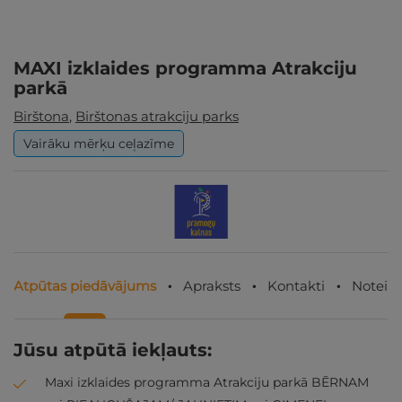
MAXI izklaides programma Atrakciju
parkā
Birštona
,
Birštonas atrakciju parks
Vairāku mērķu ceļazīme
Atpūtas piedāvājums
Apraksts
Kontakti
Noteik
Jūsu atpūtā iekļauts:
Maxi izklaides programma Atrakciju parkā BĒRNAM