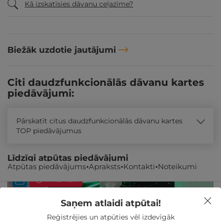
Kā izskatīsies dāvanu ceļazīme?
Biežāk uzdotie jautājumi
Citi daudzfunkcionālās dāvanu kartes
piedāvājumi:
Pārskatīt citus daudzfunkcionālās dāvanu kartes
TOP piedāvājumus
Līdzīgi atpūtas piedāvājumi
Atpūtas piedāvājums
Apraksts
Kontakti
Noteikumi
ĪPAŠAIS!
Saņem atlaidi atpūtai!
Reģistrējies un atpūties vēl izdevīgāk