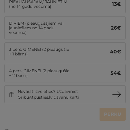
PIEAUGUŠAJAM/ JAUNIETIM
13
€
(no 14 gadu vecuma)
DIVIEM (pieaugušajiem vai
26
€
jauniešiem no 14 gadu
vecuma)
3 pers. ĢIMENEI (2 pieaugušie
40
€
+ 1 bērns)
4 pers. ĢIMENEI (2 pieaugušie
54
€
+ 2 bērni)
Nevarat izvēlēties? Uzdāviniet
GribuAtpusties.lv dāvanu karti
PĒRKU