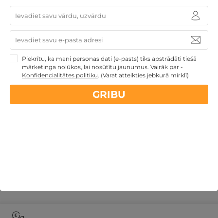
Spēkā vēl:
07
d.
17
st.
37
min.
43
sek.
Piekrītu, ka mani personas dati (e-pasts) tiks apstrādāti tiešā
mārketinga nolūkos, lai nosūtītu jaunumus. Vairāk par -
ĪPAŠAIS — 1, 2 vai 3 naktis ar NEIEROBEŽOTU SPA
Konfidencialitātes politiku
.
(Varat atteikties jebkurā mirklī)
atpūtu DIVIEM
GRIBU
Birštona
,
Vytautas Mineral SPA
104€
no
GRIBU
par nakti
Dāvanu idejas
Dāvanas ģimenei
Atpūta diviem
Ģimenes atpūta