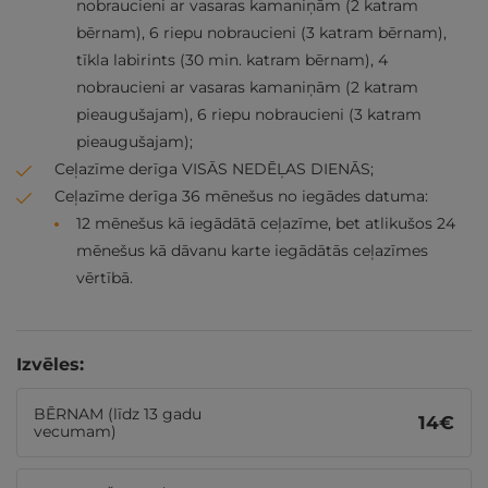
nobraucieni ar vasaras kamaniņām (2 katram
bērnam), 6 riepu nobraucieni (3 katram bērnam),
tīkla labirints (30 min. katram bērnam), 4
nobraucieni ar vasaras kamaniņām (2 katram
pieaugušajam), 6 riepu nobraucieni (3 katram
pieaugušajam);
Ceļazīme derīga VISĀS NEDĒĻAS DIENĀS;
Ceļazīme derīga 36 mēnešus no iegādes datuma:
12 mēnešus kā iegādātā ceļazīme, bet atlikušos 24
mēnešus kā dāvanu karte iegādātās ceļazīmes
vērtībā.
Izvēles:
BĒRNAM (līdz 13 gadu
14
€
vecumam)