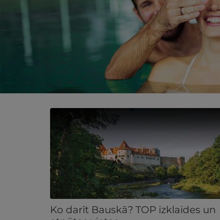
Ko darīt Bauskā? TOP izklaides un