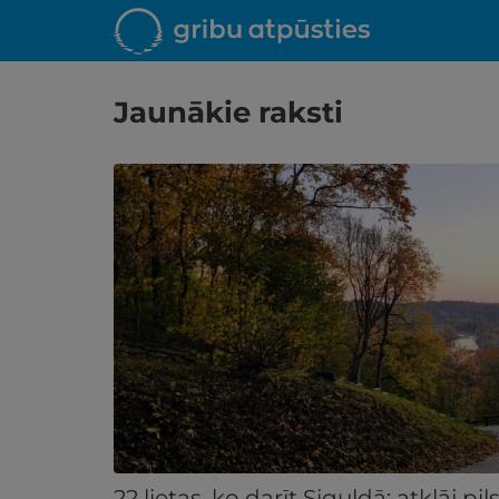
Jaunākie raksti
22 lietas, ko darīt Siguldā: atklāj p