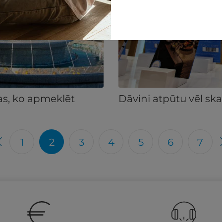
tas, ko apmeklēt
Dāvini atpūtu vēl sk
1
2
3
4
5
6
7