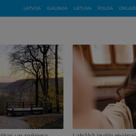
LATVIJA
IGAUNIJA
LIETUVA
POLIJA
IZKLAI
ilsētas un reģiona
Labākā izvēle melnaj