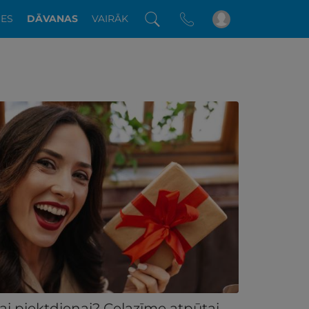
DES
DĀVANAS
VAIRĀK
ai piektdienai? Ceļazīme atpūtai