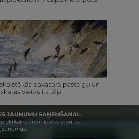
 skaistākās pavasara pastaigu un
skates vietas Latvijā
IES JAUNUMU SAŅEMŠANAI
s piekrītat saņemt īpašos atpūtas
 jaunumus.