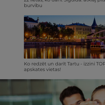
burvību
Ko redzēt un darīt Tartu - izzini TO
apskates vietas!