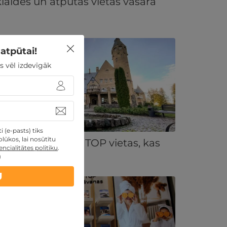
klaides un atpūtas vietas vasarā
atpūtai!
s vēl izdevīgāk
 (e-pasts) tiks
lūkos, lai nosūtītu
 apskatīt Valgā - TOP vietas, kas
ncialitātes politiku
.
teikti jāapmeklē
)
U