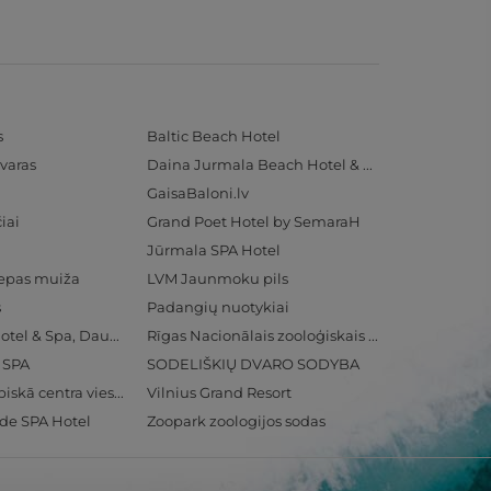
s
Baltic Beach Hotel
varas
Daina Jurmala Beach Hotel & SPA
GaisaBaloni.lv
iai
Grand Poet Hotel by SemaraH
Jūrmala SPA Hotel
iepas muiža
LVM Jaunmoku pils
s
Padangių nuotykiai
Radisson Blu Hotel & Spa, Daugava Riga
Rīgas Nacionālais zooloģiskais dārzs
& SPA
SODELIŠKIŲ DVARO SODYBA
Ventspils Olimpiskā centra viesnīca
Vilnius Grand Resort
ide SPA Hotel
Zoopark zoologijos sodas