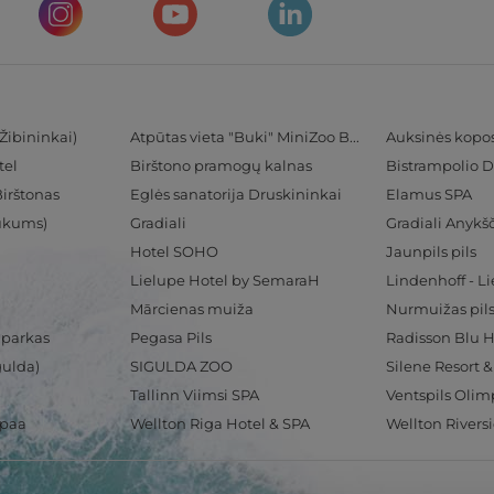
Žibininkai)
Atpūtas vieta "Buki" MiniZoo BUKS
Auksinės kopo
tel
Birštono pramogų kalnas
Bistrampolio D
Birštonas
Eglės sanatorija Druskininkai
Elamus SPA
Tukums)
Gradiali
Gradiali Anykšč
Hotel SOHO
Jaunpils pils
Lielupe Hotel by SemaraH
Lindenhoff - L
Mārcienas muiža
Nurmuižas pil
 parkas
Pegasa Pils
gulda)
SIGULDA ZOO
Silene Resort 
Tallinn Viimsi SPA
spaa
Wellton Riga Hotel & SPA
Wellton Rivers