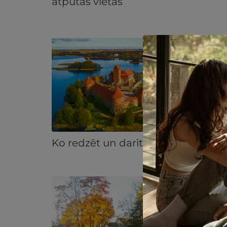
atpūtas vietas
Ko redzēt un darīt Traķos?