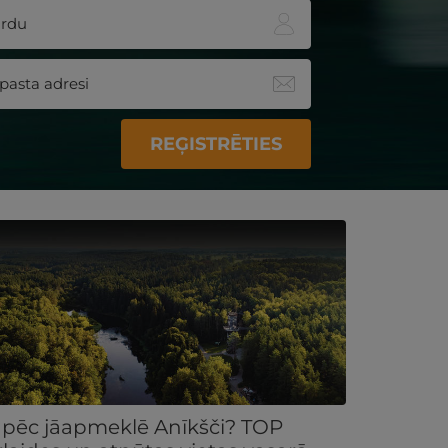
REĢISTRĒTIES
pēc jāapmeklē Anīkšči? TOP