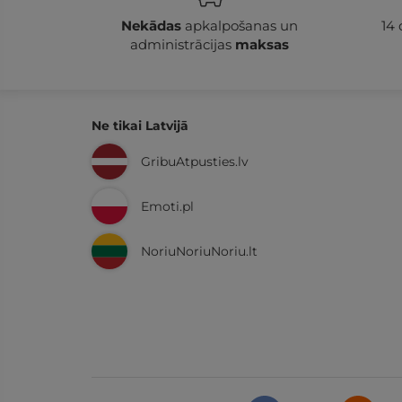
Nekādas
apkalpošanas un
14
administrācijas
maksas
Ne tikai Latvijā
GribuAtpusties.lv
Emoti.pl
NoriuNoriuNoriu.lt