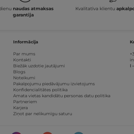
 dienu
naudas atmaksas
Kvalitatīva klientu
apkalp
garantija
Informācija
K
Par mums
+
Kontakti
i
Biežāk uzdotie jautājumi
I 
Blogs
Noteikumi
Pakalpojumu piedāvājumu izvietojums
Konfidencialitātes politika
Amata vietas kandidātu personas datu politika
Partneriem
Karjera
Ziņot par nelikumīgu saturu