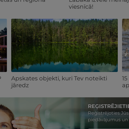
viesnīcā!
P
Apskates objekti, kuri Tev noteikti
15
jāredz
ap
REĢISTRĒJIET
Reģistrējoties Jū
piedāvājumus un