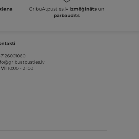
ošana
GribuAtpusties.lv
izmēģināts
un
pārbaudīts
ontakti
37126001060
nfo@gribuatpusties.lv
- VII
10:00 - 21:00