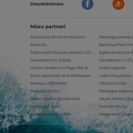
Draudzēsimies:
Mūsu partneri
Asociacija Skrisk oro balionu
Atostogų parkas (
Baltvilla
Bellevue Park Ho
Eglės reabilitacijos centras | CORE
Eglės sanatorija 
GaisaBaloni.lv (Cēsis)
GaisaBaloni.lv (
Hilton Garden Inn Riga Old Town
Hotel Sigulda
Kalev Spa Hotel and Waterpark
Labirintų parkas
Meresuu SPA Hotel
Mālpils muiža
Padures Muiža
Palangos vasaros
Seven Mirrors (Aizkraukle)
Seven Mirrors (Si
SPA Hotel Ezeri
Sventes Muiža
Vytautas Mineral SPA
Wagenküll Lossi