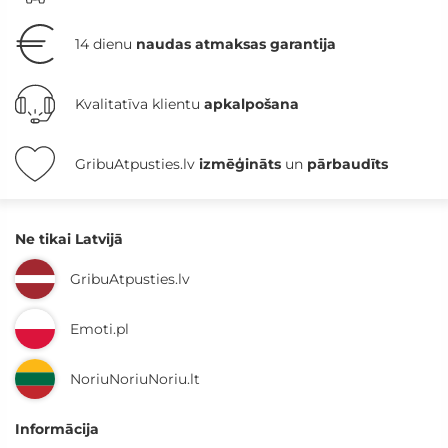
14 dienu
naudas atmaksas garantija
Kvalitatīva klientu
apkalpošana
GribuAtpusties.lv
izmēģināts
un
pārbaudīts
Ne tikai Latvijā
GribuAtpusties.lv
Emoti.pl
NoriuNoriuNoriu.lt
Informācija