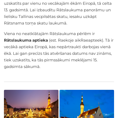
uzskatīts par vienu no vecākajām ēkām Eiropā, tā celta
13. gadsimtā. Lai izbaudītu Rātslaukuma panorāmu un
lielisku Tallinas vecpilsētas skatu, iesaku uzkāpt
Rātsnama torņa skatu laukumā.
Viena no neatklātajām Rātslaukuma pērlēm ir
Rātslaukuma aptieka
(est. Raekoje aikRaeapteek). Tā ir
vecākā aptieka Eiropā, kas nepārtraukti darbojas vienā
ēkā. Lai gan precīzs tās atvēršanas datums nav zināms,
tiek uzskatīts, ka tās pirmssākumi meklējami 15.
gadsimta sākumā.