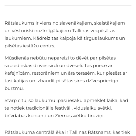
Rātslaukums ir viens no slavenākajiem, skaistākajiem
un vēsturiski nozīmīgākajiem Tallinas vecpilsētas
laukumiem. Kādreiz tas kalpoja kā tirgus laukums un
pilsētas iestāžu centrs.
Mūsdienās nebūtu nepareizi to dēvēt par pilsētas
sabiedriskās dzīves sirdi un dvēseli. Tas priecē ar
kafejnīcām, restorāniem un āra terasēm, kur piesēst ar
tasi kafijas un izbaudīt pilsētas sirds dzīvespriecīgo
burzmu.
Starp citu, šo laukumu īpaši iesaku apmeklēt laikā, kad
te notiek tradicionālie festivāli, viduslaiku svētki,
brīvdabas koncerti un Ziemassvētku tirdziņi.
Rātslaukuma centrālā ēka ir Tallinas Rātsnams, kas tiek