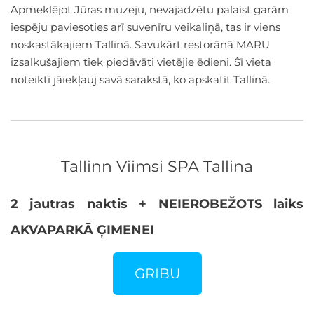
Apmeklējot Jūras muzeju, nevajadzētu palaist garām
iespēju paviesoties arī suvenīru veikaliņā, tas ir viens
noskastākajiem Tallinā. Savukārt restorānā MARU
izsalkušajiem tiek piedāvāti vietējie ēdieni. Šī vieta
noteikti jāiekļauj savā sarakstā, ko apskatīt Tallinā.
Tallinn Viimsi SPA Tallina
2 jautras naktis + NEIEROBEŽOTS laiks
AKVAPARKĀ ĢIMENEI
GRIBU