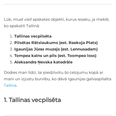
Lūk,
must visit
apskates objekti, kurus iesaku, ja meklē,
ko apskatīt Tallinā:
Tallinas vecpilsēta
Pilsētas Rātslaukums (est. Raekoja Plats)
Igaunijas Jūras muzejs (est. Lennusadam)
Tompea kalns un pils (est. Toompea loss)
Aleksandra Ņevska katedrāle
Dodies man līdzi, lai piedzīvotu šo ceļojumu kopā ar
mani un izjustu burvību, ko dāvā Igaunijas galvaspilsēta
Tallina
.
1. Tallinas vecpilsēta