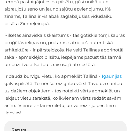
tempā pastaigājoties pa pilsētu, gūsi unikālu un
aizraujošu seno un jauno sajūtu apvienojumu. Kā
zināms, Tallina ir vislabāk saglabājusies viduslaiku
pilsēta Ziemeļeiropā.
Pilsētas ainaviskais skaistums - tās gotiskie torņi, šaurās
bruģētās ieliņas un, protams, satriecoši autentiskā
arhitektūra - ir pārsteidzošs. Ne velti Tallinas apbrīnotāji
saka - apmeklējot pilsētu, iespējams pazust tās šarmā
un pozitīvu atkarību izraisošajā atmosfērā.
Ir daudz burvīgu vietu, ko apmeklēt Tallinā -
Igaunijas
galvaspilsētā. Tomēr šoreiz gribu vērst Tavu uzmanību
uz dažiem objektiem - tos noteikti vērts apmeklēt un
iekļaut vietu sarakstā, ko ikvienam vērts redzēt savām
acīm. Vienreiz - lai iemīlētu, un vēlreiz - jo pēc tiem
ilgosies!
Saturs