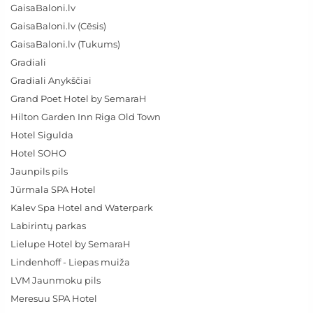
GaisaBaloni.lv
GaisaBaloni.lv (Cēsis)
GaisaBaloni.lv (Tukums)
Gradiali
Gradiali Anykščiai
Grand Poet Hotel by SemaraH
Hilton Garden Inn Riga Old Town
Hotel Sigulda
Hotel SOHO
Jaunpils pils
Jūrmala SPA Hotel
Kalev Spa Hotel and Waterpark
Labirintų parkas
Lielupe Hotel by SemaraH
Lindenhoff - Liepas muiža
LVM Jaunmoku pils
Meresuu SPA Hotel