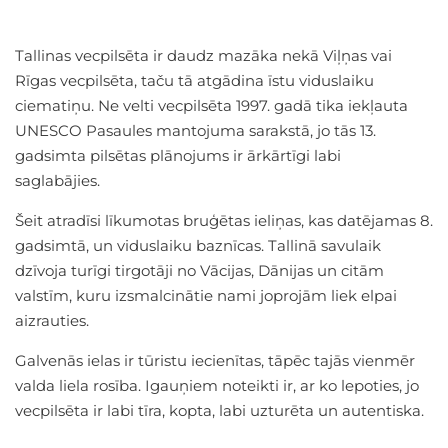
Tallinas vecpilsēta ir daudz mazāka nekā Viļņas vai
Rīgas vecpilsēta, taču tā atgādina īstu viduslaiku
ciematiņu. Ne velti vecpilsēta 1997. gadā tika iekļauta
UNESCO Pasaules mantojuma sarakstā, jo tās 13.
gadsimta pilsētas plānojums ir ārkārtīgi labi
saglabājies.
Šeit atradīsi līkumotas bruģētas ieliņas, kas datējamas 8.
gadsimtā, un viduslaiku baznīcas. Tallinā savulaik
dzīvoja turīgi tirgotāji no Vācijas, Dānijas un citām
valstīm, kuru izsmalcinātie nami joprojām liek elpai
aizrauties.
Galvenās ielas ir tūristu iecienītas, tāpēc tajās vienmēr
valda liela rosība. Igauņiem noteikti ir, ar ko lepoties, jo
vecpilsēta ir labi tīra, kopta, labi uzturēta un autentiska.