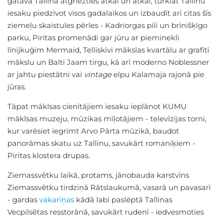
gatava Tallinā atgriezties atkal un atkal, turklāt Tallinu
iesaku piedzīvot visos gadalaikos un izbaudīt arī citas šīs
ziemeļu skaistules pērles - Kadriorgas pili un brīnišķīgo
parku, Piritas promenādi gar jūru ar pieminekli
līnijkuģim Mermaid, Telliskivi mākslas kvartālu ar grafiti
mākslu un Balti Jaam tirgu, kā arī moderno Noblessner
ar jahtu piestātni vai
vintage
elpu Kalamaja rajonā pie
jūras.
Tāpat māklsas cienītājiem iesaku ieplānot KUMU
māklsas muzeju, mūzikas mīļotājiem - televīzijas torni,
kur varēsiet iegrimt Arvo Pārta mūzikā, baudot
panorāmas skatu uz Tallinu, savukārt romaniķiem -
Piritas klostera drupas.
Ziemassvētku laikā, protams, jānobauda karstvīns
Ziemassvētku tirdziņā Rātslaukumā, vasarā un pavasarī
- gardas
vakariņas
kādā labi paslēptā Tallinas
Vecpilsētas resstorānā, savukārt rudenī - iedvesmoties