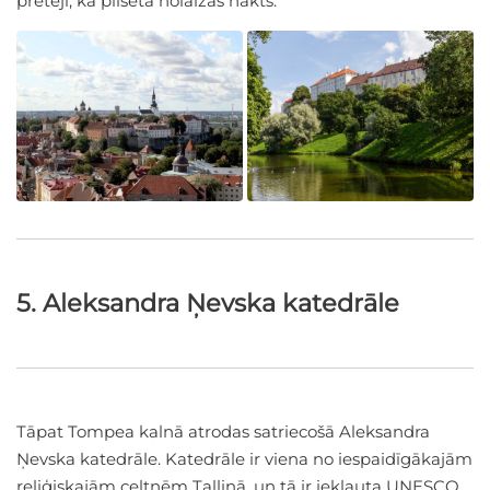
pretēji, kā pilsētā nolaižas nakts.
5. Aleksandra Ņevska katedrāle
Tāpat Tompea kalnā atrodas satriecošā Aleksandra
Ņevska katedrāle. Katedrāle ir viena no iespaidīgākajām
reliģiskajām celtnēm Tallinā, un tā ir iekļauta UNESCO