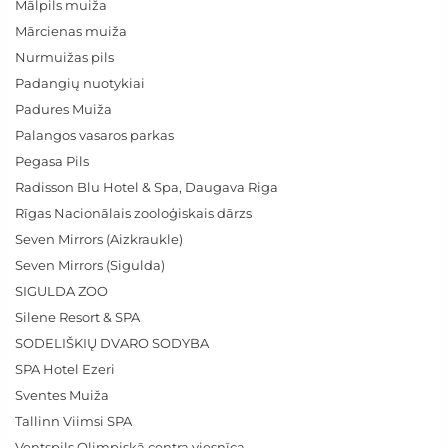
Mālpils muiža
Mārcienas muiža
Nurmuižas pils
Padangių nuotykiai
Padures Muiža
Palangos vasaros parkas
Pegasa Pils
Radisson Blu Hotel & Spa, Daugava Riga
Rīgas Nacionālais zooloģiskais dārzs
Seven Mirrors (Aizkraukle)
Seven Mirrors (Sigulda)
SIGULDA ZOO
Silene Resort & SPA
SODELIŠKIŲ DVARO SODYBA
SPA Hotel Ezeri
Sventes Muiža
Tallinn Viimsi SPA
Ventspils Olimpiskā centra viesnīca