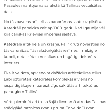
Pasaules mantojuma sarakstā kā Tallinas vecpilsētas
daļa.
No tās paveras arī lielisks panorāmas skats uz pilsētu.
Katedrāli pabeidza celt ap 1900. gadu, kad Igaunija vēl
bija cariskās Krievijas impērijas sastāvā.
Katedrāle ir tik liela un krāšņa, ka ir grūti novērsties no
tās varenības. Tās raksturīgākās iezīmes ir milzīgie
kupoli, detalizētas mozaīkas un bagātīgi dekorēts
interjers.
Ēka ir veidota, apvienojot dažādus arhitektūras stilus.
Labi uzturētais katedrāles komplekss ir viens no
iespaidīgākajiem pareizticīgo sakrālās arhitektūras
paraugiem Tallinā.
Vērts pieminēt arī to, ka šajā dievnamā atrodas Tallinas
spēcīgākā baznīcas zvanu grupa. To veido 11 zvani,