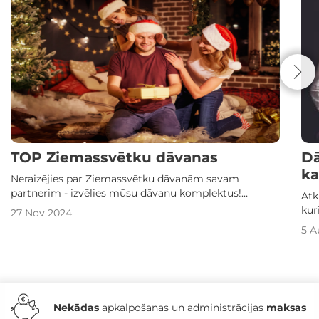
TOP Ziemassvētku dāvanas
Dā
ka
Neraizējies par Ziemassvētku dāvanām savam
partnerim - izvēlies mūsu dāvanu komplektus!
Atk
Labākie svētku piedāvājumi Tavai otrajai pusītei.
kur
27 Nov 2024
rel
5 A
Nekādas
apkalpošanas un administrācijas
maksas