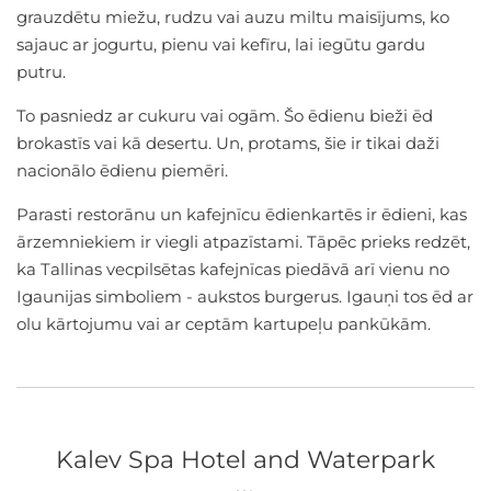
grauzdētu miežu, rudzu vai auzu miltu maisījums, ko
sajauc ar jogurtu, pienu vai kefīru, lai iegūtu gardu
putru.
To pasniedz ar cukuru vai ogām. Šo ēdienu bieži ēd
brokastīs vai kā desertu. Un, protams, šie ir tikai daži
nacionālo ēdienu piemēri.
Parasti restorānu un kafejnīcu ēdienkartēs ir ēdieni, kas
ārzemniekiem ir viegli atpazīstami. Tāpēc prieks redzēt,
ka Tallinas vecpilsētas kafejnīcas piedāvā arī vienu no
Igaunijas simboliem - aukstos burgerus. Igauņi tos ēd ar
olu kārtojumu vai ar ceptām kartupeļu pankūkām.
Kalev Spa Hotel and Waterpark