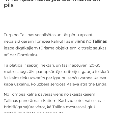
pils
TurpinotTallinas vecpilsētas un tās pērļu apskati,
nepalaid garām Tompea kalnu! Tas ir v
iens no Tallinas
iespaidīgākajiem tūrisma objektiem, cittreiz saukts
arī par Domkalnu.
Tā platība ir septiņi hektāri, un tas ir aptuveni 20-30
metrus augstāks par apkārtējo teritoriju. Igauņu folklorā
šis kalns tiek uzskatīts par igauņu senču varoņa Kaleva
kapa uzkalnu, ko uzbēra sērojošā Kaleva atraitne Linda.
No Tompea kalna paveras viens no skaistākajiem
Tallinas panorāmas skatiem. Kad saule riet vai ceļas, ir
brīnišķīga sajūta vērot, kā Tallina mostas vai, gluži