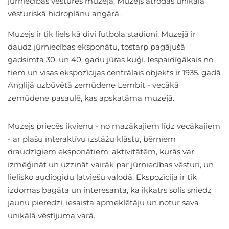
jūrniecības vēstures muzeja. Muzejs atrodas unikālā
vēsturiskā hidroplānu angārā.
Muzejs ir tik liels kā divi futbola stadioni. Muzejā ir
daudz jūrniecības eksponātu, tostarp pagājušā
gadsimta 30. un 40. gadu jūras kuģi. Iespaidīgākais no
tiem un visas ekspozīcijas centrālais objekts ir 1935. gadā
Anglijā uzbūvētā zemūdene Lembit - vecākā
zemūdene pasaulē, kas apskatāma muzejā.
Muzejs priecēs ikvienu - no mazākajiem līdz vecākajiem
- ar plašu interaktīvu izstāžu klāstu, bērniem
draudzīgiem eksponātiem, aktivitātēm, kurās var
izmēģināt un uzzināt vairāk par jūrniecības vēsturi, un
lielisko audiogidu latviešu valodā. Ekspozīcija ir tik
izdomas bagāta un interesanta, ka ikkatrs solis sniedz
jaunu pieredzi, iesaista apmeklētāju un notur sava
unikālā vēstījuma varā.