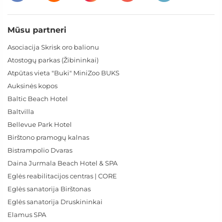
Mūsu partneri
Asociacija Skrisk oro balionu
Atostogų parkas (Žibininkai)
Atpūtas vieta "Buki" MiniZoo BUKS
Auksinės kopos
Baltic Beach Hotel
Baltvilla
Bellevue Park Hotel
Birštono pramogų kalnas
Bistrampolio Dvaras
Daina Jurmala Beach Hotel & SPA
Eglės reabilitacijos centras | CORE
Eglės sanatorija Birštonas
Eglės sanatorija Druskininkai
Elamus SPA