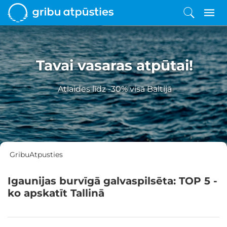
Tavai vasaras atpūtai!
Atlaides līdz -30% visā Baltijā
GribuAtpusties
Igaunijas burvīgā galvaspilsēta: TOP 5 -
ko apskatīt Tallinā