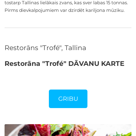
tostarp Tallinas lielākais zvans, kas sver labas 15 tonnas.
Pirms dievkalpojumiem var dzirdēt kariljona mūziku.
Restorāns "Trofé", Tallina
Restorāna "Trofé" DĀVANU KARTE
GRIBU