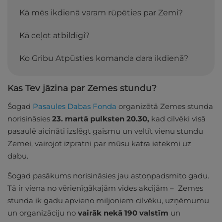
Kā mēs ikdienā varam rūpēties par Zemi?
Kā ceļot atbildīgi?
Ko Gribu Atpūsties komanda dara ikdienā?
Kas Tev jāzina par Zemes stundu?
Šogad
Pasaules Dabas Fonda
organizētā Zemes stunda
norisināsies
23. martā pulksten 20.30,
kad cilvēki visā
pasaulē aicināti izslēgt gaismu un veltīt vienu stundu
Zemei, vairojot izpratni par mūsu katra ietekmi uz
dabu.
Šogad pasākums norisināsies jau astoņpadsmito gadu.
Tā ir viena no vērienīgākajām vides akcijām – Zemes
stunda ik gadu apvieno miljoniem cilvēku, uzņēmumu
un organizāciju no
vairāk nekā 190 valstīm
un