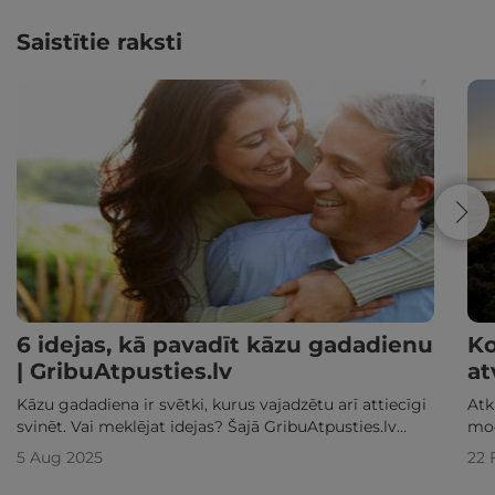
Saistītie raksti
6 idejas, kā pavadīt kāzu gadadienu
Ko
| GribuAtpusties.lv
at
Kāzu gadadiena ir svētki, kurus vajadzētu arī attiecīgi
Atk
svinēt. Vai meklējat idejas? Šajā GribuAtpusties.lv
mod
rakstā uzziniet, kā pavadīt kāzu gadadienu!
Lie
5 Aug 2025
22 