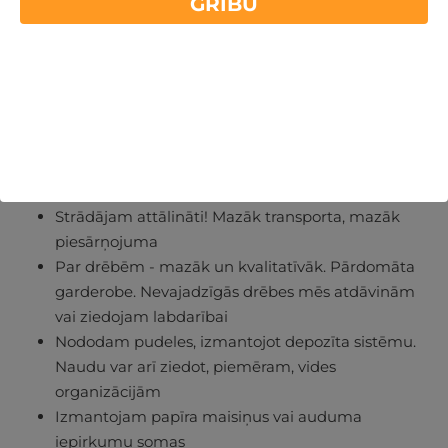
GRIBU
Ko Gribu Atpūsties komanda dara ikdienā?
No mazuma rodas lielas lietas. Piekritīsiet? Te dažas
idejas, ko ikdienā piekopj mūsu
Gribu
Atpūsties
komanda:
Strādājam attālināti! Mazāk transporta, mazāk
piesārņojuma
Par drēbēm - mazāk un kvalitatīvāk. Pārdomāta
garderobe. Nevajadzīgās drēbes mēs atdāvinām
vai ziedojam labdarībai
Nododam pudeles, izmantojot depozīta sistēmu.
Naudu var arī ziedot, piemēram, vides
organizācijām
Izmantojam papīra maisiņus vai auduma
iepirkumu somas