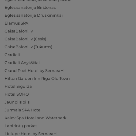
Eglės sanatorija Birštonas
Eglės sanatorija Druskininkai
Elamus SPA
GaisaBaloni.lv
GaisaBaloni.lv (Cēsis)
GaisaBaloni.lv (Tukums)
Gradiali
Gradiali Anykščiai
Grand Poet Hotel by SemaraH
Hilton Garden Inn Riga Old Town
Hotel Sigulda
Hotel SOHO
Jaunpils pils
Jūrmala SPA Hotel
Kalev Spa Hotel and Waterpark
Labirintų parkas
Lielupe Hotel by SemaraH