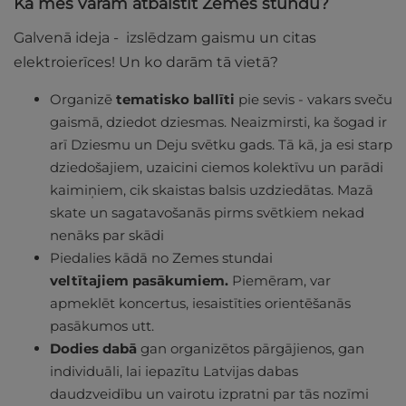
Kā mēs varam atbalstīt Zemes stundu?
Galvenā ideja - izslēdzam gaismu un citas
elektroierīces! Un ko darām tā vietā?
Organizē
tematisko ballīti
pie sevis - vakars sveču
gaismā, dziedot dziesmas. Neaizmirsti, ka šogad ir
arī Dziesmu un Deju svētku gads. Tā kā, ja esi starp
dziedošajiem, uzaicini ciemos kolektīvu un parādi
kaimiņiem, cik skaistas balsis uzdziedātas. Mazā
skate un sagatavošanās pirms svētkiem nekad
nenāks par skādi
Piedalies kādā no Zemes stundai
veltītajiem pasākumiem.
Piemēram, var
apmeklēt koncertus, iesaistīties orientēšanās
pasākumos utt.
Dodies dabā
gan organizētos pārgājienos, gan
individuāli, lai iepazītu Latvijas dabas
daudzveidību un vairotu izpratni par tās nozīmi