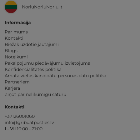
NoriuNoriuNoriu.lt
Informācija
Par mums
Kontakti
Biežāk uzdotie jautājumi
Blogs
Noteikumi
Pakalpojumu piedāvājumu izvietojums
Konfidencialitātes politika
Amata vietas kandidātu personas datu politika
Partneriem
Karjera
Ziņot par nelikumīgu saturu
Kontakti
+37126001060
info@gribuatpusties.lv
I - VII
10:00 - 21:00