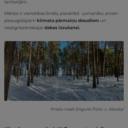
teritorijām.
Mērķis ir vienotības brīdis, pievēršot uzmanību arvien
pieaugošajiem
klimata pārmaiņu draudiem
un
neatgriezeniskajai
dabas izzušanai.
Priežu mežs Engurē /Foto: L. Akosta/