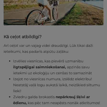
Kā ceļot atbildīgi?
Arī ceļot var un vajag videi draudzīgi. Lūk tikai daži
ieteikumi, kas padarīs atpūtu zaļāku:
Izvēlies viesnīcas, kas pievērš uzmanību
ilgtspējīgai saimniekošanai,
apzinās savu
ietekmi uz ekoloģiju un cenšas to samazināt
Izejot no viesnīcas numura, izslēdz elektrību!
Neatstāj vaļā logu aukstā laikā, neizšķied siltumu
lieki!
Zviedru galda brokastīs
nepārkrauj šķīvi ar
ēdienu,
kas pēc tam neapēsts nonāk atkritumos!