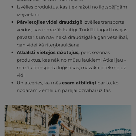
Izvēlies produktus, kas tiek ražoti no ilgtspējīgām
izejvielām
Pārvietojies videi draudzīgi!
Izvēlies transporta
veidus, kas ir mazāk kaitīgi. Turklāt tagad tuvojas
pavasaris un nav nekā draudzīgāka gan veselībai,
gan videi kā riteņbraukšana
Atbalsti vietējos ražotājus,
pērc sezonas
produktus, kas nāk no mūsu laukiem! Atkal jau -
mazāk transporta loģistikas, mazāka ietekme uz
vidi
Un atceries, ka mēs
esam atbildīgi
par to, ko
nodarām Zemei un pārējai dzīvībai uz tās.