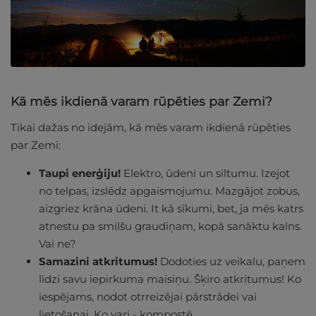
Kā mēs ikdienā varam rūpēties par Zemi?
Tikai dažas no idejām, kā mēs varam ikdienā rūpēties
par Zemi:
Taupi enerģiju!
Elektro, ūdeni un siltumu. Izejot
no telpas, izslēdz apgaismojumu. Mazgājot zobus,
aizgriez krāna ūdeni. It kā sīkumi, bet, ja mēs katrs
atnestu pa smilšu graudiņam, kopā sanāktu kalns.
Vai ne?
Samazini atkritumus!
Dodoties uz veikalu, paņem
līdzi savu iepirkuma maisiņu. Šķiro atkritumus! Ko
iespējams, nodot otrreizējai pārstrādei vai
lietošanai. Ko vari - kompostē