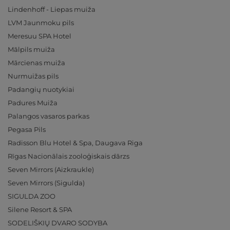
Lindenhoff - Liepas muiža
LVM Jaunmoku pils
Meresuu SPA Hotel
Mālpils muiža
Mārcienas muiža
Nurmuižas pils
Padangių nuotykiai
Padures Muiža
Palangos vasaros parkas
Pegasa Pils
Radisson Blu Hotel & Spa, Daugava Riga
Rīgas Nacionālais zooloģiskais dārzs
Seven Mirrors (Aizkraukle)
Seven Mirrors (Sigulda)
SIGULDA ZOO
Silene Resort & SPA
SODELIŠKIŲ DVARO SODYBA