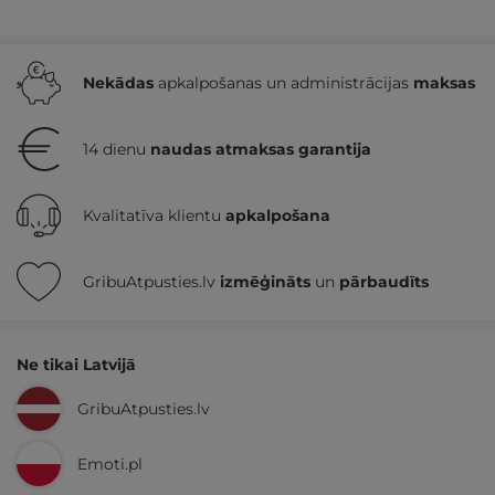
Nekādas
apkalpošanas un administrācijas
maksas
14 dienu
naudas atmaksas garantija
Kvalitatīva klientu
apkalpošana
GribuAtpusties.lv
izmēģināts
un
pārbaudīts
Ne tikai Latvijā
GribuAtpusties.lv
Emoti.pl