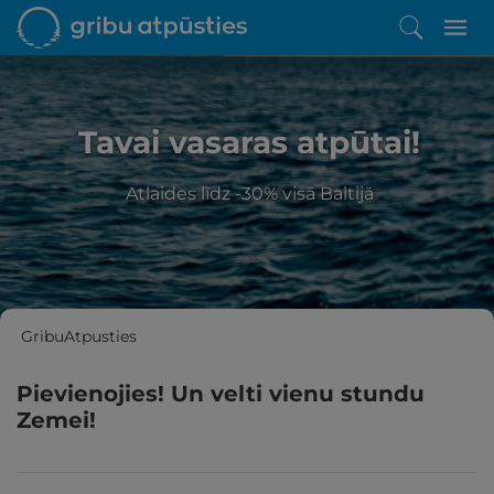
Tavai vasaras atpūtai!
Atlaides līdz -30% visā Baltijā
GribuAtpusties
Pievienojies! Un velti vienu stundu
Zemei!