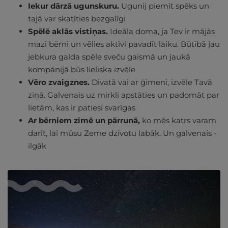
Iekur dārzā ugunskuru.
Ugunij piemīt spēks un
tajā var skatīties bezgalīgi
Spēlē aklās vistiņas.
Ideāla doma, ja Tev ir mājās
mazi bērni un vēlies aktīvi pavadīt laiku. Būtībā jau
jebkura galda spēle sveču gaismā un jaukā
kompānijā būs lieliska izvēle
Vēro zvaigznes.
Divatā vai ar ģimeni, izvēle Tavā
ziņā. Galvenais uz mirkli apstāties un padomāt par
lietām, kas ir patiesi svarīgas
Ar bērniem zīmē un pārrunā,
ko mēs katrs varam
darīt, lai mūsu Zeme dzīvotu labāk. Un galvenais -
ilgāk