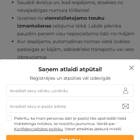
Saudzē dvieļus un, kad iespējams, atsakies no
nevajadzīgas numura tīrīšanas!
Izvairies no
vienreizlietojamo trauku
izmantošanas
ceļojuma laikā. Labāk piknika
pauzēm paņem visu nepieciešamo līdzi no mājām
Kur iespējams, automašīnas nomas vietā izvēlies
pastaigas ar kājām, sabiedrisko transportu vai velo
izbraucienus
Un atceries, kas nācis Tev līdzi dabā, tas lai arī
Saņem atlaidi atpūtai!
atgriežas mājās. Neatstāj pēc sevis gružus!
Reģistrējies un atpūties vēl izdevīgāk
Piekrītu, ka mani personas dati (e-pasts) tiks apstrādāti tiešā
mārketinga nolūkos, lai nosūtītu jaunumus. Vairāk par -
Konfidencialitātes politiku
.
(Varat atteikties jebkurā mirklī)