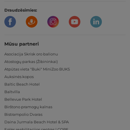
Draudzēsimies:
Mūsu partneri
Asociacija Skrisk oro balionu
Atostogų parkas (Žibininkai)
Atpūtas vieta "Buki" MiniZoo BUKS
Auksinės kopos
Baltic Beach Hotel
Baltvilla
Bellevue Park Hotel
Birštono pramogų kalnas
Bistrampolio Dvaras
Daina Jurmala Beach Hotel & SPA
Eglės reabilitacijos centras | CORE