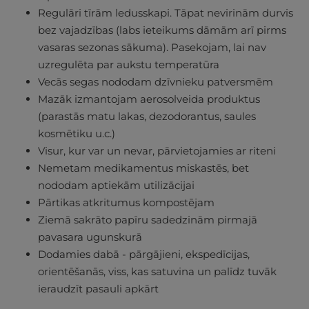
Regulāri tīrām ledusskapi. Tāpat nevirinām durvis
bez vajadzības (labs ieteikums dāmām arī pirms
vasaras sezonas sākuma). Pasekojam, lai nav
uzregulēta par aukstu temperatūra
Vecās segas nododam dzīvnieku patversmēm
Mazāk izmantojam aerosolveida produktus
(parastās matu lakas, dezodorantus, saules
kosmētiku u.c.)
Visur, kur var un nevar, pārvietojamies ar riteni
Nemetam medikamentus miskastēs, bet
nododam aptiekām utilizācijai
Pārtikas atkritumus kompostējam
Ziemā sakrāto papīru sadedzinām pirmajā
pavasara ugunskurā
Dodamies dabā - pārgājieni, ekspedīcijas,
orientēšanās, viss, kas satuvina un palīdz tuvāk
ieraudzīt pasauli apkārt