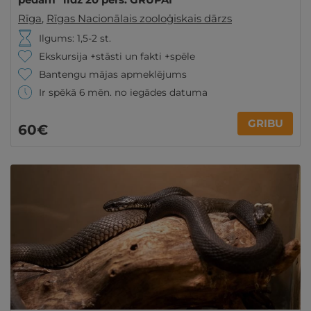
Rīga
,
Rīgas Nacionālais zooloģiskais dārzs
Ilgums: 1,5-2 st.
Ekskursija +stāsti un fakti +spēle
Bantengu mājas apmeklējums
Ir spēkā 6 mēn. no iegādes datuma
GRIBU
60€