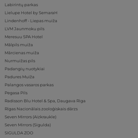
Labirintų parkas
Lielupe Hotel by SemaraH
Lindenhoff - Liepas muiža
LVM Jaunmoku pils
Meresuu SPA Hotel
Mālpils muiža
Mārcienas muiža
Nurmuižas pils
Padangių nuotykiai
Padures Muiža
Palangos vasaros parkas
Pegasa Pils
Radisson Blu Hotel & Spa, Daugava Riga
Rīgas Nacionālais zooloģiskais dārzs
Seven Mirrors (Aizkraukle)
Seven Mirrors (Sigulda)
SIGULDA ZOO