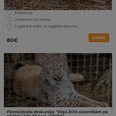
Ilgums: 2 st.
Ekskursija
Uzdevumi un spēles
Ir spēkā 6 mēn. no iegādes datuma
GRIBU
80€
Pārsteidzoša ekskursija "Rīga ZOO slavenībām pa
pēdām" līdz 20 pers. GRUPAI