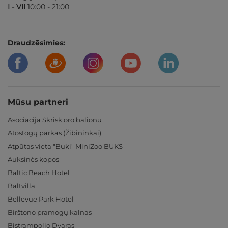
I - VII
10:00 - 21:00
Draudzēsimies:
Mūsu partneri
Asociacija Skrisk oro balionu
Atostogų parkas (Žibininkai)
Atpūtas vieta "Buki" MiniZoo BUKS
Auksinės kopos
Baltic Beach Hotel
Baltvilla
Bellevue Park Hotel
Birštono pramogų kalnas
Bistrampolio Dvaras