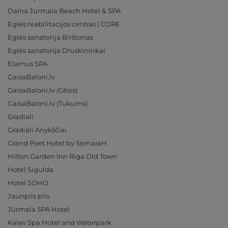
Daina Jurmala Beach Hotel & SPA
Eglės reabilitacijos centras | CORE
Eglės sanatorija Birštonas
Eglės sanatorija Druskininkai
Elamus SPA
GaisaBaloni.lv
GaisaBaloni.lv (Cēsis)
GaisaBaloni.lv (Tukums)
Gradiali
Gradiali Anykščiai
Grand Poet Hotel by SemaraH
Hilton Garden Inn Riga Old Town
Hotel Sigulda
Hotel SOHO
Jaunpils pils
Jūrmala SPA Hotel
Kalev Spa Hotel and Waterpark