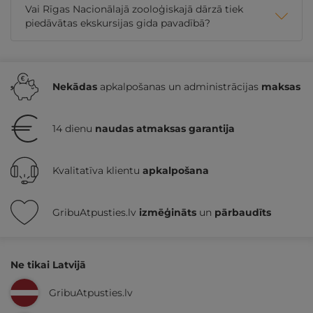
Vai Rīgas Nacionālajā zooloģiskajā dārzā tiek
piedāvātas ekskursijas gida pavadībā?
Nekādas
apkalpošanas un administrācijas
maksas
14 dienu
naudas atmaksas garantija
Kvalitatīva klientu
apkalpošana
GribuAtpusties.lv
izmēģināts
un
pārbaudīts
Ne tikai Latvijā
GribuAtpusties.lv