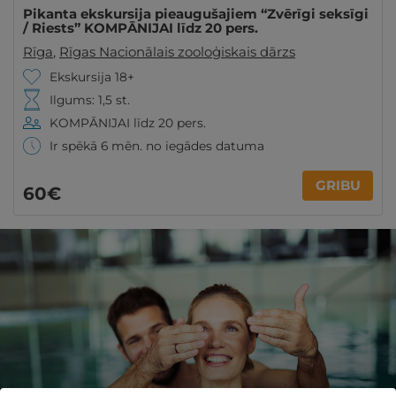
Pikanta ekskursija pieaugušajiem “Zvērīgi seksīgi
/ Riests” KOMPĀNIJAI līdz 20 pers.
Rīga
,
Rīgas Nacionālais zooloģiskais dārzs
Ekskursija 18+
Ilgums: 1,5 st.
KOMPĀNIJAI līdz 20 pers.
Ir spēkā 6 mēn. no iegādes datuma
GRIBU
60€