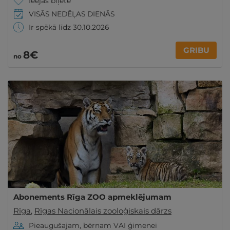
Ieejas biļete
VISĀS NEDĒĻAS DIENĀS
Ir spēkā līdz 30.10.2026
GRIBU
8€
no
Abonements Rīga ZOO apmeklējumam
Rīga
,
Rīgas Nacionālais zooloģiskais dārzs
Pieaugušajam, bērnam VAI ģimenei