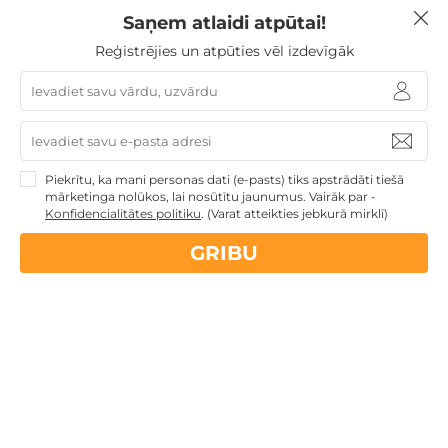
Saņem atlaidi atpūtai!
Reģistrējies un atpūties vēl izdevīgāk
REĢISTRĒJIETIES JAUNUMU
SAŅEMŠANAI
Reģistrējoties Jūs piekrītat saņemt īpašos atpūtas
piedāvājumus un jaunumus.
Piekrītu, ka mani personas dati (e-pasts) tiks apstrādāti tiešā
mārketinga nolūkos, lai nosūtītu jaunumus. Vairāk par -
Konfidencialitātes politiku
.
(Varat atteikties jebkurā mirklī)
GRIBU
REĢISTRĒTIES
Biežāk uzdotie jautājumi - Rīgas