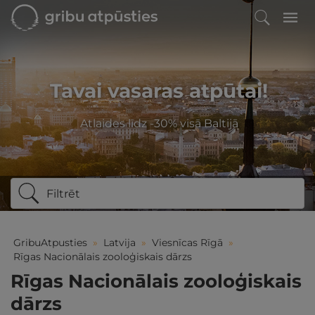
Tavai vasaras atpūtai!
Atlaides līdz -30% visā Baltijā
Filtrēt
GribuAtpusties
»
Latvija
»
Viesnīcas Rīgā
»
Rīgas Nacionālais zooloģiskais dārzs
Rīgas Nacionālais zooloģiskais
dārzs