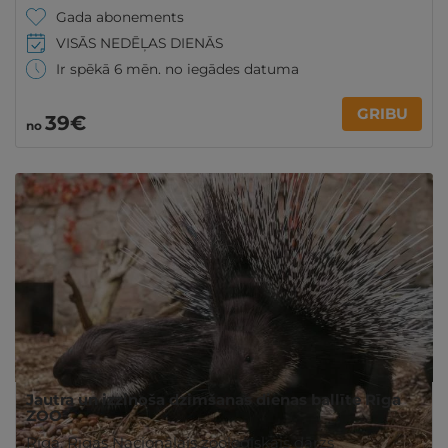
Gada abonements
VISĀS NEDĒĻAS DIENĀS
Ir spēkā 6 mēn. no iegādes datuma
GRIBU
39€
no
Jautra un izzinoša dzimšanas dienas ballīte Rīga
ZOO
Rīga
,
Rīgas Nacionālais zooloģiskais dārzs