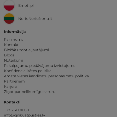
Emoti.pl
NoriuNoriuNoriu.lt
Informācija
Par mums
Kontakti
Biežāk uzdotie jautājumi
Blogs
Noteikumi
Pakalpojumu piedāvājumu izvietojums
Konfidencialitātes politika
Amata vietas kandidātu personas datu politika
Partneriem
Karjera
Ziņot par nelikumīgu saturu
Kontakti
+37126001060
info@gribuatpusties.lv