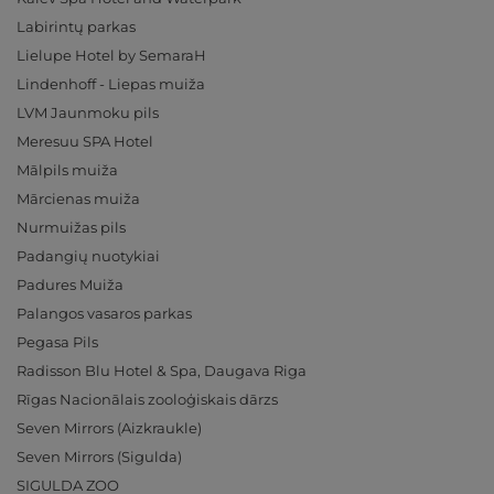
Labirintų parkas
Lielupe Hotel by SemaraH
Lindenhoff - Liepas muiža
LVM Jaunmoku pils
Meresuu SPA Hotel
Mālpils muiža
Mārcienas muiža
Nurmuižas pils
Padangių nuotykiai
Padures Muiža
Palangos vasaros parkas
Pegasa Pils
Radisson Blu Hotel & Spa, Daugava Riga
Rīgas Nacionālais zooloģiskais dārzs
Seven Mirrors (Aizkraukle)
Seven Mirrors (Sigulda)
SIGULDA ZOO