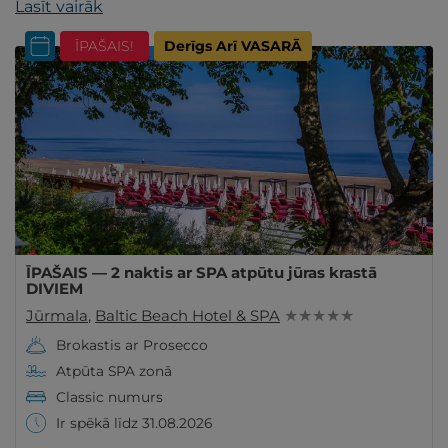
Lasīt vairāk
ĪPAŠAIS!
Derīgs Arī VASARĀ
ĪPAŠAIS — 2 naktis ar SPA atpūtu jūras krastā
DIVIEM
Jūrmala
,
Baltic Beach Hotel & SPA
★ ★ ★ ★ ★
Brokastis ar Prosecco
Atpūta SPA zonā
Classic numurs
Ir spēkā līdz 31.08.2026