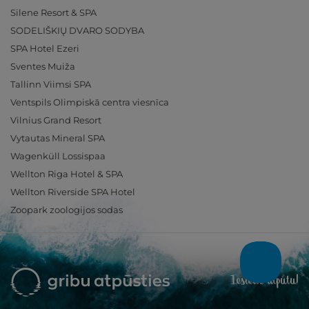
Silene Resort & SPA
SODELIŠKIŲ DVARO SODYBA
SPA Hotel Ezeri
Sventes Muiža
Tallinn Viimsi SPA
Ventspils Olimpiskā centra viesnīca
Vilnius Grand Resort
Vytautas Mineral SPA
Wagenküll Lossispaa
Wellton Riga Hotel & SPA
Wellton Riverside SPA Hotel
Zoopark zoologijos sodas
Ieslēdz atpūtu!