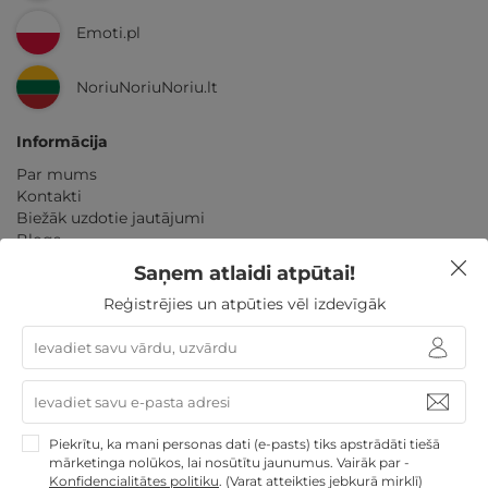
Emoti.pl
NoriuNoriuNoriu.lt
Informācija
Par mums
Kontakti
Biežāk uzdotie jautājumi
Blogs
Noteikumi
Saņem atlaidi atpūtai!
Pakalpojumu piedāvājumu izvietojums
Reģistrējies un atpūties vēl izdevīgāk
Konfidencialitātes politika
Amata vietas kandidātu personas datu politika
Partneriem
Karjera
Ziņot par nelikumīgu saturu
Kontakti
Piekrītu, ka mani personas dati (e-pasts) tiks apstrādāti tiešā
mārketinga nolūkos, lai nosūtītu jaunumus. Vairāk par -
+37126001060
Konfidencialitātes politiku
.
(Varat atteikties jebkurā mirklī)