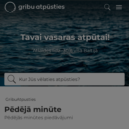
Tavai vasaras atpūtai!
Atlaides līdz -30% visā Baltijā
Kur Jūs vēlaties atpūsties?
GribuAtpusties
Pēdējā minūte
Pēdējās minūtes piedāvājumi