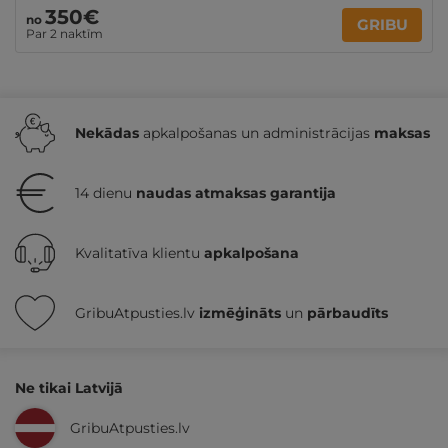
350€
no
GRIBU
Par 2 naktīm
Nekādas
apkalpošanas un administrācijas
maksas
14 dienu
naudas atmaksas garantija
Kvalitatīva klientu
apkalpošana
GribuAtpusties.lv
izmēģināts
un
pārbaudīts
Ne tikai Latvijā
GribuAtpusties.lv