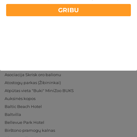
info@gribuatpusties.lv
I - VII
10:00 - 21:00
GRIBU
Draudzēsimies:
Mūsu partneri
Asociacija Skrisk oro balionu
Atostogų parkas (Žibininkai)
Atpūtas vieta "Buki" MiniZoo BUKS
Auksinės kopos
Baltic Beach Hotel
Baltvilla
Bellevue Park Hotel
Birštono pramogų kalnas