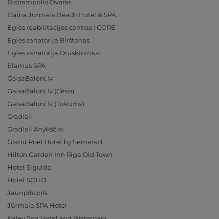
Bistrampolio Dvaras
Daina Jurmala Beach Hotel & SPA
Eglės reabilitacijos centras | CORE
Eglės sanatorija Birštonas
Eglės sanatorija Druskininkai
Elamus SPA
GaisaBaloni.lv
GaisaBaloni.lv (Cēsis)
GaisaBaloni.lv (Tukums)
Gradiali
Gradiali Anykščiai
Grand Poet Hotel by SemaraH
Hilton Garden Inn Riga Old Town
Hotel Sigulda
Hotel SOHO
Jaunpils pils
Jūrmala SPA Hotel
Kalev Spa Hotel and Waterpark