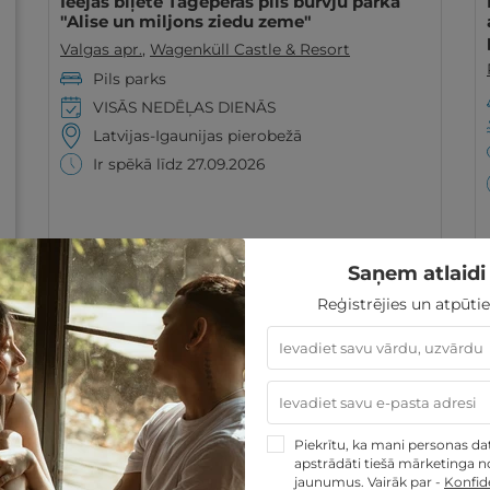
Ieejas biļete Tāgeperas pils burvju parkā
"Alise un miljons ziedu zeme"
Valgas apr.
,
Wagenküll Castle & Resort
Pils parks
VISĀS NEDĒĻAS DIENĀS
Latvijas-Igaunijas pierobežā
Ir spēkā līdz 27.09.2026
10€
GRIBU
no
Saņem atlaidi 
Reģistrējies un atpūtie
ĪPAŠAIS!
Derīgs arī VASARĀ
Piekrītu, ka mani personas dati
apstrādāti tiešā mārketinga no
jaunumus. Vairāk par -
Konfide