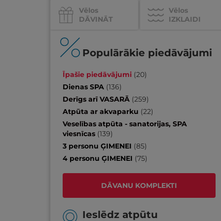
Vēlos
Vēlos
DĀVINĀT
IZKLAIDI
Populārākie piedāvājumi
Īpašie piedāvājumi
(
20
)
Dienas SPA
(
136
)
Derīgs arī VASARĀ
(
259
)
Atpūta ar akvaparku
(
22
)
Veselības atpūta - sanatorijas, SPA
viesnīcas
(
139
)
3 personu ĢIMENEI
(
85
)
4 personu ĢIMENEI
(
75
)
DĀVANU KOMPLEKTI
Ieslēdz atpūtu