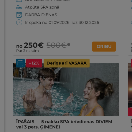
Atpūta SPA zonā
DARBA DIENĀS
Ir spēkā no 01.09.2026 līdz 30.12.2026
250€
500€
?
no
GRIBU
Par 2 naktīm
- 12%
Derīgs arī VASARĀ
ĪPAŠAIS — 5 nakšu SPA brīvdienas DIVIEM
vai 3 pers. ĢIMENEI