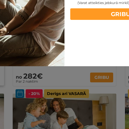
Spēkā vēl:
09
d.
15
st.
30
min.
44
sek.
(Varat atteikties jebkurā mirklī
ĪPAŠAIS — 2 naktis, ēdināšana un
GRIB
PROCEDŪRAS VIENAM, DIVIEM vai 3-4
pers. ĢIMENEI
Birštona
,
Eglės sanatorija Birštonā
Pilna ēdināšana
Attālināta ārsta konsultācija
Neierobežota atpūta SPA zonā
Ir spēkā līdz 24.12.2026
282€
no
GRIBU
Par 2 naktīm
- 20%
Derīgs arī VASARĀ