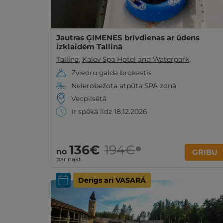
Jautras ĢIMENES brīvdienas ar ūdens
izklaidēm Tallinā
Tallina
,
Kalev Spa Hotel and Waterpark
Zviedru galda brokastis
Neierobežota atpūta SPA zonā
Vecpilsētā
Ir spēkā līdz 18.12.2026
136€
194€
?
no
GRIBU
par nakti
Derīgs arī VASARĀ