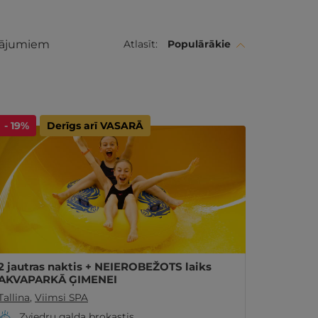
āvājumiem
Atlasīt:
Populārākie
- 19%
Derīgs arī VASARĀ
2 jautras naktis + NEIEROBEŽOTS laiks
AKVAPARKĀ ĢIMENEI
Tallina
,
Viimsi SPA
Zviedru galda brokastis