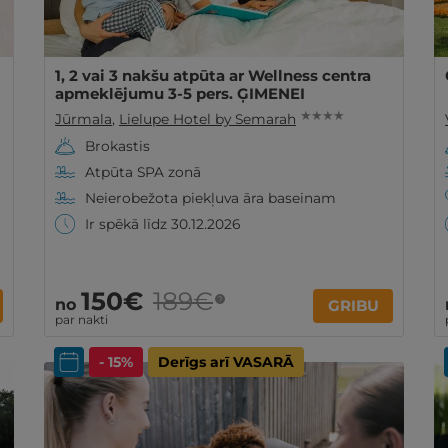
1, 2 vai 3 nakšu atpūta ar Wellness centra
apmeklējumu 3-5 pers. ĢIMENEI
★ ★ ★ ★
Jūrmala
,
Lielupe Hotel by Semarah
Brokastis
Atpūta SPA zonā
Neierobežota piekļuva āra baseinam
Ir spēkā līdz 30.12.2026
150€
189€
?
no
GRIBU
par nakti
- 15%
Derīgs arī VASARĀ