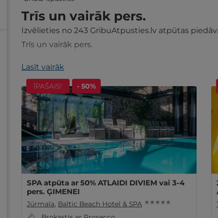
Trīs un vairāk pers.
Izvēlieties no
243
GribuAtpusties.lv atpūtas pied
Trīs un vairāk pers.
Lasīt vairāk
ĪPAŠAIS!
- 50%
SPA atpūta ar 50% ATLAIDI DIVIEM vai 3-4
pers. ĢIMENEI
★ ★ ★ ★ ★
Jūrmala
,
Baltic Beach Hotel & SPA
Brokastis ar Prosecco