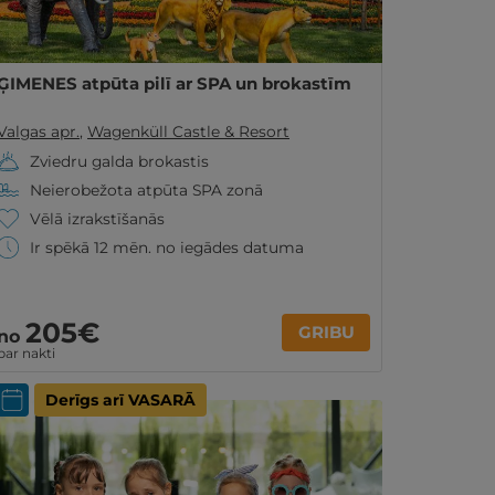
ĢIMENES atpūta pilī ar SPA un brokastīm
Valgas apr.
,
Wagenküll Castle & Resort
Zviedru galda brokastis
Neierobežota atpūta SPA zonā
Vēlā izrakstīšanās
Ir spēkā 12 mēn. no iegādes datuma
205€
GRIBU
no
par nakti
Derīgs arī VASARĀ