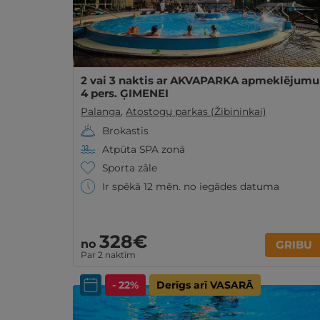
2 vai 3 naktis ar AKVAPARKA apmeklējumu
4 pers. ĢIMENEI
Palanga
,
Atostogų parkas (Žibininkai)
Brokastis
Atpūta SPA zonā
Sporta zāle
Ir spēkā 12 mēn. no iegādes datuma
328€
no
GRIBU
Par 2 naktīm
- 22%
Derīgs arī VASARĀ