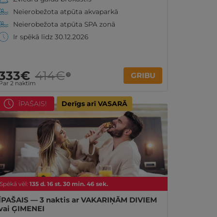
Neierobežota atpūta akvaparkā
Neierobežota atpūta SPA zonā
Ir spēkā līdz 30.12.2026
333€
414€
GRIBU
?
Par 2 naktīm
ĪPAŠAIS!
Derīgs arī VASARĀ
Spēkā vēl:
135
d.
16
st.
30
min.
44
sek.
ĪPAŠAIS — 3 naktis ar VAKARIŅĀM DIVIEM
vai ĢIMENEI