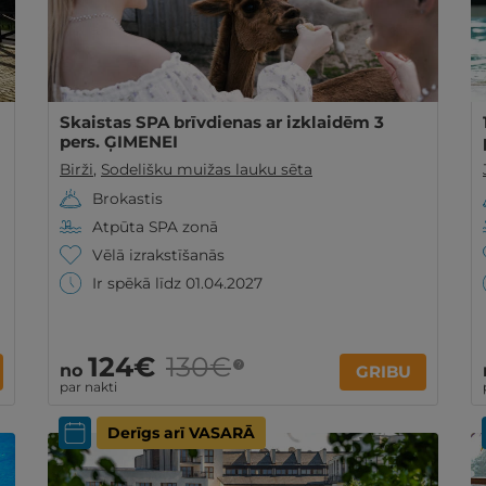
Skaistas SPA brīvdienas ar izklaidēm 3
pers. ĢIMENEI
Birži
,
Sodelišku muižas lauku sēta
Brokastis
Atpūta SPA zonā
Vēlā izrakstīšanās
Ir spēkā līdz 01.04.2027
124€
130€
?
no
GRIBU
par nakti
Derīgs arī VASARĀ