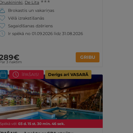
★ ★ ★
Druskininki
,
De Lita
Brokastis un vakariņas
Vēlā izrakstīšanās
Sagaidīšanas dzēriens
Ir spēkā no 01.09.2026 līdz 31.08.2026
289€
GRIBU
Par 3 naktīm
ĪPAŠAIS!
Derīgs arī VASARĀ
Spēkā vēl:
03
d.
15
st.
30
min.
44
sek.