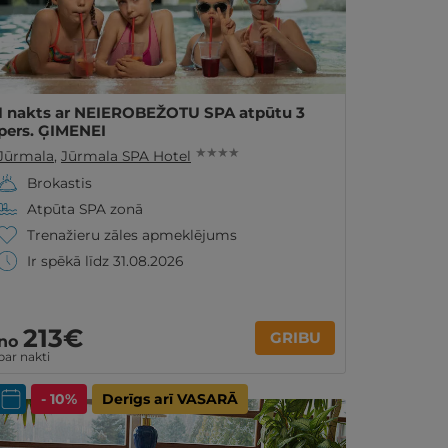
1 nakts ar NEIEROBEŽOTU SPA atpūtu 3
pers. ĢIMENEI
★ ★ ★ ★
Jūrmala
,
Jūrmala SPA Hotel
Brokastis
Atpūta SPA zonā
Trenažieru zāles apmeklējums
Ir spēkā līdz 31.08.2026
213€
GRIBU
no
par nakti
- 10%
Derīgs arī VASARĀ