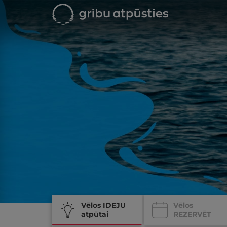
Vēlos IDEJU
Vēlos
atpūtai
REZERVĒT