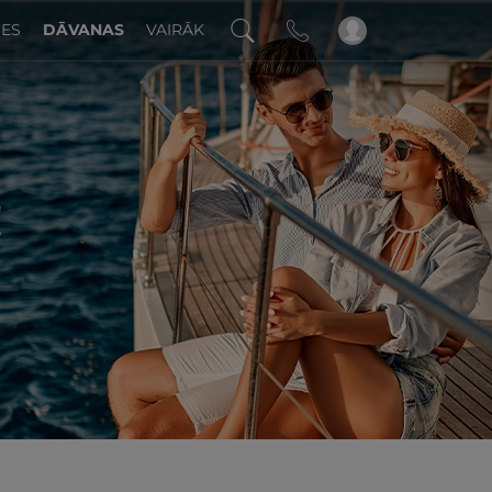
DES
DĀVANAS
VAIRĀK
!