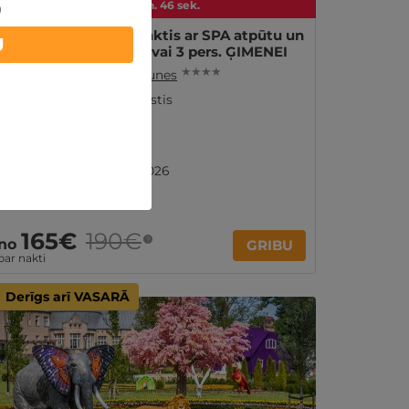
Spēkā vēl:
09
d.
15
st.
30
min.
44
sek.
)
ĪPAŠAIS — 1, 2 vai 3 naktis ar SPA atpūtu un
U
āra izklaidēm DIVIEM vai 3 pers. ĢIMENEI
★ ★ ★ ★
Palanga
,
Grand Baltic Dunes
Zviedru galda brokastis
Atpūta SPA zonā
Vēlā izrakstīšanās
Ir spēkā līdz 26.09.2026
165€
190€
?
no
GRIBU
par nakti
Derīgs arī VASARĀ