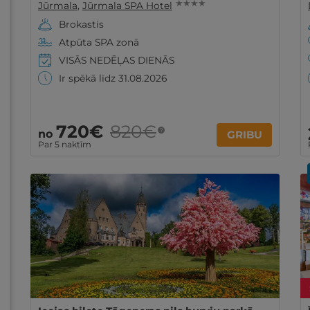
★ ★ ★ ★
Jūrmala
,
Jūrmala SPA Hotel
Brokastis
Atpūta SPA zonā
VISĀS NEDĒĻAS DIENĀS
Ir spēkā līdz 31.08.2026
720€
820€
?
no
GRIBU
Par 5 naktīm