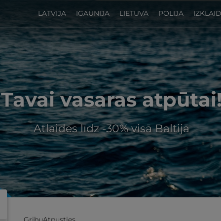
LATVIJA
IGAUNIJA
LIETUVA
POLIJA
IZKLAI
Tavai vasaras atpūtai
Atlaides līdz -30% visā Baltijā
GribuAtpusties