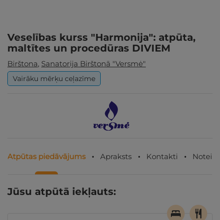
Veselības kurss "Harmonija": atpūta,
maltītes un procedūras DIVIEM
Birštona
,
Sanatorija Birštonā "Versmė"
Vairāku mērķu ceļazīme
Atpūtas piedāvājums
Apraksts
Kontakti
Noteik
Jūsu atpūtā iekļauts: