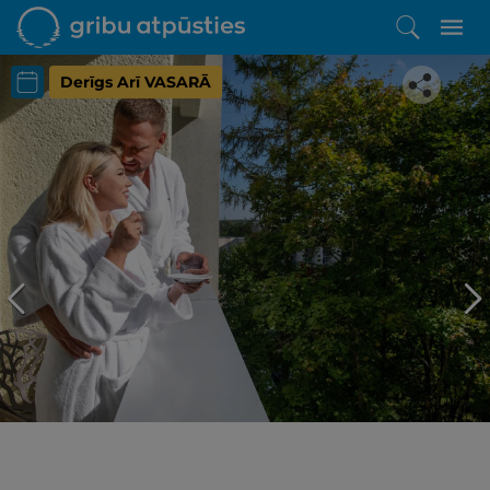
Derīgs Arī VASARĀ
Iepatikās šis piedāvājums?
Līdz brīnišķīgai atpūtai atlikuši tikai daži soļi
PĒRKU