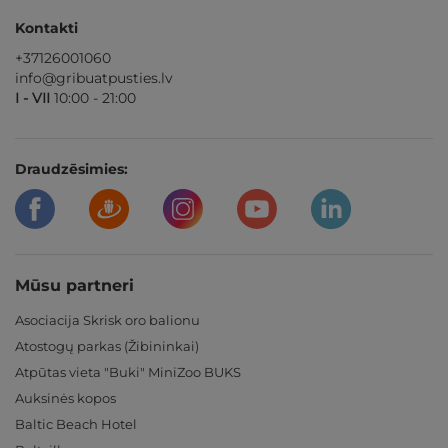
Kontakti
+37126001060
info@gribuatpusties.lv
I - VII
10:00 - 21:00
Draudzēsimies:
Mūsu partneri
Asociacija Skrisk oro balionu
Atostogų parkas (Žibininkai)
Atpūtas vieta "Buki" MiniZoo BUKS
Auksinės kopos
Baltic Beach Hotel