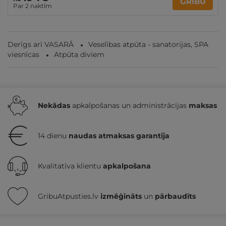
GRIBU
Par 2 naktīm
Derīgs arī VASARĀ
Veselības atpūta - sanatorijas, SPA
viesnīcas
Atpūta diviem
Nekādas
apkalpošanas un administrācijas
maksas
14 dienu
naudas atmaksas garantija
Kvalitatīva klientu
apkalpošana
GribuAtpusties.lv
izmēģināts
un
pārbaudīts