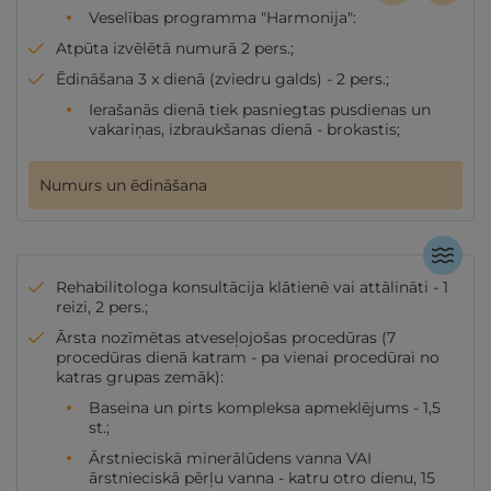
Veselības programma "Harmonija":
Atpūta izvēlētā numurā 2 pers.;
Ēdināšana 3 x dienā (zviedru galds) - 2 pers.;
Ierašanās dienā tiek pasniegtas pusdienas un
vakariņas, izbraukšanas dienā - brokastis;
Numurs un ēdināšana
Rehabilitologa konsultācija klātienē vai attālināti - 1
reizi, 2 pers.;
Ārsta nozīmētas atveseļojošas procedūras (7
procedūras dienā katram - pa vienai procedūrai no
katras grupas zemāk):
Baseina un pirts kompleksa apmeklējums - 1,5
st.;
Ārstnieciskā minerālūdens vanna VAI
ārstnieciskā pērļu vanna - katru otro dienu, 15