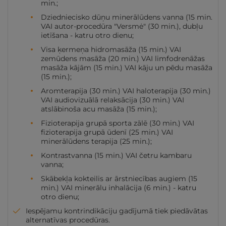
min.;
Dziedniecisko dūņu minerālūdens vanna (15 min.
VAI autor-procedūra "Versmė" (30 min.), dubļu
ietīšana - katru otro dienu;
Visa ķermeņa hidromasāža (15 min.) VAI
zemūdens masāža (20 min.) VAI limfodrenāžas
masāža kājām (15 min.) VAI kāju un pēdu masāža
(15 min.);
Aromterapija (30 min.) VAI haloterapija (30 min.)
VAI audiovizuālā relaksācija (30 min.) VAI
atslābinoša acu masāža (15 min.);
Fizioterapija grupā sporta zālē (30 min.) VAI
fizioterapija grupā ūdenī (25 min.) VAI
minerālūdens terapija (25 min.);
Kontrastvanna (15 min.) VAI četru kambaru
vanna;
Skābekļa kokteilis ar ārstniecības augiem (15
min.) VAI minerālu inhalācija (6 min.) - katru
otro dienu;
Iespējamu kontrindikāciju gadījumā tiek piedāvātas
alternatīvas procedūras.