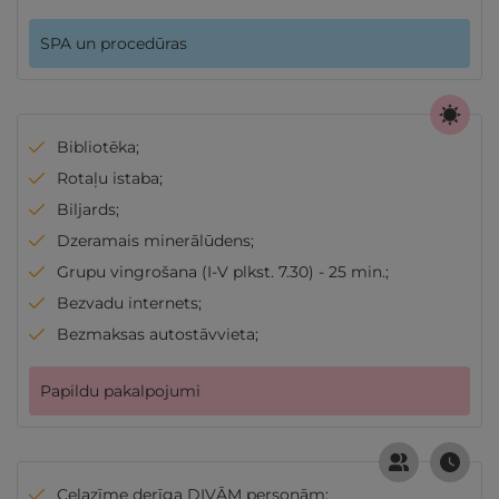
SPA un procedūras
Bibliotēka;
Rotaļu istaba;
Biljards;
Dzeramais minerālūdens;
Grupu vingrošana (I-V plkst. 7.30) - 25 min.;
Bezvadu internets;
Bezmaksas autostāvvieta;
Papildu pakalpojumi
Ceļazīme derīga DIVĀM personām;