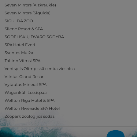
Seven Mirrors (Aizkraukle)
Seven Mirrors (Sigulda)
SIGULDA ZOO
Silene Resort & SPA
SODELIŠKIŲ DVARO SODYBA
SPA Hotel Ezeri
Sventes Muiža
Tallinn Viimsi SPA
Ventspils Olimpiskā centra viesnīca
Vilnius Grand Resort
Vytautas Mineral SPA
Wagenküll Lossispaa
Wellton Riga Hotel & SPA
Wellton Riverside SPA Hotel
Zoopark zoologijos sodas