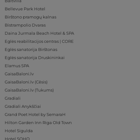
Baltvilla
Bellevue Park Hotel
Birštono pramogų kalnas
Bistrampolio Dvaras
Daina Jurmala Beach Hotel & SPA
Eglės reabilitacijos centras | CORE
Eglės sanatorija Birštonas
Eglės sanatorija Druskininkai
Elamus SPA
GaisaBaloni.lv
GaisaBaloni.lv (Cēsis)
GaisaBaloni.lv (Tukums)
Gradiali
Gradiali Anykščiai
Grand Poet Hotel by SemaraH
Hilton Garden Inn Riga Old Town
Hotel Sigulda
Hotel SOHO