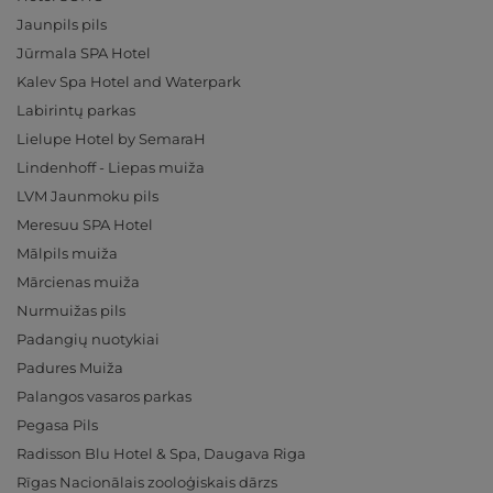
Jaunpils pils
Jūrmala SPA Hotel
Kalev Spa Hotel and Waterpark
Labirintų parkas
Lielupe Hotel by SemaraH
Lindenhoff - Liepas muiža
LVM Jaunmoku pils
Meresuu SPA Hotel
Mālpils muiža
Mārcienas muiža
Nurmuižas pils
Padangių nuotykiai
Padures Muiža
Palangos vasaros parkas
Pegasa Pils
Radisson Blu Hotel & Spa, Daugava Riga
Rīgas Nacionālais zooloģiskais dārzs