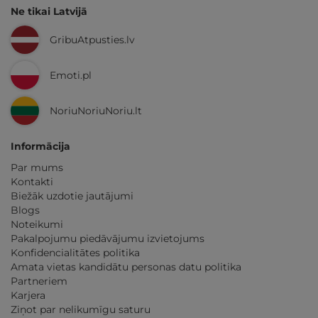
Ne tikai Latvijā
GribuAtpusties.lv
Emoti.pl
NoriuNoriuNoriu.lt
Informācija
Par mums
Kontakti
Biežāk uzdotie jautājumi
Blogs
Noteikumi
Pakalpojumu piedāvājumu izvietojums
Konfidencialitātes politika
Amata vietas kandidātu personas datu politika
Partneriem
Karjera
Ziņot par nelikumīgu saturu