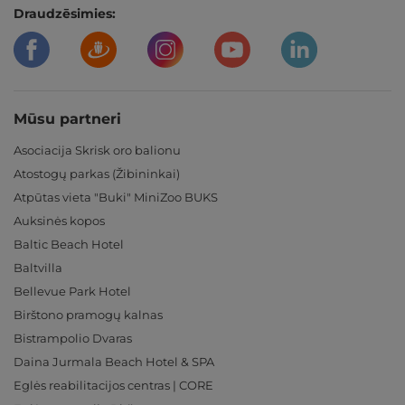
Draudzēsimies:
Mūsu partneri
Asociacija Skrisk oro balionu
Atostogų parkas (Žibininkai)
Atpūtas vieta "Buki" MiniZoo BUKS
Auksinės kopos
Baltic Beach Hotel
Baltvilla
Bellevue Park Hotel
Birštono pramogų kalnas
Bistrampolio Dvaras
Daina Jurmala Beach Hotel & SPA
Eglės reabilitacijos centras | CORE