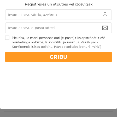
Reģistrējies un atpūties vēl izdevīgāk
Restorāna "Le Dome" DĀVANU KARTE
Piekrītu, ka mani personas dati (e-pasts) tiks apstrādāti tiešā
mārketinga nolūkos, lai nosūtītu jaunumus. Vairāk par -
Rīga
,
Dome Hotel Riga
★ ★ ★ ★ ★
Konfidencialitātes politiku
.
(Varat atteikties jebkurā mirklī)
GRIBU
GRIBU
49€
no
Atpūtai Valentīndienā
Atpūta Lieldienu brīvdienās
Dāvanas Sieviešu dienā
Derīgs arī VASARĀ
Dāvanu
idejas
Atpūta valsts svētkos
Atpūta diviem
Atpūta Latvijā