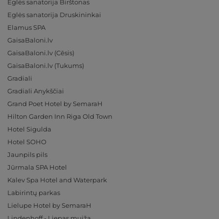
Eglės sanatorija Birštonas
Eglės sanatorija Druskininkai
Elamus SPA
GaisaBaloni.lv
GaisaBaloni.lv (Cēsis)
GaisaBaloni.lv (Tukums)
Gradiali
Gradiali Anykščiai
Grand Poet Hotel by SemaraH
Hilton Garden Inn Riga Old Town
Hotel Sigulda
Hotel SOHO
Jaunpils pils
Jūrmala SPA Hotel
Kalev Spa Hotel and Waterpark
Labirintų parkas
Lielupe Hotel by SemaraH
Lindenhoff - Liepas muiža