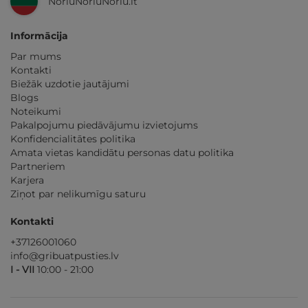
NoriuNoriuNoriu.lt
Informācija
Par mums
Kontakti
Biežāk uzdotie jautājumi
Blogs
Noteikumi
Pakalpojumu piedāvājumu izvietojums
Konfidencialitātes politika
Amata vietas kandidātu personas datu politika
Partneriem
Karjera
Ziņot par nelikumīgu saturu
Kontakti
+37126001060
info@gribuatpusties.lv
I - VII
10:00 - 21:00