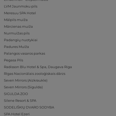
LVM Jaunmoku pils
Meresuu SPA Hotel
Mālpils muiža
Mārcienas muiža
Nurmuižas pils
Padangių nuotykiai
Padures Muiža
Palangos vasaros parkas
Pegasa Pils
Radisson Blu Hotel & Spa, Daugava Riga
Rīgas Nacionālais zooloģiskais dārzs
Seven Mirrors (Aizkraukle)
Seven Mirrors (Sigulda)
SIGULDA ZOO
Silene Resort & SPA
SODELIŠKIŲ DVARO SODYBA
SPA Hotel Ezeri