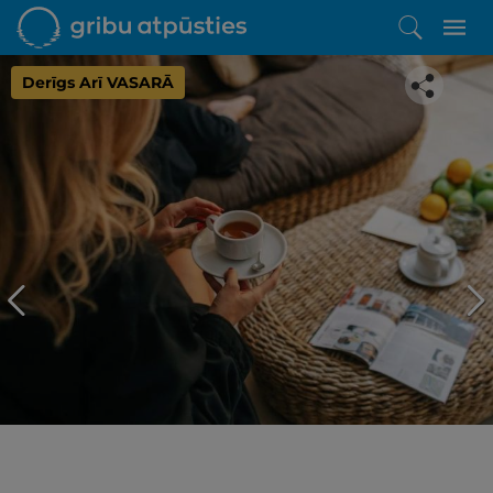
Derīgs Arī VASARĀ
Iepatikās šis piedāvājums?
Līdz brīnišķīgai atpūtai atlikuši tikai daži soļi
PĒRKU