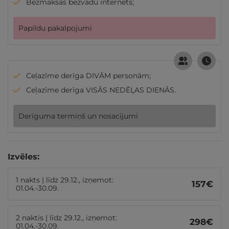
Bezmaksas bezvadu internets;
Papildu pakalpojumi
Ceļazīme derīga DIVĀM personām;
Ceļazīme derīga VISĀS NEDĒĻAS DIENĀS.
Derīguma termiņš un nosacījumi
Izvēles:
1 nakts | līdz 29.12., izņemot:
157
€
01.04.-30.09.
2 naktis | līdz 29.12., izņemot:
298
€
01.04.-30.09.