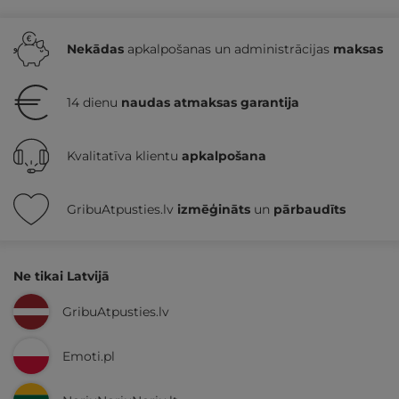
Nekādas
apkalpošanas un administrācijas
maksas
14 dienu
naudas atmaksas garantija
Kvalitatīva klientu
apkalpošana
GribuAtpusties.lv
izmēģināts
un
pārbaudīts
Ne tikai Latvijā
GribuAtpusties.lv
Emoti.pl