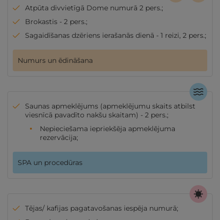
Atpūta divvietīgā Dome numurā 2 pers.;
Brokastis - 2 pers.;
Sagaidīšanas dzēriens ierašanās dienā - 1 reizi, 2 pers.;
Numurs un ēdināšana
Saunas apmeklējums (apmeklējumu skaits atbilst
viesnīcā pavadīto nakšu skaitam) - 2 pers.;
Nepieciešama iepriekšēja apmeklējuma
rezervācija;
SPA un procedūras
Tējas/ kafijas pagatavošanas iespēja numurā;