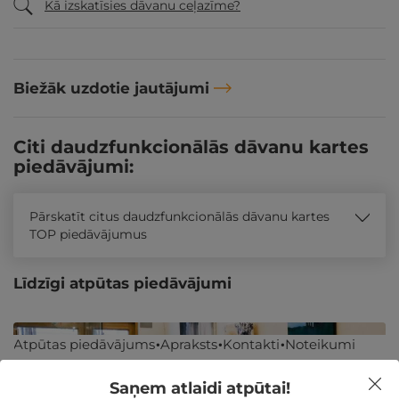
Kā izskatīsies dāvanu ceļazīme?
Biežāk uzdotie jautājumi
Citi daudzfunkcionālās dāvanu kartes
piedāvājumi:
Pārskatīt citus daudzfunkcionālās dāvanu kartes
TOP piedāvājumus
Līdzīgi atpūtas piedāvājumi
Atpūtas piedāvājums
Apraksts
Kontakti
Noteikumi
Saņem atlaidi atpūtai!