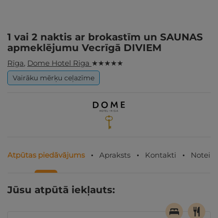
1 vai 2 naktis ar brokastīm un SAUNAS
apmeklējumu Vecrīgā DIVIEM
Rīga
,
Dome Hotel Riga
★ ★ ★ ★ ★
Vairāku mērķu ceļazīme
Atpūtas piedāvājums
Apraksts
Kontakti
Noteik
Jūsu atpūtā iekļauts: