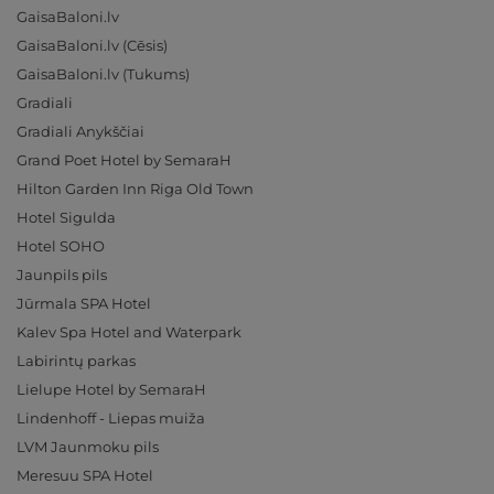
GaisaBaloni.lv
GaisaBaloni.lv (Cēsis)
GaisaBaloni.lv (Tukums)
Gradiali
Gradiali Anykščiai
Grand Poet Hotel by SemaraH
Hilton Garden Inn Riga Old Town
Hotel Sigulda
Hotel SOHO
Jaunpils pils
Jūrmala SPA Hotel
Kalev Spa Hotel and Waterpark
Labirintų parkas
Lielupe Hotel by SemaraH
Lindenhoff - Liepas muiža
LVM Jaunmoku pils
Meresuu SPA Hotel