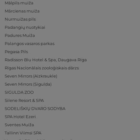
Mālpils muiža
Mārcienas muiža
Nurmuižas pils
Padangių nuotykiai
Padures Muiža
Palangos vasaros parkas
Pegasa Pils
Radisson Blu Hotel & Spa, Daugava Riga
Rīgas Nacionālais zooloģiskais dārzs
Seven Mirrors (Aizkraukle)
Seven Mirrors (Sigulda)
SIGULDA ZOO
Silene Resort & SPA
SODELIŠKIŲ DVARO SODYBA
SPA Hotel Ezeri
Sventes Muiža
Tallinn Viimsi SPA