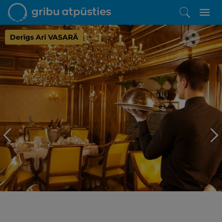
Derīgs Arī VASARĀ
Iepatikās šis piedāvājums?
Līdz brīnišķīgai atpūtai atlikuši tikai daži soļi
PĒRKU