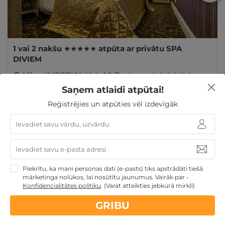
1 vai 2 nakšu ★★★★★ atpūta ar privātu SPA
DIVIEM
Viļņa
,
IMPERIAL Hotel & Restaurant
★ ★ ★ ★ ★
Saņem atlaidi atpūtai!
GRIBU
130€
Reģistrējies un atpūties vēl izdevīgāk
no
par nakti
Atpūta Lieldienu brīvdienās
Atpūta maija brīvdienās
Dāvanas ar nakšņošanu
Romantiska atpūta pārim
Atpūta diviem
Piekrītu, ka mani personas dati (e-pasts) tiks apstrādāti tiešā
mārketinga nolūkos, lai nosūtītu jaunumus. Vairāk par -
Konfidencialitātes politiku
.
(Varat atteikties jebkurā mirklī)
GRIBU
Nekādas
apkalpošanas un administrācijas
maksas