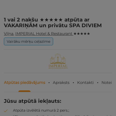
1 vai 2 nakšu ★★★★★ atpūta ar
VAKARIŅĀM un privātu SPA DIVIEM
Viļņa
,
IMPERIAL Hotel & Restaurant
★ ★ ★ ★ ★
Vairāku mērķu ceļazīme
Atpūtas piedāvājums
Apraksts
Kontakti
Noteik
Jūsu atpūtā iekļauts:
Atpūta izvēlētā numurā 2 pers.;