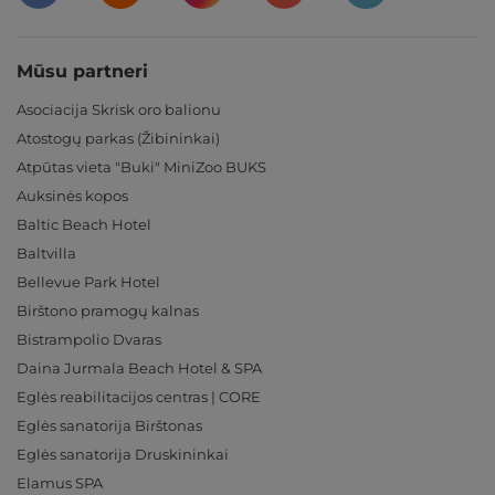
Mūsu partneri
Asociacija Skrisk oro balionu
Atostogų parkas (Žibininkai)
Atpūtas vieta "Buki" MiniZoo BUKS
Auksinės kopos
Baltic Beach Hotel
Baltvilla
Bellevue Park Hotel
Birštono pramogų kalnas
Bistrampolio Dvaras
Daina Jurmala Beach Hotel & SPA
Eglės reabilitacijos centras | CORE
Eglės sanatorija Birštonas
Eglės sanatorija Druskininkai
Elamus SPA