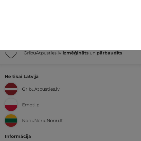
14 dienu
naudas atmaksas garantija
Kvalitatīva klientu
apkalpošana
GribuAtpusties.lv
izmēģināts
un
pārbaudīts
Ne tikai Latvijā
GribuAtpusties.lv
Emoti.pl
NoriuNoriuNoriu.lt
Informācija