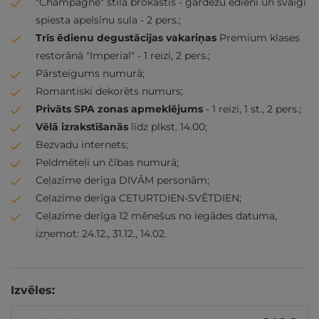
"Champagne" stila brokastis - gardēžu ēdieni un svaigi
spiesta apelsīnu sula - 2 pers.;
Trīs ēdienu degustācijas vakariņas
Premium klases
restorānā "Imperial" - 1 reizi, 2 pers.;
Pārsteigums numurā;
Romantiski dekorēts numurs;
Privāts SPA zonas apmeklējums
- 1 reizi, 1 st., 2 pers.;
Vēlā izrakstīšanās
līdz plkst. 14.00;
Bezvadu internets;
Peldmēteļi un čības numurā;
Ceļazīme derīga DIVĀM personām;
Ceļazīme derīga CETURTDIEN-SVĒTDIEN;
Ceļazīme derīga 12 mēnešus no iegādes datuma,
izņemot: 24.12., 31.12., 14.02.
Izvēles: