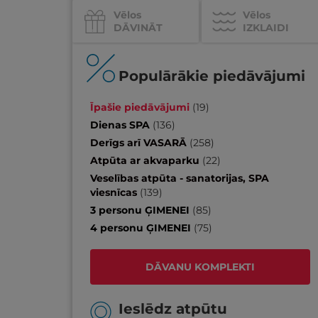
Vēlos
Vēlos
DĀVINĀT
IZKLAIDI
Populārākie piedāvājumi
Īpašie piedāvājumi
(
19
)
Dienas SPA
(
136
)
Derīgs arī VASARĀ
(
258
)
Atpūta ar akvaparku
(
22
)
Veselības atpūta - sanatorijas, SPA
viesnīcas
(
139
)
3 personu ĢIMENEI
(
85
)
4 personu ĢIMENEI
(
75
)
DĀVANU KOMPLEKTI
Ieslēdz atpūtu