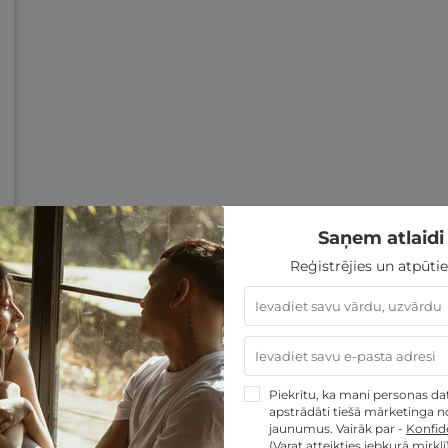
Saņem atlaidi 
Reģistrējies un atpūtie
Piekrītu, ka mani personas dati
apstrādāti tiešā mārketinga no
jaunumus. Vairāk par -
Konfide
(Varat atteikties jebkurā mirklī