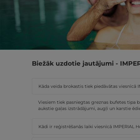
Biežāk uzdotie jautājumi - IMPE
Kāda veida brokastis tiek piedāvātas viesnīcā
Viesiem tiek pasniegtas greznas bufetes tipa br
aukstie gaļas izstrādājumi, augļi un karstie ēdi
Kādi ir reģistrēšanās laiki viesnīcā IMPERIAL 