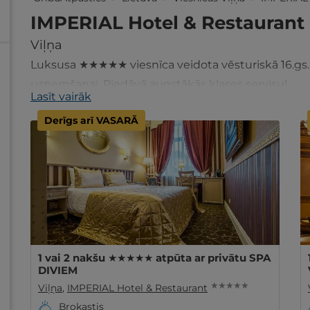
IMPERIAL Hotel & Restaurant
Viļņa
Luksusa ★★★★★ viesnīca veidota vēsturiskā 16.gs. ē
uzņemšanai. Piedāvā augstākās klases servisu!
Lasīt vairāk
Derīgs arī VASARĀ
1 vai 2 nakšu ★★★★★ atpūta ar privātu SPA
DIVIEM
★ ★ ★ ★ ★
Viļņa
,
IMPERIAL Hotel & Restaurant
Brokastis