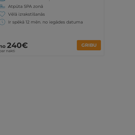
Atpūta SPA zonā
Vēlā izrakstīšanās
Ir spēkā 12 mēn. no iegādes datuma
240€
GRIBU
no
par nakti