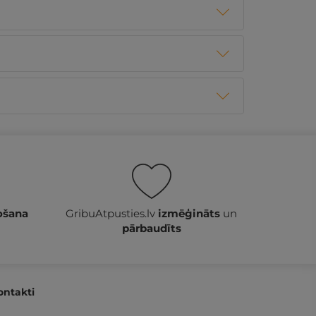
ošana
GribuAtpusties.lv
izmēģināts
un
pārbaudīts
ontakti