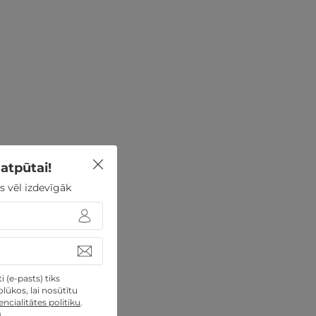
atpūtai!
s vēl izdevīgāk
 (e-pasts) tiks
lūkos, lai nosūtītu
ncialitātes politiku
.
)