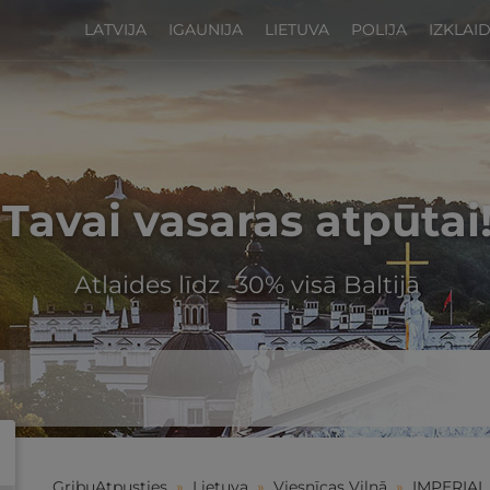
LATVIJA
IGAUNIJA
LIETUVA
POLIJA
IZKLAI
Tavai vasaras atpūtai
Atlaides līdz -30% visā Baltijā
GribuAtpusties
»
Lietuva
»
Viesnīcas Viļņā
»
IMPERIAL 