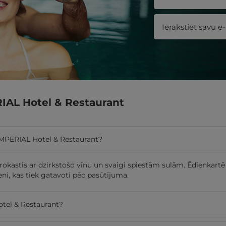
RIAL Hotel & Restaurant
 IMPERIAL Hotel & Restaurant?
okastis ar dzirkstošo vīnu un svaigi spiestām sulām. Ēdienkartē i
eni, kas tiek gatavoti pēc pasūtījuma.
Hotel & Restaurant?