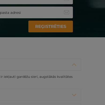
REĢISTRĒTIES
r iekļauti gardēžu sieri, augstākās kvalitātes