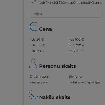
Vairāk nekā 300+ atpūtas piedāvājumu
Cena
līdz 50 €
līdz 100 €
līdz 150 €
līdz 200 €
līdz 250 €
no 250 €
Personu skaits
Divām pers.
Ģimenei
Vienai pers.
Lielākai kompānijai
Nakšu skaits