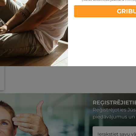
GRIB
REĢISTRĒJIET
Reģistrējoties Jū
piedāvājumus un