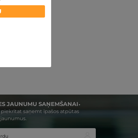
U
IES JAUNUMU SAŅEMŠANAI
s piekrītat saņemt īpašos atpūtas
 jaunumus.