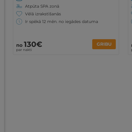
Atpūta SPA zonā
Vēlā izrakstīšanās
Ir spēkā 12 mēn. no iegādes datuma
130€
GRIBU
no
par nakti