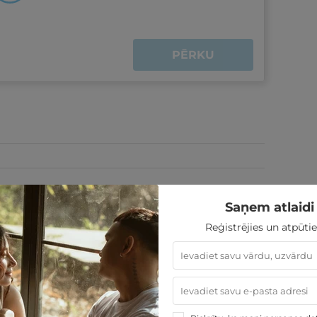
PĒRKU
Saņem atlaidi 
Reģistrējies un atpūtie