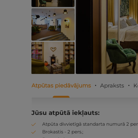
Atpūtas piedāvājums
Apraksts
K
Jūsu atpūtā iekļauts:
Atpūta divvietīgā standarta numurā 2 pers
Brokastis - 2 pers.;