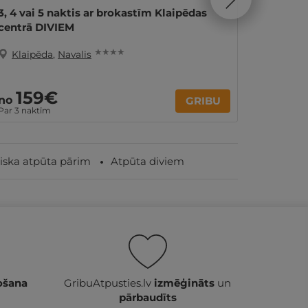
3, 4 vai 5 naktis ar brokastīm Klaipēdas
1, 2, 3,
centrā DIVIEM
ĢIMENE
★ ★ ★ ★
Klaipēda
,
Navalis
Klaip
159€
8
no
no
GRIBU
Par 3 naktīm
par nakti
ska atpūta pārim
Atpūta diviem
ošana
GribuAtpusties.lv
izmēģināts
un
pārbaudīts