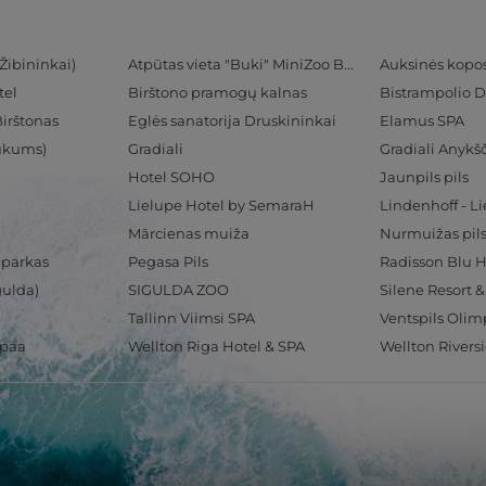
Žibininkai)
Atpūtas vieta "Buki" MiniZoo BUKS
Auksinės kopo
tel
Birštono pramogų kalnas
Bistrampolio D
Birštonas
Eglės sanatorija Druskininkai
Elamus SPA
Tukums)
Gradiali
Gradiali Anykšč
Hotel SOHO
Jaunpils pils
Lielupe Hotel by SemaraH
Lindenhoff - L
Mārcienas muiža
Nurmuižas pil
 parkas
Pegasa Pils
gulda)
SIGULDA ZOO
Silene Resort 
Tallinn Viimsi SPA
spaa
Wellton Riga Hotel & SPA
Wellton Rivers