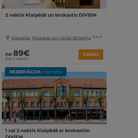
2 naktis Klaipēdā un brokastis DIVIEM
★ ★ ★
Klaipēda
,
Klaipėda Art Hotel Bohema
89€
no
GRIBU
Par 2 naktīm
REZERVĀCIJA
internetā
1 vai 2 naktis Klaipēdā ar brokastīm
DIVIEM