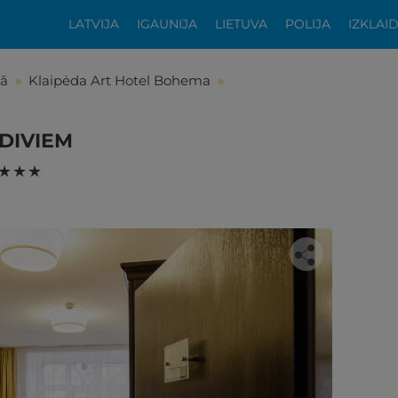
LATVIJA
IGAUNIJA
LIETUVA
POLIJA
IZKLAI
dā
»
Klaipėda Art Hotel Bohema
»
m DIVIEM
★ ★ ★
tikās šis piedāvājums?
ķīgai atpūtai atlikuši tikai daži soļi