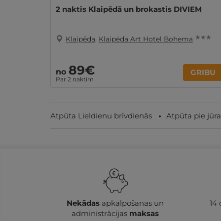
2 naktis Klaipēdā un brokastis DIVIEM
★ ★ ★
Klaipēda
,
Klaipėda Art Hotel Bohema
89€
no
GRIBU
Par 2 naktīm
Atpūta Lieldienu brīvdienās
Atpūta pie jūra
Nekādas
apkalpošanas un
14
administrācijas
maksas