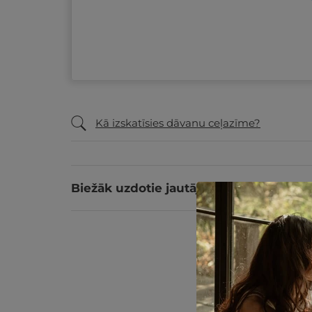
Kā izskatīsies dāvanu ceļazīme?
Biežāk uzdotie jautājumi