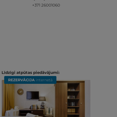
+371 26001060
Līdzīgi atpūtas piedāvājumi:
REZERVĀCIJA
internetā