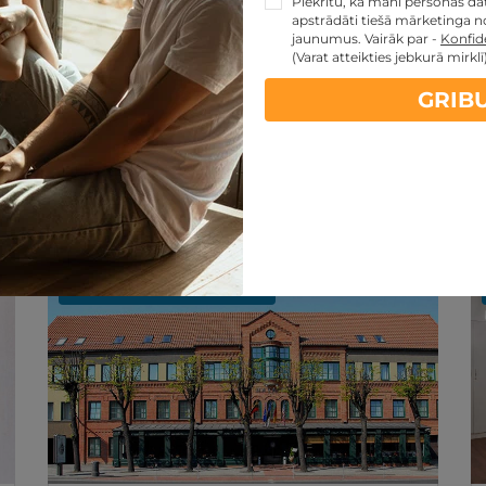
Piekrītu, ka mani personas dati
apstrādāti tiešā mārketinga no
jaunumus. Vairāk par -
Konfide
(Varat atteikties jebkurā mirklī
GRIB
artes piedāvājumi:
kartes TOP piedāvājumus
ti
Noteikumi
REZERVĀCIJA
internetā