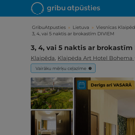
GribuAtpusties
»
Lietuva
»
Viesnīcas Klaipē
3, 4, vai 5 naktis ar brokastīm DIVIEM
3, 4, vai 5 naktis ar brokastī
Klaipēda
,
Klaipėda Art Hotel Bohema
Vairāku mērķu ceļazīme
?
Derīgs arī VASARĀ
Iepa
Līdz brīniš