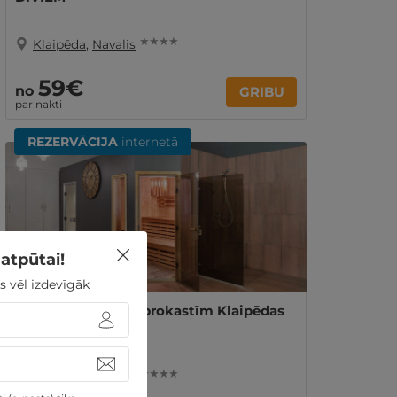
★ ★ ★ ★
Klaipēda
,
Navalis
59€
no
GRIBU
par nakti
REZERVĀCIJA
internetā
atpūtai!
s vēl izdevīgāk
3, 4 vai 5 naktis ar brokastīm Klaipēdas
centrā DIVIEM
★ ★ ★ ★
Klaipēda
,
Navalis