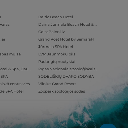
s
Baltic Beach Hotel
varas
Daina Jurmala Beach Hotel & SPA
GaisaBaloni.lv
iai
Grand Poet Hotel by SemaraH
Jūrmala SPA Hotel
iepas muiža
LVM Jaunmoku pils
s
Padangių nuotykiai
Radisson Blu Hotel & Spa, Daugava Riga
Rīgas Nacionālais zooloģiskais dārzs
& SPA
SODELIŠKIŲ DVARO SODYBA
Ventspils Olimpiskā centra viesnīca
Vilnius Grand Resort
ide SPA Hotel
Zoopark zoologijos sodas