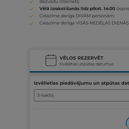
Bezvadu internets;
Vēlā izrakstīšanās līdz plkst. 14:00
(iepri
Ceļazīme derīga DIVĀM personām;
Ceļazīme derīga VISĀS NEDĒĻAS DIENĀS
VĒLOS REZERVĒT
Izvēlēties atpūtas datumus
Izvēlieties piedāvājumu un atpūtas da
3 naktis