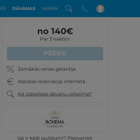
DES
DĀVANAS
VAIRĀK
no 140
€
Par 3 naktīm
PĒRKU
Zemākās cenas garantija
Atpūtas rezervācija internetā
Kā izskatīsies dāvanu ceļazīme?
Vai ir kādi jautājumi? Piezvaniet: