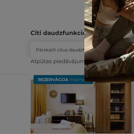
Citi daudzfunkcionālās dāvanu k
Pārskatīt citus daudzfunkcionālās dāvanu 
Atpūtas piedāvājums
Apraksts
Kontak
Līdzīgi atpūtas piedāvājumi
REZERVĀCIJA
internetā