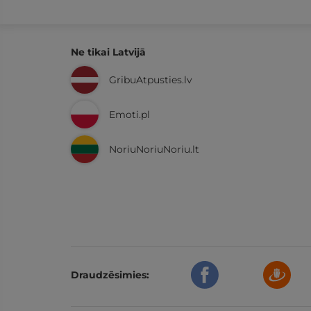
Ne tikai Latvijā
GribuAtpusties.lv
Emoti.pl
NoriuNoriuNoriu.lt
Draudzēsimies: