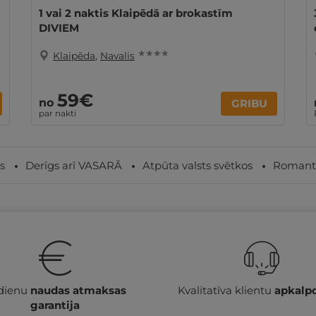
1 vai 2 naktis Klaipēdā ar brokastīm
DIVIEM
★ ★ ★ ★
Klaipēda
,
Navalis
59€
no
GRIBU
par nakti
s
Derīgs arī VASARĀ
Atpūta valsts svētkos
Romanti
 dienu
naudas atmaksas
Kvalitatīva klientu
apkalp
garantija