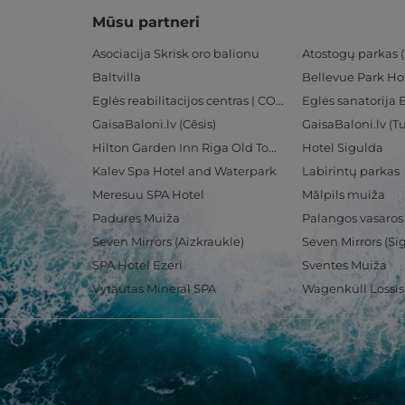
Mūsu partneri
Asociacija Skrisk oro balionu
Atostogų parkas (
Baltvilla
Bellevue Park Ho
Eglės reabilitacijos centras | CORE
Eglės sanatorija 
GaisaBaloni.lv (Cēsis)
GaisaBaloni.lv (
Hilton Garden Inn Riga Old Town
Hotel Sigulda
Kalev Spa Hotel and Waterpark
Labirintų parkas
Meresuu SPA Hotel
Mālpils muiža
Padures Muiža
Palangos vasaros
Seven Mirrors (Aizkraukle)
Seven Mirrors (Si
SPA Hotel Ezeri
Sventes Muiža
Vytautas Mineral SPA
Wagenküll Lossi