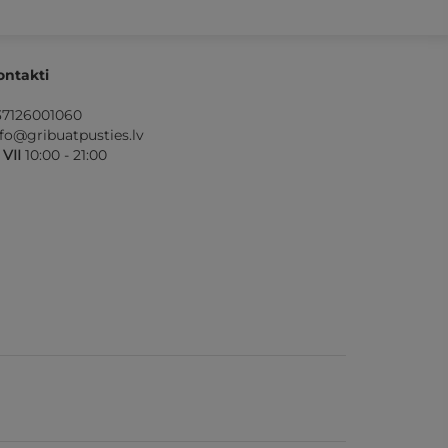
ontakti
37126001060
nfo@gribuatpusties.lv
- VII
10:00 - 21:00