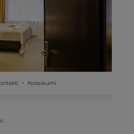
PĒRKU
ontakti
Noteikumi
.;