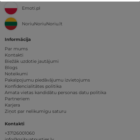
Emoti.pl
NoriuNoriuNoriu.lt
Informācija
Par mums
Kontakti
Biežāk uzdotie jautājumi
Blogs
Noteikumi
Pakalpojumu piedāvājumu izvietojums
Konfidencialitātes politika
Amata vietas kandidātu personas datu politika
Partneriem
Karjera
Ziņot par nelikumīgu saturu
Kontakti
+37126001060
info@gribuatpusties.lv