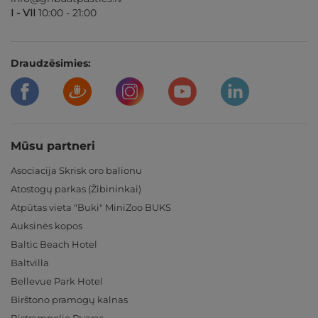
I - VII
10:00 - 21:00
Draudzēsimies:
Mūsu partneri
Asociacija Skrisk oro balionu
Atostogų parkas (Žibininkai)
Atpūtas vieta "Buki" MiniZoo BUKS
Auksinės kopos
Baltic Beach Hotel
Baltvilla
Bellevue Park Hotel
Birštono pramogų kalnas