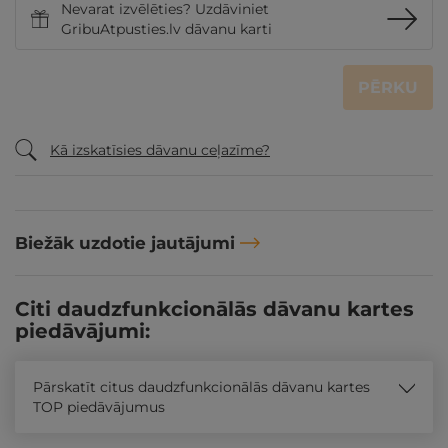
Nevarat izvēlēties? Uzdāviniet
GribuAtpusties.lv dāvanu karti
PĒRKU
Kā izskatīsies dāvanu ceļazīme?
Biežāk uzdotie jautājumi
Citi daudzfunkcionālās dāvanu kartes
piedāvājumi:
Pārskatīt citus daudzfunkcionālās dāvanu kartes
TOP piedāvājumus