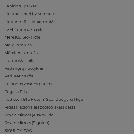
Labirintų parkas
Lielupe Hotel by SemaraH
Lindenhoff - Liepas muiža
LVM Jaunmoku pils
Meresuu SPA Hotel
Mālpils muiža
Mārcienas muiža
Nurmuižas pils
Padangių nuotykiai
Padures Muiža
Palangos vasaros parkas
Pegasa Pils
Radisson Blu Hotel & Spa, Daugava Riga
Rīgas Nacionālais zooloģiskais dārzs
Seven Mirrors (Aizkraukle)
Seven Mirrors (Sigulda)
SIGULDA ZOO