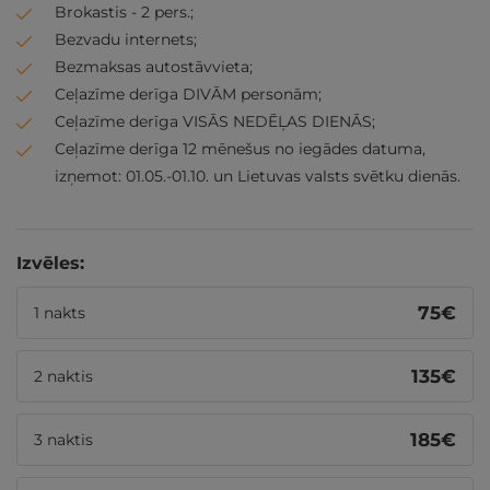
Brokastis - 2 pers.;
Bezvadu internets;
Bezmaksas autostāvvieta;
Ceļazīme derīga DIVĀM personām;
Ceļazīme derīga VISĀS NEDĒĻAS DIENĀS;
Ceļazīme derīga 12 mēnešus no iegādes datuma,
izņemot: 01.05.-01.10. un Lietuvas valsts svētku dienās.
Izvēles:
75
€
1 nakts
135
€
2 naktis
185
€
3 naktis