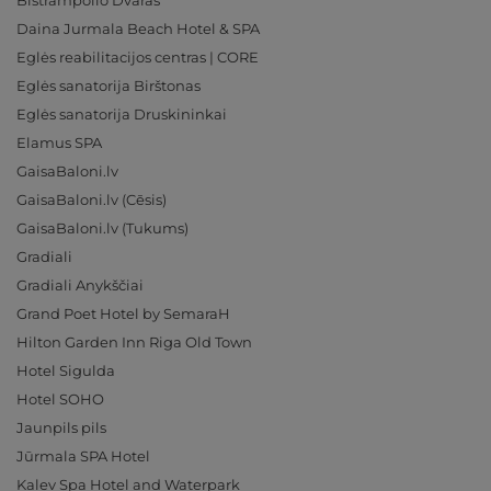
Bistrampolio Dvaras
Daina Jurmala Beach Hotel & SPA
Eglės reabilitacijos centras | CORE
Eglės sanatorija Birštonas
Eglės sanatorija Druskininkai
Elamus SPA
GaisaBaloni.lv
GaisaBaloni.lv (Cēsis)
GaisaBaloni.lv (Tukums)
Gradiali
Gradiali Anykščiai
Grand Poet Hotel by SemaraH
Hilton Garden Inn Riga Old Town
Hotel Sigulda
Hotel SOHO
Jaunpils pils
Jūrmala SPA Hotel
Kalev Spa Hotel and Waterpark