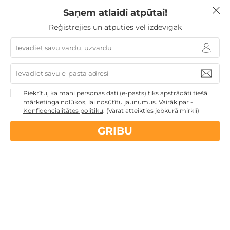
Saņem atlaidi atpūtai!
Atpūta diviem
Reģistrējies un atpūties vēl izdevīgāk
Nekādas
apkalpošanas un administrācijas
maksas
Piekrītu, ka mani personas dati (e-pasts) tiks apstrādāti tiešā
14 dienu
naudas atmaksas garantija
mārketinga nolūkos, lai nosūtītu jaunumus. Vairāk par -
Konfidencialitātes politiku
.
(Varat atteikties jebkurā mirklī)
Kvalitatīva klientu
apkalpošana
GRIBU
GribuAtpusties.lv
izmēģināts
un
pārbaudīts
Ne tikai Latvijā
GribuAtpusties.lv