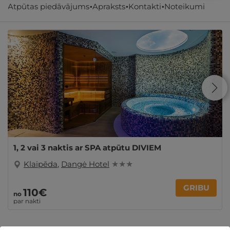
Atpūtas piedāvājums
Apraksts
Kontakti
Noteikumi
Līdzīgi atpūtas piedāvājumi
1, 2 vai 3 naktis ar SPA atpūtu DIVIEM
Klaipēda
,
Dangė Hotel
★ ★ ★
GRIBU
110€
no
par nakti