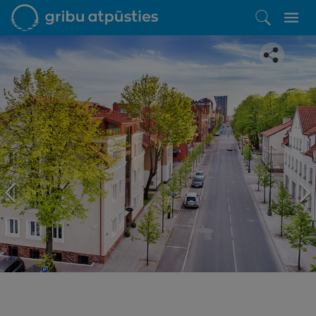
Iepatikās šis piedāvājums?
Līdz brīnišķīgai atpūtai atlikuši tikai daži soļi
PĒRKU