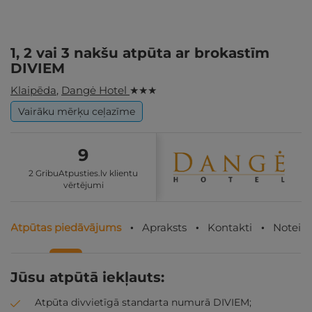
1, 2 vai 3 nakšu atpūta ar brokastīm
DIVIEM
Klaipēda
,
Dangė Hotel
★ ★ ★
Vairāku mērķu ceļazīme
9
2 GribuAtpusties.lv klientu
vērtējumi
Atpūtas piedāvājums
Apraksts
Kontakti
Noteik
Jūsu atpūtā iekļauts:
Atpūta divvietīgā standarta numurā DIVIEM;