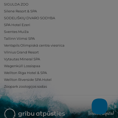
SIGULDA ZOO
Silene Resort & SPA
SODELIŠKIŲ DVARO SODYBA
SPA Hotel Ezeri
Sventes Muiža
Tallinn Viimsi SPA
Ventspils Olimpiskā centra viesnīca
Vilnius Grand Resort
Vytautas Mineral SPA
Wagenküll Lossispaa
Wellton Riga Hotel & SPA
Wellton Riverside SPA Hotel
Zoopark zoologijos sodas
Ieslēdz atpūtu!