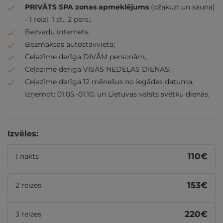
PRIVĀTS SPA zonas apmeklējums
(džakuzi un sauna)
- 1 reizi, 1 st., 2 pers.;
Bezvadu internets;
Bezmaksas autostāvvieta;
Ceļazīme derīga DIVĀM personām;
Ceļazīme derīga VISĀS NEDĒĻAS DIENĀS;
Ceļazīme derīga 12 mēnešus no iegādes datuma,
izņemot: 01.05.-01.10. un Lietuvas valsts svētku dienās.
Izvēles:
110
€
1 nakts
153
€
2 reizes
220
€
3 reizes