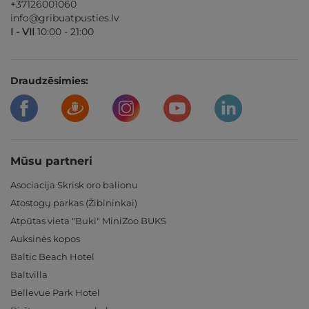
+37126001060
info@gribuatpusties.lv
I - VII
10:00 - 21:00
Draudzēsimies:
Mūsu partneri
Asociacija Skrisk oro balionu
Atostogų parkas (Žibininkai)
Atpūtas vieta "Buki" MiniZoo BUKS
Auksinės kopos
Baltic Beach Hotel
Baltvilla
Bellevue Park Hotel