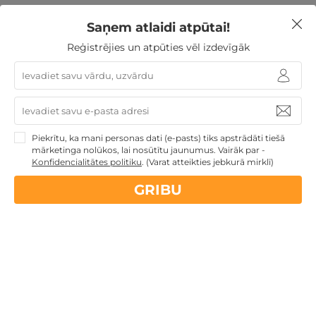
Saņem atlaidi atpūtai!
Atpūta diviem
Reģistrējies un atpūties vēl izdevīgāk
Nekādas
apkalpošanas un administrācijas
maksas
Piekrītu, ka mani personas dati (e-pasts) tiks apstrādāti tiešā
mārketinga nolūkos, lai nosūtītu jaunumus. Vairāk par -
14 dienu
naudas atmaksas garantija
Konfidencialitātes politiku
.
(Varat atteikties jebkurā mirklī)
GRIBU
Kvalitatīva klientu
apkalpošana
GribuAtpusties.lv
izmēģināts
un
pārbaudīts
Ne tikai Latvijā