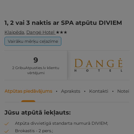
1, 2 vai 3 naktis ar SPA atpūtu DIVIEM
Klaipēda
,
Dangė Hotel
★ ★ ★
Vairāku mērķu ceļazīme
9
2 GribuAtpusties.lv klientu
vērtējumi
Atpūtas piedāvājums
Apraksts
Kontakti
Noteik
Jūsu atpūtā iekļauts:
Atpūta divvietīgā standarta numurā DIVIEM;
Brokastis - 2 pers.;