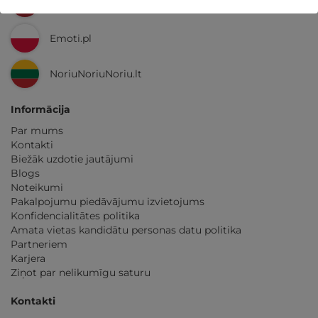
GribuAtpusties.lv
Emoti.pl
NoriuNoriuNoriu.lt
Informācija
Par mums
Kontakti
Biežāk uzdotie jautājumi
Blogs
Noteikumi
Pakalpojumu piedāvājumu izvietojums
Konfidencialitātes politika
Amata vietas kandidātu personas datu politika
Partneriem
Karjera
Ziņot par nelikumīgu saturu
Kontakti