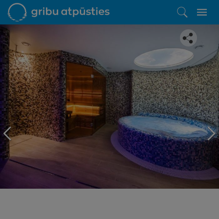
Iepatikās šis piedāvājums?
Līdz brīnišķīgai atpūtai atlikuši tikai daži soļi
PĒRKU