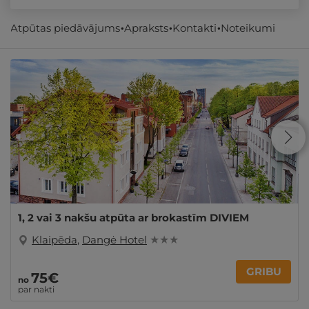
Atpūtas piedāvājums
Apraksts
Kontakti
Noteikumi
Līdzīgi atpūtas piedāvājumi
1, 2 vai 3 nakšu atpūta ar brokastīm DIVIEM
Klaipēda
,
Dangė Hotel
★ ★ ★
GRIBU
75€
no
par nakti