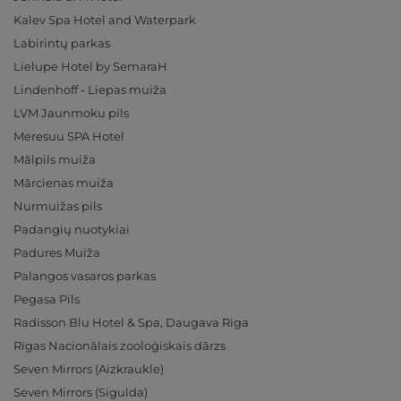
Kalev Spa Hotel and Waterpark
Labirintų parkas
Lielupe Hotel by SemaraH
Lindenhoff - Liepas muiža
LVM Jaunmoku pils
Meresuu SPA Hotel
Mālpils muiža
Mārcienas muiža
Nurmuižas pils
Padangių nuotykiai
Padures Muiža
Palangos vasaros parkas
Pegasa Pils
Radisson Blu Hotel & Spa, Daugava Riga
Rīgas Nacionālais zooloģiskais dārzs
Seven Mirrors (Aizkraukle)
Seven Mirrors (Sigulda)