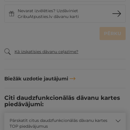
Nevarat izvēlēties? Uzdāviniet
GribuAtpusties.lv dāvanu karti
PĒRKU
Kā izskatīsies dāvanu ceļazīme?
Biežāk uzdotie jautājumi
Citi daudzfunkcionālās dāvanu kartes
piedāvājumi:
Pārskatīt citus daudzfunkcionālās dāvanu kartes
TOP piedāvājumus