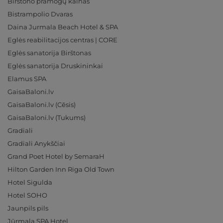
Birštono pramogų kalnas
Bistrampolio Dvaras
Daina Jurmala Beach Hotel & SPA
Eglės reabilitacijos centras | CORE
Eglės sanatorija Birštonas
Eglės sanatorija Druskininkai
Elamus SPA
GaisaBaloni.lv
GaisaBaloni.lv (Cēsis)
GaisaBaloni.lv (Tukums)
Gradiali
Gradiali Anykščiai
Grand Poet Hotel by SemaraH
Hilton Garden Inn Riga Old Town
Hotel Sigulda
Hotel SOHO
Jaunpils pils
Jūrmala SPA Hotel