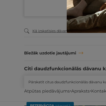
Kā izskatīsies dāvanu ceļazīme?
Biežāk uzdotie jautājumi
Citi daudzfunkcionālās dāvanu k
Pārskatīt citus daudzfunkcionālās dāvanu 
Atpūtas piedāvājums
Apraksts
Kontak
Līdzīgi atpūtas piedāvājumi
REZERVĀCIJA
internetā