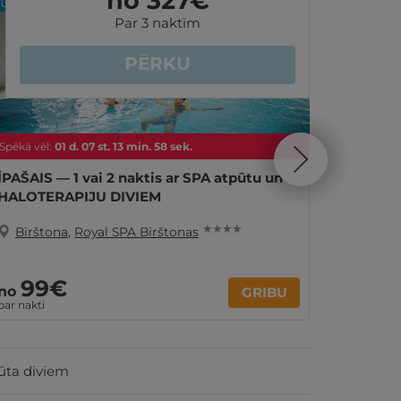
no 327
€
Par 3 naktīm
PĒRKU
Spēkā vēl:
01
d.
07
st.
13
min.
57
sek.
Spēkā vēl
ĪPAŠAIS — 1 vai 2 naktis ar SPA atpūtu un
ĪPAŠAIS
HALOTERAPIJU DIVIEM
PROCED
pers. Ģ
★ ★ ★ ★
Birštona
,
Royal SPA Birštonas
Biršt
99€
28
no
no
GRIBU
par nakti
Par 2 nak
ūta diviem