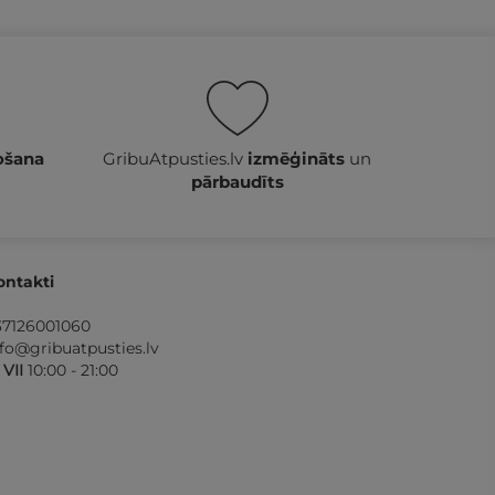
ošana
GribuAtpusties.lv
izmēģināts
un
pārbaudīts
ontakti
37126001060
nfo@gribuatpusties.lv
- VII
10:00 - 21:00