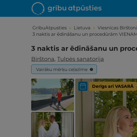
GribuAtpusties
»
Lietuva
»
Viesnīcas Biršton
3 naktis ar ēdināšanu un procedūrām VIENAM
3 naktis ar ēdināšanu un pr
Birštona
,
Tulpės sanatorija
Vairāku mērķu ceļazīme
?
Derīgs arī VASARĀ
Iepa
Līdz brīniš