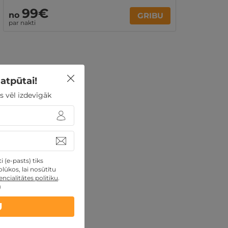
99€
no
GRIBU
par nakti
atpūtai!
s vēl izdevīgāk
 (e-pasts) tiks
lūkos, lai nosūtītu
ncialitātes politiku
.
)
U