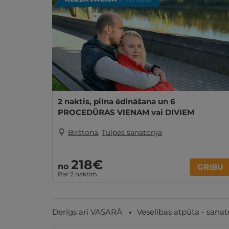
2 naktis, pilna ēdināšana un 6
PROCEDŪRAS VIENAM vai DIVIEM
Birštona
,
Tulpės sanatorija
218€
no
GRIBU
Par 2 naktīm
Derīgs arī VASARĀ
Veselības atpūta - sanato