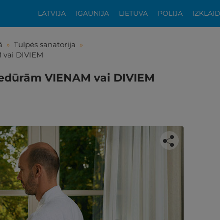
LATVIJA
IGAUNIJA
LIETUVA
POLIJA
IZKLAI
ā
»
Tulpės sanatorija
»
 vai DIVIEM
ocedūrām VIENAM vai DIVIEM
tikās šis piedāvājums?
ķīgai atpūtai atlikuši tikai daži soļi