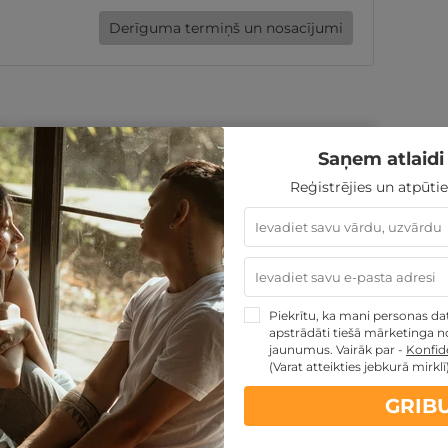
Derīguma termiņš un nosacījumi
DĀVANAI VAI SEV
Saņem atlaidi 
Izvēlēties piedāvājumu
Reģistrējies un atpūtie
tumus:
Piekrītu, ka mani personas dati
apstrādāti tiešā mārketinga no
jaunumus. Vairāk par -
Konfide
(Varat atteikties jebkurā mirklī
GRIB