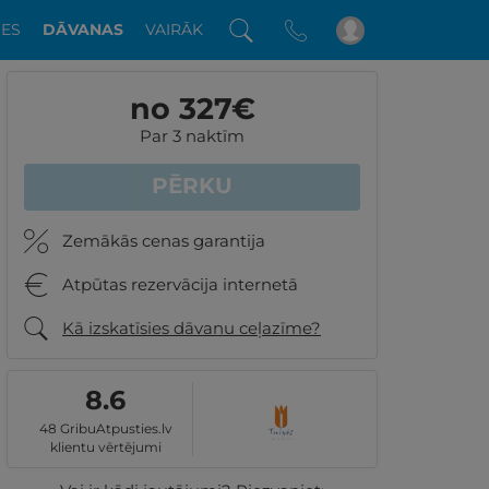
DES
DĀVANAS
VAIRĀK
no 327
€
Par 3 naktīm
PĒRKU
Zemākās cenas garantija
Atpūtas rezervācija internetā
Kā izskatīsies dāvanu ceļazīme?
8.6
48 GribuAtpusties.lv
klientu vērtējumi