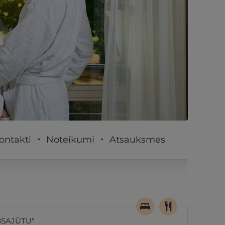
PĒRKU
ontakti
Noteikumi
Atsauksmes
BSAJŪTU"