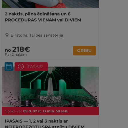
2 naktis, pilna ēdināšana un 6
PROCEDŪRAS VIENAM vai DIVIEM
Birštona
,
Tulpės sanatorija
218€
no
GRIBU
Par 2 naktīm
ĪPAŠAIS!
Spēkā vēl:
09
d.
07
st.
13
min.
57
sek.
ĪPAŠAIS — 1, 2 vai 3 naktis ar
NEIEROBEŽOTU SPA atpūtu DIVIEM