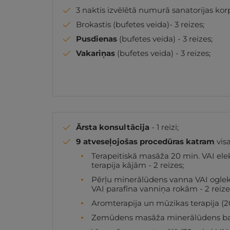
3 naktis izvēlētā numurā sanatorijas korpu
Brokastis (bufetes veida)- 3 reizes;
Pusdienas
(bufetes veida) - 3 reizes;
Vakariņas
(bufetes veida) - 3 reizes;
Ārsta konsultācija
- 1 reizi;
9 atveseļojošas procedūras katram
visa
Terapeitiskā masāža 20 min. VAI el
terapija kājām - 2 reizes;
Pērļu minerālūdens vanna VAI oglek
VAI parafīna vanniņa rokām - 2 reize
Aromterapija un mūzikas terapija (20 
Zemūdens masāža minerālūdens basei