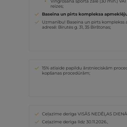
Vingrošana sporta zālē (30 min.) VAI
reizes;
Baseina un pirts kompleksa apmeklē
Uzmanību! Baseina un pirts komplekss at
adresē: Birutės g. 31, 35 Birštonas;
15% atlaide papildu ārstnieciskām proc
kopšanas procedūrām;
Ceļazīme derīga VISĀS NEDĒĻAS DIENĀ
Ceļazīme derīga līdz 30.11.2026.,