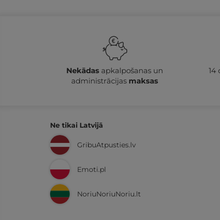
Nekādas
apkalpošanas un
14
administrācijas
maksas
Ne tikai Latvijā
GribuAtpusties.lv
Emoti.pl
NoriuNoriuNoriu.lt