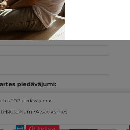
PĒRKU
artes piedāvājumi:
kartes TOP piedāvājumus
ti
Noteikumi
Atsauksmes
ĪPAŠAIS!