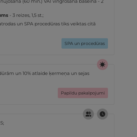
 nūjošana (60 min.) VAI vingrošana baseinā - 2
jums
- 3 reizes, 1,5 st.;
rodas un SPA procedūras tiks veiktas citā
SPA un procedūras
edūrām un 10% atlaide ķermeņa un sejas
Papildu pakalpojumi
S;