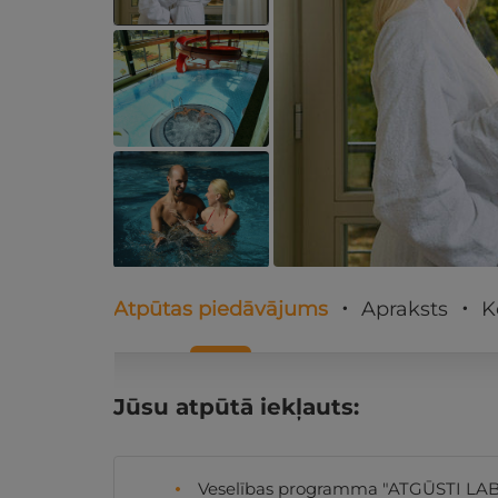
Atpūtas piedāvājums
Apraksts
K
Jūsu atpūtā iekļauts:
Veselības programma "ATGŪSTI LA