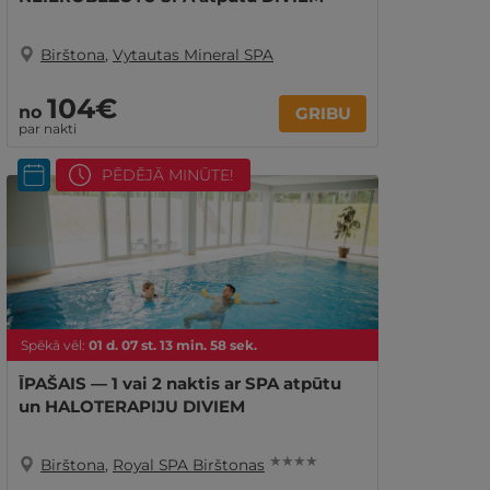
Birštona
,
Vytautas Mineral SPA
104€
no
GRIBU
par nakti
PĒDĒJĀ MINŪTE!
Spēkā vēl:
01
d.
07
st.
13
min.
57
sek.
ĪPAŠAIS — 1 vai 2 naktis ar SPA atpūtu
un HALOTERAPIJU DIVIEM
★ ★ ★ ★
Birštona
,
Royal SPA Birštonas