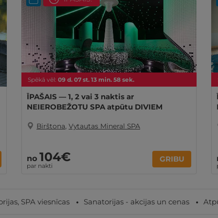
Spēkā vēl:
09
d.
07
st.
13
min.
57
sek.
ĪPAŠAIS — 1, 2 vai 3 naktis ar
NEIEROBEŽOTU SPA atpūtu DIVIEM
Birštona
,
Vytautas Mineral SPA
104€
no
GRIBU
par nakti
rijas, SPA viesnīcas
Sanatorijas - akcijas un cenas
Atp