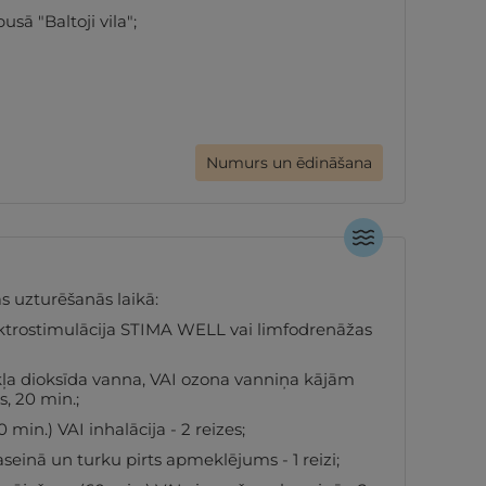
sā "Baltoji vila";
Numurs un ēdināšana
s uzturēšanās laikā:
ektrostimulācija STIMA WELL vai limfodrenāžas
ļa dioksīda vanna, VAI ozona vanniņa kājām
s, 20 min.;
min.) VAI inhalācija - 2 reizes;
nā un turku pirts apmeklējums - 1 reizi;