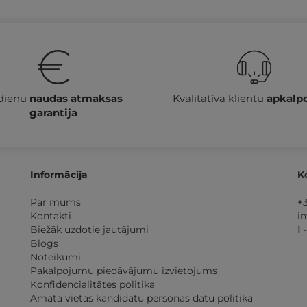
 dienu
naudas atmaksas
Kvalitatīva klientu
apkalp
garantija
Informācija
K
Par mums
+
Kontakti
i
Biežāk uzdotie jautājumi
I 
Blogs
Noteikumi
Pakalpojumu piedāvājumu izvietojums
Konfidencialitātes politika
Amata vietas kandidātu personas datu politika