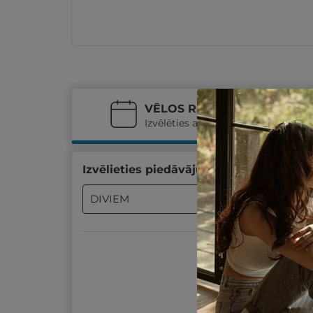
VĒLOS REZERVĒT
Izvēlēties atpūtas datumus
Izvēlieties piedāvājumu un atpūtas da
DIVIEM