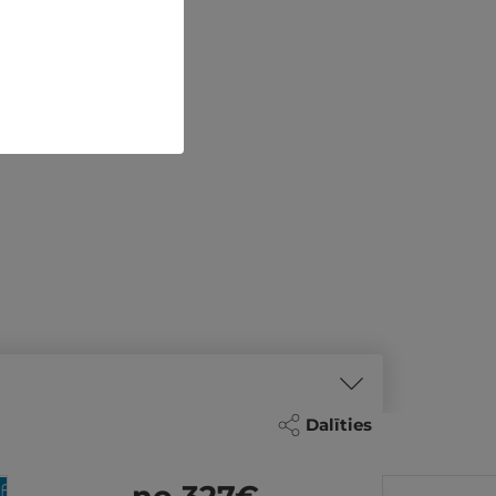
Dalīties
PĒDĒJĀ MINŪTE!