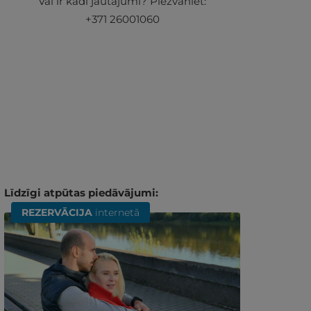
Vai ir kādi jautājumi? Piezvaniet:
+371 26001060
Līdzīgi atpūtas piedāvājumi:
REZERVĀCIJA
internetā