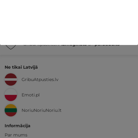
14 dienu
naudas atmaksas garantija
Kvalitatīva klientu
apkalpošana
GribuAtpusties.lv
izmēģināts
un
pārbaudīts
Ne tikai Latvijā
GribuAtpusties.lv
Emoti.pl
NoriuNoriuNoriu.lt
Informācija
Par mums