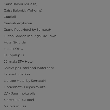
GaisaBaloni.lv (Cēsis)
GaisaBaloni.lv (Tukums)
Gradiali
Gradiali Anykščiai
Grand Poet Hotel by SemaraH
Hilton Garden Inn Riga Old Town
Hotel Sigulda
Hotel SOHO
Jaunpils pils
Jūrmala SPA Hotel
Kalev Spa Hotel and Waterpark
Labirintų parkas
Lielupe Hotel by SemaraH
Lindenhoff - Liepas muiža
LVM Jaunmoku pils
Meresuu SPA Hotel
Mālpils muiža