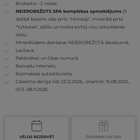
Brokastis - 2 reizes;
NEIEROBEŽOTS SPA kompleksa apmeklējums
(5
dažādi baseini, sāls pirts "Himalaji", minerālā pirts
"Vytautas", zālīšu un tvaika pirtis) visu uzturēšanās
laiku;
Minerālūdens dzeršanai NEIEROBEŽOTĀ daudzumā;
Lasītava;
Peldmēteļi un čības numurā;
Bezvadu internets;
Bezmaksas autostāvvieta;
Ceļazīme derīga līdz 23.12.2026., izņemot: 15.08.2026.,
01.11.-08.11.2026.
VĒLOS REZERVĒT
DĀVANAI VAI SEV