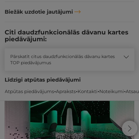
Biežāk uzdotie jautājumi
Citi daudzfunkcionālās dāvanu kartes
piedāvājumi:
Pārskatīt citus daudzfunkcionālās dāvanu kartes
TOP piedāvājumus
Līdzīgi atpūtas piedāvājumi
Atpūtas piedāvājums
Apraksts
Kontakti
Noteikumi
Atsa
ĪPAŠAIS!