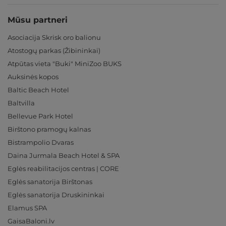
Mūsu partneri
Asociacija Skrisk oro balionu
Atostogų parkas (Žibininkai)
Atpūtas vieta "Buki" MiniZoo BUKS
Auksinės kopos
Baltic Beach Hotel
Baltvilla
Bellevue Park Hotel
Birštono pramogų kalnas
Bistrampolio Dvaras
Daina Jurmala Beach Hotel & SPA
Eglės reabilitacijos centras | CORE
Eglės sanatorija Birštonas
Eglės sanatorija Druskininkai
Elamus SPA
GaisaBaloni.lv