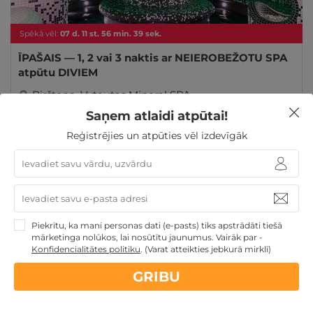
Spēkā vēl:
07
d.
11
st.
56
min.
38
sek.
ĪPAŠAIS — 1, 2 vai 3 naktis ar NEIEROBEŽOTU SPA
atpūtu DIVIEM
Birštona
,
Vytautas Mineral SPA
Saņem atlaidi atpūtai!
104€
no
GRIBU
Reģistrējies un atpūties vēl izdevīgāk
par nakti
Skolēnu brīvlaikam
Veselības atpūta - sanatorijas, SPA
viesnīcas
3 personu ĢIMENEI
4 personu ĢIMENEI
Ģimenes atpūta
Piekrītu, ka mani personas dati (e-pasts) tiks apstrādāti tiešā
mārketinga nolūkos, lai nosūtītu jaunumus. Vairāk par -
Konfidencialitātes politiku
.
(Varat atteikties jebkurā mirklī)
GRIBU
Nekādas
apkalpošanas un administrācijas
maksas