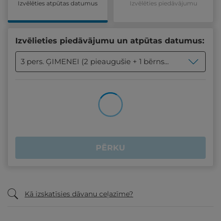
Izvēlēties atpūtas datumus
Izvēlēties piedāvājumu
Izvēlieties piedāvājumu un atpūtas datumus:
3 pers. ĢIMENEI (2 pieaugušie + 1 bērns no 4 līdz 14 gadu vecumam)
PĒRKU
Kā izskatīsies dāvanu ceļazīme?