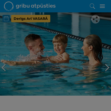
Derīgs Arī VASARĀ
Iepatikās šis piedāvājums?
Līdz brīnišķīgai atpūtai atlikuši tikai daži soļi
PĒRKU