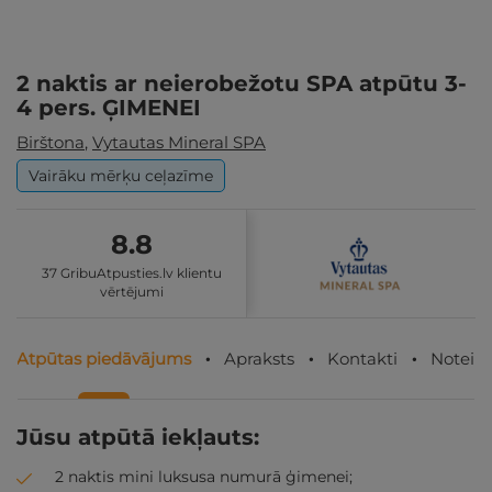
2 naktis ar neierobežotu SPA atpūtu 3-
4 pers. ĢIMENEI
Birštona
,
Vytautas Mineral SPA
Vairāku mērķu ceļazīme
8.8
37 GribuAtpusties.lv klientu
vērtējumi
Atpūtas piedāvājums
Apraksts
Kontakti
Noteik
Jūsu atpūtā iekļauts:
2 naktis mini luksusa numurā ģimenei;