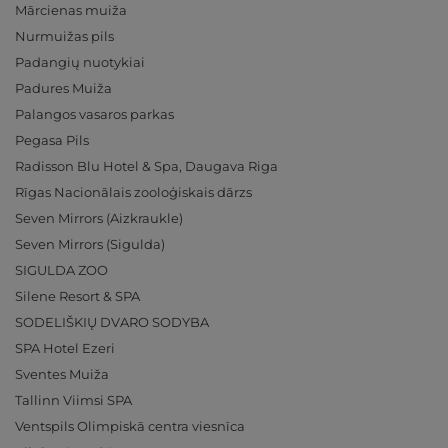
Mārcienas muiža
Nurmuižas pils
Padangių nuotykiai
Padures Muiža
Palangos vasaros parkas
Pegasa Pils
Radisson Blu Hotel & Spa, Daugava Riga
Rīgas Nacionālais zooloģiskais dārzs
Seven Mirrors (Aizkraukle)
Seven Mirrors (Sigulda)
SIGULDA ZOO
Silene Resort & SPA
SODELIŠKIŲ DVARO SODYBA
SPA Hotel Ezeri
Sventes Muiža
Tallinn Viimsi SPA
Ventspils Olimpiskā centra viesnīca