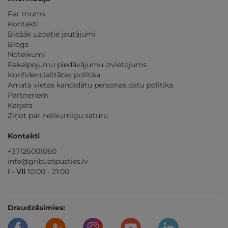
Par mums
Kontakti
Biežāk uzdotie jautājumi
Blogs
Noteikumi
Pakalpojumu piedāvājumu izvietojums
Konfidencialitātes politika
Amata vietas kandidātu personas datu politika
Partneriem
Karjera
Ziņot par nelikumīgu saturu
Kontakti
+37126001060
info@gribuatpusties.lv
I - VII
10:00 - 21:00
Draudzēsimies: