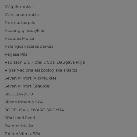
Mālpils muiža
Mārcienas muiža
Nurmuižas pils
Padangių nuotykiai
Padures Muiža
Palangos vasaros parkas
Pegasa Pils
Radisson Blu Hotel & Spa, Daugava Riga
Rīgas Nacionālais zooloģiskais dārzs
Seven Mirrors (Aizkraukle)
Seven Mirrors (Sigulda)
SIGULDA ZOO
Silene Resort & SPA
SODELIŠKIŲ DVARO SODYBA
SPA Hotel Ezeri
Sventes Muiža
Tallinn Viimsi SPA