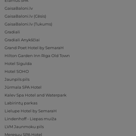
Elamus SPA
GaisaBaloni.lv
GaisaBaloni.lv (Cēsis)
GaisaBaloni.lv (Tukums)
Gradiali
Gradiali Anykščiai
Grand Poet Hotel by SemaraH
Hilton Garden Inn Riga Old Town
Hotel Sigulda
Hotel SOHO
Jaunpils pils
Jūrmala SPA Hotel
Kalev Spa Hotel and Waterpark
Labirintų parkas
Lielupe Hotel by SemaraH
Lindenhoff - Liepas muiža
LVM Jaunmoku pils
Meresuu SPA Hotel