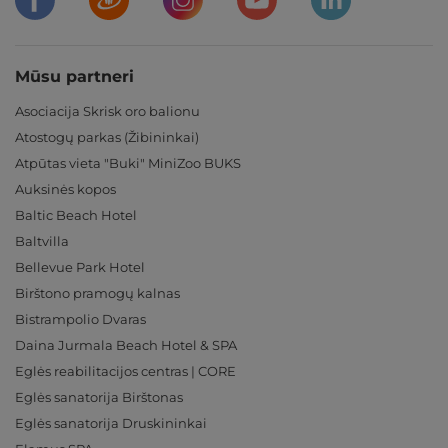
Mūsu partneri
Asociacija Skrisk oro balionu
Atostogų parkas (Žibininkai)
Atpūtas vieta "Buki" MiniZoo BUKS
Auksinės kopos
Baltic Beach Hotel
Baltvilla
Bellevue Park Hotel
Birštono pramogų kalnas
Bistrampolio Dvaras
Daina Jurmala Beach Hotel & SPA
Eglės reabilitacijos centras | CORE
Eglės sanatorija Birštonas
Eglės sanatorija Druskininkai