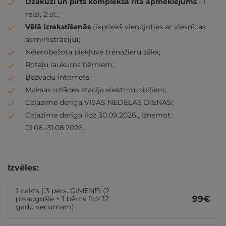
Džakuzi un pirts kompleksa rīta apmeklējums
- 1
reizi, 2 st.;
Vēlā izrakstīšanās
(iepriekš vienojoties ar viesnīcas
administrāciju);
Neierobežota piekļuve trenažieru zālei;
Rotaļu laukums bērniem;
Bezvadu internets;
Maksas uzlādes stacija elektromobiļiem;
Ceļazīme derīga VISĀS NEDĒĻAS DIENĀS;
Ceļazīme derīga līdz 30.09.2026., izņemot:
01.06.-31.08.2026.
Izvēles:
1 nakts | 3 pers. ĢIMENEI (2
99
€
pieaugušie + 1 bērns līdz 12
gadu vecumam)