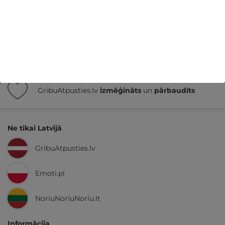
Nekādas
apkalpošanas un administrācijas
maksas
14 dienu
naudas atmaksas garantija
Kvalitatīva klientu
apkalpošana
GribuAtpusties.lv
izmēģināts
un
pārbaudīts
Ne tikai Latvijā
GribuAtpusties.lv
Emoti.pl
NoriuNoriuNoriu.lt
Informācija