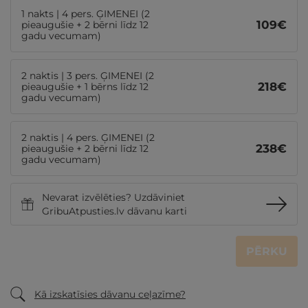
1 nakts | 4 pers. ĢIMENEI (2
109
€
pieaugušie + 2 bērni līdz 12
gadu vecumam)
2 naktis | 3 pers. ĢIMENEI (2
218
€
pieaugušie + 1 bērns līdz 12
gadu vecumam)
2 naktis | 4 pers. ĢIMENEI (2
238
€
pieaugušie + 2 bērni līdz 12
gadu vecumam)
Nevarat izvēlēties? Uzdāviniet
GribuAtpusties.lv dāvanu karti
PĒRKU
Kā izskatīsies dāvanu ceļazīme?