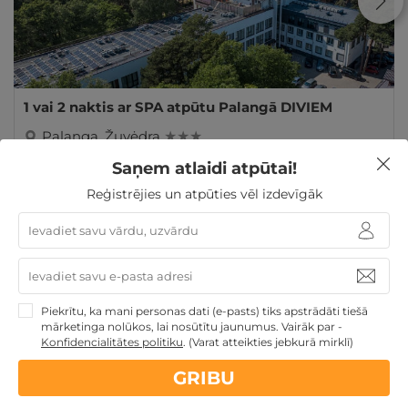
1 vai 2 naktis ar SPA atpūtu Palangā DIVIEM
Palanga
,
Žuvėdra
★ ★ ★
Saņem atlaidi atpūtai!
GRIBU
109€
no
Reģistrējies un atpūties vēl izdevīgāk
par nakti
Atpūta pie jūras
3 personu ĢIMENEI
4 personu
Piekrītu, ka mani personas dati (e-pasts) tiks apstrādāti tiešā
ĢIMENEI
Ģimenes atpūta
mārketinga nolūkos, lai nosūtītu jaunumus. Vairāk par -
Konfidencialitātes politiku
.
(Varat atteikties jebkurā mirklī)
GRIBU