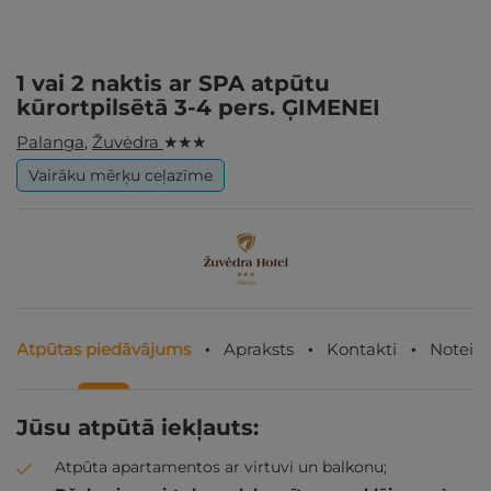
1 vai 2 naktis ar SPA atpūtu
kūrortpilsētā 3-4 pers. ĢIMENEI
Palanga
,
Žuvėdra
★ ★ ★
Vairāku mērķu ceļazīme
Atpūtas piedāvājums
Apraksts
Kontakti
Noteik
Jūsu atpūtā iekļauts:
Atpūta apartamentos ar virtuvi un balkonu;