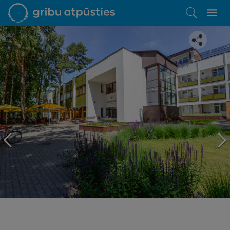
Iepatikās šis piedāvājums?
Līdz brīnišķīgai atpūtai atlikuši tikai daži soļi
PĒRKU