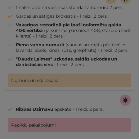
1 nakts dizaina viesnīcas standarta numurā 2 pers.;
Gardas un sātīgas brokastis - 1 reizi, 2 pers.;
Vakariņas restorānā pie īpaši noformēta galda
40€ vērtībā
(ja summa pārsniedz 40€, starpību sedz
klients) - 1 reizi, 2 pers.;
Piena vanna numurā
(vannas aromāts pēc izvēles -
lavanda, ābols, ķirsis, roze, greipfrūts) - 1 reizi, 2 pers.;
"Daudz Laimes" uzkodas, saldās uzkodas un
dzirkstošais vīns
- 1 reizi, 2 pers.;
Numurs un ēdināšana
Ribbes Dzirnavu
apskate - 1 reizi, 2 pers.;
Papildu pakalpojumi