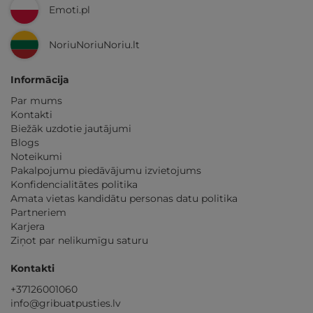
Emoti.pl
NoriuNoriuNoriu.lt
Informācija
Par mums
Kontakti
Biežāk uzdotie jautājumi
Blogs
Noteikumi
Pakalpojumu piedāvājumu izvietojums
Konfidencialitātes politika
Amata vietas kandidātu personas datu politika
Partneriem
Karjera
Ziņot par nelikumīgu saturu
Kontakti
+37126001060
info@gribuatpusties.lv