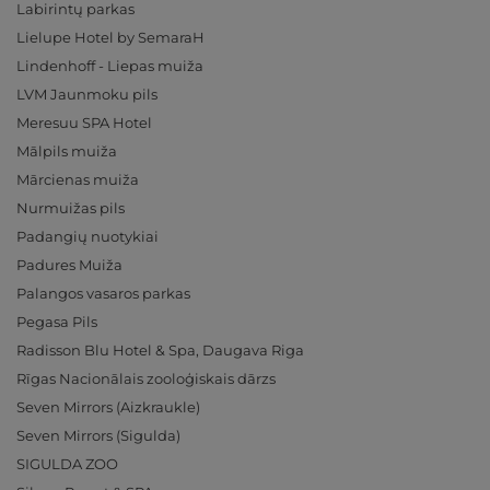
Labirintų parkas
Lielupe Hotel by SemaraH
Lindenhoff - Liepas muiža
LVM Jaunmoku pils
Meresuu SPA Hotel
Mālpils muiža
Mārcienas muiža
Nurmuižas pils
Padangių nuotykiai
Padures Muiža
Palangos vasaros parkas
Pegasa Pils
Radisson Blu Hotel & Spa, Daugava Riga
Rīgas Nacionālais zooloģiskais dārzs
Seven Mirrors (Aizkraukle)
Seven Mirrors (Sigulda)
SIGULDA ZOO