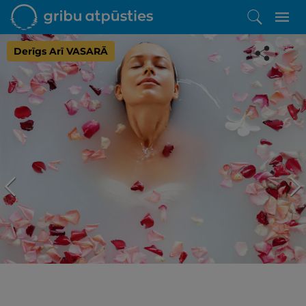
Derīgs Arī VASARĀ
Iepatikās šis piedāvājums?
Līdz brīnišķīgai atpūtai atlikuši tikai daži soļi
PĒRKU