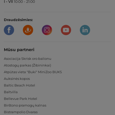
I - VII
10:00 - 21:00
Draudzēsimies:
Mūsu partneri
Asociacija Skrisk oro balionu
Atostogų parkas (Žibininkai)
Atpūtas vieta "Buki" MiniZoo BUKS
Auksinės kopos
Baltic Beach Hotel
Baltvilla
Bellevue Park Hotel
Birštono pramogų kalnas
Bistrampolio Dvaras