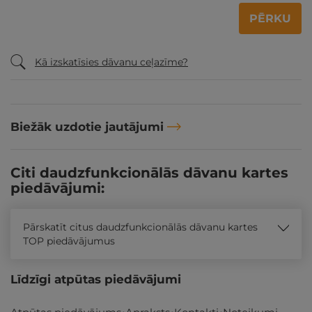
PĒRKU
Kā izskatīsies dāvanu ceļazīme?
Biežāk uzdotie jautājumi
Citi daudzfunkcionālās dāvanu kartes
piedāvājumi:
Pārskatīt citus daudzfunkcionālās dāvanu kartes
TOP piedāvājumus
Līdzīgi atpūtas piedāvājumi