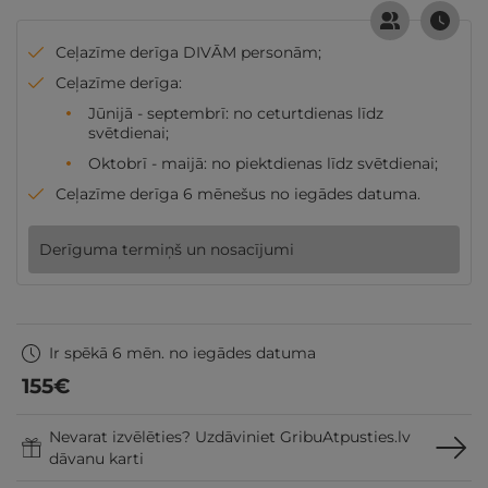
Ceļazīme derīga DIVĀM personām;
Ceļazīme derīga:
Jūnijā - septembrī: no ceturtdienas līdz
svētdienai;
Oktobrī - maijā: no piektdienas līdz svētdienai;
Ceļazīme derīga 6 mēnešus no iegādes datuma.
Derīguma termiņš un nosacījumi
Ir spēkā 6 mēn. no iegādes datuma
155
€
Nevarat izvēlēties? Uzdāviniet GribuAtpusties.lv
dāvanu karti