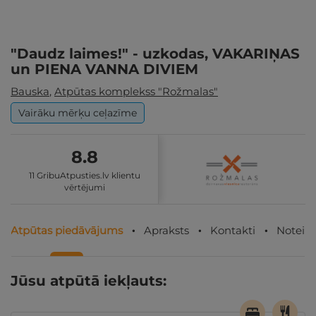
"Daudz laimes!" - uzkodas, VAKARIŅAS
un PIENA VANNA DIVIEM
Bauska
,
Atpūtas komplekss "Rožmalas"
Vairāku mērķu ceļazīme
8.8
11 GribuAtpusties.lv klientu
vērtējumi
Atpūtas piedāvājums
Apraksts
Kontakti
Noteik
Jūsu atpūtā iekļauts: