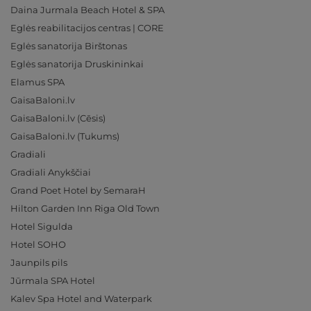
Daina Jurmala Beach Hotel & SPA
Eglės reabilitacijos centras | CORE
Eglės sanatorija Birštonas
Eglės sanatorija Druskininkai
Elamus SPA
GaisaBaloni.lv
GaisaBaloni.lv (Cēsis)
GaisaBaloni.lv (Tukums)
Gradiali
Gradiali Anykščiai
Grand Poet Hotel by SemaraH
Hilton Garden Inn Riga Old Town
Hotel Sigulda
Hotel SOHO
Jaunpils pils
Jūrmala SPA Hotel
Kalev Spa Hotel and Waterpark