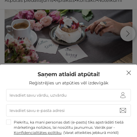
Atpūtas piedāvājums
Apraksts
Kontakti
Noteikumi
1 nakts ar SPA, VAKARIŅĀM un kokteiļiem
Saņem atlaidi atpūtai!
KOMPĀNIJAI
Reģistrējies un atpūties vēl izdevīgāk
Bauska
,
Atpūtas komplekss "Rožmalas"
GRIBU
300€
par nakti
Piekrītu, ka mani personas dati (e-pasts) tiks apstrādāti tiešā
mārketinga nolūkos, lai nosūtītu jaunumus. Vairāk par -
Dāvanas TĒVA DIENĀ
Derīgs arī VASARĀ
Atpūta
Konfidencialitātes politiku
.
(Varat atteikties jebkurā mirklī)
maija brīvdienās
Atpūta valsts svētkos
Atpūta