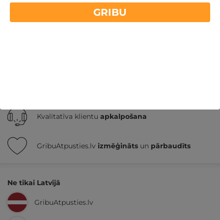
diviem
Unikālas atpūtas vietas vasarai
GRIBU
Nekādas
apkalpošanas un administrācijas
maksas
14 dienu
naudas atmaksas garantija
Kvalitatīva klientu
apkalpošana
GribuAtpusties.lv
izmēģināts
un
pārbaudīts
Ne tikai Latvijā
GribuAtpusties.lv