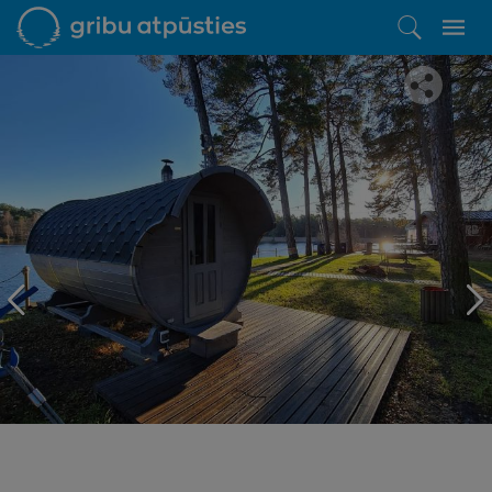
Iepatikās šis piedāvājums?
Līdz brīnišķīgai atpūtai atlikuši tikai daži soļi
PĒRKU