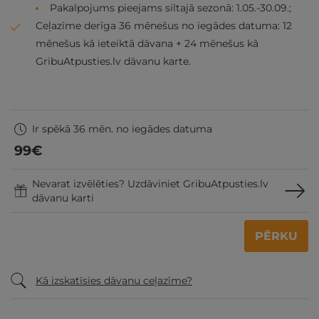
Pakalpojums pieejams siltajā sezonā: 1.05.-30.09.;
Ceļazīme derīga 36 mēnešus no iegādes datuma: 12
mēnešus kā ieteiktā dāvana + 24 mēnešus kā
GribuAtpusties.lv dāvanu karte.
Ir spēkā 36 mēn. no iegādes datuma
99
€
Nevarat izvēlēties? Uzdāviniet GribuAtpusties.lv
dāvanu karti
PĒRKU
Kā izskatīsies dāvanu ceļazīme?