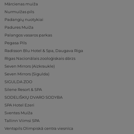
Mārcienas muiža
Nurmuižas pils
Padangių nuotykiai
Padures Muiža
Palangos vasaros parkas
Pegasa Pils
Radisson Blu Hotel & Spa, Daugava Riga
Rīgas Nacionālais zooloģiskais dārzs
Seven Mirrors (Aizkraukle)
Seven Mirrors (Sigulda)
SIGULDA ZOO
Silene Resort & SPA
SODELIŠKIŲ DVARO SODYBA
SPA Hotel Ezeri
Sventes Muiža
Tallinn Viimsi SPA
Ventspils Olimpiskā centra viesnīca