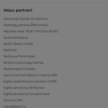
Mūsu partneri
Asociacija Skrisk oro balionu
Atostogų parkas (Žibininkai)
Atpūtas vieta "Buki" MiniZoo BUKS
Auksinės kopos
Baltic Beach Hotel
Baltvilla
Bellevue Park Hotel
Birštono pramogų kalnas
Bistrampolio Dvaras
Daina Jurmala Beach Hotel & SPA
Eglės reabilitacijos centras | CORE
Eglės sanatorija Birštonas
Eglės sanatorija Druskininkai
Elamus SPA
GaisaBaloni.lv