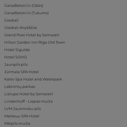
GaisaBaloni.lv (Cēsis)
GaisaBaloni.lv (Tukums)
Gradiali
Gradiali Anykščiai
Grand Poet Hotel by SemaraH
Hilton Garden Inn Riga Old Town
Hotel Sigulda
Hotel SOHO
Jaunpils pils
Jūrmala SPA Hotel
Kalev Spa Hotel and Waterpark
Labirintų parkas
Lielupe Hotel by SemaraH
Lindenhoff - Liepas muiža
LVM Jaunmoku pils
Meresuu SPA Hotel
Mālpils muiža