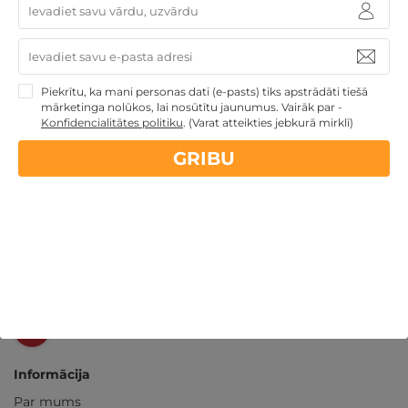
14 dienu
naudas atmaksas garantija
Kvalitatīva klientu
apkalpošana
Piekrītu, ka mani personas dati (e-pasts) tiks apstrādāti tiešā
mārketinga nolūkos, lai nosūtītu jaunumus. Vairāk par -
Konfidencialitātes politiku
.
(Varat atteikties jebkurā mirklī)
GribuAtpusties.lv
izmēģināts
un
pārbaudīts
GRIBU
Ne tikai Latvijā
GribuAtpusties.lv
Emoti.pl
NoriuNoriuNoriu.lt
Informācija
Par mums