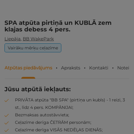
SPA atpūta pirtiņā un KUBLĀ zem
klajas debess 4 pers.
Liepāja
,
BB WakePark
Vairāku mērķu ceļazīme
Atpūtas piedāvājums
Apraksts
Kontakti
Noteik
Jūsu atpūtā iekļauts:
PRIVĀTA atpūta "BB SPA" (pirtiņa un kubls) - 1 reizi, 3
st., līdz 4 pers. KOMPĀNIJAI;
Bezmaksas autostāvvieta;
Ceļazīme derīga ČETRĀM personām;
Ceļazīme derīga VISĀS NEDĒĻAS DIENĀS;