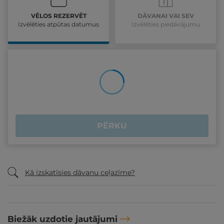
VĒLOS REZERVĒT
DĀVANAI VAI SEV
Izvēlēties atpūtas datumus
Izvēlēties piedāvājumu
PĒRKU
Kā izskatīsies dāvanu ceļazīme?
Biežāk uzdotie jautājumi