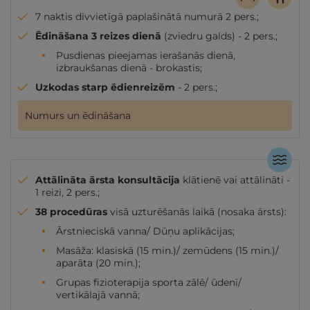
7 naktis divvietīgā paplašinātā numurā 2 pers.;
Ēdināšana 3 reizes dienā
(zviedru galds) - 2 pers.;
Pusdienas pieejamas ierašanās dienā,
izbraukšanas dienā - brokastis;
Uzkodas starp ēdienreizēm
- 2 pers.;
Numurs un ēdināšana
Attālināta ārsta konsultācija
klātienē vai attālināti -
1 reizi, 2 pers.;
38 procedūras
visā uzturēšanās laikā (nosaka ārsts):
Ārstnieciskā vanna/ Dūņu aplikācijas;
Masāža: klasiskā (15 min.)/ zemūdens (15 min.)/
aparāta (20 min.);
Grupas fizioterapija sporta zālē/ ūdenī/
vertikālajā vannā;