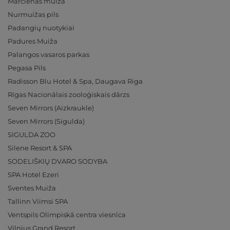
Mārcienas muiža
Nurmuižas pils
Padangių nuotykiai
Padures Muiža
Palangos vasaros parkas
Pegasa Pils
Radisson Blu Hotel & Spa, Daugava Riga
Rīgas Nacionālais zooloģiskais dārzs
Seven Mirrors (Aizkraukle)
Seven Mirrors (Sigulda)
SIGULDA ZOO
Silene Resort & SPA
SODELIŠKIŲ DVARO SODYBA
SPA Hotel Ezeri
Sventes Muiža
Tallinn Viimsi SPA
Ventspils Olimpiskā centra viesnīca
Vilnius Grand Resort