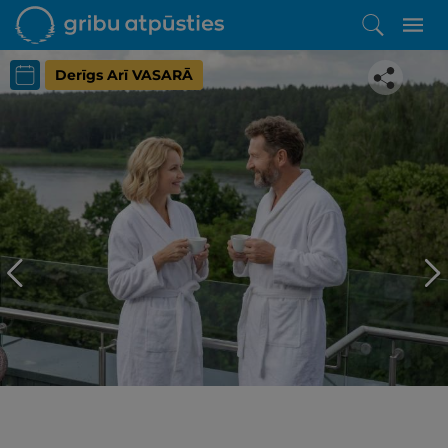
Derīgs Arī VASARĀ
Iepatikās šis piedāvājums?
Līdz brīnišķīgai atpūtai atlikuši tikai daži soļi
PĒRKU