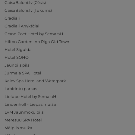
GaisaBaloni.lv (Cēsis)
GaisaBaloni.lv (Tukums)
Gradiali
Gradiali Anykščiai
Grand Poet Hotel by SemaraH
Hilton Garden Inn Riga Old Town
Hotel Sigulda
Hotel SOHO
Jaunpils pils
Jūrmala SPA Hotel
Kalev Spa Hotel and Waterpark
Labirintų parkas
Lielupe Hotel by SemaraH
Lindenhoff - Liepas muiža
LVM Jaunmoku pils
Meresuu SPA Hotel
Mālpils muiža