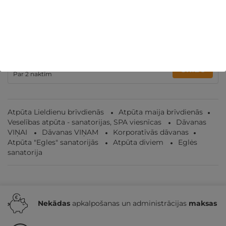
Spēkā vēl:
08
d.
15
st.
39
min.
56
sek.
ĪPAŠAIS — 2 naktis, ēdināšana un PROCEDŪRAS
VIENAM, DIVIEM vai 3-4 pers. ĢIMENEI
Birštona
,
Eglės sanatorija Birštonā
282€
no
GRIBU
Par 2 naktīm
Atpūta Lieldienu brīvdienās
Atpūta maija brīvdienās
Veselības atpūta - sanatorijas, SPA viesnīcas
Dāvanas
VIŅAI
Dāvanas VIŅAM
Korporatīvās dāvanas
Atpūta "Egles" sanatorijās
Atpūta diviem
Eglės
sanatorija
Nekādas
apkalpošanas un administrācijas
maksas