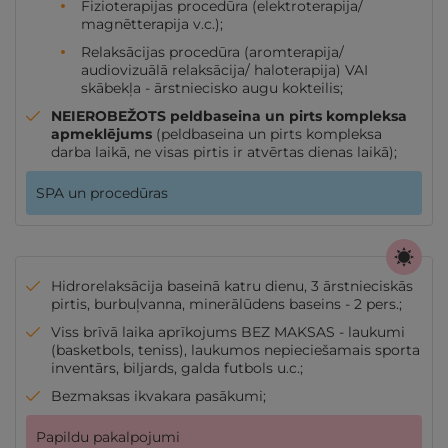
Fizioterapijas procedūra (elektroterapija/
magnētterapija v.c.);
Relaksācijas procedūra (aromterapija/
audiovizuālā relaksācija/ haloterapija) VAI
skābekļa - ārstniecisko augu kokteilis;
NEIEROBEŽOTS peldbaseina un pirts kompleksa
apmeklējums
(peldbaseina un pirts kompleksa
darba laikā, ne visas pirtis ir atvērtas dienas laikā);
SPA un procedūras
Hidrorelaksācija baseinā katru dienu, 3 ārstnieciskās
pirtis, burbuļvanna, minerālūdens baseins - 2 pers.;
Viss brīvā laika aprīkojums BEZ MAKSAS - laukumi
(basketbols, teniss), laukumos nepieciešamais sporta
inventārs, biljards, galda futbols u.c.;
Bezmaksas ikvakara pasākumi;
Papildu pakalpojumi