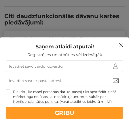
Citi daudzfunkcionālās dāvanu kartes
piedāvājumi:
Pārskatīt citus daudzfunkcionālās dāvanu kartes
TOP piedāvājumus
Saņem atlaidi atpūtai!
Reģistrējies un atpūties vēl izdevīgāk
Līdzīgi atpūtas piedāvājumi
ĪPAŠAIS!
Atpūtas piedāvājums
Apraksts
Kontakti
Noteikumi
Atsa
Piekrītu, ka mani personas dati (e-pasts) tiks apstrādāti tiešā
mārketinga nolūkos, lai nosūtītu jaunumus. Vairāk par -
Konfidencialitātes politiku
.
(Varat atteikties jebkurā mirklī)
GRIBU