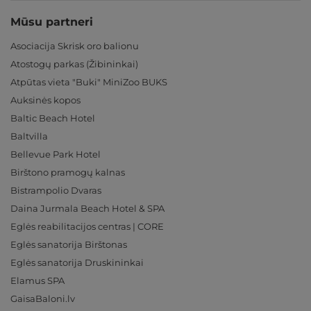
Mūsu partneri
Asociacija Skrisk oro balionu
Atostogų parkas (Žibininkai)
Atpūtas vieta "Buki" MiniZoo BUKS
Auksinės kopos
Baltic Beach Hotel
Baltvilla
Bellevue Park Hotel
Birštono pramogų kalnas
Bistrampolio Dvaras
Daina Jurmala Beach Hotel & SPA
Eglės reabilitacijos centras | CORE
Eglės sanatorija Birštonas
Eglės sanatorija Druskininkai
Elamus SPA
GaisaBaloni.lv