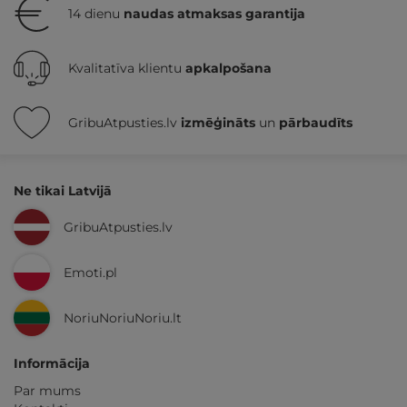
14 dienu
naudas atmaksas garantija
Kvalitatīva klientu
apkalpošana
GribuAtpusties.lv
izmēģināts
un
pārbaudīts
Ne tikai Latvijā
GribuAtpusties.lv
Emoti.pl
NoriuNoriuNoriu.lt
Informācija
Par mums