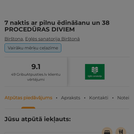
7 naktis ar pilnu ēdināšanu un 38
PROCEDŪRAS DIVIEM
Birštona
,
Eglės sanatorija Birštonā
Vairāku mērķu ceļazīme
9.1
49 GribuAtpusties.lv klientu
vērtējumi
Atpūtas piedāvājums
Apraksts
Kontakti
Noteik
Jūsu atpūtā iekļauts: