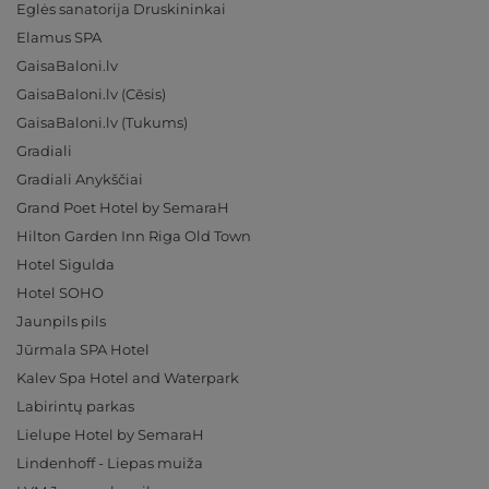
Eglės sanatorija Druskininkai
Elamus SPA
GaisaBaloni.lv
GaisaBaloni.lv (Cēsis)
GaisaBaloni.lv (Tukums)
Gradiali
Gradiali Anykščiai
Grand Poet Hotel by SemaraH
Hilton Garden Inn Riga Old Town
Hotel Sigulda
Hotel SOHO
Jaunpils pils
Jūrmala SPA Hotel
Kalev Spa Hotel and Waterpark
Labirintų parkas
Lielupe Hotel by SemaraH
Lindenhoff - Liepas muiža