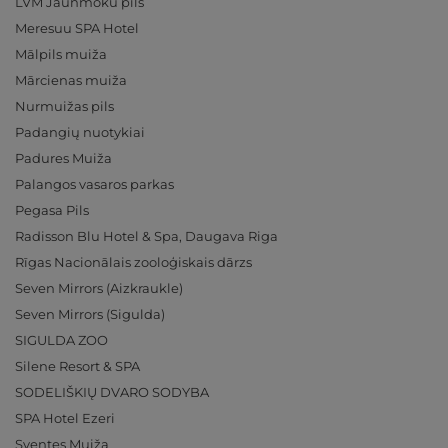
LVM Jaunmoku pils
Meresuu SPA Hotel
Mālpils muiža
Mārcienas muiža
Nurmuižas pils
Padangių nuotykiai
Padures Muiža
Palangos vasaros parkas
Pegasa Pils
Radisson Blu Hotel & Spa, Daugava Riga
Rīgas Nacionālais zooloģiskais dārzs
Seven Mirrors (Aizkraukle)
Seven Mirrors (Sigulda)
SIGULDA ZOO
Silene Resort & SPA
SODELIŠKIŲ DVARO SODYBA
SPA Hotel Ezeri
Sventes Muiža