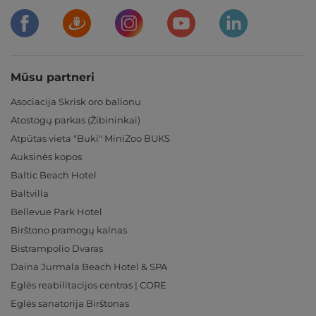
Mūsu partneri
Asociacija Skrisk oro balionu
Atostogų parkas (Žibininkai)
Atpūtas vieta "Buki" MiniZoo BUKS
Auksinės kopos
Baltic Beach Hotel
Baltvilla
Bellevue Park Hotel
Birštono pramogų kalnas
Bistrampolio Dvaras
Daina Jurmala Beach Hotel & SPA
Eglės reabilitacijos centras | CORE
Eglės sanatorija Birštonas