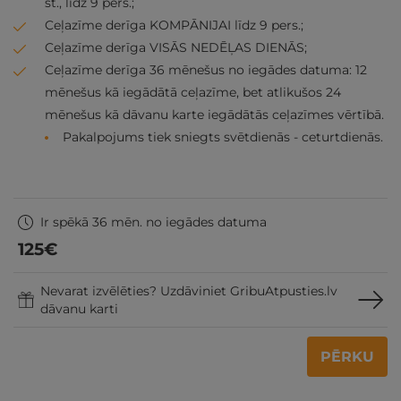
st., līdz 9 pers.;
Ceļazīme derīga KOMPĀNIJAI līdz 9 pers.;
Ceļazīme derīga VISĀS NEDĒĻAS DIENĀS;
Ceļazīme derīga 36 mēnešus no iegādes datuma: 12
mēnešus kā iegādātā ceļazīme, bet atlikušos 24
mēnešus kā dāvanu karte iegādātās ceļazīmes vērtībā.
Pakalpojums tiek sniegts svētdienās - ceturtdienās.
Ir spēkā 36 mēn. no iegādes datuma
125
€
Nevarat izvēlēties? Uzdāviniet GribuAtpusties.lv
dāvanu karti
PĒRKU