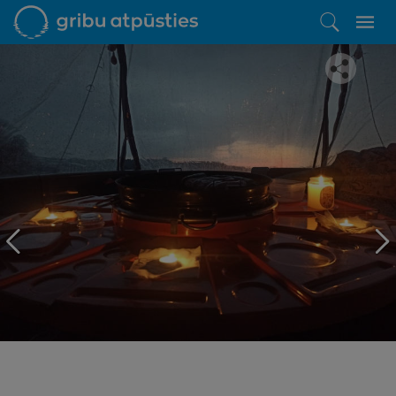
Iepatikās šis piedāvājums?
Līdz brīnišķīgai atpūtai atlikuši tikai daži soļi
PĒRKU