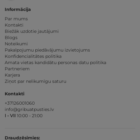
Informācija
Par mums
Kontakti
Biežāk uzdotie jautājumi
Blogs
Noteikumi
Pakalpojumu piedāvājumu izvietojums
Konfidencialitātes politika
Amata vietas kandidātu personas datu politika
Partneriem
Karjera
Ziņot par nelikumīgu saturu
Kontakti
+37126001060
info@gribuatpusties.lv
I - VII
10:00 - 21:00
Draudzēsimies: