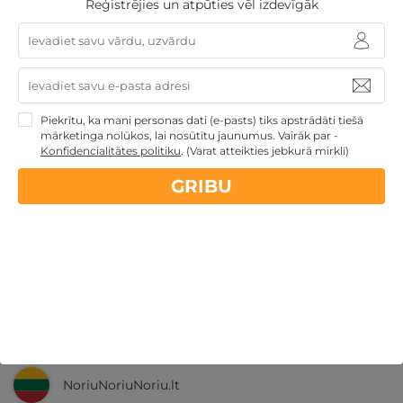
Reģistrējies un atpūties vēl izdevīgāk
Nekādas
apkalpošanas un administrācijas
maksas
14 dienu
naudas atmaksas garantija
Piekrītu, ka mani personas dati (e-pasts) tiks apstrādāti tiešā
mārketinga nolūkos, lai nosūtītu jaunumus. Vairāk par -
Kvalitatīva klientu
apkalpošana
Konfidencialitātes politiku
.
(Varat atteikties jebkurā mirklī)
GRIBU
GribuAtpusties.lv
izmēģināts
un
pārbaudīts
Ne tikai Latvijā
GribuAtpusties.lv
Emoti.pl
NoriuNoriuNoriu.lt