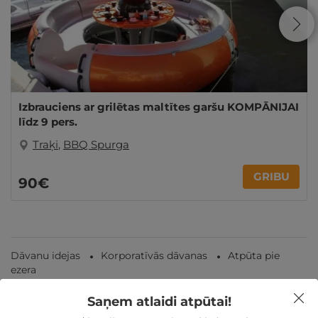
Izbrauciens ar grilētas maltītes garšu KOMPĀNIJAI
līdz 9 pers.
Traķi
,
BBQ Spurga
GRIBU
90€
Dāvanu idejas
Korporatīvās dāvanas
Atpūta pie
ezera
Saņem atlaidi atpūtai!