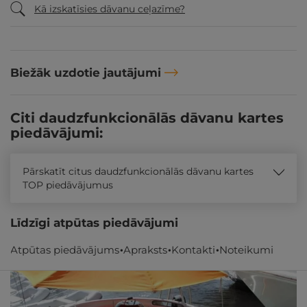
Kā izskatīsies dāvanu ceļazīme?
Biežāk uzdotie jautājumi
Citi daudzfunkcionālās dāvanu kartes
piedāvājumi:
Pārskatīt citus daudzfunkcionālās dāvanu kartes
TOP piedāvājumus
Līdzīgi atpūtas piedāvājumi
Atpūtas piedāvājums
Apraksts
Kontakti
Noteikumi