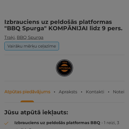
Izbrauciens uz peldošās platformas
"BBQ Spurga" KOMPĀNIJAI līdz 9 pers.
Traķi
,
BBQ Spurga
Vairāku mērķu ceļazīme
Atpūtas piedāvājums
Apraksts
Kontakti
Noteik
Jūsu atpūtā iekļauts:
Izbrauciens uz peldošās platformas BBQ
- 1 reizi, 3