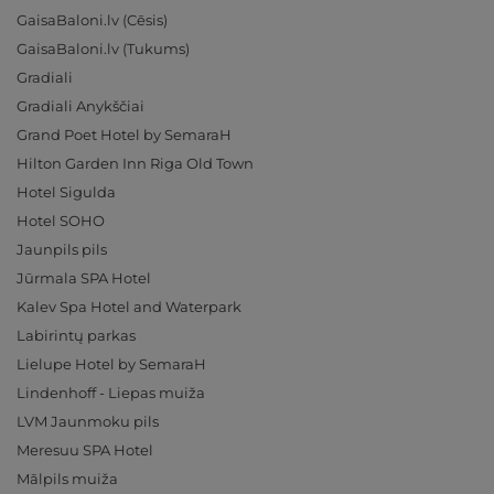
GaisaBaloni.lv (Cēsis)
GaisaBaloni.lv (Tukums)
Gradiali
Gradiali Anykščiai
Grand Poet Hotel by SemaraH
Hilton Garden Inn Riga Old Town
Hotel Sigulda
Hotel SOHO
Jaunpils pils
Jūrmala SPA Hotel
Kalev Spa Hotel and Waterpark
Labirintų parkas
Lielupe Hotel by SemaraH
Lindenhoff - Liepas muiža
LVM Jaunmoku pils
Meresuu SPA Hotel
Mālpils muiža