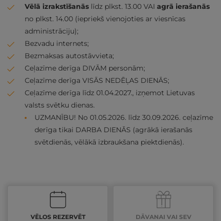
Vēlā izrakstīšanās
līdz plkst. 13.00 VAI
agrā ierašanās
no plkst. 14.00 (iepriekš vienojoties ar viesnīcas
administrāciju);
Bezvadu internets;
Bezmaksas autostāvvieta;
Ceļazīme derīga DIVĀM personām;
Ceļazīme derīga VISĀS NEDĒĻAS DIENĀS;
Ceļazīme derīga līdz 01.04.2027., izņemot Lietuvas
valsts svētku dienas.
UZMANĪBU! No 01.05.2026. līdz 30.09.2026. ceļazīme
derīga tikai DARBA DIENĀS (agrākā ierašanās
svētdienās, vēlākā izbraukšana piektdienās).
VĒLOS REZERVĒT
DĀVANAI VAI SEV