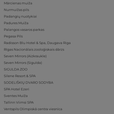
Mārcienas muiža
Nurmuižas pils
Padangių nuotykiai
Padures Muiža
Palangos vasaros parkas
Pegasa Pils
Radisson Blu Hotel & Spa, Daugava Riga
Rīgas Nacionālais zooloģiskais dārzs
Seven Mirrors (Aizkraukle)
Seven Mirrors (Sigulda)
SIGULDA ZOO
Silene Resort & SPA
SODELIŠKIŲ DVARO SODYBA
SPA Hotel Ezeri
Sventes Muiža
Tallinn Viimsi SPA
Ventspils Olimpiskā centra viesnīca