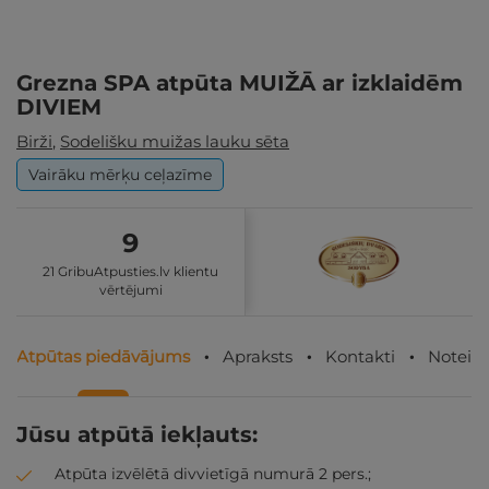
Grezna SPA atpūta MUIŽĀ ar izklaidēm
DIVIEM
Birži
,
Sodelišku muižas lauku sēta
Vairāku mērķu ceļazīme
9
21 GribuAtpusties.lv klientu
vērtējumi
Atpūtas piedāvājums
Apraksts
Kontakti
Noteik
Jūsu atpūtā iekļauts:
Atpūta izvēlētā divvietīgā numurā 2 pers.;