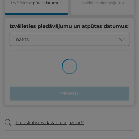
Izvēlēties atpūtas datumus
Izvēlēties piedāvājumu
Izvēlieties piedāvājumu un atpūtas datumus:
1 nakts
PĒRKU
Kā izskatīsies dāvanu ceļazīme?