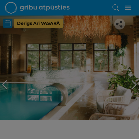
Derīgs Arī VASARĀ
Iepatikās šis piedāvājums?
Līdz brīnišķīgai atpūtai atlikuši tikai daži soļi
PĒRKU