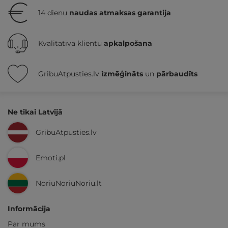
14 dienu
naudas atmaksas garantija
Kvalitatīva klientu
apkalpošana
GribuAtpusties.lv
izmēģināts
un
pārbaudīts
Ne tikai Latvijā
GribuAtpusties.lv
Emoti.pl
NoriuNoriuNoriu.lt
Informācija
Par mums