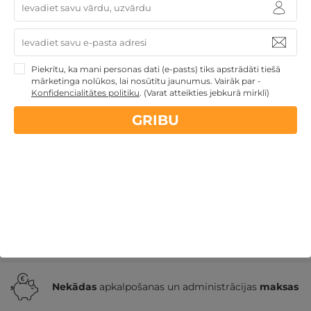
Skaistas SPA brīvdienas ar izklaidēm 3 pers.
Piekrītu, ka mani personas dati (e-pasts) tiks apstrādāti tiešā
ĢIMENEI
mārketinga nolūkos, lai nosūtītu jaunumus. Vairāk par -
Konfidencialitātes politiku
.
(Varat atteikties jebkurā mirklī)
Birži
,
Sodelišku muižas lauku sēta
GRIBU
124€
130€
no
GRIBU
par nakti
Atpūtai Valentīndienā
Derīgs arī VASARĀ
Atpūta
muižās un pilīs
Atpūta valsts svētkos
Romantiska
atpūta pārim
Atpūta diviem
Nekādas
apkalpošanas un administrācijas
maksas