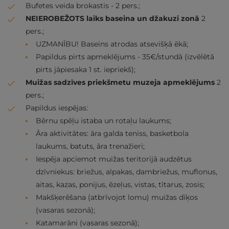
Bufetes veida brokastis - 2 pers.;
NEIEROBEŽOTS laiks baseina un džakuzi zonā
2
pers.;
UZMANĪBU! Baseins atrodas atsevišķā ēkā;
Papildus pirts apmeklējums - 35€/stundā (izvēlētā
pirts jāpiesaka 1 st. iepriekš);
Muižas sadzīves priekšmetu muzeja apmeklējums
2
pers.;
Papildus iespējas:
Bērnu spēļu istaba un rotaļu laukums;
Āra aktivitātes: āra galda teniss, basketbola
laukums, batuts, āra trenažieri;
Iespēja apciemot muižas teritorijā audzētus
dzīvniekus: briežus, alpakas, dambriežus, muflonus,
aitas, kazas, ponijus, ēzeļus, vistas, tītarus, zosis;
Makšķerēšana (atbrīvojot lomu) muižas dīķos
(vasaras sezonā);
Katamarāni (vasaras sezonā);