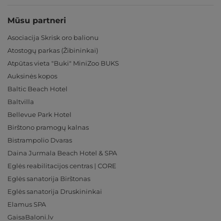
Mūsu partneri
Asociacija Skrisk oro balionu
Atostogų parkas (Žibininkai)
Atpūtas vieta "Buki" MiniZoo BUKS
Auksinės kopos
Baltic Beach Hotel
Baltvilla
Bellevue Park Hotel
Birštono pramogų kalnas
Bistrampolio Dvaras
Daina Jurmala Beach Hotel & SPA
Eglės reabilitacijos centras | CORE
Eglės sanatorija Birštonas
Eglės sanatorija Druskininkai
Elamus SPA
GaisaBaloni.lv