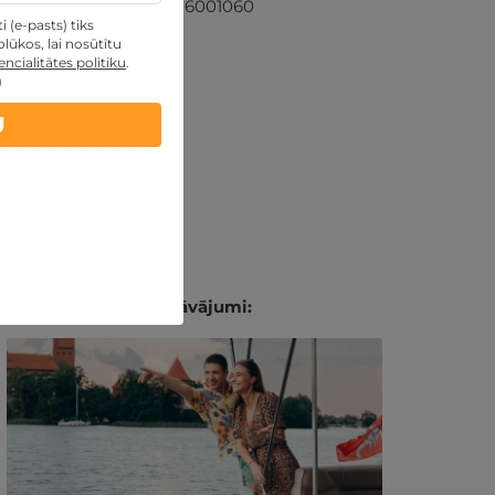
+371 26001060
 (e-pasts) tiks
lūkos, lai nosūtītu
ncialitātes politiku
.
)
U
Līdzīgi atpūtas piedāvājumi: