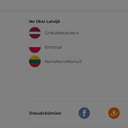
Ne tikai Latvijā
GribuAtpusties.lv
Emoti.pl
NoriuNoriuNoriu.lt
Draudzēsimies: