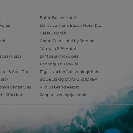
s
Baltic Beach Hotel
varas
Daina Jurmala Beach Hotel & SPA
GaisaBaloni.lv
iai
Grand Poet Hotel by SemaraH
Jūrmala SPA Hotel
iepas muiža
LVM Jaunmoku pils
s
Padangių nuotykiai
Radisson Blu Hotel & Spa, Daugava Riga
Rīgas Nacionālais zooloģiskais dārzs
& SPA
SODELIŠKIŲ DVARO SODYBA
Ventspils Olimpiskā centra viesnīca
Vilnius Grand Resort
ide SPA Hotel
Zoopark zoologijos sodas