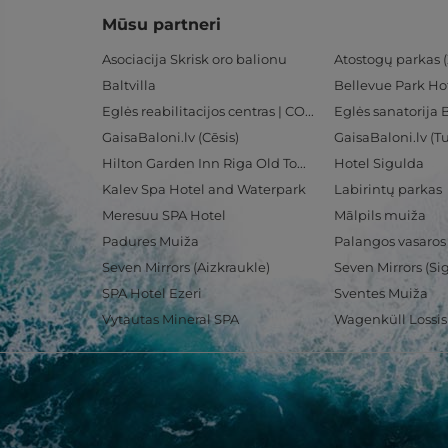
Mūsu partneri
Asociacija Skrisk oro balionu
Atostogų parkas (
Baltvilla
Bellevue Park Ho
Eglės reabilitacijos centras | CORE
Eglės sanatorija 
GaisaBaloni.lv (Cēsis)
GaisaBaloni.lv (
Hilton Garden Inn Riga Old Town
Hotel Sigulda
Kalev Spa Hotel and Waterpark
Labirintų parkas
Meresuu SPA Hotel
Mālpils muiža
Padures Muiža
Palangos vasaros
Seven Mirrors (Aizkraukle)
Seven Mirrors (Si
SPA Hotel Ezeri
Sventes Muiža
Vytautas Mineral SPA
Wagenküll Lossi