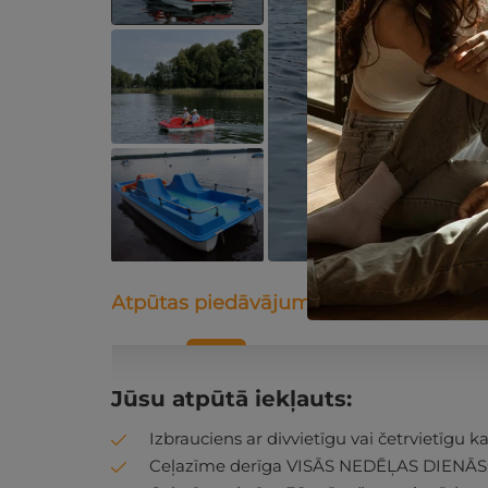
Atpūtas piedāvājums
Apraksts
K
Jūsu atpūtā iekļauts:
Izbrauciens ar divvietīgu vai četrvietīgu kat
Ceļazīme derīga VISĀS NEDĒĻAS DIENĀS