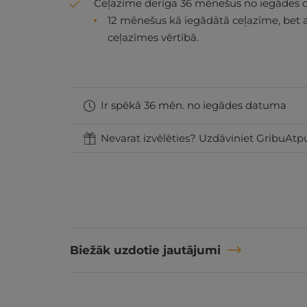
Ceļazīme derīga 36 mēnešus no iegādes 
12 mēnešus kā iegādātā ceļazīme, bet 
ceļazīmes vērtībā.
Ir spēkā 36 mēn. no iegādes datuma
Nevarat izvēlēties? Uzdāviniet GribuAtpu
Biežāk uzdotie jautājumi