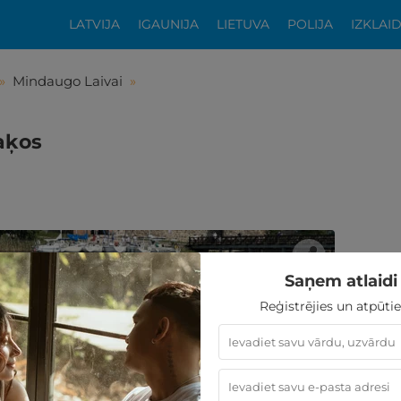
LATVIJA
IGAUNIJA
LIETUVA
POLIJA
IZKLAI
»
Mindaugo Laivai
»
aķos
Saņem atlaidi 
Reģistrējies un atpūtie
tikās šis piedāvājums?
ķīgai atpūtai atlikuši tikai daži soļi