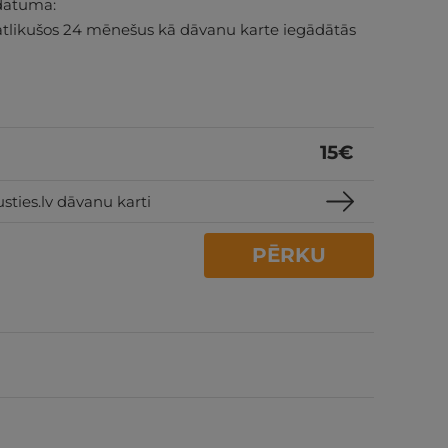
datuma:
atlikušos 24 mēnešus kā dāvanu karte iegādātās
15
€
sties.lv dāvanu karti
PĒRKU