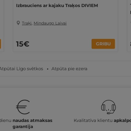
Izbrauciens ar kajaku Traķos DIVIEM
Traķi
,
Mindaugo Laivai
15€
GRIBU
Atpūtai Līgo svētkos
Atpūta pie ezera
 dienu
naudas atmaksas
Kvalitatīva klientu
apkalp
garantija