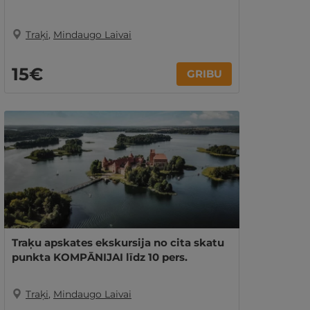
Traķi
,
Mindaugo Laivai
15€
GRIBU
Traķu apskates ekskursija no cita skatu
punkta KOMPĀNIJAI līdz 10 pers.
Traķi
,
Mindaugo Laivai