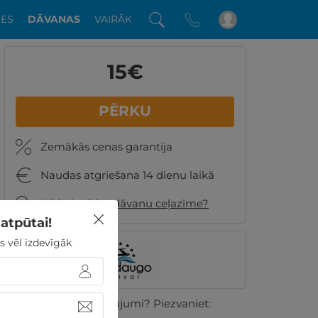
DES
DĀVANAS
VAIRĀK
15
€
PĒRKU
Zemākās cenas garantija
Naudas atgriešana 14 dienu laikā
Kā izskatīsies dāvanu ceļazīme?
atpūtai!
s vēl izdevīgāk
Vai ir kādi jautājumi? Piezvaniet: