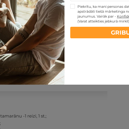
Piekrītu, ka mani personas dati
apstrādāti tiešā mārketinga no
jaunumus. Vairāk par -
Konfide
(Varat atteikties jebkurā mirklī
GRIB
PĒRKU
ontakti
Noteikumi
amarānu -1 reizi, 1 st.;
;