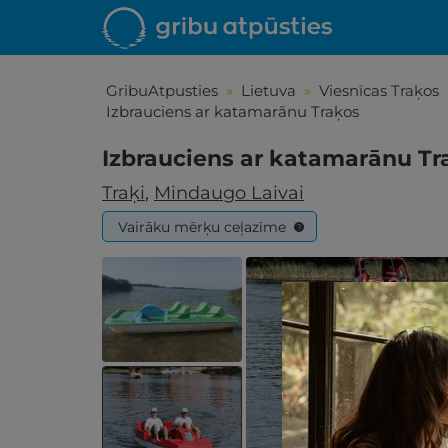
GribuAtpusties
»
Lietuva
»
Viesnīcas Traķos
Izbrauciens ar katamarānu Traķos
Izbrauciens ar katamarānu Tr
Traķi
,
Mindaugo Laivai
Vairāku mērķu ceļazīme
?
Iepa
Līdz brīniš