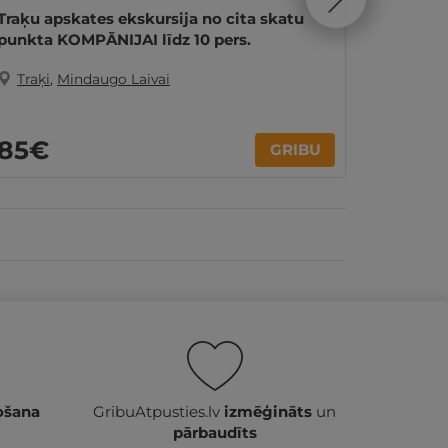
Traķu apskates ekskursija no cita skatu
Izbrauc
punkta KOMPĀNIJAI līdz 10 pers.
KOMPĀNI
Traķi
,
Mindaugo Laivai
Traķi
,
85€
130
GRIBU
ošana
GribuAtpusties.lv
izmēģināts
un
pārbaudīts