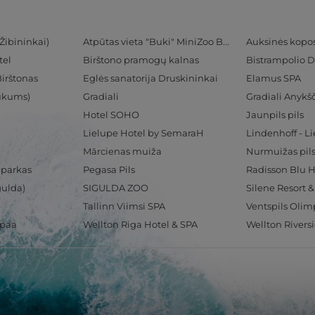
Žibininkai)
Atpūtas vieta "Buki" MiniZoo BUKS
Auksinės kopo
tel
Birštono pramogų kalnas
Bistrampolio D
Birštonas
Eglės sanatorija Druskininkai
Elamus SPA
Tukums)
Gradiali
Gradiali Anykšč
Hotel SOHO
Jaunpils pils
Lielupe Hotel by SemaraH
Lindenhoff - L
Mārcienas muiža
Nurmuižas pil
 parkas
Pegasa Pils
gulda)
SIGULDA ZOO
Silene Resort 
Tallinn Viimsi SPA
spaa
Wellton Riga Hotel & SPA
Wellton Rivers