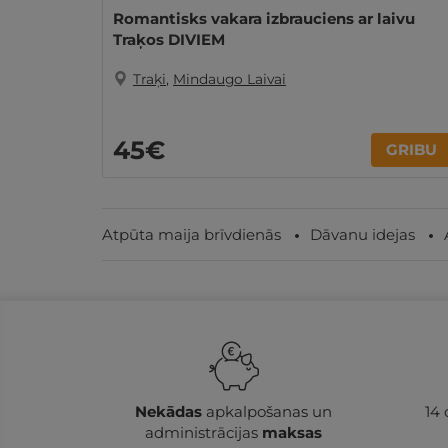
Romantisks vakara izbrauciens ar laivu
Traķos DIVIEM
Traķi
,
Mindaugo Laivai
45€
GRIBU
Atpūta maija brīvdienās
Dāvanu idejas
Nekādas
apkalpošanas un
14
administrācijas
maksas