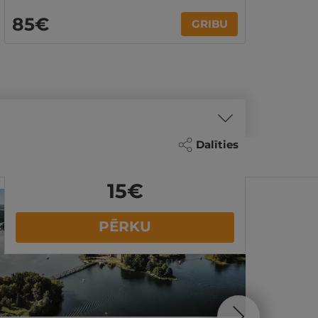
85€
GRIBU
Dalīties
15
€
PĒRKU