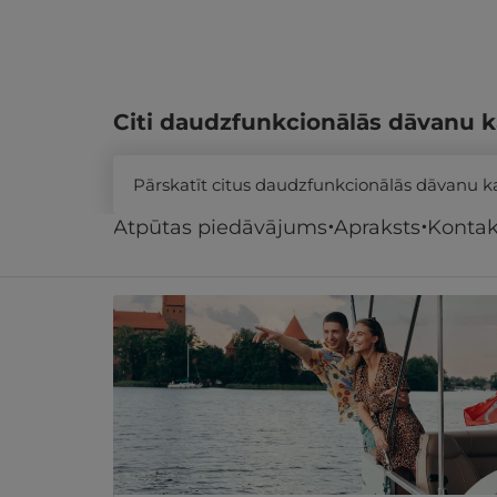
Citi daudzfunkcionālās dāvanu k
Pārskatīt citus daudzfunkcionālās dāvanu 
Atpūtas piedāvājums
Apraksts
Kontak
Līdzīgi atpūtas piedāvājumi