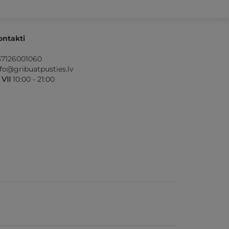
ontakti
37126001060
nfo@gribuatpusties.lv
- VII
10:00 - 21:00