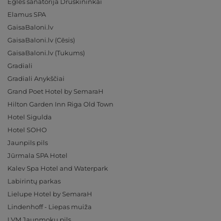
Eglės sanatorija Druskininkai
Elamus SPA
GaisaBaloni.lv
GaisaBaloni.lv (Cēsis)
GaisaBaloni.lv (Tukums)
Gradiali
Gradiali Anykščiai
Grand Poet Hotel by SemaraH
Hilton Garden Inn Riga Old Town
Hotel Sigulda
Hotel SOHO
Jaunpils pils
Jūrmala SPA Hotel
Kalev Spa Hotel and Waterpark
Labirintų parkas
Lielupe Hotel by SemaraH
Lindenhoff - Liepas muiža
LVM Jaunmoku pils