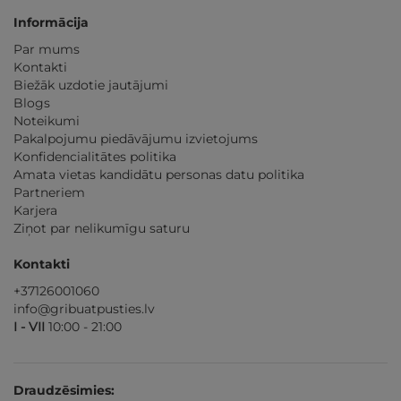
Informācija
Par mums
Kontakti
Biežāk uzdotie jautājumi
Blogs
Noteikumi
Pakalpojumu piedāvājumu izvietojums
Konfidencialitātes politika
Amata vietas kandidātu personas datu politika
Partneriem
Karjera
Ziņot par nelikumīgu saturu
Kontakti
+37126001060
info@gribuatpusties.lv
I - VII
10:00 - 21:00
Draudzēsimies: