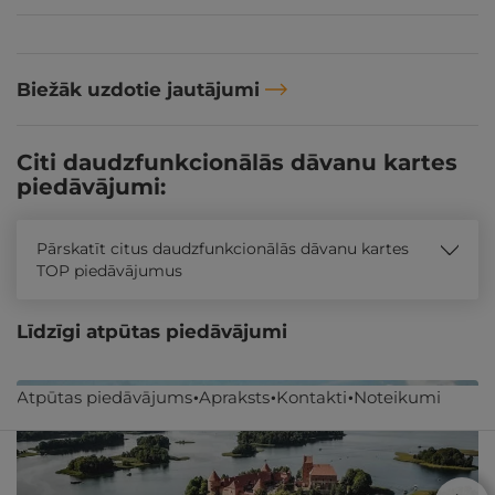
Biežāk uzdotie jautājumi
Citi daudzfunkcionālās dāvanu kartes
piedāvājumi:
Pārskatīt citus daudzfunkcionālās dāvanu kartes
TOP piedāvājumus
Līdzīgi atpūtas piedāvājumi
Atpūtas piedāvājums
Apraksts
Kontakti
Noteikumi