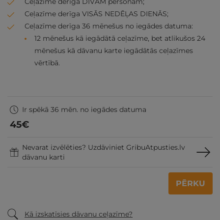
Ceļazīme derīga DIVĀM personām;
Ceļazīme derīga VISĀS NEDĒĻAS DIENĀS;
Ceļazīme derīga 36 mēnešus no iegādes datuma:
12 mēnešus kā iegādātā ceļazīme, bet atlikušos 24
mēnešus kā dāvanu karte iegādātās ceļazīmes
vērtībā.
Ir spēkā 36 mēn. no iegādes datuma
45
€
Nevarat izvēlēties? Uzdāviniet GribuAtpusties.lv
dāvanu karti
PĒRKU
Kā izskatīsies dāvanu ceļazīme?