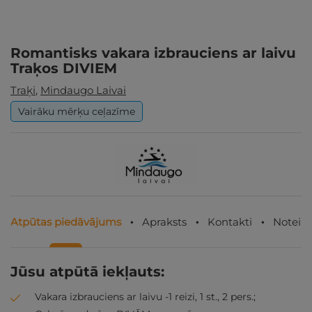
Romantisks vakara izbrauciens ar laivu
Traķos DIVIEM
Traķi
,
Mindaugo Laivai
Vairāku mērķu ceļazīme
Atpūtas piedāvājums
Apraksts
Kontakti
Noteik
Jūsu atpūtā iekļauts:
Vakara izbrauciens ar laivu -1 reizi, 1 st., 2 pers.;