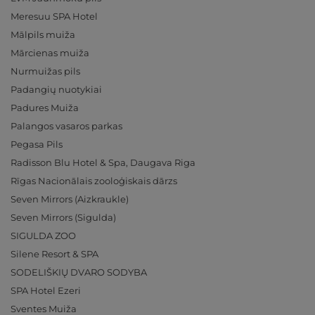
Meresuu SPA Hotel
Mālpils muiža
Mārcienas muiža
Nurmuižas pils
Padangių nuotykiai
Padures Muiža
Palangos vasaros parkas
Pegasa Pils
Radisson Blu Hotel & Spa, Daugava Riga
Rīgas Nacionālais zooloģiskais dārzs
Seven Mirrors (Aizkraukle)
Seven Mirrors (Sigulda)
SIGULDA ZOO
Silene Resort & SPA
SODELIŠKIŲ DVARO SODYBA
SPA Hotel Ezeri
Sventes Muiža