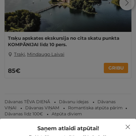
Traķu apskates ekskursija no cita skatu punkta
KOMPĀNIJAI līdz 10 pers.
Traķi
,
Mindaugo Laivai
GRIBU
85€
Dāvanas TĒVA DIENĀ
Dāvanu idejas
Dāvanas
VIŅAI
Dāvanas VIŅAM
Romantiska atpūta pārim
Dāvanas līdz 100€
Atpūta diviem
Saņem atlaidi atpūtai!