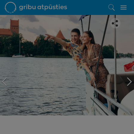
Iepatikās šis piedāvājums?
Līdz brīnišķīgai atpūtai atlikuši tikai daži soļi
PĒRKU