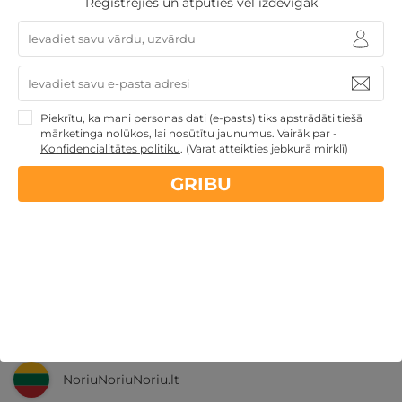
Reģistrējies un atpūties vēl izdevīgāk
Nekādas
apkalpošanas un administrācijas
maksas
14 dienu
naudas atmaksas garantija
Piekrītu, ka mani personas dati (e-pasts) tiks apstrādāti tiešā
Kvalitatīva klientu
apkalpošana
mārketinga nolūkos, lai nosūtītu jaunumus. Vairāk par -
Konfidencialitātes politiku
.
(Varat atteikties jebkurā mirklī)
GRIBU
GribuAtpusties.lv
izmēģināts
un
pārbaudīts
Ne tikai Latvijā
GribuAtpusties.lv
Emoti.pl
NoriuNoriuNoriu.lt