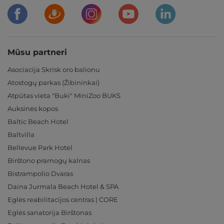
Mūsu partneri
Asociacija Skrisk oro balionu
Atostogų parkas (Žibininkai)
Atpūtas vieta "Buki" MiniZoo BUKS
Auksinės kopos
Baltic Beach Hotel
Baltvilla
Bellevue Park Hotel
Birštono pramogų kalnas
Bistrampolio Dvaras
Daina Jurmala Beach Hotel & SPA
Eglės reabilitacijos centras | CORE
Eglės sanatorija Birštonas