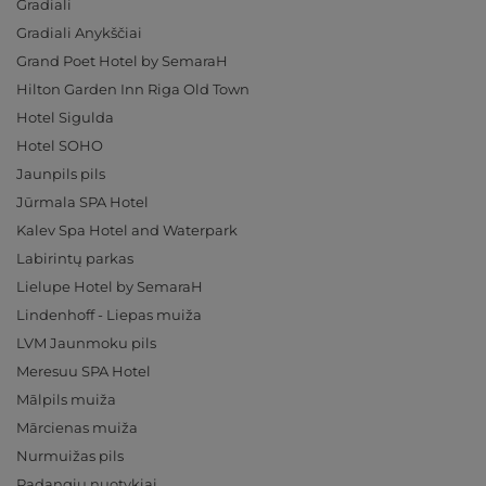
Gradiali
Gradiali Anykščiai
Grand Poet Hotel by SemaraH
Hilton Garden Inn Riga Old Town
Hotel Sigulda
Hotel SOHO
Jaunpils pils
Jūrmala SPA Hotel
Kalev Spa Hotel and Waterpark
Labirintų parkas
Lielupe Hotel by SemaraH
Lindenhoff - Liepas muiža
LVM Jaunmoku pils
Meresuu SPA Hotel
Mālpils muiža
Mārcienas muiža
Nurmuižas pils
Padangių nuotykiai