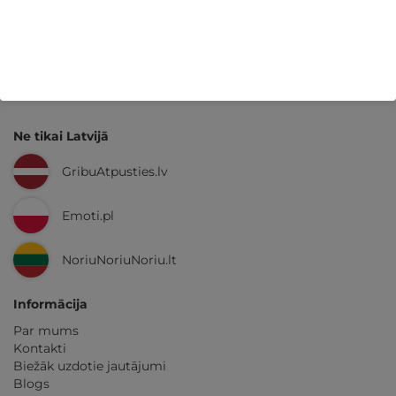
Kvalitatīva klientu
apkalpošana
GribuAtpusties.lv
izmēģināts
un
pārbaudīts
Ne tikai Latvijā
GribuAtpusties.lv
Emoti.pl
NoriuNoriuNoriu.lt
Informācija
Par mums
Kontakti
Biežāk uzdotie jautājumi
Blogs