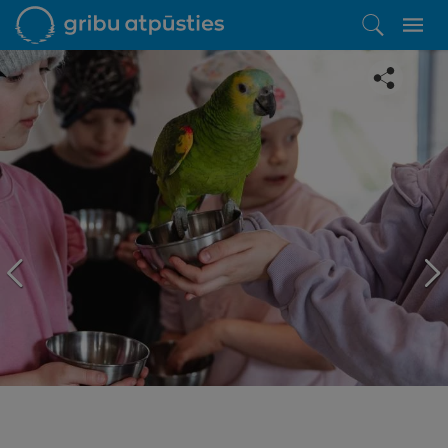
Iepatikās šis piedāvājums?
Līdz brīnišķīgai atpūtai atlikuši tikai daži soļi
PĒRKU