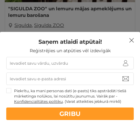
"SIGULDA ZOO" un lemuru mājas apmeklējums un
lemuru barošana
Sigulda
,
Sigulda ZOO
GRIBU
13€
Saņem atlaidi atpūtai!
no
Reģistrējies un atpūties vēl izdevīgāk
Ziemassvētku dāvanas
Dāvanas Sieviešu dienā
Dāvanas līdz 100€
Piekrītu, ka mani personas dati (e-pasts) tiks apstrādāti tiešā
mārketinga nolūkos, lai nosūtītu jaunumus. Vairāk par -
Konfidencialitātes politiku
.
(Varat atteikties jebkurā mirklī)
Nekādas
apkalpošanas un administrācijas
maksas
GRIBU
14 dienu
naudas atmaksas garantija