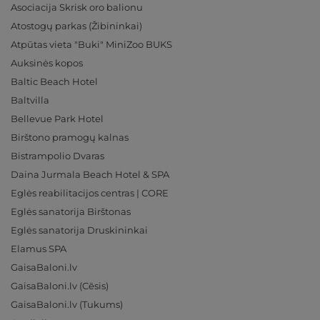
Asociacija Skrisk oro balionu
Atostogų parkas (Žibininkai)
Atpūtas vieta "Buki" MiniZoo BUKS
Auksinės kopos
Baltic Beach Hotel
Baltvilla
Bellevue Park Hotel
Birštono pramogų kalnas
Bistrampolio Dvaras
Daina Jurmala Beach Hotel & SPA
Eglės reabilitacijos centras | CORE
Eglės sanatorija Birštonas
Eglės sanatorija Druskininkai
Elamus SPA
GaisaBaloni.lv
GaisaBaloni.lv (Cēsis)
GaisaBaloni.lv (Tukums)