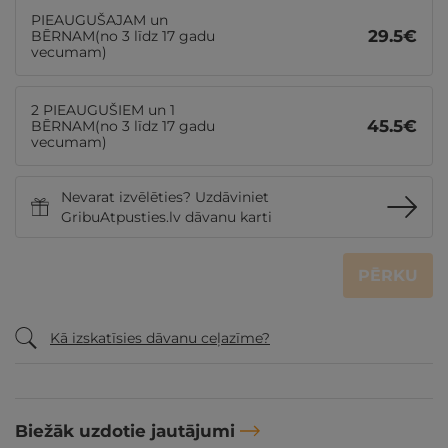
PIEAUGUŠAJAM un
29.5
€
BĒRNAM(no 3 līdz 17 gadu
vecumam)
2 PIEAUGUŠIEM un 1
45.5
€
BĒRNAM(no 3 līdz 17 gadu
vecumam)
Nevarat izvēlēties? Uzdāviniet
GribuAtpusties.lv dāvanu karti
PĒRKU
Kā izskatīsies dāvanu ceļazīme?
Biežāk uzdotie jautājumi