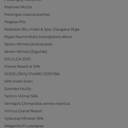
Padures Muiža
Palangos vasaros parkas
Pegasa Pils
Radisson Blu Hotel & Spa, Daugava Riga
Rīgas Nacionālais zooloģiskais dārzs
Seven Mirrors (Aizkraukle)
Seven Mirrors (Sigulda)
SIGULDA ZOO
Silene Resort & SPA
SODELIŠKIŲ DVARO SODYBA
SPA Hotel Ezeri
Sventes Muiža
Tallinn Viimsi SPA
Ventspils Olimpiskā centra viesnīca
Vilnius Grand Resort
Vytautas Mineral SPA
Wagenküll Lossispaa