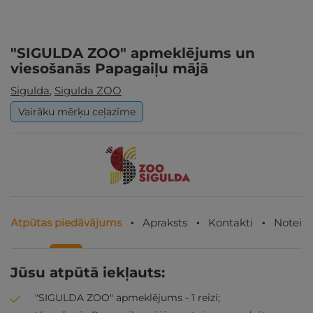
"SIGULDA ZOO" apmeklējums un
viesošanās Papagaiļu mājā
Sigulda
,
Sigulda ZOO
Vairāku mērķu ceļazīme
Atpūtas piedāvājums
Apraksts
Kontakti
Noteik
Jūsu atpūtā iekļauts:
"SIGULDA ZOO" apmeklējums - 1 reizi;