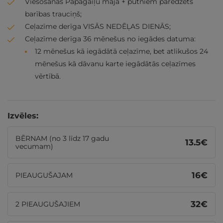
Viesošanās Papagaiļu mājā + putniem paredzēts
barības trauciņš;
Ceļazīme derīga VISĀS NEDĒĻAS DIENĀS;
Ceļazīme derīga 36 mēnešus no iegādes datuma:
12 mēnešus kā iegādātā ceļazīme, bet atlikušos 24
mēnešus kā dāvanu karte iegādātās ceļazīmes
vērtībā.
Izvēles:
BĒRNAM (no 3 līdz 17 gadu
13.5
€
vecumam)
16
€
PIEAUGUŠAJAM
32
€
2 PIEAUGUŠAJIEM