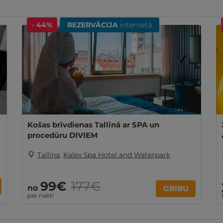
- 44%
REZERVĀCIJA
internetā
Košas brīvdienas Tallinā ar SPA un
procedūru DIVIEM
Tallina
,
Kalev Spa Hotel and Waterpark
99€
177€
no
GRIBU
par nakti