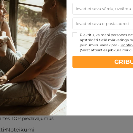
129
€
sties.lv dāvanu karti
Piekrītu, ka mani personas dati
apstrādāti tiešā mārketinga no
jaunumus. Vairāk par -
Konfide
MAINĪT
(Varat atteikties jebkurā mirklī
GRIB
artes piedāvājumi:
kartes TOP piedāvājumus
ti
Noteikumi