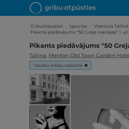
GribuAtpusties
»
Igaunija
»
Viesnīcas Tallinā
Pikants piedāvājums "50 Greja nokrāsas" 1. un 
Pikants piedāvājums "50 Greja
Tallina
,
Meriton Old Town Garden Hot
Vairāku mērķu ceļazīme
?
Iepa
Līdz brīniš