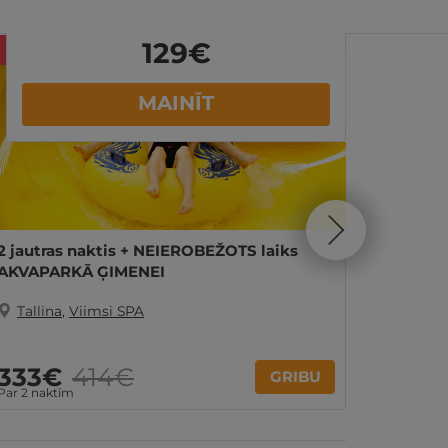
129
€
Akcija
- 19%
- 61%
MAINĪT
2 jautras naktis + NEIEROBEŽOTS laiks
Jautras
AKVAPARKĀ ĢIMENEI
izklaid
Tallina
,
Viimsi SPA
Tallin
13
333€
414€
GRIBU
no
Par 2 naktīm
par nakti