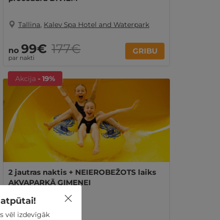
Tallina
,
Kalev Spa Hotel and Waterpark
99€
177€
no
GRIBU
par nakti
Akcija
- 19%
2 jautras naktis + NEIEROBEŽOTS laiks
AKVAPARKĀ ĢIMENEI
atpūtai!
Tallina
,
Viimsi SPA
s vēl izdevīgāk