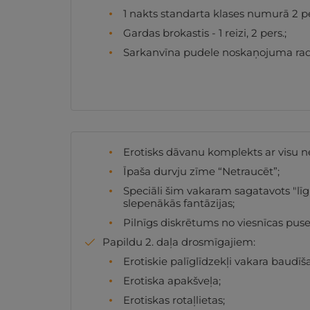
1 nakts standarta klases numurā 2 pe
Gardas brokastis - 1 reizi, 2 pers.;
Sarkanvīna pudele noskaņojuma radīša
Erotisks dāvanu komplekts ar visu ne
Īpaša durvju zīme “Netraucēt”;
Speciāli šim vakaram sagatavots "līg
slepenākās fantāzijas;
Pilnīgs diskrētums no viesnīcas puse
Papildu 2. daļa drosmīgajiem:
Erotiskie palīglīdzekļi vakara baudīš
Erotiska apakšveļa;
Erotiskas rotaļlietas;