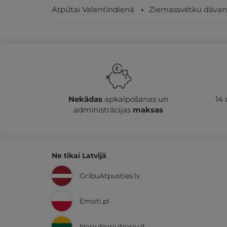
Atpūtai Valentīndienā
Ziemassvētku dāvan
Nekādas
apkalpošanas un
14
administrācijas
maksas
Ne tikai Latvijā
GribuAtpusties.lv
Emoti.pl
NoriuNoriuNoriu.lt