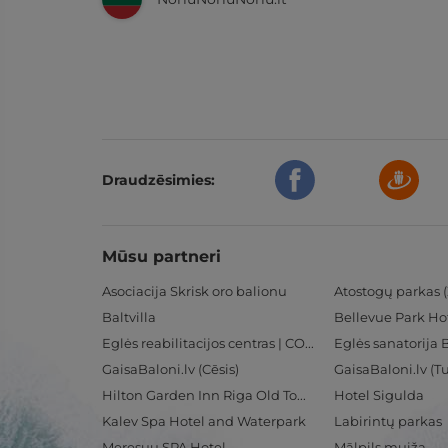
Draudzēsimies:
Mūsu partneri
Asociacija Skrisk oro balionu
Atostogų parkas (
Baltvilla
Bellevue Park Ho
Eglės reabilitacijos centras | CORE
Eglės sanatorija 
GaisaBaloni.lv (Cēsis)
GaisaBaloni.lv (
Hilton Garden Inn Riga Old Town
Hotel Sigulda
Kalev Spa Hotel and Waterpark
Labirintų parkas
Meresuu SPA Hotel
Mālpils muiža