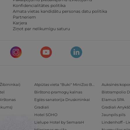
Konfidencialitātes politika
Amata vietas kandidātu personas datu politika
Partneriem
Karjera
Ziņot par nelikumīgu saturu
Žibininkai)
Atpūtas vieta "Buki" MiniZoo BUKS
Auksinės kopo
tel
Birštono pramogų kalnas
Bistrampolio D
Birštonas
Eglės sanatorija Druskininkai
Elamus SPA
Tukums)
Gradiali
Gradiali Anykšč
Hotel SOHO
Jaunpils pils
Lielupe Hotel by SemaraH
Lindenhoff - L
Mārcienas muiža
Nurmuižas pil