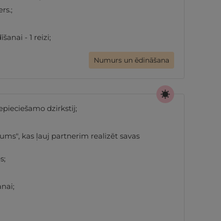
rs.;
nai - 1 reizi;
Numurs un ēdināšana
pieciešamo dzirkstij;
ums", kas ļauj partnerim realizēt savas
s;
anai;