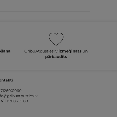
ošana
GribuAtpusties.lv
izmēģināts
un
pārbaudīts
ontakti
37126001060
nfo@gribuatpusties.lv
- VII
10:00 - 21:00