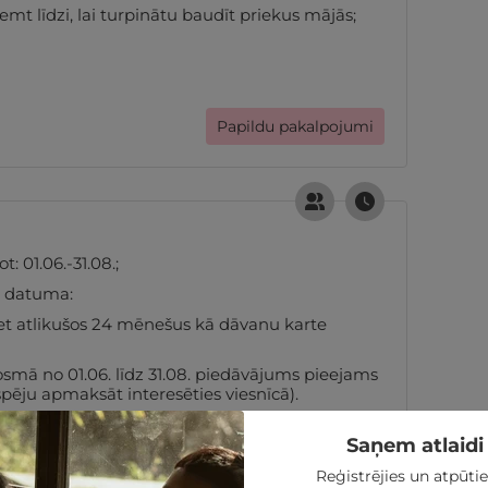
ņemt līdzi, lai turpinātu baudīt priekus mājās;
Papildu pakalpojumi
 01.06.-31.08.;
s datuma:
et atlikušos 24 mēnešus kā dāvanu karte
osmā no 01.06. līdz 31.08. piedāvājums pieejams
pēju apmaksāt interesēties viesnīcā).
Saņem atlaidi 
Derīguma termiņš un nosacījumi
Reģistrējies un atpūtie