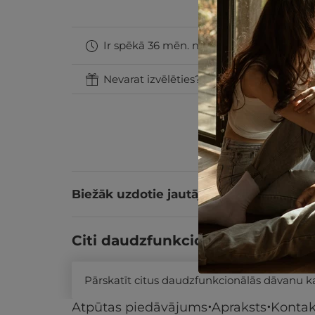
Ir spēkā 36 mēn. no iegādes datuma
Nevarat izvēlēties? Uzdāviniet GribuAtpu
Biežāk uzdotie jautājumi
Citi daudzfunkcionālās dāvanu k
Pārskatīt citus daudzfunkcionālās dāvanu 
Atpūtas piedāvājums
Apraksts
Kontak