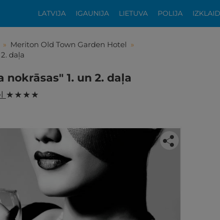
LATVIJA
IGAUNIJA
LIETUVA
POLIJA
IZKLAI
»
Meriton Old Town Garden Hotel
»
2. daļa
 nokrāsas" 1. un 2. daļa
el
★ ★ ★ ★
tikās šis piedāvājums?
ķīgai atpūtai atlikuši tikai daži soļi