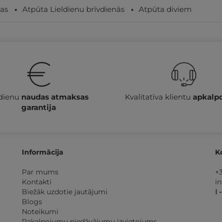
as
Atpūta Lieldienu brīvdienās
Atpūta diviem
 dienu
naudas atmaksas
Kvalitatīva klientu
apkalp
garantija
Informācija
K
Par mums
+
Kontakti
i
Biežāk uzdotie jautājumi
I 
Blogs
Noteikumi
Pakalpojumu piedāvājumu izvietojums