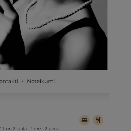
PĒRKU
ontakti
Noteikumi
un 2. daļa - 1 reizi, 2 pers.: