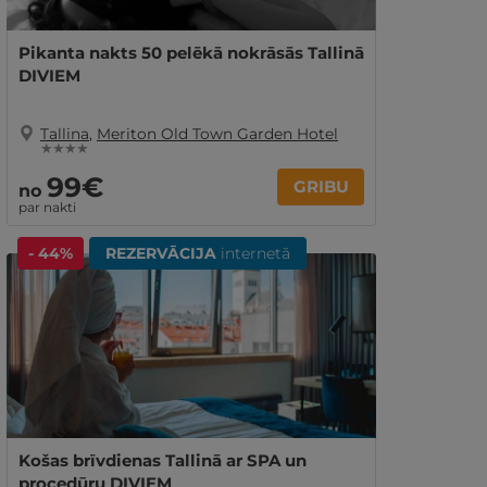
Pikanta nakts 50 pelēkā nokrāsās Tallinā
DIVIEM
Tallina
,
Meriton Old Town Garden Hotel
★ ★ ★ ★
99€
GRIBU
no
par nakti
- 44%
REZERVĀCIJA
internetā
Košas brīvdienas Tallinā ar SPA un
procedūru DIVIEM