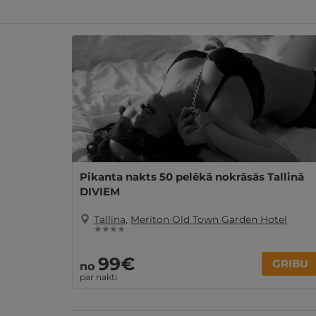
Līdzīgi atpūtas piedāvājumi
Pikanta nakts 50 pelēkā nokrāsās Tallinā
DIVIEM
Tallina
,
Meriton Old Town Garden Hotel
★ ★ ★ ★
99€
GRIBU
no
par nakti