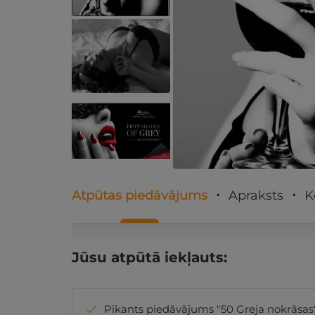
Atpūtas piedāvājums
Apraksts
K
Jūsu atpūtā iekļauts:
Pikants piedāvājums "50 Greja nokrāsas" 1. 