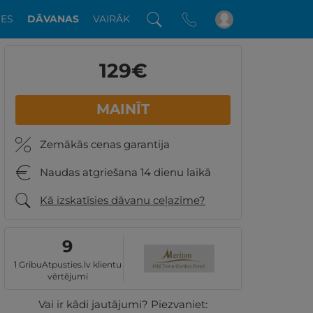
DES
DĀVANAS
VAIRĀK
129
€
MAINĪT
Zemākās cenas garantija
Naudas atgriešana 14 dienu laikā
Kā izskatīsies dāvanu ceļazīme?
9
1 GribuAtpusties.lv klientu
vērtējumi
Vai ir kādi jautājumi? Piezvaniet: