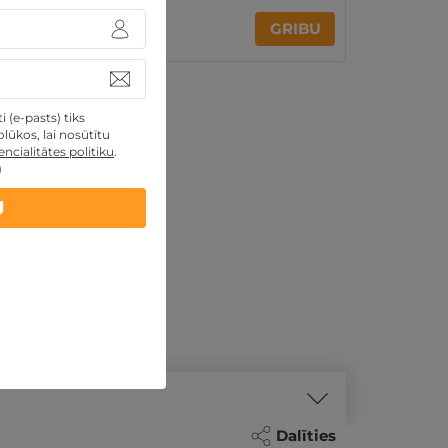
333€
414€
GRIBU
Par 2 naktīm
 (e-pasts) tiks
lūkos, lai nosūtītu
ncialitātes politiku
.
)
U
Dalīties