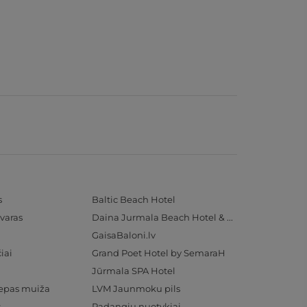
s
Baltic Beach Hotel
varas
Daina Jurmala Beach Hotel & SPA
GaisaBaloni.lv
iai
Grand Poet Hotel by SemaraH
Jūrmala SPA Hotel
iepas muiža
LVM Jaunmoku pils
s
Padangių nuotykiai