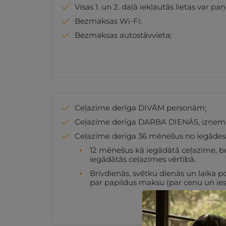
Visas 1. un 2. daļā iekļautās lietas var pa
Bezmaksas Wi-Fi;
Bezmaksas autostāvvieta;
Ceļazīme derīga DIVĀM personām;
Ceļazīme derīga DARBA DIENĀS, izņemot:
Ceļazīme derīga 36 mēnešus no iegāde
12 mēnešus kā iegādātā ceļazīme, b
iegādātās ceļazīmes vērtībā.
Brīvdienās, svētku dienās un laika p
par papildus maksu (par cenu un ies