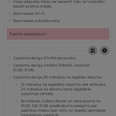
Visas iekļautās lietas var paņemt līdzi, lai turpinātu
baudīt priekus mājās;
Bezmaksas Wi-Fi;
Bezmaksas autostāvvieta;
Papildu pakalpojumi
Ceļazīme derīga DIVĀM personām;
Ceļazīme derīga DARBA DIENĀS, izņemot:
01.06.-31.08.;
Ceļazīme derīga 36 mēnešus no iegādes datuma:
12 mēnešus kā iegādātā ceļazīme, bet atlikušos
24 mēnešus kā dāvanu karte iegādātās
ceļazīmes vērtībā;
Brīvdienās, svētku dienās un laika posmā no
01.06. līdz 31.08. piedāvājums pieejams par
papildus maksu (par cenu un iespēju apmaksāt
interesēties viesnīcā).