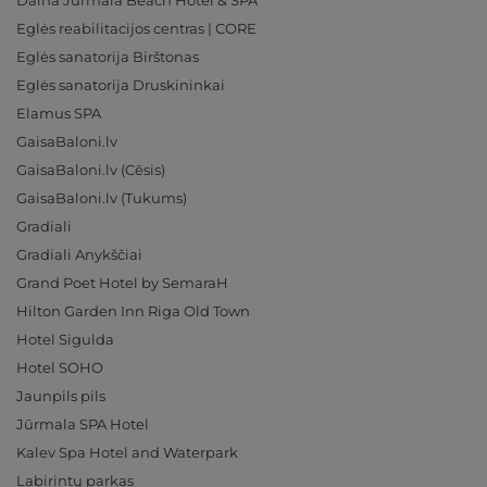
Daina Jurmala Beach Hotel & SPA
Eglės reabilitacijos centras | CORE
Eglės sanatorija Birštonas
Eglės sanatorija Druskininkai
Elamus SPA
GaisaBaloni.lv
GaisaBaloni.lv (Cēsis)
GaisaBaloni.lv (Tukums)
Gradiali
Gradiali Anykščiai
Grand Poet Hotel by SemaraH
Hilton Garden Inn Riga Old Town
Hotel Sigulda
Hotel SOHO
Jaunpils pils
Jūrmala SPA Hotel
Kalev Spa Hotel and Waterpark
Labirintų parkas