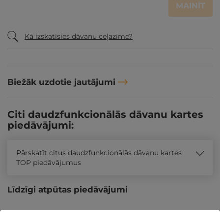
MAINĪT
Kā izskatīsies dāvanu ceļazīme?
Biežāk uzdotie jautājumi
Citi daudzfunkcionālās dāvanu kartes
piedāvājumi:
Pārskatīt citus daudzfunkcionālās dāvanu kartes
TOP piedāvājumus
Līdzīgi atpūtas piedāvājumi
Atpūtas piedāvājums
Apraksts
Kontakti
Noteikumi