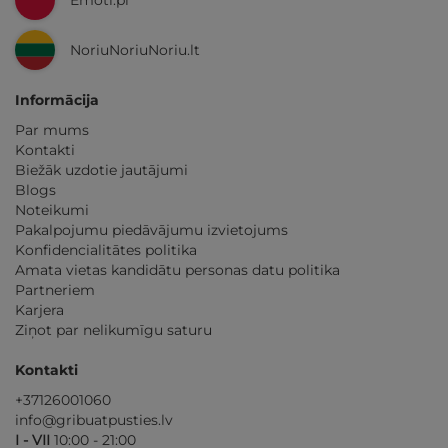
Emoti.pl
NoriuNoriuNoriu.lt
Informācija
Par mums
Kontakti
Biežāk uzdotie jautājumi
Blogs
Noteikumi
Pakalpojumu piedāvājumu izvietojums
Konfidencialitātes politika
Amata vietas kandidātu personas datu politika
Partneriem
Karjera
Ziņot par nelikumīgu saturu
Kontakti
+37126001060
info@gribuatpusties.lv
I - VII
10:00 - 21:00