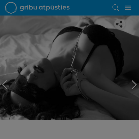
Iepatikās šis piedāvājums?
Līdz brīnišķīgai atpūtai atlikuši tikai daži soļi
PĒRKU