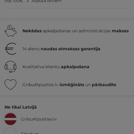
līdz 100€
Atpūta diviem
Nekādas
apkalpošanas un administrācijas
maksas
14 dienu
naudas atmaksas garantija
Kvalitatīva klientu
apkalpošana
GribuAtpusties.lv
izmēģināts
un
pārbaudīts
Ne tikai Latvijā
GribuAtpusties.lv