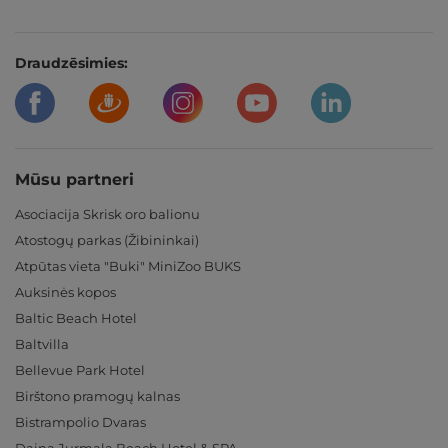
Draudzēsimies:
Mūsu partneri
Asociacija Skrisk oro balionu
Atostogų parkas (Žibininkai)
Atpūtas vieta "Buki" MiniZoo BUKS
Auksinės kopos
Baltic Beach Hotel
Baltvilla
Bellevue Park Hotel
Birštono pramogų kalnas
Bistrampolio Dvaras