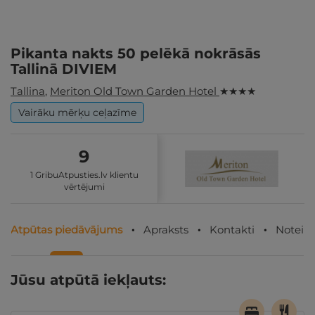
Pikanta nakts 50 pelēkā nokrāsās
Tallinā DIVIEM
Tallina
,
Meriton Old Town Garden Hotel
★ ★ ★ ★
Vairāku mērķu ceļazīme
9
1 GribuAtpusties.lv klientu
vērtējumi
Atpūtas piedāvājums
Apraksts
Kontakti
Noteik
Jūsu atpūtā iekļauts: