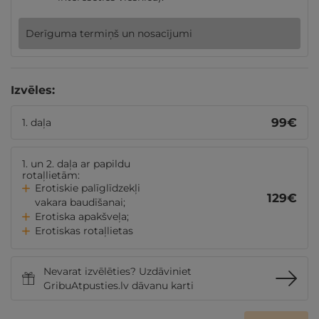
Derīguma termiņš un nosacījumi
Izvēles:
99
€
1. daļa
1. un 2. daļa ar papildu
rotaļlietām:
Erotiskie palīglīdzekļi
129
€
vakara baudīšanai;
Erotiska apakšveļa;
Erotiskas rotaļlietas
Nevarat izvēlēties? Uzdāviniet
GribuAtpusties.lv dāvanu karti