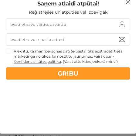
Saņem atlaidi atpūtai!
Reģistrējies un atpūties vēl izdevīgāk
Piekrītu, ka mani personas dati (e-pasts) tiks apstrādāti tiešā
mārketinga nolūkos, lai nosūtītu jaunumus. Vairāk par -
Konfidencialitātes politiku
.
(Varat atteikties jebkurā mirklī)
Pikants piedāvājums "50 Greja nokrāsas" 1. un 2.
daļa
GRIBU
Tallina
,
Meriton Old Town Garden Hotel
★ ★ ★ ★
GRIBU
129€
par nakti
Atpūtai Valentīndienā
Ziemassvētku dāvanas
Atpūta
Lieldienu brīvdienās
Atpūta valsts svētkos
Dāvanas