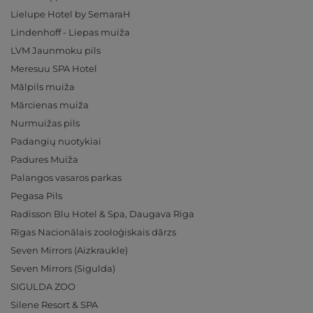
Lielupe Hotel by SemaraH
Lindenhoff - Liepas muiža
LVM Jaunmoku pils
Meresuu SPA Hotel
Mālpils muiža
Mārcienas muiža
Nurmuižas pils
Padangių nuotykiai
Padures Muiža
Palangos vasaros parkas
Pegasa Pils
Radisson Blu Hotel & Spa, Daugava Riga
Rīgas Nacionālais zooloģiskais dārzs
Seven Mirrors (Aizkraukle)
Seven Mirrors (Sigulda)
SIGULDA ZOO
Silene Resort & SPA