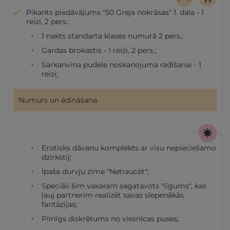
Pikants piedāvājums "50 Greja nokrāsas" 1. daļa - 1
reizi, 2 pers.:
1 nakts standarta klases numurā 2 pers.;
Gardas brokastis - 1 reizi, 2 pers.;
Sarkanvīna pudele noskaņojuma radīšanai - 1
reizi;
Numurs un ēdināšana
Erotisks dāvanu komplekts ar visu nepieciešamo
dzirkstij;
Īpaša durvju zīme "Netraucēt";
Speciāli šim vakaram sagatavots "līgums", kas
ļauj partnerim realizēt savas slepenākās
fantāzijas;
Pilnīgs diskrētums no viesnīcas puses;