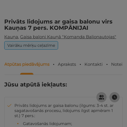
Privāts lidojums ar gaisa balonu virs
Kauņas 7 pers. KOMPĀNIJAI
Kauņa
,
Gaisa baloni Kauņā "Komanda Balionautojas"
Vairāku mērķu ceļazīme
Atpūtas piedāvājums
Apraksts
Kontakti
Noteik
Jūsu atpūtā iekļauts:
Privāts lidojums ar gaisa balonu (ilgums: 3-4 st. ar
sagatavošanās procesu, lidojums ilgst apmēram 1
st.) 7 pers.:
Gatavošanās lidojumam;