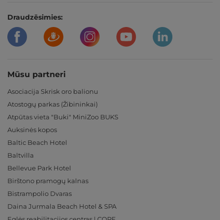
Draudzēsimies:
Mūsu partneri
Asociacija Skrisk oro balionu
Atostogų parkas (Žibininkai)
Atpūtas vieta "Buki" MiniZoo BUKS
Auksinės kopos
Baltic Beach Hotel
Baltvilla
Bellevue Park Hotel
Birštono pramogų kalnas
Bistrampolio Dvaras
Daina Jurmala Beach Hotel & SPA
Eglės reabilitacijos centras | CORE