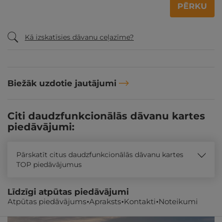
PĒRKU
Kā izskatīsies dāvanu ceļazīme?
Biežāk uzdotie jautājumi
Citi daudzfunkcionālās dāvanu kartes
piedāvājumi:
Pārskatīt citus daudzfunkcionālās dāvanu kartes
TOP piedāvājumus
Līdzīgi atpūtas piedāvājumi
Atpūtas piedāvājums
Apraksts
Kontakti
Noteikumi