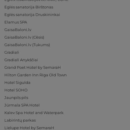
Eglės sanatorija Birštonas
Eglės sanatorija Druskininkai
Elamus SPA
GaisaBaloni.lv
GaisaBaloni.lv (Cēsis)
GaisaBaloni.lv (Tukums)
Gradiali
Gradiali Anykščiai
Grand Poet Hotel by SemaraH
Hilton Garden Inn Riga Old Town
Hotel Sigulda
Hotel SOHO
Jaunpils pils
Jūrmala SPA Hotel
Kalev Spa Hotel and Waterpark
Labirintų parkas
Lielupe Hotel by SemaraH