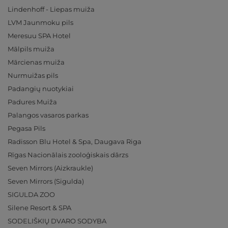
Lindenhoff - Liepas muiža
LVM Jaunmoku pils
Meresuu SPA Hotel
Mālpils muiža
Mārcienas muiža
Nurmuižas pils
Padangių nuotykiai
Padures Muiža
Palangos vasaros parkas
Pegasa Pils
Radisson Blu Hotel & Spa, Daugava Riga
Rīgas Nacionālais zooloģiskais dārzs
Seven Mirrors (Aizkraukle)
Seven Mirrors (Sigulda)
SIGULDA ZOO
Silene Resort & SPA
SODELIŠKIŲ DVARO SODYBA