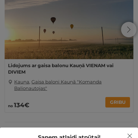
Lidojums ar gaisa balonu Kauņā VIENAM vai
DIVIEM
Kauņa
,
Gaisa baloni Kauņā "Komanda
Balionautojas"
GRIBU
134€
no
Ziemassvētku dāvanas
Saņem atlaidi atpūtai!