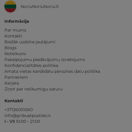
NoriuNoriuNoriu.lt
Informācija
Par mums
Kontakti
Biežāk uzdotie jautājumi
Blogs
Noteikumi
Pakalpojumu piedāvājumu izvietojums
Konfidencialitātes politika
Amata vietas kandidātu personas datu politika
Partneriem
Karjera
Ziņot par nelikumīgu saturu
Kontakti
+37126001060
info@gribuatpusties.lv
I - VII
10:00 - 21:00