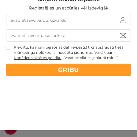
Reģistrējies un atpūties vēl izdevīgāk
Nekādas
apkalpošanas un administrācijas
maksas
14 dienu
naudas atmaksas garantija
Piekrītu, ka mani personas dati (e-pasts) tiks apstrādāti tiešā
mārketinga nolūkos, lai nosūtītu jaunumus. Vairāk par -
Konfidencialitātes politiku
.
(Varat atteikties jebkurā mirklī)
Kvalitatīva klientu
apkalpošana
GRIBU
GribuAtpusties.lv
izmēģināts
un
pārbaudīts
Ne tikai Latvijā
GribuAtpusties.lv
Emoti.pl