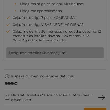
Lidojums ar gaisa balonu virs Kauņas;
Lidojuma apdrošināšana;
Ceļazīme derīga 7 pers. KOMPĀNIJAI;
Ceļazīme derīga VISĀS NEDĒĻAS DIENĀS;
Ceļazīme derīga 36 mēnešus no iegādes datuma: 12
mēnešus kā ieteiktā dāvana + 24 mēnešus kā
GribuAtpusties.lv dāvanu karte.
Derīguma termiņš un nosacījumi
Ir spēkā 36 mēn. no iegādes datuma
999
€
Nevarat izvēlēties? Uzdāviniet GribuAtpusties.lv
dāvanu karti