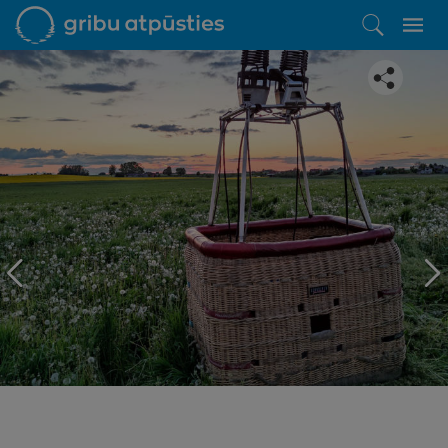
Iepatikās šis piedāvājums?
Līdz brīnišķīgai atpūtai atlikuši tikai daži soļi
PĒRKU