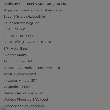
Radisson Blu Hotel & Spa, Daugava Riga
Rīgas Nacionālais zooloģiskais dārzs
Seven Mirrors (Aizkraukle)
Seven Mirrors (Sigulda)
SIGULDA ZOO
Silene Resort & SPA
SODELIŠKIŲ DVARO SODYBA
SPA Hotel Ezeri
Sventes Muiža
Tallinn Viimsi SPA
Ventspils Olimpiskā centra viesnīca
Vilnius Grand Resort
Vytautas Mineral SPA
Wagenküll Lossispaa
Wellton Riga Hotel & SPA
Wellton Riverside SPA Hotel
Zoopark zoologijos sodas