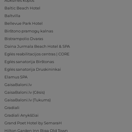
Auksinės kopos
Baltic Beach Hotel
Baltvilla
Bellevue Park Hotel
Birštono pramogų kalnas
Bistrampolio Dvaras
Daina Jurmala Beach Hotel & SPA
Eglės reabilitacijos centras | CORE
Eglės sanatorija Birštonas
Eglės sanatorija Druskininkai
Elamus SPA
GaisaBaloni.lv
GaisaBaloni.lv (Cēsis)
GaisaBaloni.lv (Tukums)
Gradiali
Gradiali Anykščiai
Grand Poet Hotel by SemaraH
Hilton Garden Inn Riga Old Town