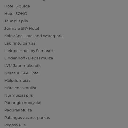
Hotel Sigulda
Hotel SOHO
Jaunpils pils
Jūrmala SPA Hotel
Kalev Spa Hotel and Waterpark
Labirintų parkas
Lielupe Hotel by SemaraH
Lindenhoff - Liepas muiža
LVM Jaunmoku pils
Meresuu SPA Hotel
Mālpils muiža
Mārcienas muiža
Nurmuižas pils
Padangių nuotykiai
Padures Muiža
Palangos vasaros parkas
Pegasa Pils