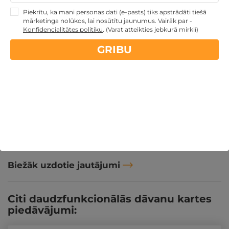
2 naktis | 6 pers. ĢIMENEI vai
1170
€
KOMPĀNIJAI | Silver Villa |
Piekrītu, ka mani personas dati (e-pasts) tiks apstrādāti tiešā
derīgs: visu gadu
mārketinga nolūkos, lai nosūtītu jaunumus. Vairāk par -
Konfidencialitātes politiku
.
(Varat atteikties jebkurā mirklī)
Nevarat izvēlēties? Uzdāviniet
GRIBU
GribuAtpusties.lv dāvanu karti
PĒRKU
Kā izskatīsies dāvanu ceļazīme?
Biežāk uzdotie jautājumi
Citi daudzfunkcionālās dāvanu kartes
piedāvājumi: