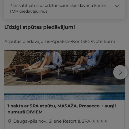
Pārskatīt citus daudzfunkcionālās dāvanu kartes
TOP piedāvājumus
Līdzīgi atpūtas piedāvājumi
Atpūtas piedāvājums
Apraksts
Kontakti
Noteikumi
1 nakts ar SPA atpūtu, MASĀŽA, Prosecco + augļi
numurā DIVIEM
Daugavpils nov.
,
Silene Resort & SPA
★ ★ ★ ★