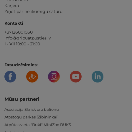
Karjera
Ziņot par nelikumīgu saturu
Kontakti
+37126001060
info@gribuatpusties.lv
I - VII
10:00 - 21:00
Draudzēsimies:
Mūsu partneri
Asociacija Skrisk oro balionu
Atostogų parkas (Žibininkai)
Atpūtas vieta "Buki" MiniZoo BUKS