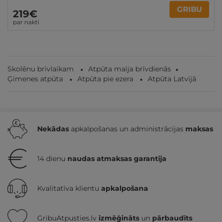
GRIBU
219€
par nakti
Skolēnu brīvlaikam
Atpūta maija brīvdienās
Ģimenes atpūta
Atpūta pie ezera
Atpūta Latvijā
Nekādas
apkalpošanas un administrācijas
maksas
14 dienu
naudas atmaksas garantija
Kvalitatīva klientu
apkalpošana
GribuAtpusties.lv
izmēģināts
un
pārbaudīts