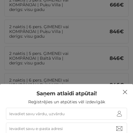
2 naktis | 5 pers. ĢIMENEI vai
666
€
KOMPĀNIJAI | Puķu Villa |
derīgs: visu gadu
2 naktis | 6 pers. ĢIMENEI vai
846
€
KOMPĀNIJAI | Puķu Villa |
derīgs: visu gadu
2 naktis | 5 pers. ĢIMENEI vai
846
€
KOMPĀNIJAI | Baltā Villa |
derīgs: visu gadu
2 naktis | 6 pers. ĢIMENEI vai
846
€
KOMPĀNIJAI | Baltā Villa |
derīgs: visu gadu
Saņem atlaidi atpūtai!
Reģistrējies un atpūties vēl izdevīgāk
2 naktis | 5 pers. ĢIMENEI vai
1170
€
KOMPĀNIJAI | Silver Villa |
derīgs: visu gadu