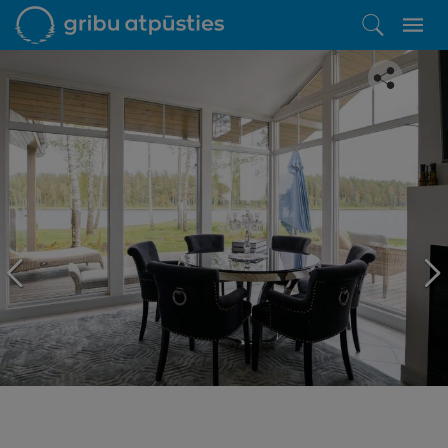
Iepatikās šis piedāvājums?
Līdz brīnišķīgai atpūtai atlikuši tikai daži soļi
PĒRKU