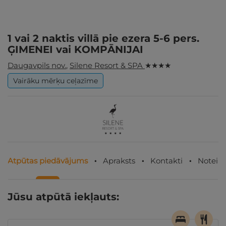
1 vai 2 naktis villā pie ezera 5-6 pers.
ĢIMENEI vai KOMPĀNIJAI
Daugavpils nov.
,
Silene Resort & SPA
★ ★ ★ ★
Vairāku mērķu ceļazīme
Atpūtas piedāvājums
Apraksts
Kontakti
Noteik
Jūsu atpūtā iekļauts: