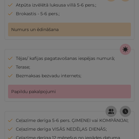
Atpūta izvēlētā luksusa villā 5-6 pers.;
Brokastis - 5-6 pers.;
Numurs un ēdināšana
Tējas/ kafijas pagatavošanas iespējas numurā;
Terase;
Bezmaksas bezvadu internets;
Papildu pakalpojumi
Ceļazīme derīga 5-6 pers. ĢIMENEI vai KOMPĀNIJAI;
Ceļazīme derīga VISĀS NEDĒĻAS DIENĀS;
Ceļazīme derīga 12 mēnešus no iegādes datuma.