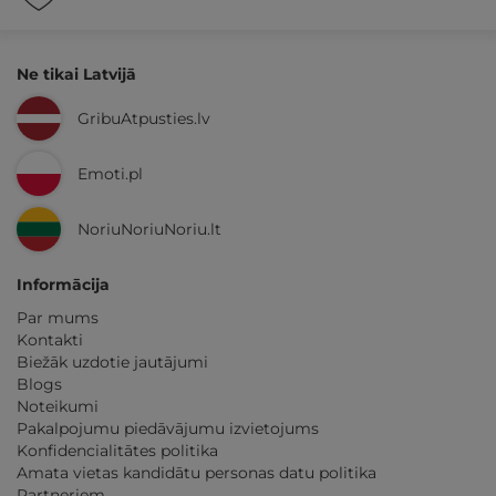
Ne tikai Latvijā
GribuAtpusties.lv
Emoti.pl
NoriuNoriuNoriu.lt
Informācija
Par mums
Kontakti
Biežāk uzdotie jautājumi
Blogs
Noteikumi
Pakalpojumu piedāvājumu izvietojums
Konfidencialitātes politika
Amata vietas kandidātu personas datu politika
Partneriem