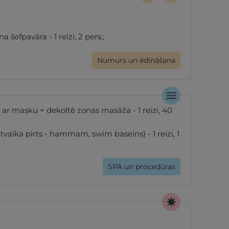
šefpavāra - 1 reizi, 2 pers.;
Numurs un ēdināšana
r masku + dekoltē zonas masāža - 1 reizi, 40
aika pirts - hammam, swim baseins) - 1 reizi, 1
SPA un procedūras