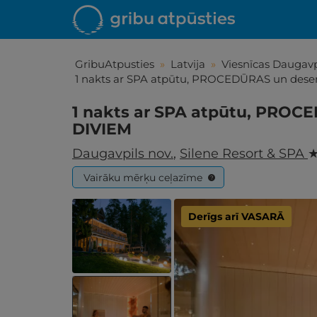
GribuAtpusties
»
Latvija
»
Viesnīcas Daugavp
1 nakts ar SPA atpūtu, PROCEDŪRAS un dese
1 nakts ar SPA atpūtu, PROC
DIVIEM
Daugavpils nov.
,
Silene Resort & SPA
★
Vairāku mērķu ceļazīme
?
Derīgs arī VASARĀ
Iepa
Līdz brīniš