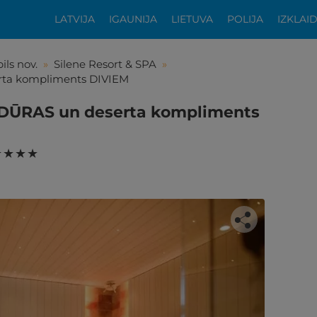
LATVIJA
IGAUNIJA
LIETUVA
POLIJA
IZKLAI
ils nov.
»
Silene Resort & SPA
»
rta kompliments DIVIEM
EDŪRAS un deserta kompliments
 ★ ★ ★
tikās šis piedāvājums?
ķīgai atpūtai atlikuši tikai daži soļi