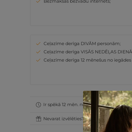
Bezmaksas bezvadu internets;
Ceļazīme derīga DIVĀM personām;
Ceļazīme derīga VISĀS NEDĒĻAS DIENĀ
Ceļazīme derīga 12 mēnešus no iegādes
Ir spēkā 12 mēn. no iegādes datuma
Nevarat izvēlēties? Uzdāviniet GribuAtpu