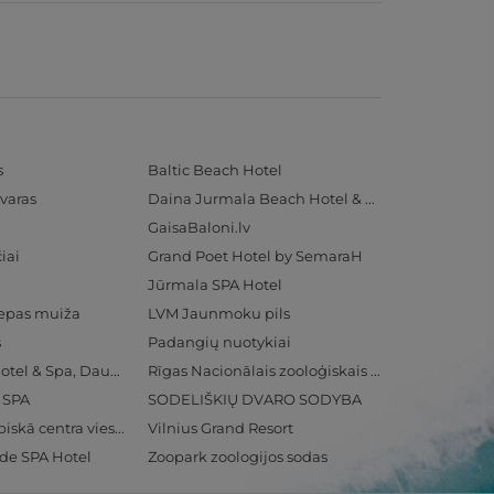
s
Baltic Beach Hotel
varas
Daina Jurmala Beach Hotel & SPA
GaisaBaloni.lv
iai
Grand Poet Hotel by SemaraH
Jūrmala SPA Hotel
iepas muiža
LVM Jaunmoku pils
s
Padangių nuotykiai
Radisson Blu Hotel & Spa, Daugava Riga
Rīgas Nacionālais zooloģiskais dārzs
& SPA
SODELIŠKIŲ DVARO SODYBA
Ventspils Olimpiskā centra viesnīca
Vilnius Grand Resort
ide SPA Hotel
Zoopark zoologijos sodas