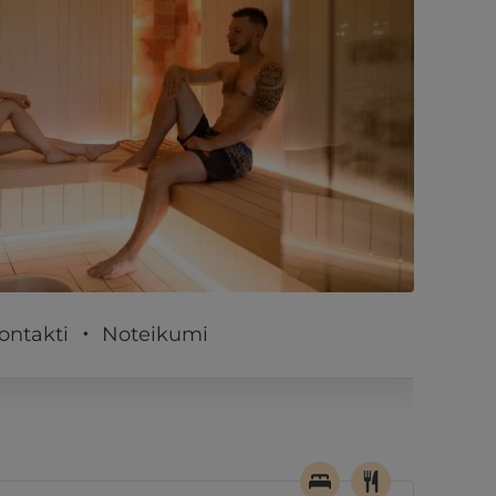
PĒRKU
ontakti
Noteikumi