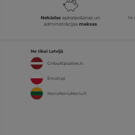
Nekādas
apkalpošanas un
14
administrācijas
maksas
Ne tikai Latvijā
GribuAtpusties.lv
Emoti.pl
NoriuNoriuNoriu.lt