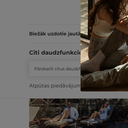
Biežāk uzdotie jautājumi
Citi daudzfunkcionālās dāvanu k
Pārskatīt citus daudzfunkcionālās dāvanu 
Līdzīgi atpūtas piedāvājumi
Atpūtas piedāvājums
Apraksts
Kontak