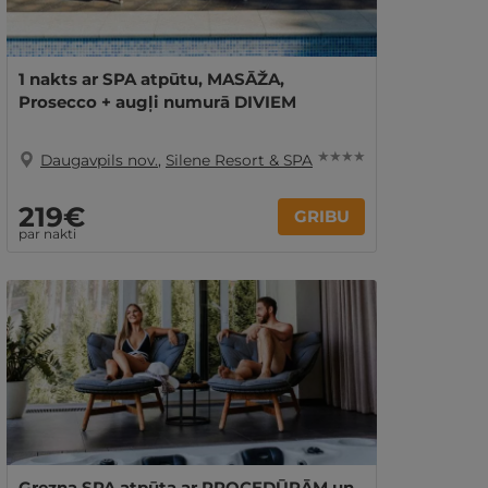
1 nakts ar SPA atpūtu, MASĀŽA,
Prosecco + augļi numurā DIVIEM
★ ★ ★ ★
Daugavpils nov.
,
Silene Resort & SPA
219€
GRIBU
par nakti
Grezna SPA atpūta ar PROCEDŪRĀM un