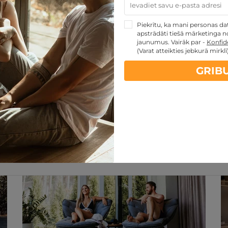
PĒRKU
Piekrītu, ka mani personas dati
apstrādāti tiešā mārketinga no
jaunumus. Vairāk par -
Konfide
(Varat atteikties jebkurā mirklī
GRIB
artes piedāvājumi:
kartes TOP piedāvājumus
ti
Noteikumi