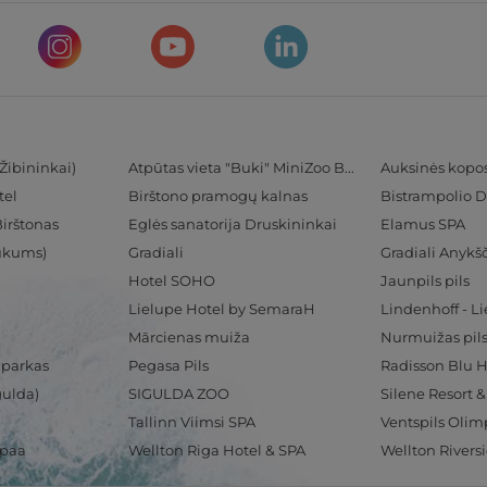
Žibininkai)
Atpūtas vieta "Buki" MiniZoo BUKS
Auksinės kopo
tel
Birštono pramogų kalnas
Bistrampolio D
Birštonas
Eglės sanatorija Druskininkai
Elamus SPA
Tukums)
Gradiali
Gradiali Anykšč
Hotel SOHO
Jaunpils pils
Lielupe Hotel by SemaraH
Lindenhoff - L
Mārcienas muiža
Nurmuižas pil
 parkas
Pegasa Pils
gulda)
SIGULDA ZOO
Silene Resort 
Tallinn Viimsi SPA
spaa
Wellton Riga Hotel & SPA
Wellton Rivers