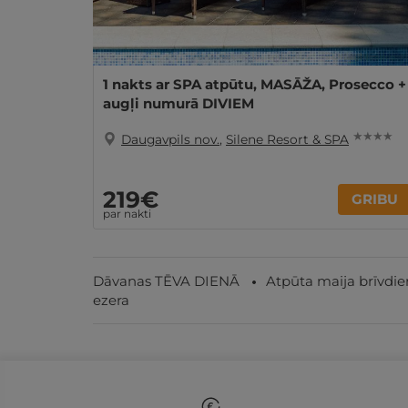
1 nakts ar SPA atpūtu, MASĀŽA, Prosecco +
augļi numurā DIVIEM
★ ★ ★ ★
Daugavpils nov.
,
Silene Resort & SPA
219€
GRIBU
par nakti
Dāvanas TĒVA DIENĀ
Atpūta maija brīvdie
ezera