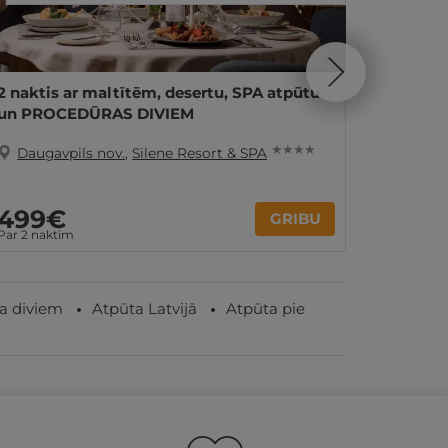
2 naktis ar maltītēm, desertu, SPA atpūtu
"Silene
un PROCEDŪRAS DIVIEM
★ ★ ★ ★
Daugavpils nov.
,
Silene Resort & SPA
Dauga
499€
GRIBU
39
no
Par 2 naktīm
a diviem
Atpūta Latvijā
Atpūta pie