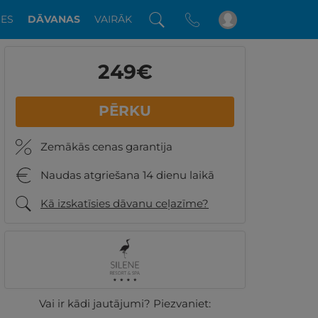
DES
DĀVANAS
VAIRĀK
249
€
PĒRKU
Zemākās cenas garantija
Naudas atgriešana 14 dienu laikā
Kā izskatīsies dāvanu ceļazīme?
Vai ir kādi jautājumi? Piezvaniet: