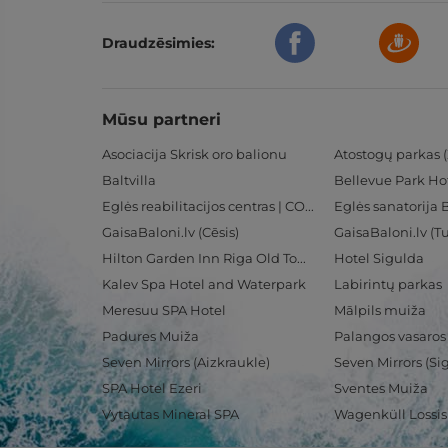
Draudzēsimies:
Mūsu partneri
Asociacija Skrisk oro balionu
Atostogų parkas (
Baltvilla
Bellevue Park Ho
Eglės reabilitacijos centras | CORE
Eglės sanatorija 
GaisaBaloni.lv (Cēsis)
GaisaBaloni.lv (
Hilton Garden Inn Riga Old Town
Hotel Sigulda
Kalev Spa Hotel and Waterpark
Labirintų parkas
Meresuu SPA Hotel
Mālpils muiža
Padures Muiža
Palangos vasaros
Seven Mirrors (Aizkraukle)
Seven Mirrors (Si
SPA Hotel Ezeri
Sventes Muiža
Vytautas Mineral SPA
Wagenküll Lossi