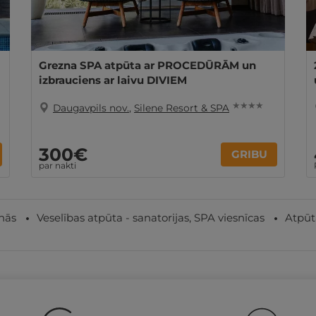
Grezna SPA atpūta ar PROCEDŪRĀM un
izbrauciens ar laivu DIVIEM
★ ★ ★ ★
Daugavpils nov.
,
Silene Resort & SPA
300€
GRIBU
par nakti
nās
Veselības atpūta - sanatorijas, SPA viesnīcas
Atpūt