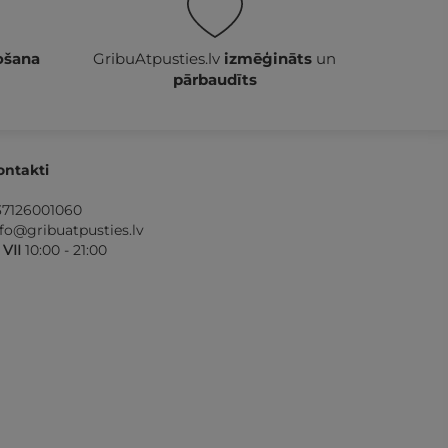
ošana
GribuAtpusties.lv
izmēģināts
un
pārbaudīts
ontakti
37126001060
nfo@gribuatpusties.lv
- VII
10:00 - 21:00