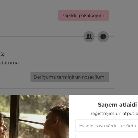
Papildu pakalpojumi
S;
 datuma.
Derīguma termiņš un nosacījumi
Saņem atlaidi 
249
€
Reģistrējies un atpūtie
sties.lv dāvanu karti