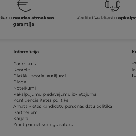
 dienu
naudas atmaksas
Kvalitatīva klientu
apkalp
garantija
Informācija
K
Par mums
+
Kontakti
i
Biežāk uzdotie jautājumi
I 
Blogs
Noteikumi
Pakalpojumu piedāvājumu izvietojums
Konfidencialitātes politika
Amata vietas kandidātu personas datu politika
Partneriem
Karjera
Ziņot par nelikumīgu saturu