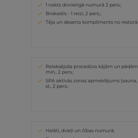
1 nakts divvietīgā numurā 2 pers.;
Brokastis - 1 reizi, 2 pers.;
Tēja un deserta kompliments no restorāna 
Relaksējoša procedūra kājām un pēdām a
min., 2 pers.;
SPA aktīvās zonas apmeklējums (sauna, tv
st., 2 pers.;
Halāti, dvieļi un čības numurā;