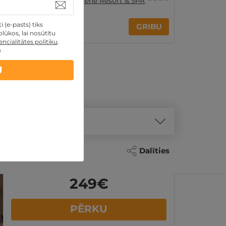
Daugavpils nov.
,
Silene Resort & SPA
499€
 (e-pasts) tiks
GRIBU
lūkos, lai nosūtītu
Par 2 naktīm
ncialitātes politiku
.
)
U
Dalīties
249
€
PĒRKU