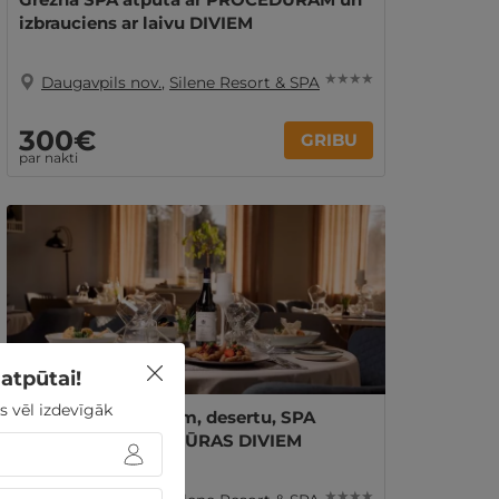
izbrauciens ar laivu DIVIEM
★ ★ ★ ★
Daugavpils nov.
,
Silene Resort & SPA
300€
GRIBU
par nakti
atpūtai!
s vēl izdevīgāk
2 naktis ar maltītēm, desertu, SPA
atpūtu un PROCEDŪRAS DIVIEM
★ ★ ★ ★