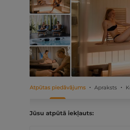
Atpūtas piedāvājums
Apraksts
K
Jūsu atpūtā iekļauts: