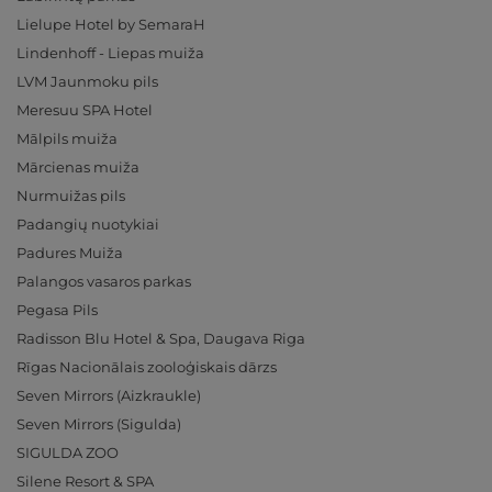
Lielupe Hotel by SemaraH
Lindenhoff - Liepas muiža
LVM Jaunmoku pils
Meresuu SPA Hotel
Mālpils muiža
Mārcienas muiža
Nurmuižas pils
Padangių nuotykiai
Padures Muiža
Palangos vasaros parkas
Pegasa Pils
Radisson Blu Hotel & Spa, Daugava Riga
Rīgas Nacionālais zooloģiskais dārzs
Seven Mirrors (Aizkraukle)
Seven Mirrors (Sigulda)
SIGULDA ZOO
Silene Resort & SPA