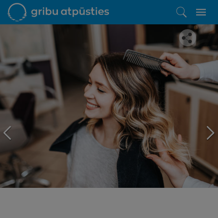
Iepatikās šis piedāvājums?
Līdz brīnišķīgai atpūtai atlikuši tikai daži soļi
PĒRKU