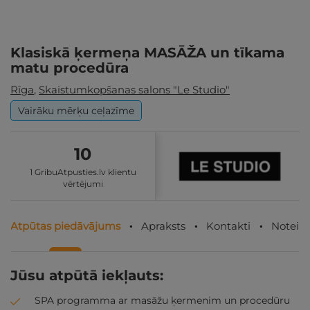
Klasiskā ķermeņa MASĀŽA un tīkama
matu procedūra
Rīga
,
Skaistumkopšanas salons "Le Studio"
Vairāku mērķu ceļazīme
10
1 GribuAtpusties.lv klientu
vērtējumi
Atpūtas piedāvājums
Apraksts
Kontakti
Noteik
Jūsu atpūtā iekļauts:
SPA programma ar masāžu ķermenim un procedūru