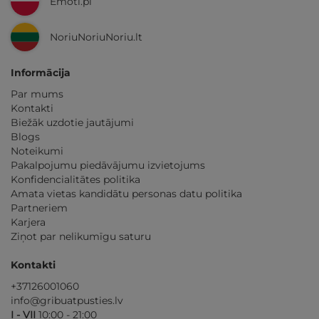
Emoti.pl
NoriuNoriuNoriu.lt
Informācija
Par mums
Kontakti
Biežāk uzdotie jautājumi
Blogs
Noteikumi
Pakalpojumu piedāvājumu izvietojums
Konfidencialitātes politika
Amata vietas kandidātu personas datu politika
Partneriem
Karjera
Ziņot par nelikumīgu saturu
Kontakti
+37126001060
info@gribuatpusties.lv
I - VII
10:00 - 21:00