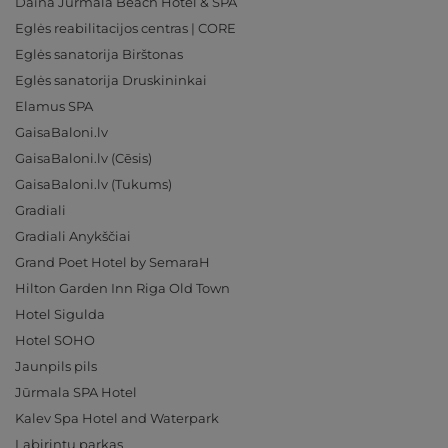
Daina Jurmala Beach Hotel & SPA
Eglės reabilitacijos centras | CORE
Eglės sanatorija Birštonas
Eglės sanatorija Druskininkai
Elamus SPA
GaisaBaloni.lv
GaisaBaloni.lv (Cēsis)
GaisaBaloni.lv (Tukums)
Gradiali
Gradiali Anykščiai
Grand Poet Hotel by SemaraH
Hilton Garden Inn Riga Old Town
Hotel Sigulda
Hotel SOHO
Jaunpils pils
Jūrmala SPA Hotel
Kalev Spa Hotel and Waterpark
Labirintų parkas