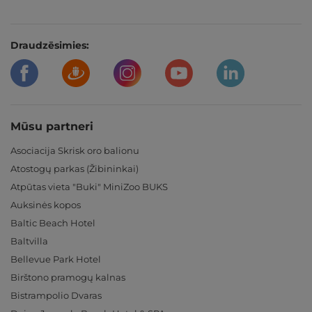
Draudzēsimies:
Mūsu partneri
Asociacija Skrisk oro balionu
Atostogų parkas (Žibininkai)
Atpūtas vieta "Buki" MiniZoo BUKS
Auksinės kopos
Baltic Beach Hotel
Baltvilla
Bellevue Park Hotel
Birštono pramogų kalnas
Bistrampolio Dvaras