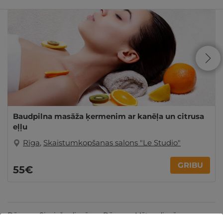
Baudpilna masāža ķermenim ar kanēļa un citrusa
eļļu
Rīga
,
Skaistumkopšanas salons "Le Studio"
GRIBU
55€
Dāvanas Sieviešu dienā
Dāvanas Mātes dienā