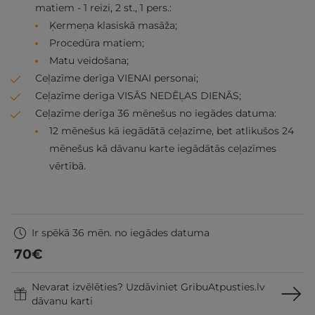
matiem - 1 reizi, 2 st., 1 pers.:
Ķermeņa klasiskā masāža;
Procedūra matiem;
Matu veidošana;
Ceļazīme derīga VIENAI personai;
Ceļazīme derīga VISĀS NEDĒĻAS DIENĀS;
Ceļazīme derīga 36 mēnešus no iegādes datuma:
12 mēnešus kā iegādātā ceļazīme, bet atlikušos 24
mēnešus kā dāvanu karte iegādātās ceļazīmes
vērtībā.
Ir spēkā 36 mēn. no iegādes datuma
70
€
Nevarat izvēlēties? Uzdāviniet GribuAtpusties.lv
dāvanu karti