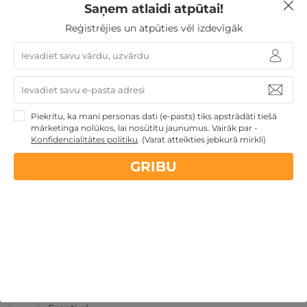
Dāvanas VIŅAI
Saņem atlaidi atpūtai!
Reģistrējies un atpūties vēl izdevīgāk
Nekādas
apkalpošanas un administrācijas
maksas
14 dienu
naudas atmaksas garantija
Piekrītu, ka mani personas dati (e-pasts) tiks apstrādāti tiešā
mārketinga nolūkos, lai nosūtītu jaunumus. Vairāk par -
Konfidencialitātes politiku
.
(Varat atteikties jebkurā mirklī)
Kvalitatīva klientu
apkalpošana
GRIBU
GribuAtpusties.lv
izmēģināts
un
pārbaudīts
Ne tikai Latvijā
GribuAtpusties.lv