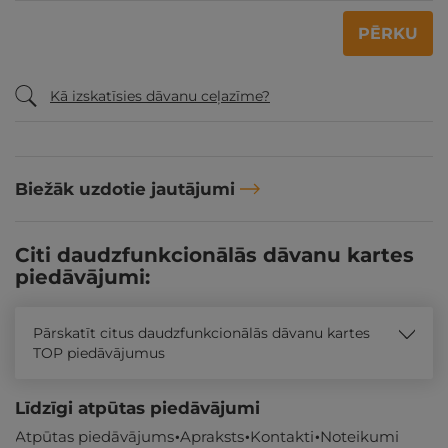
PĒRKU
Kā izskatīsies dāvanu ceļazīme?
Biežāk uzdotie jautājumi
Citi daudzfunkcionālās dāvanu kartes
piedāvājumi:
Pārskatīt citus daudzfunkcionālās dāvanu kartes
TOP piedāvājumus
Līdzīgi atpūtas piedāvājumi
Atpūtas piedāvājums
Apraksts
Kontakti
Noteikumi