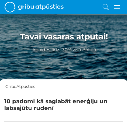
Tavai vasaras atpūtai!
Atlaides līdz -30% visā Baltijā
GribuAtpusties
10 padomi kā saglabāt enerģiju un
labsajūtu rudenī