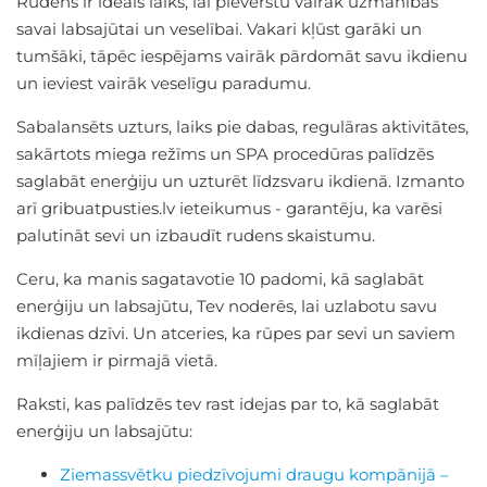
Rudens ir ideāls laiks, lai pievērstu vairāk uzmanības
savai labsajūtai un veselībai. Vakari kļūst garāki un
tumšāki, tāpēc iespējams vairāk pārdomāt savu ikdienu
un ieviest vairāk veselīgu paradumu.
Sabalansēts uzturs, laiks pie dabas, regulāras aktivitātes,
sakārtots miega režīms un SPA procedūras palīdzēs
saglabāt enerģiju un uzturēt līdzsvaru ikdienā. Izmanto
arī gribuatpusties.lv ieteikumus - garantēju, ka varēsi
palutināt sevi un izbaudīt rudens skaistumu.
Ceru, ka manis sagatavotie 10 padomi, kā saglabāt
enerģiju un labsajūtu, Tev noderēs, lai uzlabotu savu
ikdienas dzīvi. Un atceries, ka rūpes par sevi un saviem
mīļajiem ir pirmajā vietā.
Raksti, kas palīdzēs tev rast idejas par to, kā saglabāt
enerģiju un labsajūtu:
Ziemassvētku piedzīvojumi draugu kompānijā –