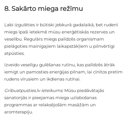
8. Sakārto miega režīmu
Labi izgulēties ir būtiski jebkurā gadalaikā, bet rudenī
miegs īpaši ietekmē mūsu enerģētiskās rezerves un
veselību. Regulārs miegs palīdzēs organismam
pielāgoties mainīgajiem laikapstākļiem u pilnvērtīgi
atpūsties.
Izveido veselīgu gulēšanas rutīnu, kas palīdzēs ātrāk
iemigt un pamosties enerģijas pilnam, lai cīnītos pretim
rudens vīrusiem un ikdienas rutīnai.
Gribuatpusties.lv ieteikums:
Mūsu piedāvātajās
sanatorijās ir pieejamas miega uzlabošanas
programmas ar relaksējošām masāžām un
aromterapiju.