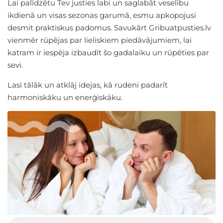
Lai palīdzētu Tev justies labi un saglabāt veselību
ikdienā un visas sezonas garumā, esmu apkopojusi
desmit praktiskus padomus. Savukārt Gribuatpusties.lv
vienmēr rūpējas par lieliskiem piedāvājumiem, lai
katram ir iespēja izbaudīt šo gadalaiku un rūpēties par
sevi.
Lasi tālāk un atklāj idejas, kā rudeni padarīt
harmoniskāku un enerģiskāku.