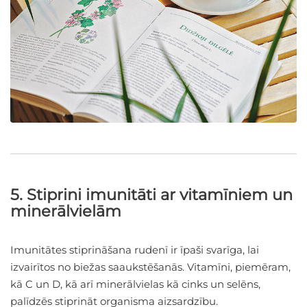
5. Stiprini imunitāti ar vitamīniem un
minerālvielām
Imunitātes stiprināšana rudenī ir īpaši svarīga, lai
izvairītos no biežas saaukstēšanās. Vitamīni, piemēram,
kā C un D, kā arī minerālvielas kā cinks un selēns,
palīdzēs stiprināt organisma aizsardzību.