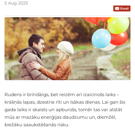
5 Aug 2025
Rudens ir brīnišķīgs, bet reizēm arī izaicinošs laiks –
krāšņās lapas, dzestrie rīti un īsākas dienas. Lai gan šis
gada laiks ir skaists un apburošs, tomēr tas var atstāt
mūs ar mazāku enerģijas daudzumu un, diemžēl,
biežāku saaukstēšanās risku.