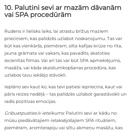
10. Palutini sevi ar mazām dāvanām
vai SPA procedūrām
Rudens ir lielisks laiks, lai atrastu brīžus maziem
prieciņiem, kas palīdzēs uzlabot noskaņojumu. Tas var
būt kas vienkāršs, piemēram, silta kafijas krūze no rīta,
jauna grāmata vai vakars, kas pavadīts, skatoties
iecienītas filmas. Vai arī tas var būt SPA apmeklējums,
masāža, vai kāda skaistumkopšanas procedūra, kas
uzlabos tavu iekšējo stāvokli.
Ieplāno sev kaut ko, kas tevi patiesi iepriecina, kaut vai
pāris reizes nedēļā – tas palīdzēs uzlabot garastāvokli un
radīs pozitīvas emocijas.
Gribuatpusties.lv ieteikums:
Palutini sevi ar kādu no
mūsu piedāvātajiem relaksējošajiem SPA rituāliem,
piemēram, aromterapiju vai siltu akmeņu masāžu, kas