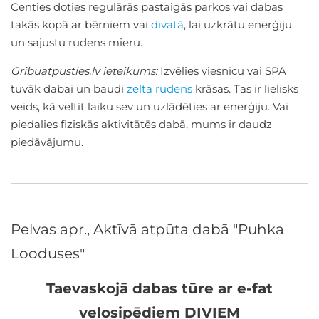
Centies doties regulārās pastaigās parkos vai dabas
takās kopā ar bērniem vai
divatā
, lai uzkrātu enerģiju
un sajustu rudens mieru.
Gribuatpusties.lv ieteikums:
Izvēlies viesnīcu vai SPA
tuvāk dabai un baudi
zelta rudens
krāsas. Tas ir lielisks
veids, kā veltīt laiku sev un uzlādēties ar enerģiju. Vai
piedalies fiziskās aktivitātēs dabā, mums ir daudz
piedāvājumu.
Pelvas apr., Aktīvā atpūta dabā "Puhka
Looduses"
Taevaskojā dabas tūre ar e-fat
velosipēdiem DIVIEM