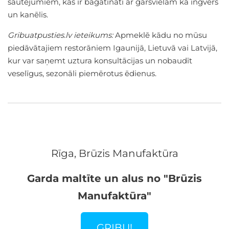
sautējumiem, kas ir bagātināti ar garšvielām kā ingvers
un kanēlis.
Gribuatpusties.lv ieteikums:
Apmeklē kādu no mūsu
piedāvātajiem restorāniem Igaunijā, Lietuvā vai Latvijā,
kur var saņemt uztura konsultācijas un nobaudīt
veselīgus, sezonāli piemērotus ēdienus.
Rīga, Brūzis Manufaktūra
Garda maltīte un alus no "Brūzis
Manufaktūra"
GRIBU!