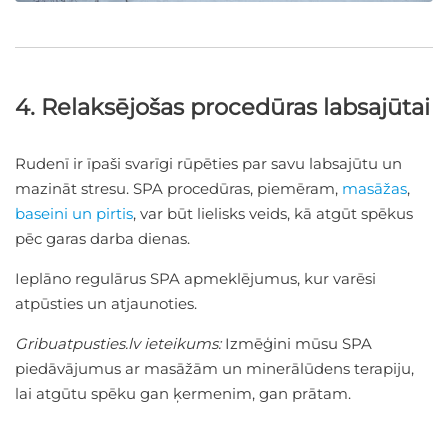
4. Relaksējošas procedūras labsajūtai
Rudenī ir īpaši svarīgi rūpēties par savu labsajūtu un
mazināt stresu. SPA procedūras, piemēram,
masāžas
,
baseini un pirtis
, var būt lielisks veids, kā atgūt spēkus
pēc garas darba dienas.
Ieplāno regulārus SPA apmeklējumus, kur varēsi
atpūsties un atjaunoties.
Gribuatpusties.lv ieteikums:
Izmēģini mūsu SPA
piedāvājumus ar masāžām un minerālūdens terapiju,
lai atgūtu spēku gan ķermenim, gan prātam.