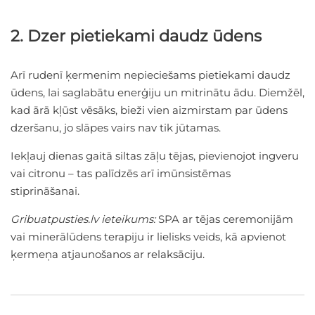
2. Dzer pietiekami daudz ūdens
Arī rudenī ķermenim nepieciešams pietiekami daudz
ūdens, lai saglabātu enerģiju un mitrinātu ādu. Diemžēl,
kad ārā kļūst vēsāks, bieži vien aizmirstam par ūdens
dzeršanu, jo slāpes vairs nav tik jūtamas.
Iekļauj dienas gaitā siltas zāļu tējas, pievienojot ingveru
vai citronu – tas palīdzēs arī imūnsistēmas
stiprināšanai.
Gribuatpusties.lv ieteikums:
SPA ar tējas ceremonijām
vai minerālūdens terapiju ir lielisks veids, kā apvienot
ķermeņa atjaunošanos ar relaksāciju.