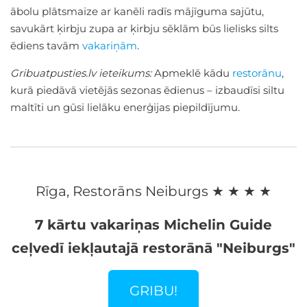
ābolu plātsmaize ar kanēli radīs mājīguma sajūtu,
savukārt ķirbju zupa ar ķirbju sēklām būs lielisks silts
ēdiens tavām
vakariņām
.
Gribuatpusties.lv ieteikums:
Apmeklē kādu
restorānu
,
kurā piedāvā vietējās sezonas ēdienus – izbaudīsi siltu
maltīti un gūsi lielāku enerģijas piepildījumu.
Rīga, Restorāns Neiburgs ★ ★ ★ ★
7 kārtu vakariņas Michelin Guide
ceļvedī iekļautajā restorānā "Neiburgs"
GRIBU!