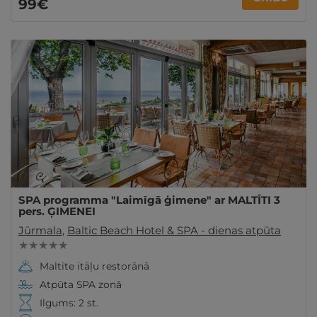
99€
SPA programma "Laimīgā ģimene" ar MALTĪTI 3
pers. ĢIMENEI
Jūrmala
,
Baltic Beach Hotel & SPA - dienas atpūta
★ ★ ★ ★ ★
Maltīte itāļu restorānā
Atpūta SPA zonā
Ilgums: 2 st.