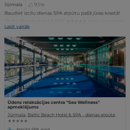
Jūrmala
9,1
/10
Baudiet izcilu dienas SPA atpūtu pašā jūras krastā!
"Baltic Beach Hotel & SPA" ★★★★★ pašā jūras ir īsta
Lasīt vairāk
SPA un gardēžu paradīze!
Ūdens relaksācijas centra "Sea Wellness"
apmeklējums
Jūrmala
,
Baltic Beach Hotel & SPA - dienas atpūta
★ ★ ★ ★ ★
Atpūta SPA zonā