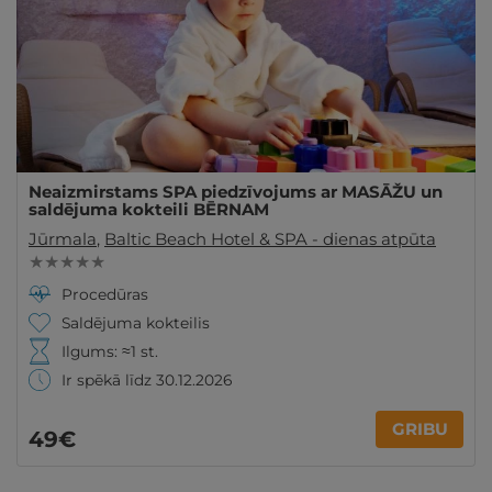
Neaizmirstams SPA piedzīvojums ar MASĀŽU un
saldējuma kokteili BĒRNAM
Jūrmala
,
Baltic Beach Hotel & SPA - dienas atpūta
★ ★ ★ ★ ★
Procedūras
Saldējuma kokteilis
Ilgums: ≈1 st.
Ir spēkā līdz 30.12.2026
GRIBU
49€