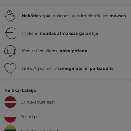
Nekādas
apkalpošanas un administrācijas
maksas
14 dienu
naudas atmaksas garantija
Kvalitatīva klientu
apkalpošana
GribuAtpusties.lv
izmēģināts
un
pārbaudīts
Ne tikai Latvijā
GribuAtpusties.lv
Emoti.pl