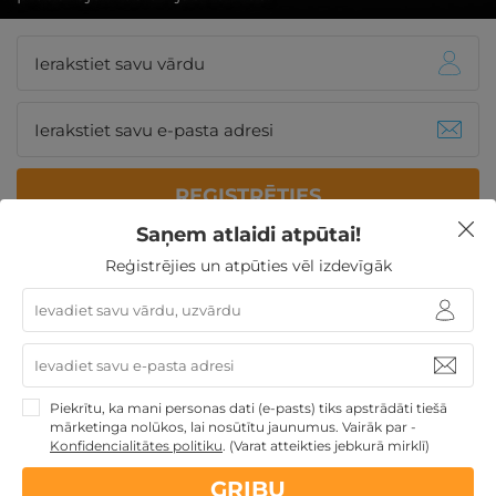
REĢISTRĒTIES
Saņem atlaidi atpūtai!
Reģistrējies un atpūties vēl izdevīgāk
Vairāk informācijas par viesnīcu:
Atpūties greznajā viesnīcā -
Baltic Beach Hotel & SPA
Jūrmalā
Piekrītu, ka mani personas dati (e-pasts) tiks apstrādāti tiešā
mārketinga nolūkos, lai nosūtītu jaunumus. Vairāk par -
Konfidencialitātes politiku
.
(Varat atteikties jebkurā mirklī)
GRIBU