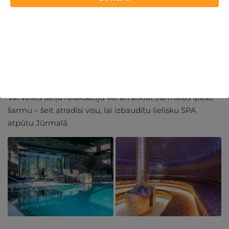
Mierpilna un grezna diena Baltic Beach Hotel & SPA, kur
SPA procedūras ir ar relaksējošu atmosfēru Jūrmalā tieši
jūras krastā. Šī viesnīca ir kā radīta, lai pavadītu dienu
komfortabli, baudot mieru un labsajūtu.
Vai vēlies dziļu relaksāciju vai arī atklāt Jūrmalas īpašo
šarmu – šeit atradīsi visu, lai izbaudītu lielisku SPA
atpūtu Jūrmalā.