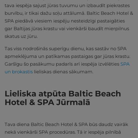
tava iespēja sajust jūras tuvumu un izbaudīt piekrastes
burvību, ir tikai dažu soļu attālumā. Baltic Beach Hotel &
SPA piedāvā viesiem iespēju nesteidzīgi pastaigāties
gar Baltijas jūras krastu vai vienkārši baudīt mierpilnus
skatus uz jūru.
Tas viss nodrošinās superīgu dienu, kas sastāv no SPA
apmeklējuma un patīkamas pastaigas gar jūras krastu.
Garšīgu šo pasākumu padarīs arī iespēja izvēlēties
SPA
un brokastis
lieliskas dienas sākumam.
Lieliska atpūta Baltic Beach
Hotel & SPA Jūrmalā
Tava diena Baltic Beach Hotel & SPA būs daudz vairāk
nekā vienkārši SPA procedūras. Tā ir iespēja pilnībā