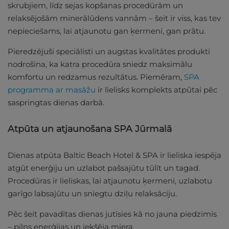
skrubjiem, līdz sejas kopšanas procedūrām un
relaksējošām minerālūdens vannām – šeit ir viss, kas tev
nepieciešams, lai atjaunotu gan ķermeni, gan prātu.
Pieredzējuši speciālisti un augstas kvalitātes produkti
nodrošina, ka katra procedūra sniedz maksimālu
komfortu un redzamus rezultātus. Piemēram,
SPA
programma ar masāžu
ir lielisks komplekts atpūtai pēc
saspringtas dienas darbā.
Atpūta un atjaunošana SPA Jūrmalā
Dienas atpūta Baltic Beach Hotel & SPA ir lieliska iespēja
atgūt enerģiju un uzlabot pašsajūtu tūlīt un tagad.
Procedūras ir lieliskas, lai atjaunotu ķermeni, uzlabotu
garīgo labsajūtu un sniegtu dziļu relaksāciju.
Pēc šeit pavadītas dienas jutīsies kā no jauna piedzimis
– pilns enerģijas un iekšēja miera.