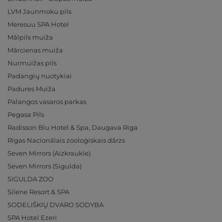
LVM Jaunmoku pils
Meresuu SPA Hotel
Mālpils muiža
Mārcienas muiža
Nurmuižas pils
Padangių nuotykiai
Padures Muiža
Palangos vasaros parkas
Pegasa Pils
Radisson Blu Hotel & Spa, Daugava Riga
Rīgas Nacionālais zooloģiskais dārzs
Seven Mirrors (Aizkraukle)
Seven Mirrors (Sigulda)
SIGULDA ZOO
Silene Resort & SPA
SODELIŠKIŲ DVARO SODYBA
SPA Hotel Ezeri