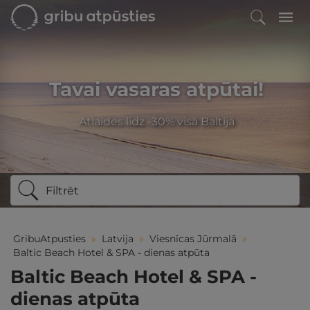
Tavai vasaras atpūtai!
Atlaides līdz -30% visā Baltijā
Filtrēt
GribuAtpusties
»
Latvija
»
Viesnīcas Jūrmalā
»
Baltic Beach Hotel & SPA - dienas atpūta
Baltic Beach Hotel & SPA -
dienas atpūta