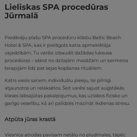
Lieliskas SPA procedūras
Jūrmalā
Piedāvāju plašu SPA procedūru klāstu Baltic Beach
Hotel & SPA, kas ir pielāgots katra apmeklētāja
vajadzībām. Tu varēsi izbaudīt dažādas luksusa
procedūras – sākot no dziļajām masāžām un ķermeņa
terapijām līdz pat sejas kopšanas rituāliem.
Katrs viesis saņem individuālu pieeju, lai pilnīgi
atjaunotos un relaksētos. Šeit varēsi sajust augstākās
klases labsajūtas pakalpojumus, kas uzlabos fizisko un
garīgo veselību, kā arī palīdzēs mazināt ikdienas stresu.
Atpūta jūras krastā
Viesnīca atrodas pavisam netālu no pludmales, tāpēc