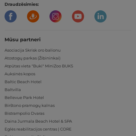
Draudzēsimies:
Mūsu partneri
Asociacija Skrisk oro balionu
Atostogų parkas (Žibininkai)
Atpūtas vieta "Buki" MiniZoo BUKS
Auksinės kopos
Baltic Beach Hotel
Baltvilla
Bellevue Park Hotel
Birštono pramogų kalnas
Bistrampolio Dvaras
Daina Jurmala Beach Hotel & SPA
Eglės reabilitacijos centras | CORE