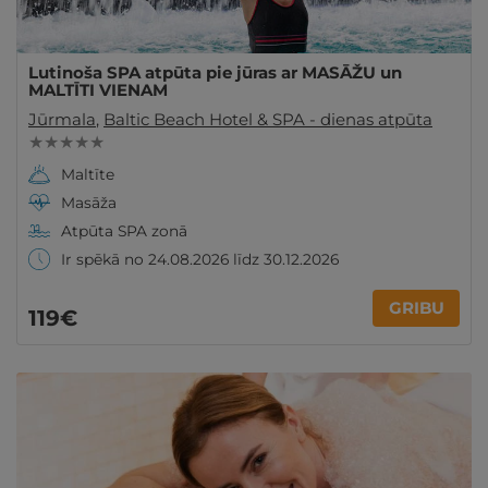
Lutinoša SPA atpūta pie jūras ar MASĀŽU un
MALTĪTI VIENAM
Jūrmala
,
Baltic Beach Hotel & SPA - dienas atpūta
★ ★ ★ ★ ★
Maltīte
Masāža
Atpūta SPA zonā
Ir spēkā no 24.08.2026 līdz 30.12.2026
GRIBU
119€