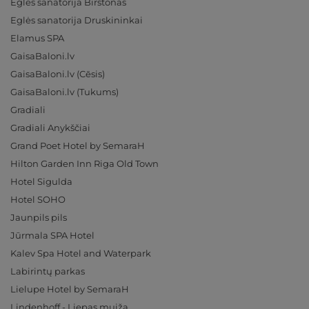
Eglės sanatorija Birštonas
Eglės sanatorija Druskininkai
Elamus SPA
GaisaBaloni.lv
GaisaBaloni.lv (Cēsis)
GaisaBaloni.lv (Tukums)
Gradiali
Gradiali Anykščiai
Grand Poet Hotel by SemaraH
Hilton Garden Inn Riga Old Town
Hotel Sigulda
Hotel SOHO
Jaunpils pils
Jūrmala SPA Hotel
Kalev Spa Hotel and Waterpark
Labirintų parkas
Lielupe Hotel by SemaraH
Lindenhoff - Liepas muiža