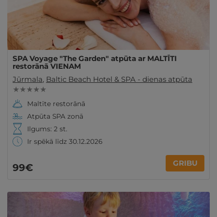
SPA Voyage "The Garden" atpūta ar MALTĪTI
restorānā VIENAM
Jūrmala
,
Baltic Beach Hotel & SPA - dienas atpūta
★ ★ ★ ★ ★
Maltīte restorānā
Atpūta SPA zonā
Ilgums: 2 st.
Ir spēkā līdz 30.12.2026
GRIBU
99€