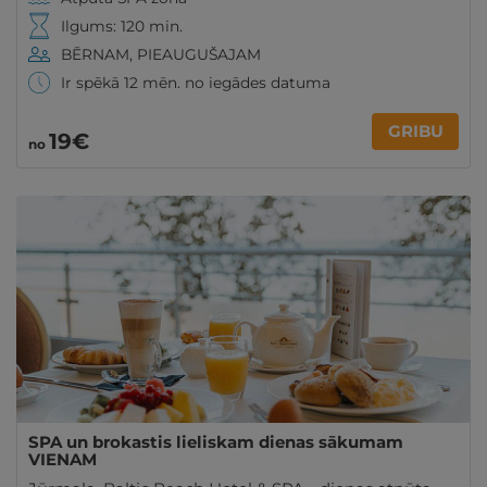
Ilgums: 120 min.
BĒRNAM, PIEAUGUŠAJAM
Ir spēkā 12 mēn. no iegādes datuma
GRIBU
19€
no
SPA un brokastis lieliskam dienas sākumam
VIENAM