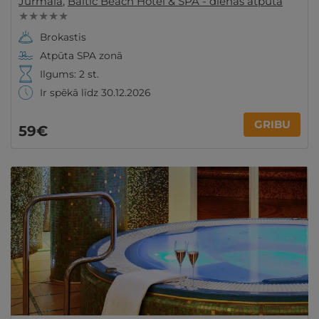
Jūrmala
,
Baltic Beach Hotel & SPA - dienas atpūta
★ ★ ★ ★ ★
Brokastis
Atpūta SPA zonā
Ilgums: 2 st.
Ir spēkā līdz 30.12.2026
GRIBU
59€