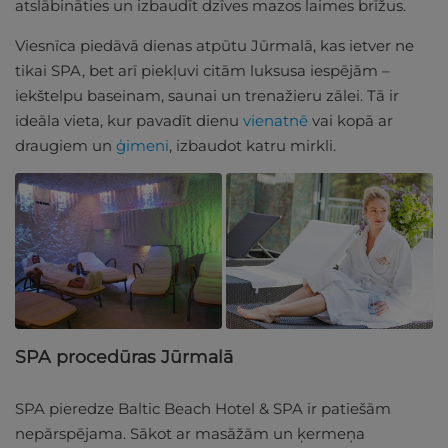
atslābināties un izbaudīt dzīves mazos laimes brīžus.
Viesnīca piedāvā dienas atpūtu Jūrmalā, kas ietver ne
tikai SPA, bet arī piekļuvi citām luksusa iespējām –
iekštelpu baseinam, saunai un trenažieru zālei. Tā ir
ideāla vieta, kur pavadīt dienu
vienatnē
vai kopā ar
draugiem un
ģimeni
, izbaudot katru mirkli.
SPA procedūras Jūrmalā
SPA pieredze Baltic Beach Hotel & SPA ir patiešām
nepārspējama. Sākot ar masāžām un ķermeņa