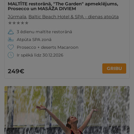
MALTĪTE restorānā, "The Garden" apmeklējums,
Prosecco un MASĀŽA DIVIEM
Jūrmala
,
Baltic Beach Hotel & SPA - dienas atpūta
★ ★ ★ ★ ★
3 ēdienu maltīte restorānā
Atpūta SPA zonā
Prosecco + deserts Macaroon
Ir spēkā līdz 30.12.2026
GRIBU
249€