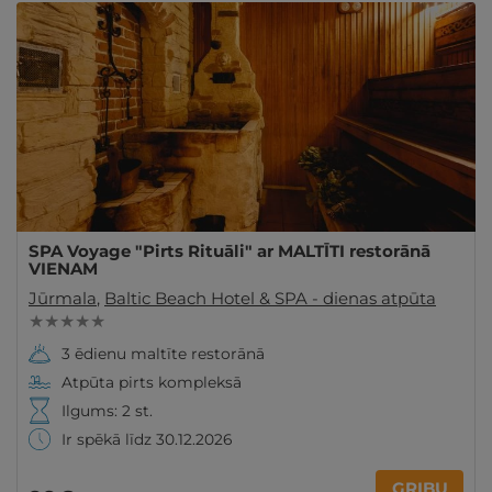
SPA Voyage "Pirts Rituāli" ar MALTĪTI restorānā
VIENAM
Jūrmala
,
Baltic Beach Hotel & SPA - dienas atpūta
★ ★ ★ ★ ★
3 ēdienu maltīte restorānā
Atpūta pirts kompleksā
Ilgums: 2 st.
Ir spēkā līdz 30.12.2026
GRIBU