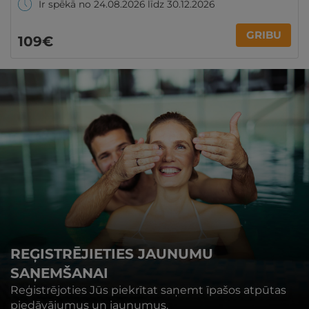
Ir spēkā no 24.08.2026 līdz 30.12.2026
GRIBU
109€
REĢISTRĒJIETIES JAUNUMU
SAŅEMŠANAI
Reģistrējoties Jūs piekrītat saņemt īpašos atpūtas
piedāvājumus un jaunumus.