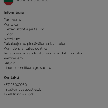
NoriuNoriuNoriu.lt
Informācija
Par mums
Kontakti
Biežāk uzdotie jautājumi
Blogs
Noteikumi
Pakalpojumu piedāvājumu izvietojums
Konfidencialitātes politika
Amata vietas kandidātu personas datu politika
Partneriem
Karjera
Ziņot par nelikumīgu saturu
Kontakti
+37126001060
info@gribuatpusties.lv
I - VII
10:00 - 21:00