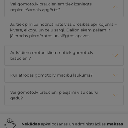
Vai gomoto.lv braucieniem tiek izsniegts
nepieciešamais apģērbs?
Jā, tiek pilnībā nodrošināts viss drošības aprīkojums –
ķivere, elkoņu un ceļu sargi. Dalībniekam pašam ir
jāierodas piemērotos un slēgtos apavos.
Ar kādiem motocikliem notiek gomoto.lv
braucieni?
Kur atrodas gomoto.lv mācību laukums?
Vai gomoto.lv braucieni pieejami visu cauru
gadu?
Nekādas
apkalpošanas un administrācijas
maksas