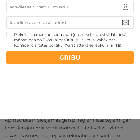
komfortu. Turklāt dalībnieki var izbaudīt aizraujošu
braukšanas pieredzi, kas sniedz arī patīkamu adrenalīna
devu.
Piekrītu, ka mani personas dati (e-pasts) tiks apstrādāti tiešā
mārketinga nolūkos, lai nosūtītu jaunumus. Vairāk par -
Konfidencialitātes politiku
.
(Varat atteikties jebkurā mirklī)
GRIBU
Ideāli piemērotas iesācējiem
un pieredzējušiem braucējiem
Apmācības ir pieejamas gan pilnīgiem iesācējiem, gan
tiem, kas jau prot vadīt motociklu, bet vēlas uzlabot
savas prasmes. Iesācēji var rēķināties ar skaidriem