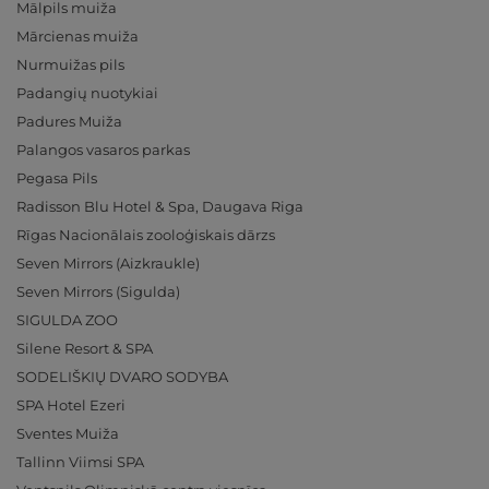
Mālpils muiža
Mārcienas muiža
Nurmuižas pils
Padangių nuotykiai
Padures Muiža
Palangos vasaros parkas
Pegasa Pils
Radisson Blu Hotel & Spa, Daugava Riga
Rīgas Nacionālais zooloģiskais dārzs
Seven Mirrors (Aizkraukle)
Seven Mirrors (Sigulda)
SIGULDA ZOO
Silene Resort & SPA
SODELIŠKIŲ DVARO SODYBA
SPA Hotel Ezeri
Sventes Muiža
Tallinn Viimsi SPA