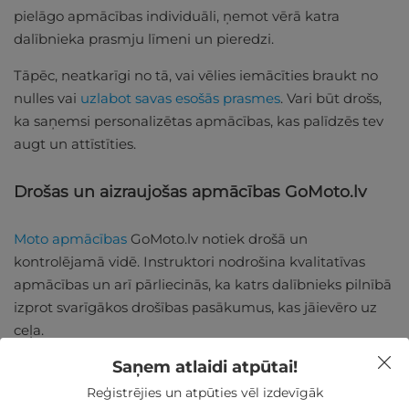
pielāgo apmācības individuāli, ņemot vērā katra
dalībnieka prasmju līmeni un pieredzi.
Tāpēc, neatkarīgi no tā, vai vēlies iemācīties braukt no
nulles vai
uzlabot savas esošās prasmes
. Vari būt drošs,
ka saņemsi personalizētas apmācības, kas palīdzēs tev
augt un attīstīties.
Drošas un aizraujošas apmācības GoMoto.lv
Moto apmācības
GoMoto.lv notiek drošā un
kontrolējamā vidē. Instruktori nodrošina kvalitatīvas
apmācības un arī pārliecinās, ka katrs dalībnieks pilnībā
izprot svarīgākos drošības pasākumus, kas jāievēro uz
ceļa.
Saņem atlaidi atpūtai!
Apmācībās tiek izmantoti kvalitatīvi motocikli un
aprīkojums, lai garantētu maksimālu drošību un
Reģistrējies un atpūties vēl izdevīgāk