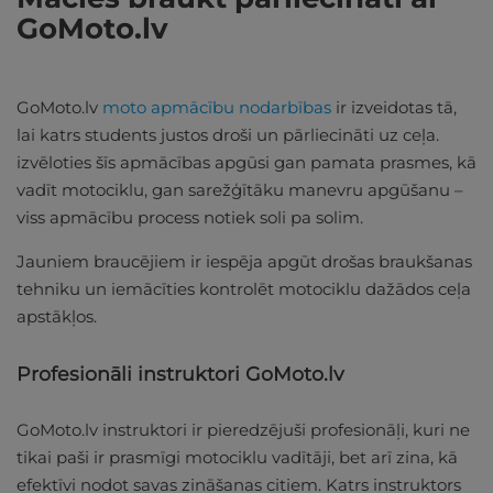
GoMoto.lv
GoMoto.lv
moto apmācību nodarbības
ir izveidotas tā,
lai katrs students justos droši un pārliecināti uz ceļa.
izvēloties šīs apmācības apgūsi gan pamata prasmes, kā
vadīt motociklu, gan sarežģītāku manevru apgūšanu –
viss apmācību process notiek soli pa solim.
Jauniem braucējiem ir iespēja apgūt drošas braukšanas
tehniku un iemācīties kontrolēt motociklu dažādos ceļa
apstākļos.
Profesionāli instruktori GoMoto.lv
GoMoto.lv instruktori ir pieredzējuši profesionāļi, kuri ne
tikai paši ir prasmīgi motociklu vadītāji, bet arī zina, kā
efektīvi nodot savas zināšanas citiem. Katrs instruktors