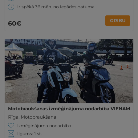
Ir spēkā 36 mēn. no iegādes datuma
GRIBU
60€
Motobraukšanas izmēģinājuma nodarbība VIENAM
Rīga
,
Motobraukšana
Izmēģinājuma nodarbība
Ilgums: 1 st.