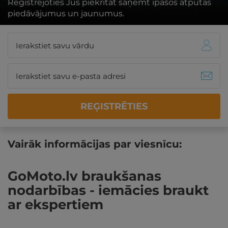
Reģistrējoties Jūs piekrītat saņemt īpašos atpūtas
piedāvājumus un jaunumus.
REĢISTRĒTIES
Vairāk informācijas par viesnīcu:
GoMoto.lv braukšanas
nodarbības - iemācies braukt
ar ekspertiem