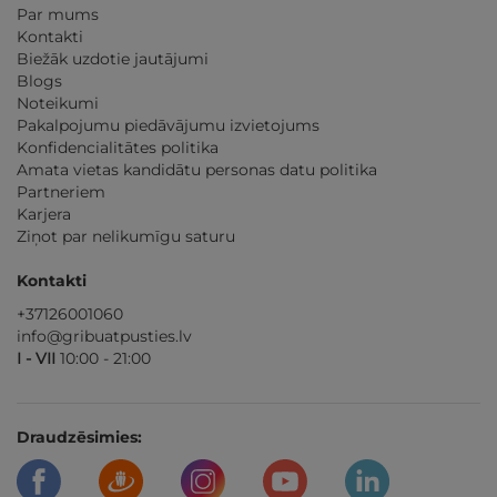
Par mums
Kontakti
Biežāk uzdotie jautājumi
Blogs
Noteikumi
Pakalpojumu piedāvājumu izvietojums
Konfidencialitātes politika
Amata vietas kandidātu personas datu politika
Partneriem
Karjera
Ziņot par nelikumīgu saturu
Kontakti
+37126001060
info@gribuatpusties.lv
I - VII
10:00 - 21:00
Draudzēsimies: