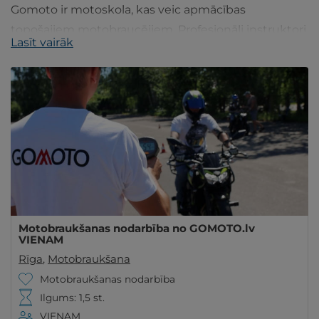
Gomoto ir motoskola, kas veic apmācības
topošajiem motobraucējiem. Profesionāli instruktori
Lasīt vairāk
un individuāla pieeja palīdzēs īstenot Jūsu sapni.
Motobraukšanas nodarbība no GOMOTO.lv
VIENAM
Rīga
,
Motobraukšana
Motobraukšanas nodarbība
Ilgums: 1,5 st.
VIENAM