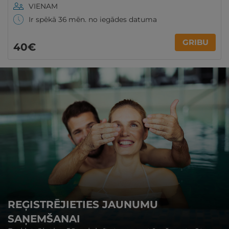
VIENAM
Ir spēkā 36 mēn. no iegādes datuma
GRIBU
40€
REĢISTRĒJIETIES JAUNUMU
SAŅEMŠANAI