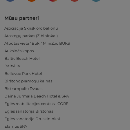
Mūsu partneri
Asociacija Skrisk oro balionu
Atostogų parkas (Žibininkai)
Atpūtas vieta "Buki" MiniZoo BUKS
Auksinės kopos
Baltic Beach Hotel
Baltvilla
Bellevue Park Hotel
Birštono pramogų kalnas
Bistrampolio Dvaras
Daina Jurmala Beach Hotel & SPA
Eglės reabilitacijos centras | CORE
Eglės sanatorija Birštonas
Eglės sanatorija Druskininkai
Elamus SPA