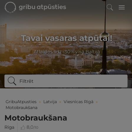
Tavai vasaras atpūtai!
Atlaides līdz -30% visā Baltijā
Filtrēt
GribuAtpusties
»
Latvija
»
Viesnīcas Rīgā
»
Motobraukšana
Motobraukšana
Rīga
8,0
/10