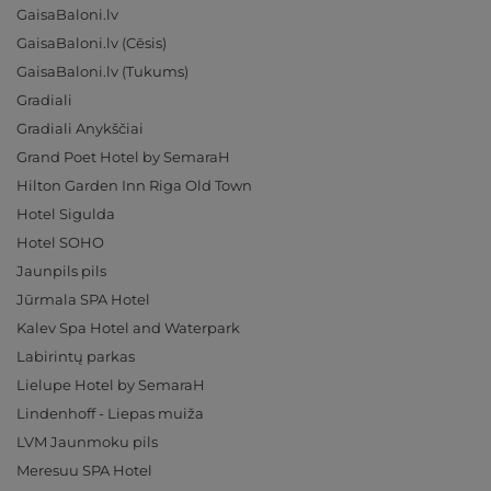
GaisaBaloni.lv
GaisaBaloni.lv (Cēsis)
GaisaBaloni.lv (Tukums)
Gradiali
Gradiali Anykščiai
Grand Poet Hotel by SemaraH
Hilton Garden Inn Riga Old Town
Hotel Sigulda
Hotel SOHO
Jaunpils pils
Jūrmala SPA Hotel
Kalev Spa Hotel and Waterpark
Labirintų parkas
Lielupe Hotel by SemaraH
Lindenhoff - Liepas muiža
LVM Jaunmoku pils
Meresuu SPA Hotel