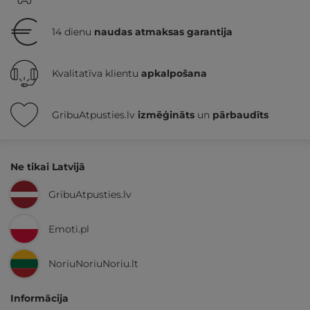
14 dienu
naudas atmaksas garantija
Kvalitatīva klientu
apkalpošana
GribuAtpusties.lv
izmēģināts
un
pārbaudīts
Ne tikai Latvijā
GribuAtpusties.lv
Emoti.pl
NoriuNoriuNoriu.lt
Informācija