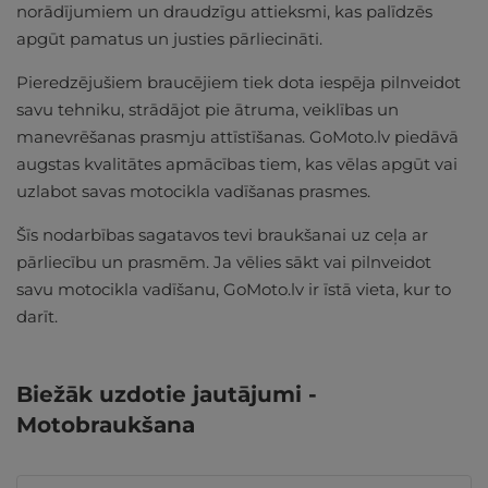
norādījumiem un draudzīgu attieksmi, kas palīdzēs
apgūt pamatus un justies pārliecināti.
Pieredzējušiem braucējiem tiek dota iespēja pilnveidot
savu tehniku, strādājot pie ātruma, veiklības un
manevrēšanas prasmju attīstīšanas. GoMoto.lv piedāvā
augstas kvalitātes apmācības tiem, kas vēlas apgūt vai
uzlabot savas motocikla vadīšanas prasmes.
Šīs nodarbības sagatavos tevi braukšanai uz ceļa ar
pārliecību un prasmēm. Ja vēlies sākt vai pilnveidot
savu motocikla vadīšanu, GoMoto.lv ir īstā vieta, kur to
darīt.
Biežāk uzdotie jautājumi -
Motobraukšana