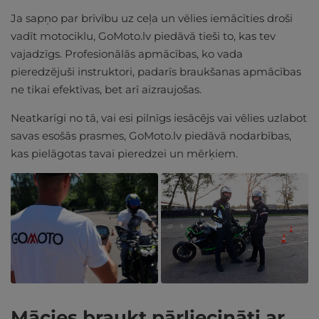
Ja sapņo par brīvību uz ceļa un vēlies iemācīties droši
vadīt motociklu, GoMoto.lv piedāvā tieši to, kas tev
vajadzīgs. Profesionālās apmācības, ko vada
pieredzējuši instruktori, padarīs braukšanas apmācības
ne tikai efektīvas, bet arī aizraujošas.
Neatkarīgi no tā, vai esi pilnīgs iesācējs vai vēlies uzlabot
savas esošās prasmes, GoMoto.lv piedāvā nodarbības,
kas pielāgotas tavai pieredzei un mērķiem.
Mācies braukt pārliecināti ar