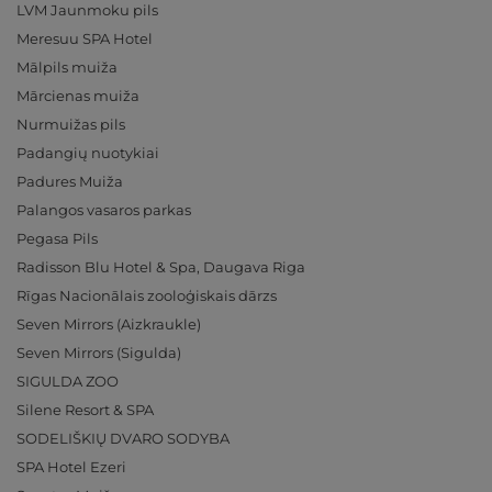
LVM Jaunmoku pils
Meresuu SPA Hotel
Mālpils muiža
Mārcienas muiža
Nurmuižas pils
Padangių nuotykiai
Padures Muiža
Palangos vasaros parkas
Pegasa Pils
Radisson Blu Hotel & Spa, Daugava Riga
Rīgas Nacionālais zooloģiskais dārzs
Seven Mirrors (Aizkraukle)
Seven Mirrors (Sigulda)
SIGULDA ZOO
Silene Resort & SPA
SODELIŠKIŲ DVARO SODYBA
SPA Hotel Ezeri