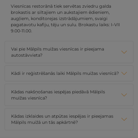
Viesnīcas restorānā tiek servētas zviedru galda
brokastis ar siltajiem un aukstajiem ēdieniem,
augļiem, konditorejas izstrādājumiem, svaigi
pagatavotu kafiju, tēju un sulu. Brokastu laiks: I–VII
9.00-11.00.
Vai pie Mālpils muižas viesnīcas ir pieejama
autostāvvieta?
Kādi ir reģistrēšanās laiki Mālpils muižas viesnīcā?
Kādas nakšņošanas iespējas piedāvā Mālpils
muižas viesnīca?
Kādas izklaides un atpūtas iespējas ir pieejamas
Mālpils muižā un tās apkārtnē?