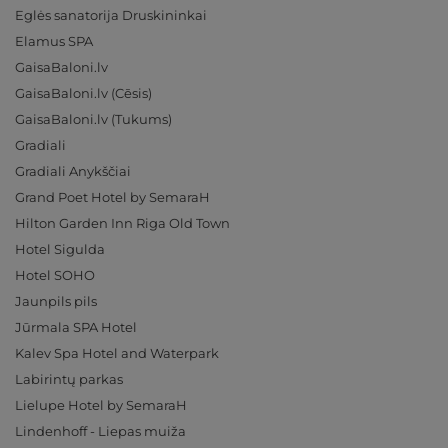
Eglės sanatorija Druskininkai
Elamus SPA
GaisaBaloni.lv
GaisaBaloni.lv (Cēsis)
GaisaBaloni.lv (Tukums)
Gradiali
Gradiali Anykščiai
Grand Poet Hotel by SemaraH
Hilton Garden Inn Riga Old Town
Hotel Sigulda
Hotel SOHO
Jaunpils pils
Jūrmala SPA Hotel
Kalev Spa Hotel and Waterpark
Labirintų parkas
Lielupe Hotel by SemaraH
Lindenhoff - Liepas muiža