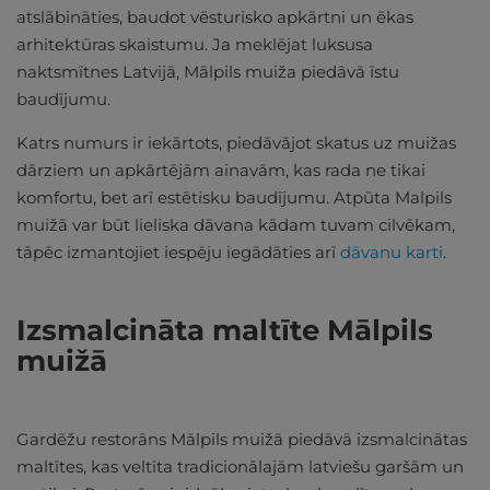
atslābināties, baudot vēsturisko apkārtni un ēkas
arhitektūras skaistumu. Ja meklējat luksusa
naktsmītnes Latvijā, Mālpils muiža piedāvā īstu
baudījumu.
Katrs numurs ir iekārtots, piedāvājot skatus uz muižas
dārziem un apkārtējām ainavām, kas rada ne tikai
komfortu, bet arī estētisku baudījumu. Atpūta Malpils
muižā var būt lieliska dāvana kādam tuvam cilvēkam,
tāpēc izmantojiet iespēju iegādāties arī
dāvanu karti
.
Izsmalcināta maltīte Mālpils
muižā
Gardēžu restorāns Mālpils muižā piedāvā izsmalcinātas
maltītes, kas veltīta tradicionālajām latviešu garšām un