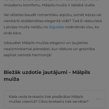
mūsdienu komfortu, Mālpils muiža ir labākā izvēle.
Vai vēlaties baudīt romantisku atpūtu, svinēt kāzas vai
vienkārši atslābināties elegantā vidē? Tad šī vēsturiskā
Latvijas muiža netālu no
Siguldas
nodrošinās visu, ko
sirds kāro.
Izbaudiet Mālpils muižas eleganci un ļaujieties
neaizmirstamai pieredzei, kur vēsture un greznība
saplūst vienotā harmonijā!
Biežāk uzdotie jautājumi - Mālpils
muiža
Kāda veida brokastis tiek piedāvātas Mālpils
muižas viesnīcā? Cikos brokastis tiek servētas?