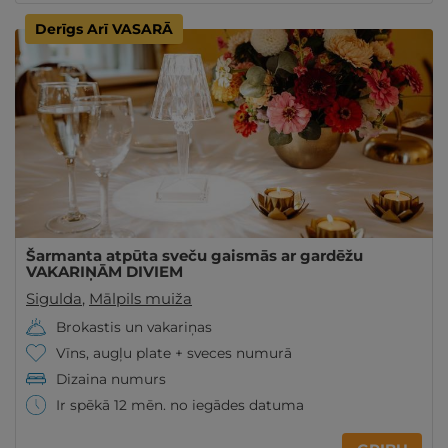
Derīgs Arī VASARĀ
Šarmanta atpūta sveču gaismās ar gardēžu
VAKARIŅĀM DIVIEM
Sigulda
,
Mālpils muiža
Brokastis un vakariņas
Vīns, augļu plate + sveces numurā
Dizaina numurs
Ir spēkā 12 mēn. no iegādes datuma