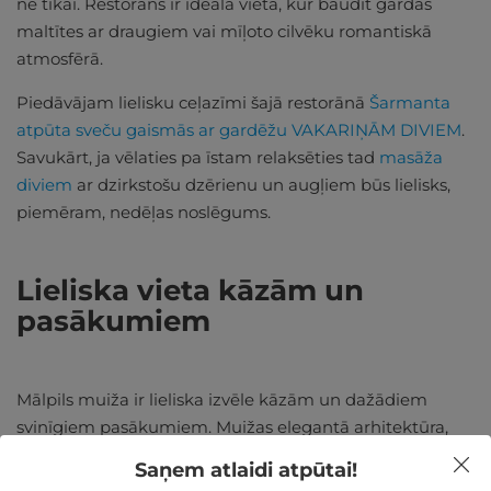
ne tikai. Restorāns ir ideāla vieta, kur baudīt gardas
maltītes ar draugiem vai mīļoto cilvēku romantiskā
atmosfērā.
Piedāvājam lielisku ceļazīmi šajā restorānā
Šarmanta
atpūta sveču gaismās ar gardēžu VAKARIŅĀM DIVIEM
.
Savukārt, ja vēlaties pa īstam relaksēties tad
masāža
diviem
ar dzirkstošu dzērienu un augļiem būs lielisks,
piemēram, nedēļas noslēgums.
Lieliska vieta kāzām un
pasākumiem
Mālpils muiža ir lieliska izvēle kāzām un dažādiem
svinīgiem pasākumiem. Muižas elegantā arhitektūra,
plašie dārzi un izsmalcinātais interjers rada īpaši
Saņem atlaidi atpūtai!
romantisku gaisotni, kas padara kāzu dienu vēl