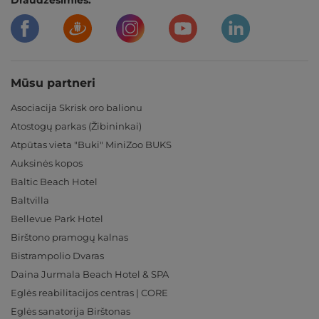
Draudzēsimies:
Mūsu partneri
Asociacija Skrisk oro balionu
Atostogų parkas (Žibininkai)
Atpūtas vieta "Buki" MiniZoo BUKS
Auksinės kopos
Baltic Beach Hotel
Baltvilla
Bellevue Park Hotel
Birštono pramogų kalnas
Bistrampolio Dvaras
Daina Jurmala Beach Hotel & SPA
Eglės reabilitacijos centras | CORE
Eglės sanatorija Birštonas