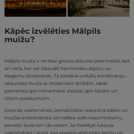
Kāpēc izvēlēties Mālpils
muižu?
Mālpils muiža ir ne tikai grezns vēstures piemineklis, bet
arī vieta, kur var izbaudīt harmonisku atpūtu un
elegantu dzīvesveidu. Tā piedāvā unikālu kombināciju –
vēsturiska muiža ar modernām ērtībām, ideāli
piemērota gan romantiskai atpūtai, gan kāzām un
citiem pasākumiem.
Greznās naktsmītnes, izsmalcinātie restorāna ēdieni un
muižas aristokrātiskā atmosfēra radīs neaizmirstamu
pieredzi ikvienam tās viesim. Ja meklējat luksusa
naktsmītnes Latvijā, kas apvieno vēsturisko šarmu un