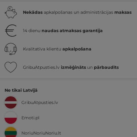
Nekādas
apkalpošanas un administrācijas
maksas
14 dienu
naudas atmaksas garantija
Kvalitatīva klientu
apkalpošana
GribuAtpusties.lv
izmēģināts
un
pārbaudīts
Ne tikai Latvijā
GribuAtpusties.lv
Emoti.pl
NoriuNoriuNoriu.lt