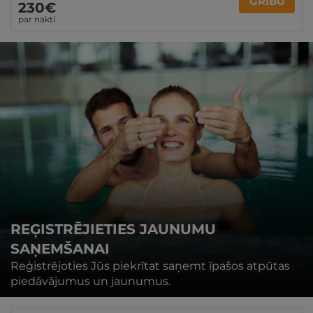
GRIBU
230€
par nakti
REĢISTRĒJIETIES JAUNUMU
SAŅEMŠANAI
Reģistrējoties Jūs piekrītat saņemt īpašos atpūtas
piedāvājumus un jaunumus.