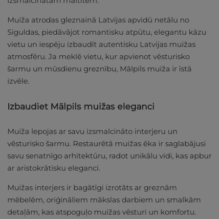
izsmalcinātām maltītēm.
Muiža atrodas gleznainā Latvijas apvidū netālu no
Siguldas, piedāvājot romantisku atpūtu, elegantu kāzu
vietu un iespēju izbaudīt autentisku Latvijas muižas
atmosfēru. Ja meklē vietu, kur apvienot vēsturisko
šarmu un mūsdienu greznību, Mālpils muiža ir īstā
izvēle.
Izbaudiet Mālpils muižas eleganci
Muiža lepojas ar savu izsmalcināto interjeru un
vēsturisko šarmu. Restaurētā muižas ēka ir saglabājusi
savu senatnīgo arhitektūru, radot unikālu vidi, kas apbur
ar aristokrātisku eleganci.
Muižas interjers ir bagātīgi izrotāts ar greznām
mēbelēm, oriģināliem mākslas darbiem un smalkām
detaļām, kas atspoguļo muižas vēsturi un komfortu.