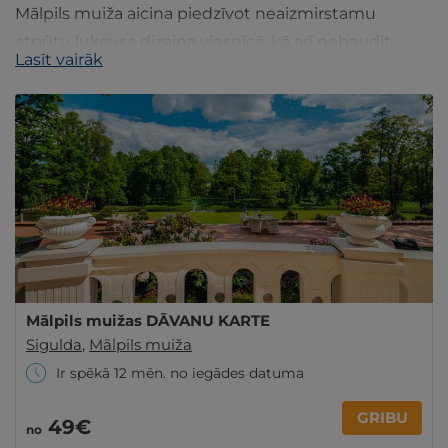
Mālpils muiža aicina piedzīvot neaizmirstamu
atpūtu luksusa dizaina viesnīcā, kā arī nobaudīt
Lasīt vairāk
maltītes vienā no labākajiem restorāniem Latvijā.
Mālpils muižas DĀVANU KARTE
Sigulda
,
Mālpils muiža
Ir spēkā 12 mēn. no iegādes datuma
GRIBU
49€
no