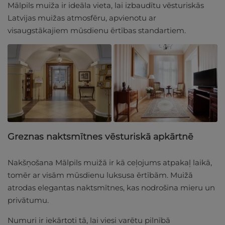
Mālpils muiža ir ideāla vieta, lai izbaudītu vēsturiskās
Latvijas muižas atmosfēru, apvienotu ar
visaugstākajiem mūsdienu ērtības standartiem.
Greznas naktsmītnes vēsturiskā apkārtnē
Nakšņošana Mālpils muižā ir kā ceļojums atpakaļ laikā,
tomēr ar visām mūsdienu luksusa ērtībām. Muižā
atrodas elegantas naktsmītnes, kas nodrošina mieru un
privātumu.
Numuri ir iekārtoti tā, lai viesi varētu pilnībā