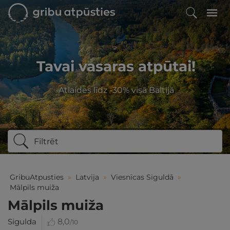
Tavai vasaras atpūtai!
Atlaides līdz -30% visā Baltijā
Filtrēt
GribuAtpusties
»
Latvija
»
Viesnīcas Siguldā
»
Mālpils muiža
Mālpils muiža
Sigulda
8,0
/10