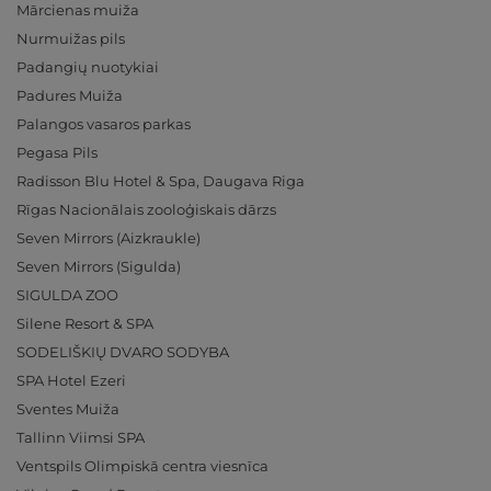
Mārcienas muiža
Nurmuižas pils
Padangių nuotykiai
Padures Muiža
Palangos vasaros parkas
Pegasa Pils
Radisson Blu Hotel & Spa, Daugava Riga
Rīgas Nacionālais zooloģiskais dārzs
Seven Mirrors (Aizkraukle)
Seven Mirrors (Sigulda)
SIGULDA ZOO
Silene Resort & SPA
SODELIŠKIŲ DVARO SODYBA
SPA Hotel Ezeri
Sventes Muiža
Tallinn Viimsi SPA
Ventspils Olimpiskā centra viesnīca