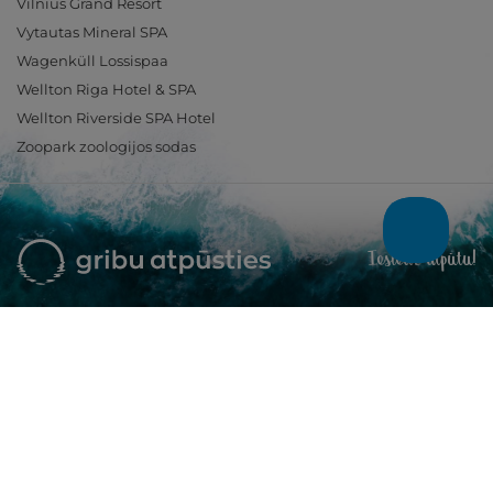
Vilnius Grand Resort
Vytautas Mineral SPA
Wagenküll Lossispaa
Wellton Riga Hotel & SPA
Wellton Riverside SPA Hotel
Zoopark zoologijos sodas
Ieslēdz atpūtu!