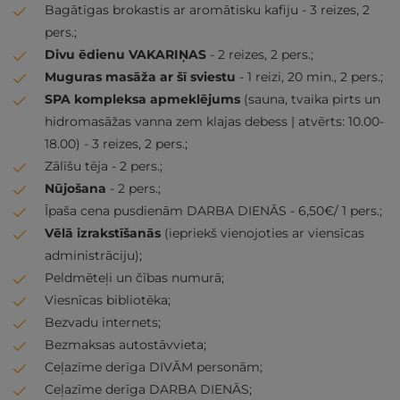
Bagātīgas brokastis ar aromātisku kafiju - 3 reizes, 2
pers.;
Divu ēdienu VAKARIŅAS
- 2 reizes, 2 pers.;
Muguras masāža ar šī sviestu
- 1 reizi, 20 min., 2 pers.;
SPA kompleksa apmeklējums
(sauna, tvaika pirts un
hidromasāžas vanna zem klajas debess | atvērts: 10.00-
18.00) - 3 reizes, 2 pers.;
Zālīšu tēja - 2 pers.;
Nūjošana
- 2 pers.;
Īpaša cena pusdienām DARBA DIENĀS - 6,50€/ 1 pers.;
Vēlā izrakstīšanās
(iepriekš vienojoties ar viensīcas
administrāciju);
Peldmēteļi un čības numurā;
Viesnīcas bibliotēka;
Bezvadu internets;
Bezmaksas autostāvvieta;
Ceļazīme derīga DIVĀM personām;
Ceļazīme derīga DARBA DIENĀS;