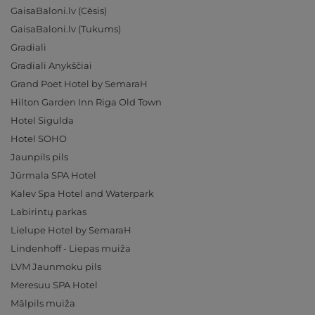
GaisaBaloni.lv (Cēsis)
GaisaBaloni.lv (Tukums)
Gradiali
Gradiali Anykščiai
Grand Poet Hotel by SemaraH
Hilton Garden Inn Riga Old Town
Hotel Sigulda
Hotel SOHO
Jaunpils pils
Jūrmala SPA Hotel
Kalev Spa Hotel and Waterpark
Labirintų parkas
Lielupe Hotel by SemaraH
Lindenhoff - Liepas muiža
LVM Jaunmoku pils
Meresuu SPA Hotel
Mālpils muiža