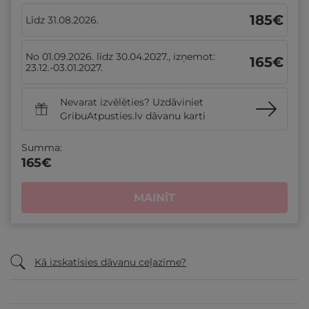
185
€
Līdz 31.08.2026.
No 01.09.2026. līdz 30.04.2027., izņemot:
165
€
23.12.-03.01.2027.
Nevarat izvēlēties? Uzdāviniet
GribuAtpusties.lv dāvanu karti
Summa:
165
€
MAINĪT
Kā izskatīsies dāvanu ceļazīme?