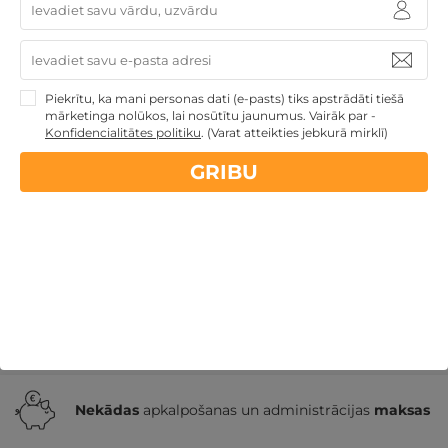
2 naktis ar SPA atpūtu, VAKARIŅĀM un MASĀŽU
DIVIEM
Piekrītu, ka mani personas dati (e-pasts) tiks apstrādāti tiešā
mārketinga nolūkos, lai nosūtītu jaunumus. Vairāk par -
Druskininki
,
GODA
★ ★ ★ ★
Konfidencialitātes politiku
.
(Varat atteikties jebkurā mirklī)
259€
GRIBU
no
GRIBU
Par 2 naktīm
Īpašie piedāvājumi
Derīgs arī VASARĀ
Romantiska
atpūta pārim
Atpūta diviem
Nekādas
apkalpošanas un administrācijas
maksas