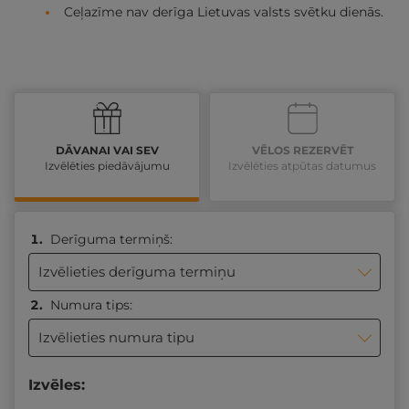
Ceļazīme nav derīga Lietuvas valsts svētku dienās.
DĀVANAI VAI SEV
VĒLOS REZERVĒT
Izvēlēties piedāvājumu
Izvēlēties atpūtas datumus
Derīguma termiņš:
Izvēlieties derīguma termiņu
Numura tips:
Izvēlieties numura tipu
Izvēles: