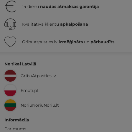
14 dienu
naudas atmaksas garantija
Kvalitatīva klientu
apkalpošana
GribuAtpusties.lv
izmēģināts
un
pārbaudīts
Ne tikai Latvijā
GribuAtpusties.lv
Emoti.pl
NoriuNoriuNoriu.lt
Informācija
Par mums