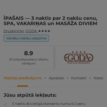
ĪPAŠAIS — 3 naktis par 2 nakšu cenu,
SPA, VAKARIŅAS un MASĀŽA DIVIEM
Druskininki
,
GODA
★ ★ ★ ★
Vairāku mērķu ceļazīme
8.9
25 GribuAtpusties.lv klientu
vērtējumi
Atpūtas piedāvājums
Apraksts
Kontakti
Noteik
Jūsu atpūtā iekļauts:
3 naktis divvietīgā standarta numurā 2 pers.;