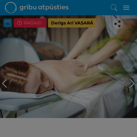
ĪPAŠAIS!
Derīgs Arī VASARĀ
Iepatikās šis piedāvājums?
Līdz brīnišķīgai atpūtai atlikuši tikai daži soļi
PĒRKU