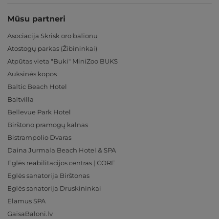
Mūsu partneri
Asociacija Skrisk oro balionu
Atostogų parkas (Žibininkai)
Atpūtas vieta "Buki" MiniZoo BUKS
Auksinės kopos
Baltic Beach Hotel
Baltvilla
Bellevue Park Hotel
Birštono pramogų kalnas
Bistrampolio Dvaras
Daina Jurmala Beach Hotel & SPA
Eglės reabilitacijos centras | CORE
Eglės sanatorija Birštonas
Eglės sanatorija Druskininkai
Elamus SPA
GaisaBaloni.lv